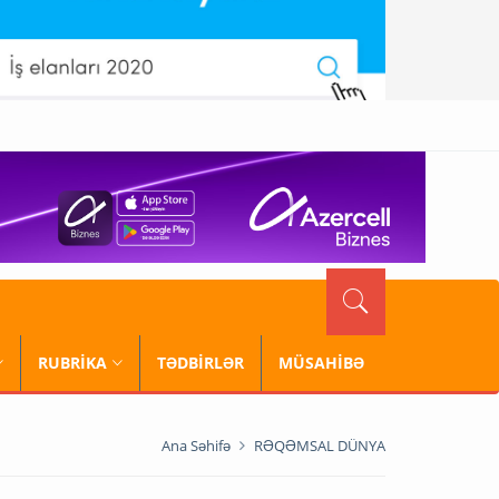
RUBRİKA
TƏDBİRLƏR
MÜSAHİBƏ
Ana Səhifə
RƏQƏMSAL DÜNYA