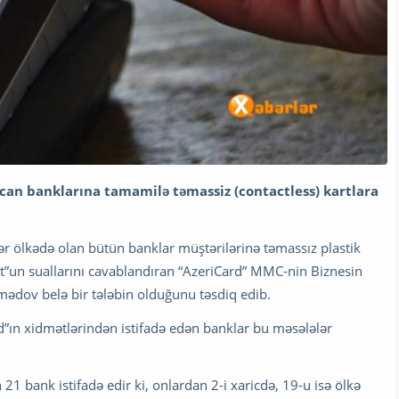
can banklarına tamamilə təmassiz (contactless) kartlara
ədər ölkədə olan bütün banklar müştərilərinə təmassız plastik
ort”un suallarını cavablandıran “AzeriCard” MMC-nin Biznesin
ədov belə bir tələbin olduğunu təsdiq edib.
ın xidmətlərindən istifadə edən banklar bu məsələlər
1 bank istifadə edir ki, onlardan 2-i xaricdə, 19-u isə ölkə