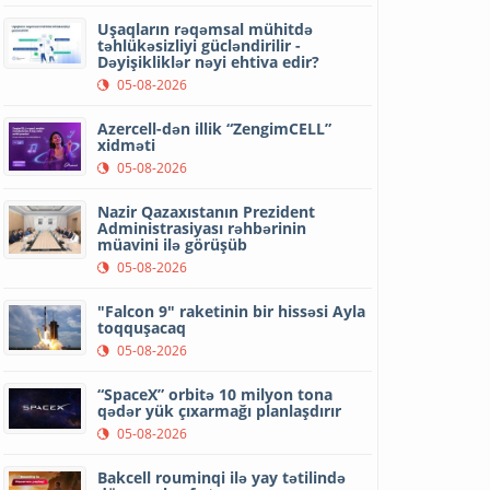
Uşaqların rəqəmsal mühitdə
təhlükəsizliyi gücləndirilir -
Dəyişikliklər nəyi ehtiva edir?
05-08-2026
Azercell-dən illik “ZengimCELL”
xidməti
05-08-2026
Nazir Qazaxıstanın Prezident
Administrasiyası rəhbərinin
müavini ilə görüşüb
05-08-2026
"Falcon 9" raketinin bir hissəsi Ayla
toqquşacaq
05-08-2026
“SpaceX” orbitə 10 milyon tona
qədər yük çıxarmağı planlaşdırır
05-08-2026
Bakcell rouminqi ilə yay tətilində