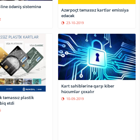
-line ödəniş sisteminə
Azərpoçt təmassız kartlar emissiya
edəcək
2
23-10-2019
Kart sahiblərinə qarşı kiber
hücumlar çoxalır
k təmassız plastik
10-09-2019
biq etdi
5