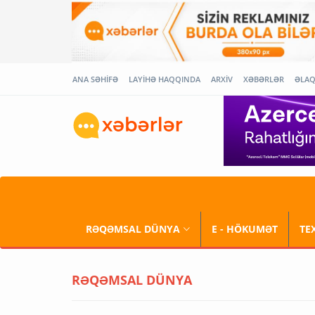
ANA SƏHİFƏ
LAYİHƏ HAQQINDA
ARXİV
XƏBƏRLƏR
ƏLA
RƏQƏMSAL DÜNYA
E - HÖKUMƏT
TE
RƏQƏMSAL DÜNYA