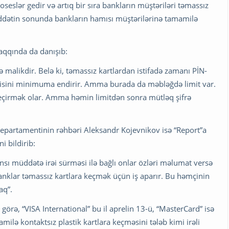
oseslər gedir və artıq bir sıra bankların müştəriləri təmassız
ddətin sonunda bankların hamısı müştərilərinə tamamilə
haqqında da danışıb:
 malikdir. Belə ki, təmassız kartlardan istifadə zamanı PİN-
tkisini minimuma endirir. Amma burada da məbləğdə limit var.
eçirmək olar. Amma həmin limitdən sonra mütləq şifrə
 Departamentinin rəhbəri Aleksandr Kojevnikov isə “Report”a
i bildirib:
ansı müddətə irəi sürməsi ilə bağlı onlar özləri məlumat versə
nklar təmassız kartlara keçmək üçün iş aparır. Bu həmçinin
aq”.
örə, “VISA International” bu il aprelin 13-ü, “MasterCard” isə
milə kontaktsız plastik kartlara keçməsini tələb kimi irəli