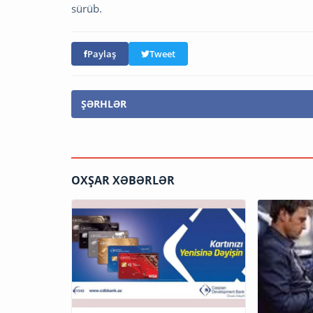
sürüb.
Paylaş
Tweet
ŞƏRHLƏR
OXŞAR XƏBƏRLƏR