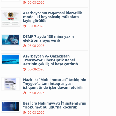
06-08-2026
Azərbaycanın rəqəmsal idarəçilik
model iki beynəlxalq mükafata
layiq görülüb
06-08-2026
DSMF 7 ayda 135 minə yaxın
elektron arayış verib
06-08-2026
Azərbaycan və Qazaxıstan
Transxəzər Fiber-Optik Kabel
Xəttinin çəkilişini başa çatdırıb
06-08-2026
Nazirlik: “Mobil notariat” tətbiqinin
“mygov”a tam inteqrasiyası
istiqamətində işlər davam etdirilir
06-08-2026
Beş İcra Hakimiyyəti İT sistemlərini
“Hökumət buludu”na köçürüb
06-08-2026