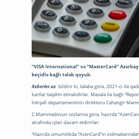
“VISA International” və “MasterCard” Azərbay
keçidlə bağlı tələb qoyub.
Xeberler.az
bildirir ki, tələbə görə, 2021-ci ilə q
kartlar təqdim etməlidirlər. Məsələ ilə bağlı “Rep
İnkişafı departamentinin direktoru Cahangir Məmm
C.Məmmədovun sözlərinə görə, hazırda “AzeriCard”
ətrafında işləri davam etdirirlər:
“Hazırda ümumilikdə “AzeriCard”ın xidmətlərindən 2