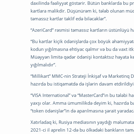
daxilində fəaliyyət göstərir. Bütün banklarda bu pr
kartlara malikdir. Düşünürəm ki, tələb olunan mü
təmassız kartlar təklif edə biləcəklər”.
“AzeriCard” rəsmisi təmassız kartların üstünlüyü 
“Bu kartlar kiçik ödənişlərdə çox böyük əhəmiyyətə
kodun yığılmasına ehtiyac qalmır və bu da vaxt i
Müəyyən limitə qədər ödənişi kontaktsız həyata k
yığılmalıdır”.
“Millikart” MMC-nin Strateji İnkişaf və Marketinq
hazırda bu istiqamətdə də işlərin davam etdirildiyin
“VISA International” və “MasterCard”ın bu tələbi h
yaxşı olar. Amma ümumilikdə deyim ki, hazırda ba
“token ödənişlər”in də aparılmasına şərait yaradac
Xatırladaq ki, Rusiya mediasının yaydığı məlumata g
2021-ci il aprelin 12-də bu ölkədəki bankların tama