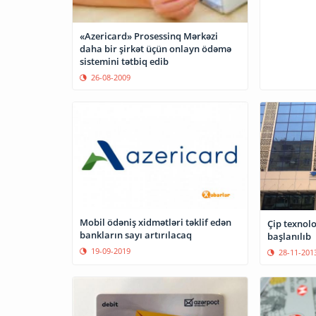
«Azericard» Prosessinq Mərkəzi
daha bir şirkət üçün onlayn ödəmə
sistemini tətbiq edib
26-08-2009
Mobil ödəniş xidmətləri təklif edən
Çip texnolo
bankların sayı artırılacaq
başlanılıb
19-09-2019
28-11-201