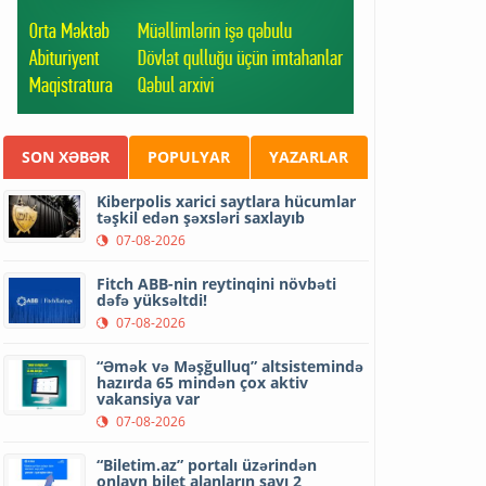
SON XƏBƏR
POPULYAR
YAZARLAR
Kiberpolis xarici saytlara hücumlar
təşkil edən şəxsləri saxlayıb
07-08-2026
Fitch ABB-nin reytinqini növbəti
dəfə yüksəltdi!
07-08-2026
“Əmək və Məşğulluq” altsistemində
hazırda 65 mindən çox aktiv
vakansiya var
07-08-2026
“Biletim.az” portalı üzərindən
onlayn bilet alanların sayı 2