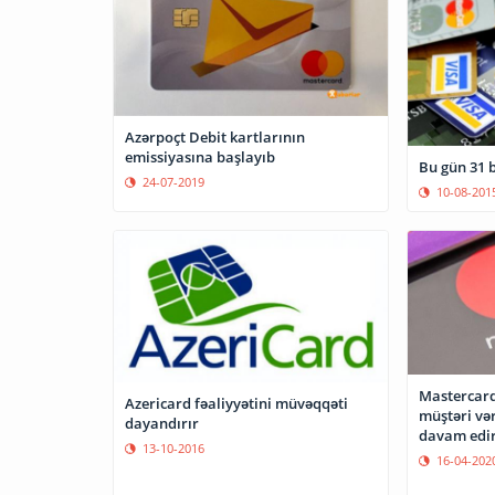
Azərpoçt Debit kartlarının
emissiyasına başlayıb
Bu gün 31 
24-07-2019
10-08-201
Mastercard
Azericard fəaliyyətini müvəqqəti
müştəri və
dayandırır
davam edi
13-10-2016
16-04-202