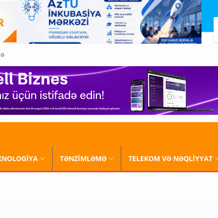
QƏ
XNOLOGİYA
TƏNZİMLƏMƏ
TELEKOM VƏ NƏQLİYYAT