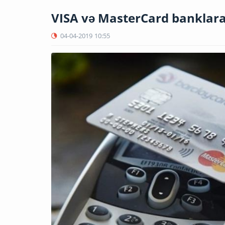
VISA və MasterCard banklara
04-04-2019
10:55