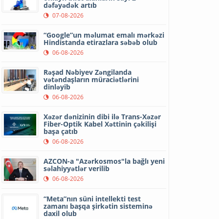
dəfəyədək artıb
07-08-2026
“Google”un məlumat emalı mərkəzi
Hindistanda etirazlara səbəb olub
06-08-2026
Rəşad Nəbiyev Zəngilanda
vətəndaşların müraciətlərini
dinləyib
06-08-2026
Xəzər dənizinin dibi ilə Trans-Xəzər
Fiber-Optik Kabel Xəttinin çəkilişi
başa çatıb
06-08-2026
AZCON-a "Azərkosmos"la bağlı yeni
səlahiyyətlər verilib
06-08-2026
“Meta”nın süni intellekti test
zamanı başqa şirkətin sisteminə
daxil olub