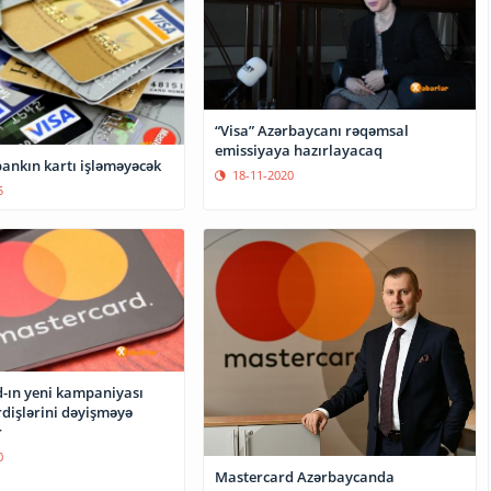
“Visa” Azərbaycanı rəqəmsal
emissiyaya hazırlayacaq
bankın kartı işləməyəcək
18-11-2020
5
-ın yeni kampaniyası
rdişlərini dəyişməyə
r
0
Mastercard Azərbaycanda