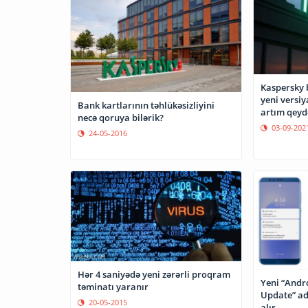
Kaspersky 
yeni versi
Bank kartlarının təhlükəsizliyini
artım qeyd
necə qoruya bilərik?
03-09-202
24-05-2016
Hər 4 saniyədə yeni zərərli proqram
Yeni “Andr
təminatı yaranır
Update” adı
20-05-2015
alır