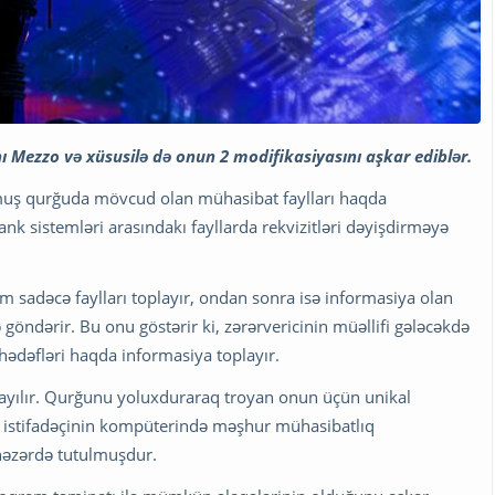
ı Mezzo və xüsusilə də onun 2 modifikasiyasını aşkar ediblər.
xmuş qurğuda mövcud olan mühasibat faylları haqda
bank sistemləri arasındakı fayllarda rekvizitləri dəyişdirməyə
m sadəcə faylları toplayır, ondan sonra isə informasiya olan
göndərir. Bu onu göstərir ki, zərərvericinin müəllifi gələcəkdə
 hədəfləri haqda informasiya toplayır.
ayılır. Qurğunu yoluxduraraq troyan onun üçün unikal
tı istifadəçinin kompüterində məşhur mühasibatlıq
nəzərdə tutulmuşdur.