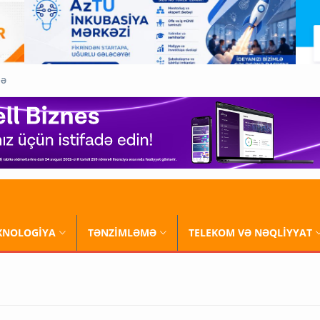
QƏ
XNOLOGİYA
TƏNZİMLƏMƏ
TELEKOM VƏ NƏQLİYYAT