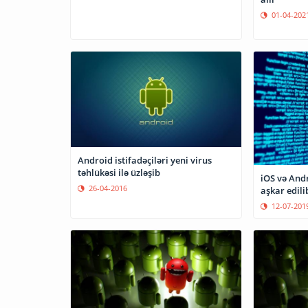
01-04-202
Android istifadəçiləri yeni virus
təhlükəsi ilə üzləşib
iOS və Andr
26-04-2016
aşkar edili
12-07-201