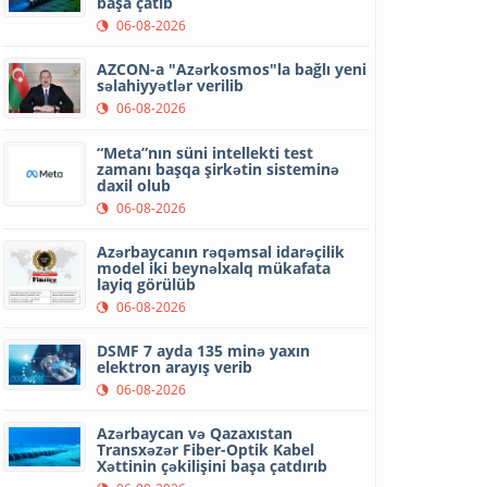
başa çatıb
06-08-2026
AZCON-a "Azərkosmos"la bağlı yeni
səlahiyyətlər verilib
06-08-2026
“Meta”nın süni intellekti test
zamanı başqa şirkətin sisteminə
daxil olub
06-08-2026
Azərbaycanın rəqəmsal idarəçilik
model iki beynəlxalq mükafata
layiq görülüb
06-08-2026
DSMF 7 ayda 135 minə yaxın
elektron arayış verib
06-08-2026
Azərbaycan və Qazaxıstan
Transxəzər Fiber-Optik Kabel
Xəttinin çəkilişini başa çatdırıb