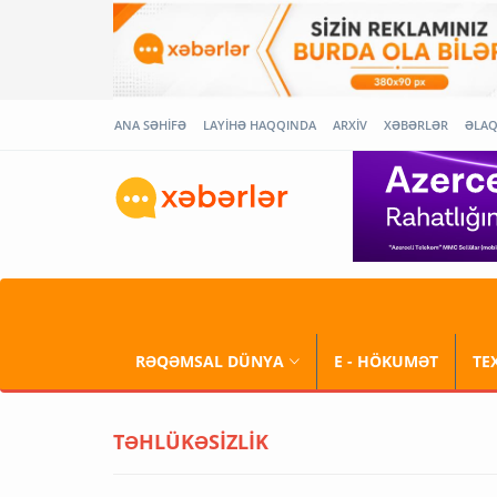
ANA SƏHİFƏ
LAYİHƏ HAQQINDA
ARXİV
XƏBƏRLƏR
ƏLA
RƏQƏMSAL DÜNYA
E - HÖKUMƏT
TE
TƏHLÜKƏSİZLİK