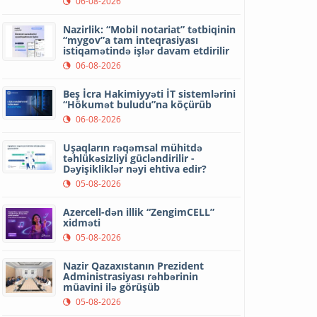
06-08-2026
Nazirlik: “Mobil notariat” tətbiqinin
“mygov”a tam inteqrasiyası
istiqamətində işlər davam etdirilir
06-08-2026
Beş İcra Hakimiyyəti İT sistemlərini
“Hökumət buludu”na köçürüb
06-08-2026
Uşaqların rəqəmsal mühitdə
təhlükəsizliyi gücləndirilir -
Dəyişikliklər nəyi ehtiva edir?
05-08-2026
Azercell-dən illik “ZengimCELL”
xidməti
05-08-2026
Nazir Qazaxıstanın Prezident
Administrasiyası rəhbərinin
müavini ilə görüşüb
05-08-2026