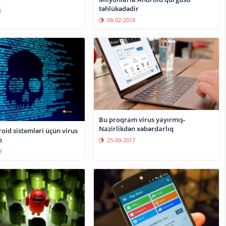
təhlükədədir
1
08-02-2018
Bu proqram virus yayırmış-
Nazirlikdən xəbərdarlıq
oid sistemləri üçün virus
b
25-09-2017
9