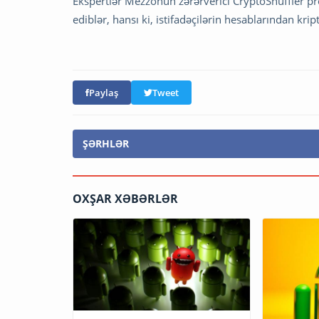
Ekspertlər Mezzonun zərərverici CryptoShuffler p
ediblər, hansı ki, istifadəçilərin hesablarından kr
Paylaş
Tweet
ŞƏRHLƏR
OXŞAR XƏBƏRLƏR