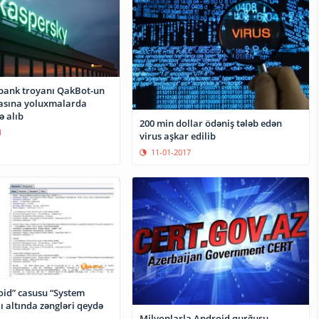
bank troyanı QakBot-un
yasına yoluxmalarda
ə alıb
200 min dollar ödəniş tələb edən
1
virus aşkar edilib
11-01-2017
oid” casusu “System
 altında zəngləri qeydə
Milyonlarla Android qurğusu