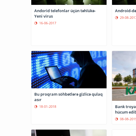
Andorid telefonlar üçün təhlükə-
Android-də 
Yeni virus
29-08-201
16-06-2017
Bu proqram söhbətlərə gizlicə qulaq
asır
Bank troyan
18-01-2018
hücum edi
08-08-201