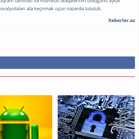
roqram təminatı ilə mümkün əlaqələrinin olduğunu aşkar
iptovalyutaları ələ keçirmək üçün nəzərdə tutulub.
Xeberler.az