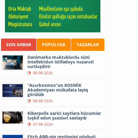
SON XƏBƏR
POPULYAR
YAZARLAR
Danimarka məktəblərdə süni
intellektdən istifadəyə nəzarəti
sərtləşdirir
08-08-2026
“Azərkosmos”un KOSMİK
Akademiyası mükafata layiq
görülüb
08-08-2026
Kiberpolis xarici saytlara hücumlar
təşkil edən şəxsləri saxlayıb
07-08-2026
Fitch ABB-nin reytinqini növbəti