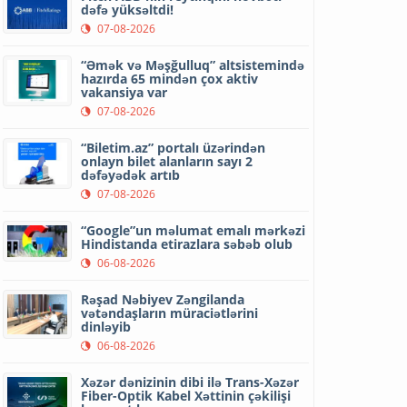
dəfə yüksəltdi!
07-08-2026
“Əmək və Məşğulluq” altsistemində
hazırda 65 mindən çox aktiv
vakansiya var
07-08-2026
“Biletim.az” portalı üzərindən
onlayn bilet alanların sayı 2
dəfəyədək artıb
07-08-2026
“Google”un məlumat emalı mərkəzi
Hindistanda etirazlara səbəb olub
06-08-2026
Rəşad Nəbiyev Zəngilanda
vətəndaşların müraciətlərini
dinləyib
06-08-2026
Xəzər dənizinin dibi ilə Trans-Xəzər
Fiber-Optik Kabel Xəttinin çəkilişi