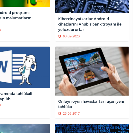
ndroid proqramı
ərin məlumatlarını
Kibercinayətkarlar Android
cihazlarını Anubis bank troyanı ilə
yoluxdururlar
9
08-02-2020
amında təhlükəli
apılıb
Onlayn oyun həvəskarları üçün yeni
7
təhlükə
23-08-2017