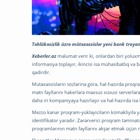
Təhlükəsizlik üzrə mütəxəssislər yeni bank troyan
Xeberler.az
məlumat verir ki, onlardan biri yolu
informasiya toplayır, ikincisi isə mühasibatlıq və 
qadirdir.
Mütəxəssislərin sözlərinə görə, hal-hazırda proqra
mətn fayllarını hakerlərə məxsus xüsusi serverlərə 
daha iri kompaniyaya hazırlaşır və hal-hazırda isə
Mezzo kənar proqram-yükləyicilərin köməkliyilə y
identifikator yaradır. Zərərverici proqram təmina
proqramlarının mətn fayllarını akşar etmək üçün 