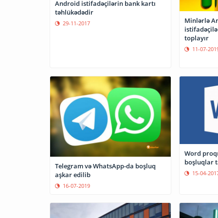
Android istifadəçilərin bank kartı
təhlükədədir
Minlərlə A
29-11-2017
istifadəçil
toplayır
11-07-201
Word proqr
boşluqlar t
Telegram və WhatsApp-da boşluq
15-04-201
aşkar edilib
16-07-2019