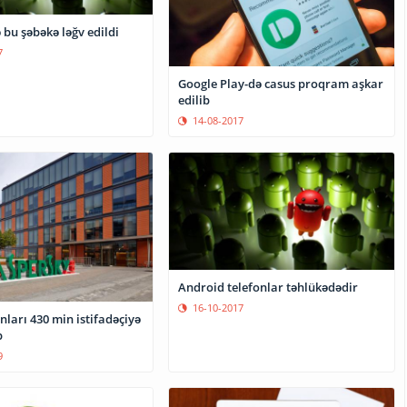
bu şəbəkə ləğv edildi
7
Google Play-də casus proqram aşkar
edilib
14-08-2017
Android telefonlar təhlükədədir
16-10-2017
ları 430 min istifadəçiyə
b
9