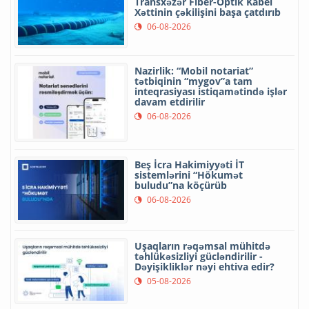
Transxəzər Fiber-Optik Kabel
Xəttinin çəkilişini başa çatdırıb
06-08-2026
Nazirlik: “Mobil notariat”
tətbiqinin “mygov”a tam
inteqrasiyası istiqamətində işlər
davam etdirilir
06-08-2026
Beş İcra Hakimiyyəti İT
sistemlərini “Hökumət
buludu”na köçürüb
06-08-2026
Uşaqların rəqəmsal mühitdə
təhlükəsizliyi gücləndirilir -
Dəyişikliklər nəyi ehtiva edir?
05-08-2026