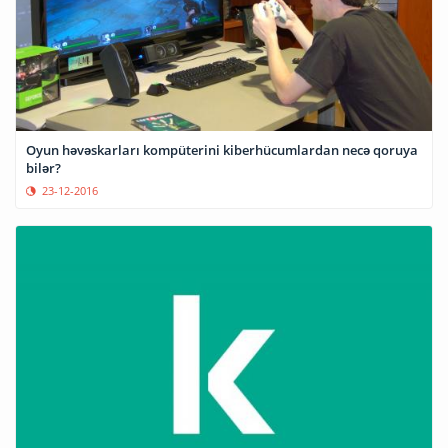
Oyun həvəskarları kompüterini kiberhücumlardan necə qoruya
bilər?
23-12-2016