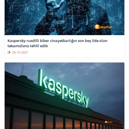
Kaspersky rusdilli kiber cinayətkarlığın son beş ildə olan
təkamülünü təhlil edib
29-10-2021