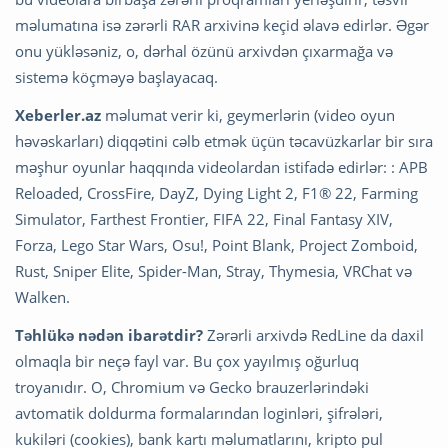
məlumatına isə zərərli RAR arxivinə keçid əlavə edirlər. Əgər
onu yükləsəniz, o, dərhal özünü arxivdən çıxarmağa və
sistemə köçməyə başlayacaq.
Xeberler.az
məlumat verir ki, geymerlərin (video oyun
həvəskarları) diqqətini cəlb etmək üçün təcavüzkarlar bir sıra
məşhur oyunlar haqqında videolardan istifadə edirlər: : APB
Reloaded, CrossFire, DayZ, Dying Light 2, F1® 22, Farming
Simulator, Farthest Frontier, FIFA 22, Final Fantasy XIV,
Forza, Lego Star Wars, Osu!, Point Blank, Project Zomboid,
Rust, Sniper Elite, Spider-Man, Stray, Thymesia, VRChat və
Walken.
Təhlükə nədən ibarətdir?
Zərərli arxivdə RedLine da daxil
olmaqla bir neçə fayl var. Bu çox yayılmış oğurluq
troyanıdır. O, Chromium və Gecko brauzerlərindəki
avtomatik doldurma formalarından loginləri, şifrələri,
kukiləri (cookies), bank kartı məlumatlarını, kripto pul