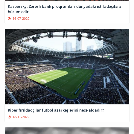
Kaspersky: Zərərli bank proqramları dünyadakı istifadəçilərə
hücum edir
16-07-2020
Kiber fırıldaqçılar futbol azarkeşlərini necə aldadır?
18-11-2022