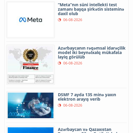
“Meta”nın süni intellekti test
zamanı başqa şirkətin sisteminə
daxil olub
06-08-2026
Azərbaycanın rəqəmsal idarəçilik
model iki beynəlxalq mükafata
layiq görülüb
06-08-2026
DSMF 7 ayda 135 minə yaxın
elektron arayış verib
06-08-2026
Azərbaycan və Qazaxıstan