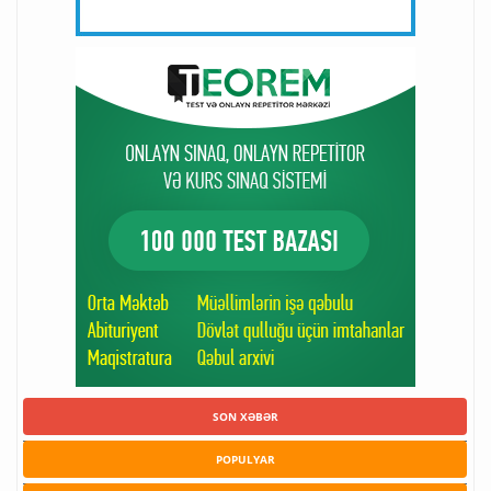
SON XƏBƏR
POPULYAR