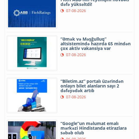
dəfə yüksəltdi!
07-08-2026
“Əmək və Məşğulluq”
altsistemində hazırda 65 mindən
çox aktiv vakansiya var
07-08-2026
“Biletim.az” portalı üzərindən
onlayn bilet alanların sayı 2
dəfəyədək artıb
07-08-2026
“Google”un məlumat emalı
mərkəzi Hindistanda etirazlara
səbəb olub