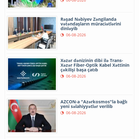
06-08-2026
Rəşad Nəbiyev Zəngilanda
vətəndaşların müraciətlərini
dinləyib
06-08-2026
Xəzər dənizinin dibi ilə Trans-
Xəzər Fiber-Optik Kabel Xəttinin
çəkilişi başa çatıb
06-08-2026
AZCON-a "Azərkosmos"la bağlı
yeni səlahiyyətlər verilib
06-08-2026