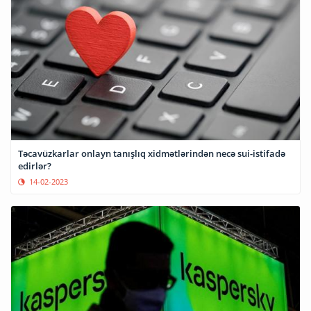
Təcavüzkarlar onlayn tanışlıq xidmətlərindən necə sui-istifadə
edirlər?
14-02-2023