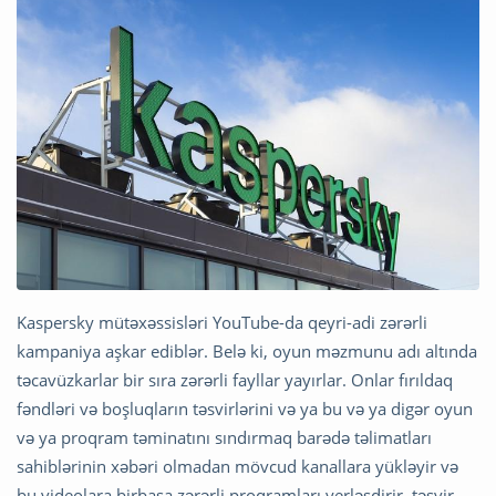
Kaspersky mütəxəssisləri YouTube-da qeyri-adi zərərli
kampaniya aşkar ediblər. Belə ki, oyun məzmunu adı altında
təcavüzkarlar bir sıra zərərli fayllar yayırlar. Onlar fırıldaq
fəndləri və boşluqların təsvirlərini və ya bu və ya digər oyun
və ya proqram təminatını sındırmaq barədə təlimatları
sahiblərinin xəbəri olmadan mövcud kanallara yükləyir və
bu videolara birbaşa zərərli proqramları yerləşdirir, təsvir