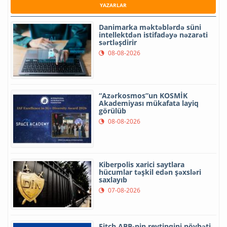
YAZARLAR
Danimarka məktəblərdə süni
intellektdən istifadəyə nəzarəti
sərtləşdirir
08-08-2026
“Azərkosmos”un KOSMİK
Akademiyası mükafata layiq
görülüb
08-08-2026
Kiberpolis xarici saytlara
hücumlar təşkil edən şəxsləri
saxlayıb
07-08-2026
Fitch ABB-nin reytinqini növbəti