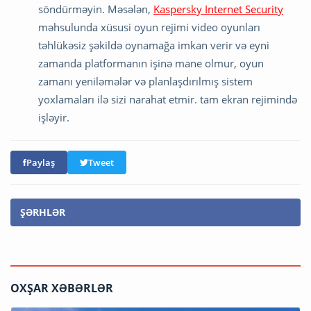
söndürməyin. Məsələn,
Kaspersky Internet Security
məhsulunda xüsusi oyun rejimi video oyunları
təhlükəsiz şəkildə oynamağa imkan verir və eyni
zamanda platformanın işinə mane olmur, oyun
zamanı yeniləmələr və planlaşdırılmış sistem
yoxlamaları ilə sizi narahat etmir. tam ekran rejimində
işləyir.
Paylaş
Tweet
ŞƏRHLƏR
OXŞAR XƏBƏRLƏR