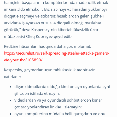
həmçinin başqalarının kompüterlərində mədənçilik etmək
imkanı əldə etməkdir. Biz sizə nəyi və haradan yükləməyi
diqqətlə seçməyi və etibarsız hesablardan gələn şübhəli
arxivlərlə işləyərkən xüsusilə diqqətli olmağı məsləhət
görürük,” deyə Kaspersky-nin kibertəhlükəsizlik üzrə
mütəxəssisi Oleq Kupreyev qeyd edib.
RedLine hücumları haqqında daha çox məlumat:
https://securelist.ru/self-spreading-stealer-attacks-gamers-
via-youtube/105890/
.
Kaspersky, geymerlər üçün təhlükəsizlik tədbirlərini
xatırladır:
digər xidmətlərdə olduğu kimi onlayn oyunlarda eyni
şifrədən istifadə etməyin;
videolardan və ya oyundaxili söhbətlərdən kənar
çatlara yönləndirən linkləri izləməyin;
oyun kompüterinə müdafiə həlli quraşdırın və onu