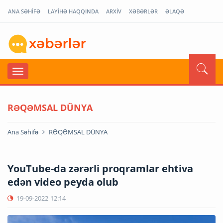
ANA SƏHİFƏ
LAYİHƏ HAQQINDA
ARXİV
XƏBƏRLƏR
ƏLAQƏ
RƏQƏMSAL DÜNYA
Ana Səhifə
RƏQƏMSAL DÜNYA
YouTube-da zərərli proqramlar ehtiva
edən video peyda olub
19-09-2022
12:14