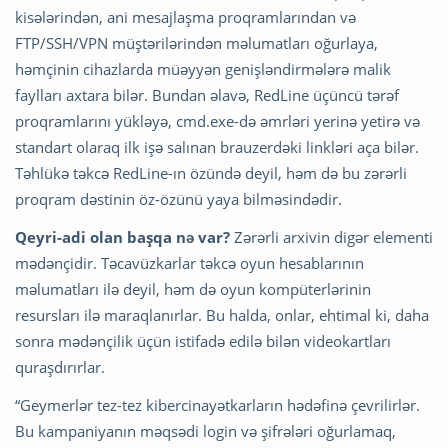
kisələrindən, ani mesajlaşma proqramlarından və
FTP/SSH/VPN müştərilərindən məlumatları oğurlaya,
həmçinin cihazlarda müəyyən genişləndirmələrə malik
faylları axtara bilər. Bundan əlavə, RedLine üçüncü tərəf
proqramlarını yükləyə, cmd.exe-də əmrləri yerinə yetirə və
standart olaraq ilk işə salınan brauzerdəki linkləri aça bilər.
Təhlükə təkcə RedLine-ın özündə deyil, həm də bu zərərli
proqram dəstinin öz-özünü yaya bilməsindədir.
Qeyri-adi olan başqa nə var
?
Zərərli arxivin digər elementi
mədənçidir. Təcavüzkarlar təkcə oyun hesablarının
məlumatları ilə deyil, həm də oyun kompüterlərinin
resursları ilə maraqlanırlar. Bu halda, onlar, ehtimal ki, daha
sonra mədənçilik üçün istifadə edilə bilən videokartları
quraşdırırlar.
“Geymerlər tez-tez kibercinayətkarların hədəfinə çevrilirlər.
Bu kampaniyanın məqsədi login və şifrələri oğurlamaq,