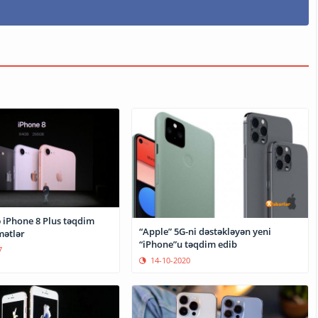
 iPhone 8 Plus təqdim
“Apple” 5G-ni dəstəkləyən yeni
mətlər
“iPhone”u təqdim edib
7
14-10-2020