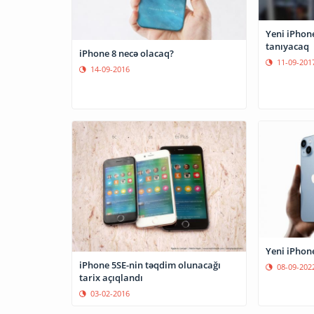
Yeni iPhone
tanıyacaq
iPhone 8 necə olacaq?
11-09-201
14-09-2016
Yeni iPhone
iPhone 5SE-nin təqdim olunacağı
08-09-202
tarix açıqlandı
03-02-2016