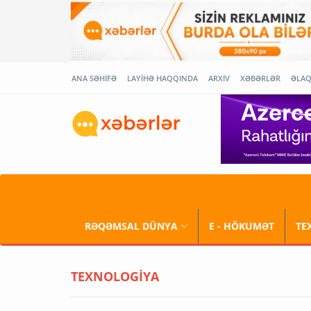
ANA SƏHİFƏ
LAYİHƏ HAQQINDA
ARXİV
XƏBƏRLƏR
ƏLA
RƏQƏMSAL DÜNYA
E - HÖKUMƏT
TE
TEXNOLOGİYA