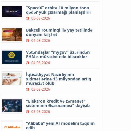
“SpaceX” orbitə 10 milyon tona
qədər yük çıxarmağı planlaşdırır
05-08-2026
Bakcell rouminqi ilə yay tətilində
dünyanı kəşf et
04-08-2026
Vətəndaşlar “mygov” üzərindən
FHN-ə müraciət edə biləcəklər
04-08-2026
İqtisadiyyat Nazirliyinin
xidmətlərinə 13 milyondan artıq
müraciət olub
03-08-2026
"Elektron kredit və zəmanət"
sisteminin Əsasnaməsi" dəyişib
03-08-2026
“Alibaba” yeni AI modelini təqdim
edib