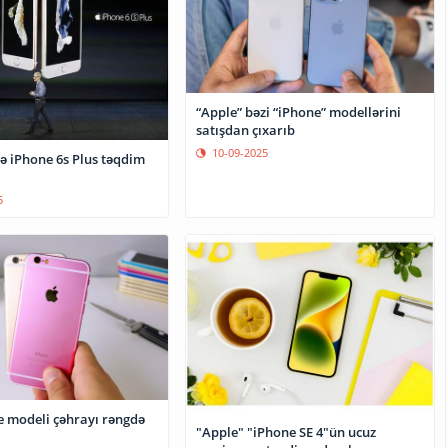
“Apple” bəzi “iPhone” modellərini
satışdan çıxarıb
10-09-2025
ə iPhone 6s Plus təqdim
5
e modeli çəhrayı rəngdə
"Apple" "iPhone SE 4"ün ucuz