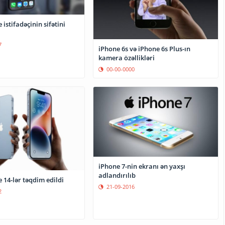
 istifadəçinin sifətini
7
iPhone 6s və iPhone 6s Plus-ın
kamera özəllikləri
00-00-0000
iPhone 7-nin ekranı ən yaxşı
adlandırılıb
 14-lər təqdim edildi
21-09-2016
2