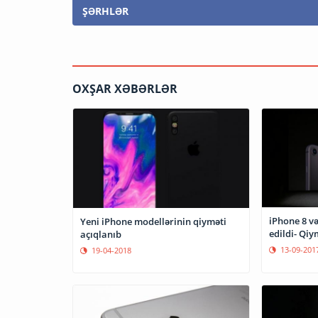
ŞƏRHLƏR
OXŞAR XƏBƏRLƏR
iPhone 8 və
Yeni iPhone modellərinin qiyməti
edildi- Qiy
açıqlanıb
13-09-201
19-04-2018