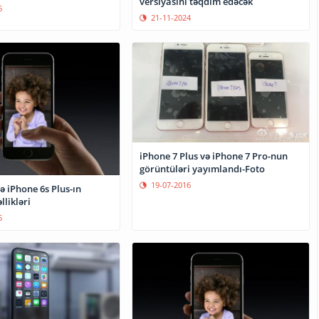
versiyasını təqdim edəcək
6
21-11-2024
iPhone 7 Plus və iPhone 7 Pro-nun
görüntüləri yayımlandı-Foto
19-07-2016
ə iPhone 6s Plus-ın
likləri
5