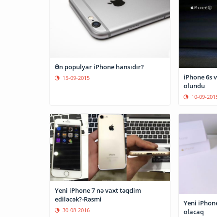
Ən populyar iPhone hansıdır?
iPhone 6s v
15-09-2015
olundu
10-09-201
Yeni iPhone 7 nə vaxt təqdim
ediləcək?-Rəsmi
Yeni iPhon
30-08-2016
olacaq