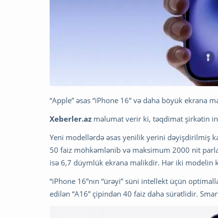
“Apple” əsas “iPhone 16” və daha böyük ekrana mal
Xeberler.az
məlumat verir ki, təqdimat şirkətin i
Yeni modellərdə əsas yenilik yerini dəyişdirilmiş 
50 faiz möhkəmlənib və maksimum 2000 nit parlaql
isə 6,7 düymlük ekrana malikdir. Hər iki modelin 
“iPhone 16”nın “ürəyi” süni intellekt üçün optimal
edilən “A16” çipindən 40 faiz daha sürətlidir. Sma