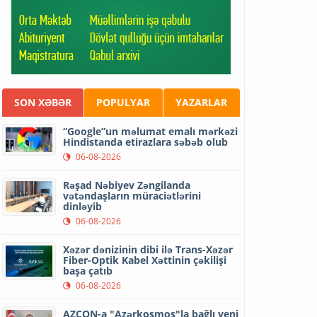
SON XƏBƏR
POPULYAR
YAZARLAR
“Google”un məlumat emalı mərkəzi
Hindistanda etirazlara səbəb olub
06-08-2026
Rəşad Nəbiyev Zəngilanda
vətəndaşların müraciətlərini
dinləyib
06-08-2026
Xəzər dənizinin dibi ilə Trans-Xəzər
Fiber-Optik Kabel Xəttinin çəkilişi
başa çatıb
06-08-2026
AZCON-a "Azərkosmos"la bağlı yeni