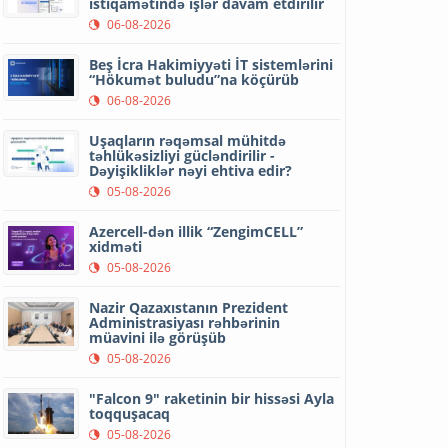
istiqamətində işlər davam etdirilir
06-08-2026
Beş İcra Hakimiyyəti İT sistemlərini
“Hökumət buludu”na köçürüb
06-08-2026
Uşaqların rəqəmsal mühitdə
təhlükəsizliyi gücləndirilir -
Dəyişikliklər nəyi ehtiva edir?
05-08-2026
Azercell-dən illik “ZengimCELL”
xidməti
05-08-2026
Nazir Qazaxıstanın Prezident
Administrasiyası rəhbərinin
müavini ilə görüşüb
05-08-2026
"Falcon 9" raketinin bir hissəsi Ayla
toqquşacaq
05-08-2026