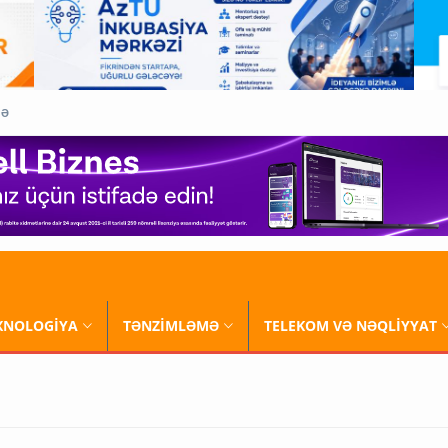
QƏ
XNOLOGİYA
TƏNZİMLƏMƏ
TELEKOM VƏ NƏQLİYYAT