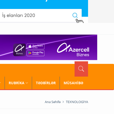
RUBRİKA
TƏDBİRLƏR
MÜSAHİBƏ
Ana Səhifə
TEXNOLOGİYA