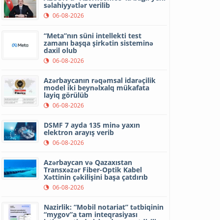
səlahiyyətlər verilib
06-08-2026
“Meta”nın süni intellekti test
zamanı başqa şirkətin sisteminə
daxil olub
06-08-2026
Azərbaycanın rəqəmsal idarəçilik
model iki beynəlxalq mükafata
layiq görülüb
06-08-2026
DSMF 7 ayda 135 minə yaxın
elektron arayış verib
06-08-2026
Azərbaycan və Qazaxıstan
Transxəzər Fiber-Optik Kabel
Xəttinin çəkilişini başa çatdırıb
06-08-2026
Nazirlik: “Mobil notariat” tətbiqinin
“mygov”a tam inteqrasiyası