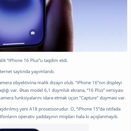
ik “iPhone 16 Plus”u təqdim etdi.
nternet saytında yayımlanıb.
kamera obyektivinə malik dizayn olub. “iPhone 16”nın displeyi
ığı var. Əsas model 6,1 düymlük ekrana, “16 Plus” versiyası
kamera funksiyalarını idarə etmək üçün "Capture" düyməsi var.
laşdırılmış yeni A18 prosessorudur. O, “iPhone 15”də istifadə
rtfonların operativ yaddaşının miqdarı hələ ki açıqlanmayıb.