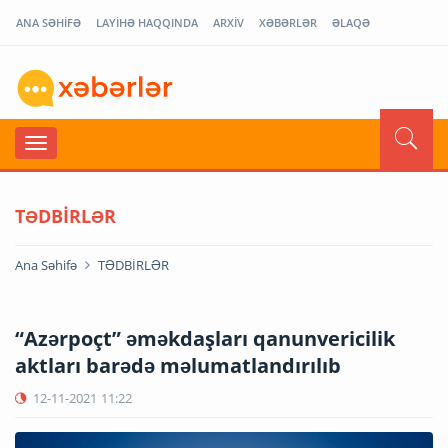
ANA SƏHİFƏ
LAYİHƏ HAQQINDA
ARXİV
XƏBƏRLƏR
ƏLAQƏ
TƏDBİRLƏR
Ana Səhifə
TƏDBİRLƏR
“Azərpoçt” əməkdaşları qanunvericilik
aktları barədə məlumatlandırılıb
12-11-2021
11:22