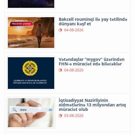
Bakcell rouminqi ilə yay tətilində
dünyanı kəşf et
04-08-2026
Vətəndaşlar “mygov” üzərindən
FHN-ə müraciət edə biləcəklər
04-08-2026
İqtisadiyyat Nazirliyinin
xidmətlərinə 13 milyondan artıq
müraciət olub
03-08-2026