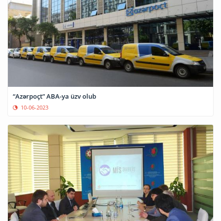
“Azərpoçt” ABA-ya üzv olub
10-06-2023