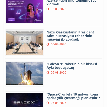
Azercell-dən illik “ZengimCELL”
xidməti
05-08-2026
Nazir Qazaxıstanın Prezident
Administrasiyası rəhbərinin
müavini ilə görüşüb
05-08-2026
"Falcon 9" raketinin bir hissəsi
Ayla toqquşacaq
05-08-2026
“SpaceX” orbitə 10 milyon tona
qədər yük çıxarmağı planlaşdırır
05-08-2026