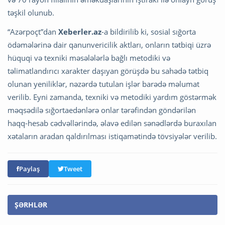
təşkil olunub.
“Azərpoçt”dan
Xeberler.az
-a bildirilib ki, sosial sığorta
ödəmələrinə dair qanunvericilik aktları, onların tətbiqi üzrə
hüquqi və texniki məsələlərlə bağlı metodiki və
təlimatlandırıcı xarakter daşıyan görüşdə bu sahədə tətbiq
olunan yeniliklər, nəzərdə tutulan işlər barədə məlumat
verilib. Eyni zamanda, texniki və metodiki yardım göstərmək
məqsədilə sığortaedənlərə onlar tərəfindən göndərilən
haqq-hesab cədvəllərində, əlavə edilən sənədlərdə buraxılan
xətaların aradan qaldırılması istiqamətində tövsiyələr verilib.
Paylaş
Tweet
ŞƏRHLƏR