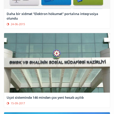
Daha bir xidmət “Elektron hökumət” portalına inteqrasiya
olundu
24-06-2015
Uçot sistemində 146 mindən çox yeni hesab açılıb
15-09-2017