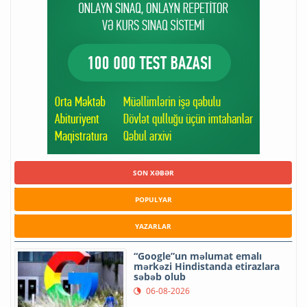
SON XƏBƏR
POPULYAR
YAZARLAR
“Google”un məlumat emalı
mərkəzi Hindistanda etirazlara
səbəb olub
06-08-2026