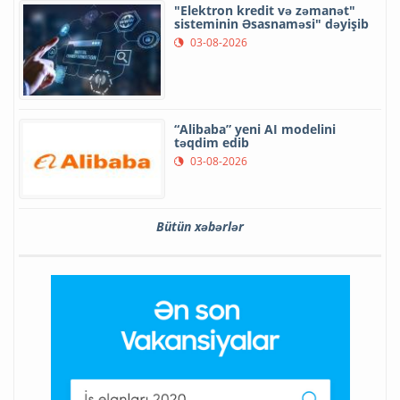
"Elektron kredit və zəmanət"
sisteminin Əsasnaməsi" dəyişib
03-08-2026
“Alibaba” yeni AI modelini
təqdim edib
03-08-2026
Bütün xəbərlər