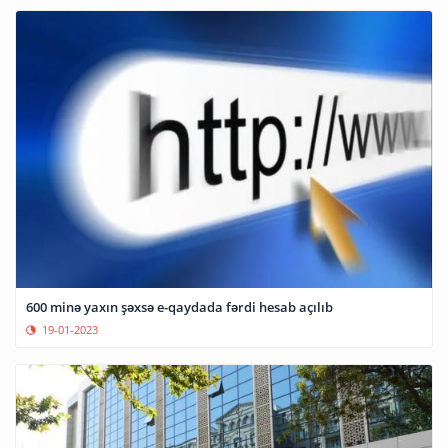
600 minə yaxın şəxsə e-qaydada fərdi hesab açılıb
19-01-2023