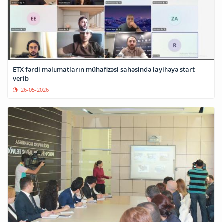
ETX fərdi məlumatların mühafizəsi sahəsində layihəyə start
verib
26-05-2026