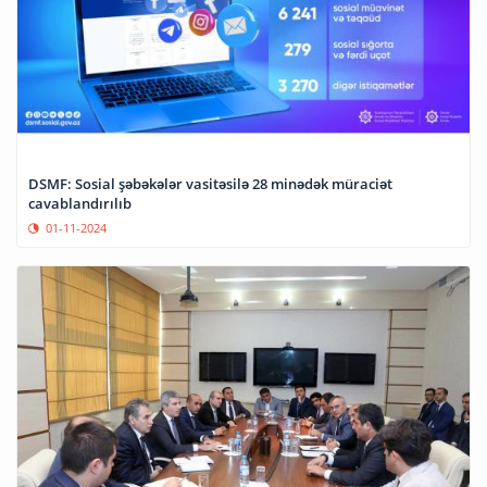
DSMF: Sosial şəbəkələr vasitəsilə 28 minədək müraciət
cavablandırılıb
01-11-2024