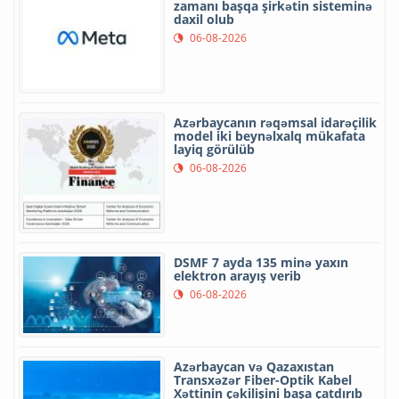
zamanı başqa şirkətin sisteminə
daxil olub
06-08-2026
Azərbaycanın rəqəmsal idarəçilik
model iki beynəlxalq mükafata
layiq görülüb
06-08-2026
DSMF 7 ayda 135 minə yaxın
elektron arayış verib
06-08-2026
Azərbaycan və Qazaxıstan
Transxəzər Fiber-Optik Kabel
Xəttinin çəkilişini başa çatdırıb