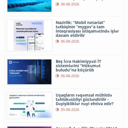
06-08-2026
Nazirlik: “Mobil notariat”
tətbiqinin “mygov”a tam
inteqrasiyası istiqamətində işlər
davam etdirilir
06-08-2026
Beş İcra Hakimiyyəti İT
sistemlərini “Hökumət
buludu”na köçürüb
06-08-2026
Uşaqların rəqəmsal mühitdə
təhlükəsizliyi gücləndirilir -
Dəyişikliklər nəyi ehtiva edir?
05-08-2026