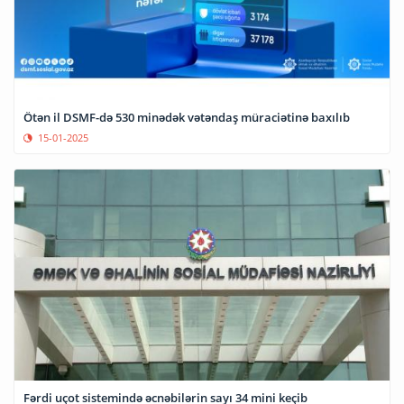
Ötən il DSMF-də 530 minədək vətəndaş müraciətinə baxılıb
15-01-2025
Fərdi uçot sistemində əcnəbilərin sayı 34 mini keçib