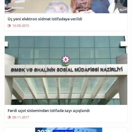
Üç yeni elektron xidmət istifadəyə verildi
16-09-2015
Fərdi uçot sistemindən istifadə sayı açıqlandı
08-11-2017