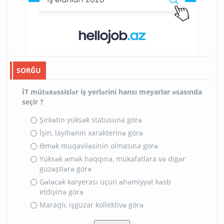
SORĞU
İT mütəxəssislər iş yerlərini hansı meyarlar əsasında
seçir ?
Şirkətin yüksək statusuna görə
İşin, layihənin xarakterinə görə
Əmək müqaviləsinin olmasına görə
Yüksək əmək haqqına, mükafatlara və digər
güzəştlərə görə
Gələcək karyerası üçün əhəmiyyət kəsb
etdiyinə görə
Maraqlı, işgüzar kollektivə görə