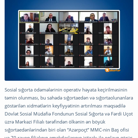
Sosial sığorta ödəmələrinin operativ həyata keçirilməsinin
təmin olunması, bu sahədə sığortaedən və sığortaolunanlara
göstərilən xidmətlərin keyfiyyətinin artırılması məqsədilə
Dövlət Sosial Müdafiə Fondunun Sosial Sığorta və Fərdi Uçot
üzrə Mərkəzi Filialı tərəfindən ölkənin ən böyük
sığortaedənlərindən biri olan “Azərpoçt” MMC-nin Baş ofisi
və 70 rayon filialının əməkdaşlarının iştirakı ilə onlayn görüş