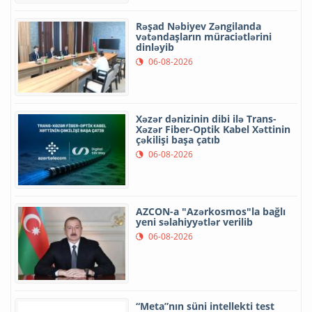
Rəşad Nəbiyev Zəngilanda
vətəndaşların müraciətlərini
dinləyib
06-08-2026
Xəzər dənizinin dibi ilə Trans-
Xəzər Fiber-Optik Kabel Xəttinin
çəkilişi başa çatıb
06-08-2026
AZCON-a "Azərkosmos"la bağlı
yeni səlahiyyətlər verilib
06-08-2026
“Meta”nın süni intellekti test