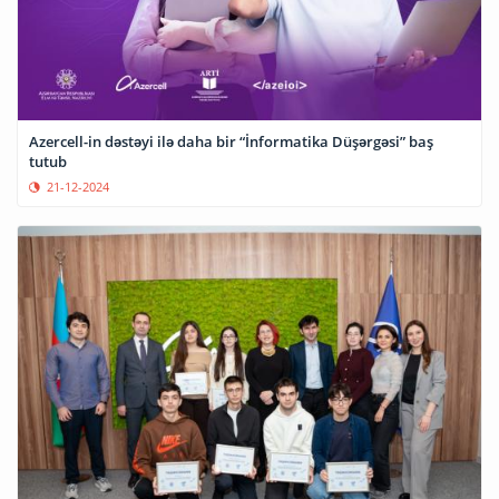
Azercell-in dəstəyi ilə daha bir “İnformatika Düşərgəsi” baş
tutub
21-12-2024