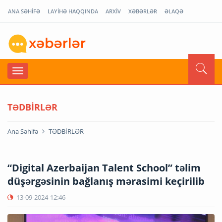
ANA SƏHİFƏ
LAYİHƏ HAQQINDA
ARXİV
XƏBƏRLƏR
ƏLAQƏ
TƏDBİRLƏR
Ana Səhifə
TƏDBİRLƏR
“Digital Azerbaijan Talent School” təlim
düşərgəsinin bağlanış mərasimi keçirilib
13-09-2024
12:46