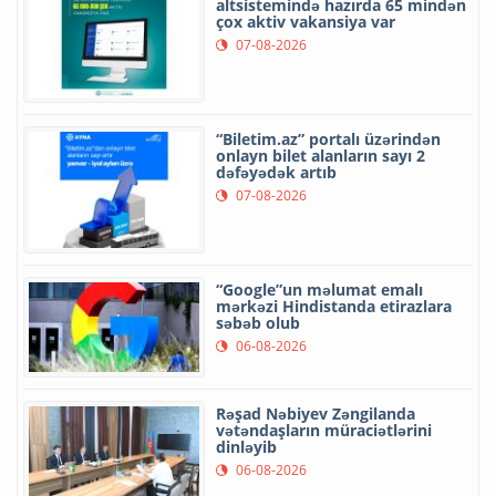
altsistemində hazırda 65 mindən
çox aktiv vakansiya var
07-08-2026
“Biletim.az” portalı üzərindən
onlayn bilet alanların sayı 2
dəfəyədək artıb
07-08-2026
“Google”un məlumat emalı
mərkəzi Hindistanda etirazlara
səbəb olub
06-08-2026
Rəşad Nəbiyev Zəngilanda
vətəndaşların müraciətlərini
dinləyib
06-08-2026