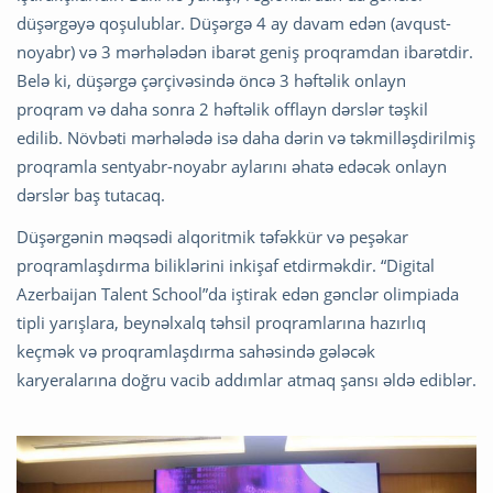
düşərgəyə qoşulublar. Düşərgə 4 ay davam edən (avqust-
noyabr) və 3 mərhələdən ibarət geniş proqramdan ibarətdir.
Belə ki, düşərgə çərçivəsində öncə 3 həftəlik onlayn
proqram və daha sonra 2 həftəlik offlayn dərslər təşkil
edilib. Növbəti mərhələdə isə daha dərin və təkmilləşdirilmiş
proqramla sentyabr-noyabr aylarını əhatə edəcək onlayn
dərslər baş tutacaq.
Düşərgənin məqsədi alqoritmik təfəkkür və peşəkar
proqramlaşdırma biliklərini inkişaf etdirməkdir. “Digital
Azerbaijan Talent School”da iştirak edən gənclər olimpiada
tipli yarışlara, beynəlxalq təhsil proqramlarına hazırlıq
keçmək və proqramlaşdırma sahəsində gələcək
karyeralarına doğru vacib addımlar atmaq şansı əldə ediblər.