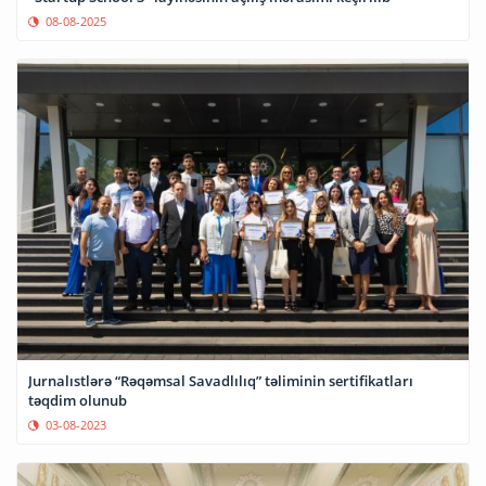
08-08-2025
Jurnalıstlərə “Rəqəmsal Savadlılıq” təliminin sertifikatları
təqdim olunub
03-08-2023