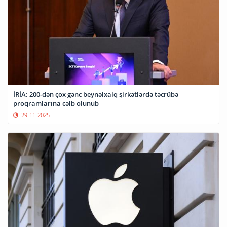
İRİA: 200-dən çox gənc beynəlxalq şirkətlərdə təcrübə
proqramlarına cəlb olunub
29-11-2025