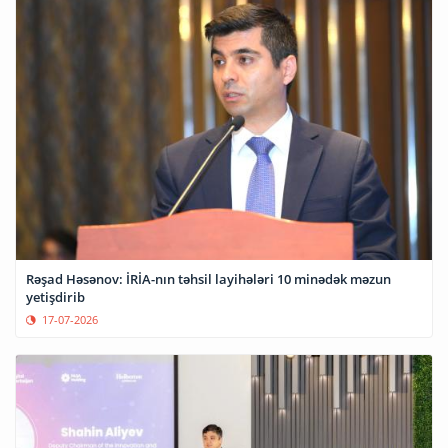
Rəşad Həsənov: İRİA-nın təhsil layihələri 10 minədək məzun
yetişdirib
17-07-2026