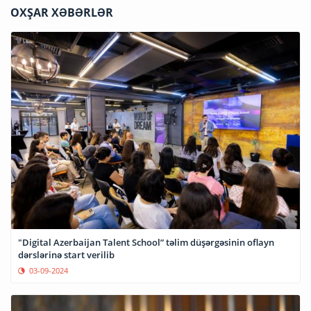
OXŞAR XƏBƏRLƏR
"Digital Azerbaijan Talent School” təlim düşərgəsinin oflayn
dərslərinə start verilib
03-09-2024