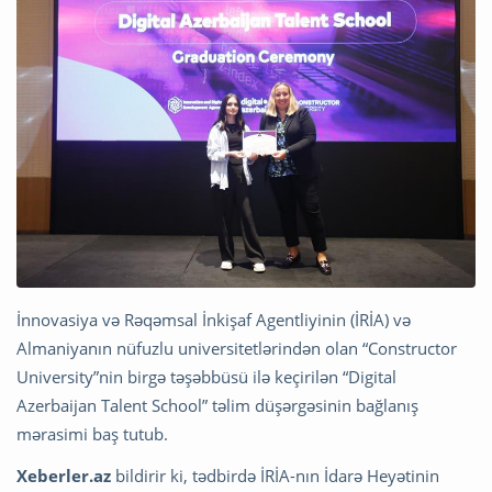
İnnovasiya və Rəqəmsal İnkişaf Agentliyinin (İRİA) və
Almaniyanın nüfuzlu universitetlərindən olan “Constructor
University”nin birgə təşəbbüsü ilə keçirilən “Digital
Azerbaijan Talent School” təlim düşərgəsinin bağlanış
mərasimi baş tutub.
Xeberler.az
bildirir ki, tədbirdə İRİA-nın İdarə Heyətinin