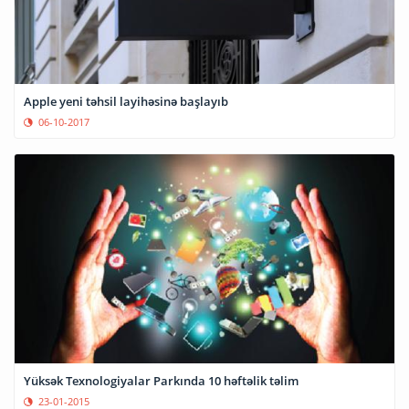
Apple yeni təhsil layihəsinə başlayıb
06-10-2017
Yüksək Texnologiyalar Parkında 10 həftəlik təlim
23-01-2015