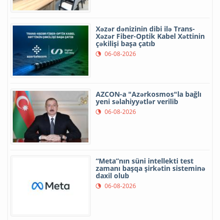
Xəzər dənizinin dibi ilə Trans-
Xəzər Fiber-Optik Kabel Xəttinin
çəkilişi başa çatıb
06-08-2026
AZCON-a "Azərkosmos"la bağlı
yeni səlahiyyətlər verilib
06-08-2026
“Meta”nın süni intellekti test
zamanı başqa şirkətin sisteminə
daxil olub
06-08-2026