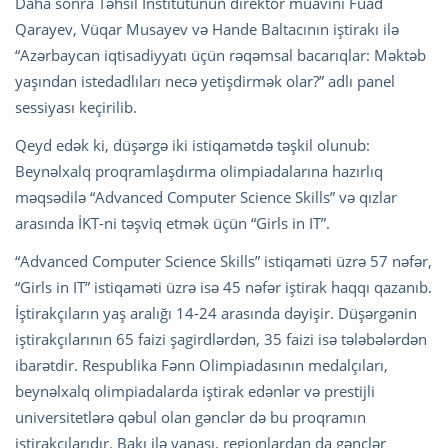
Daha sonra Təhsil İnstitutunun direktor müavini Fuad
Qarayev, Vüqar Musayev və Hande Baltacının iştirakı ilə
“Azərbaycan iqtisadiyyatı üçün rəqəmsal bacarıqlar: Məktəb
yaşından istedadlıları necə yetişdirmək olar?” adlı panel
sessiyası keçirilib.
Qeyd edək ki, düşərgə iki istiqamətdə təşkil olunub:
Beynəlxalq proqramlaşdırma olimpiadalarına hazırlıq
məqsədilə “Advanced Computer Science Skills” və qızlar
arasında İKT-ni təşviq etmək üçün “Girls in IT”.
“Advanced Computer Science Skills” istiqaməti üzrə 57 nəfər,
“Girls in IT” istiqaməti üzrə isə 45 nəfər iştirak haqqı qazanıb.
İştirakçıların yaş aralığı 14-24 arasında dəyişir. Düşərgənin
iştirakçılarının 65 faizi şagirdlərdən, 35 faizi isə tələbələrdən
ibarətdir. Respublika Fənn Olimpiadasının medalçıları,
beynəlxalq olimpiadalarda iştirak edənlər və prestijli
universitetlərə qəbul olan gənclər də bu proqramın
iştirakçılarıdır. Bakı ilə yanaşı, regionlardan da gənclər