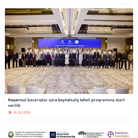
Rəqəmsal bacarıqlar üzrə beynəlxalq təhsil proqramına start
verilib
16-02-2026