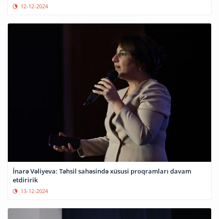
12-12-2024
İnarə Vəliyeva: Təhsil sahəsində xüsusi proqramları davam
etdiririk
13-12-2024