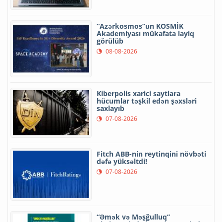
“Azərkosmos”un KOSMİK
Akademiyası mükafata layiq
görülüb
08-08-2026
Kiberpolis xarici saytlara
hücumlar təşkil edən şəxsləri
saxlayıb
07-08-2026
Fitch ABB-nin reytinqini növbəti
dəfə yüksəltdi!
07-08-2026
“Əmək və Məşğulluq”