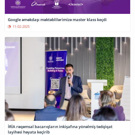
Google əməkdaşı məktəblilərimizə master klass keçdi
11-02-2025
İRİA rəqəmsal bacarıqların inkişafına yönəlmiş tədqiqat
layihəsi həyata keçirib