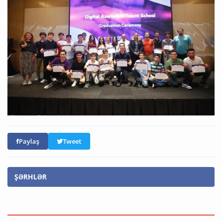
Paylaş
Tweet
ŞƏRHLƏR