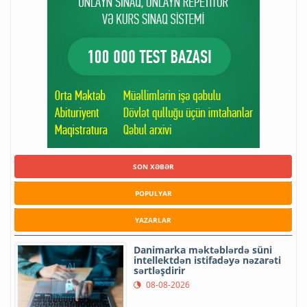
SON XƏBƏR
POPULYAR
YAZARLAR
Danimarka məktəblərdə süni
intellektdən istifadəyə nəzarəti
sərtləşdirir
08-08-2026