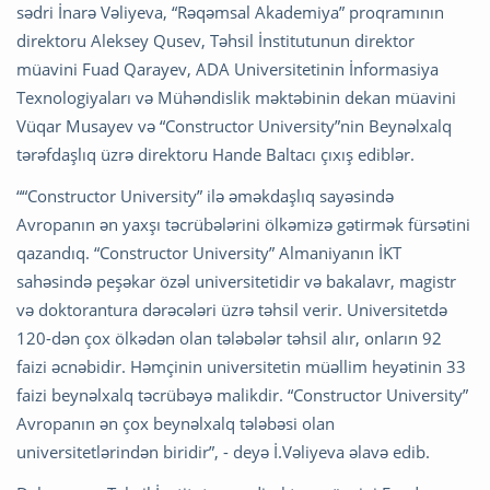
sədri İnarə Vəliyeva, “Rəqəmsal Akademiya” proqramının
direktoru Aleksey Qusev, Təhsil İnstitutunun direktor
müavini Fuad Qarayev, ADA Universitetinin İnformasiya
Texnologiyaları və Mühəndislik məktəbinin dekan müavini
Vüqar Musayev və “Constructor University”nin Beynəlxalq
tərəfdaşlıq üzrə direktoru Hande Baltacı çıxış ediblər.
““Constructor University” ilə əməkdaşlıq sayəsində
Avropanın ən yaxşı təcrübələrini ölkəmizə gətirmək fürsətini
qazandıq. “Constructor University” Almaniyanın İKT
sahəsində peşəkar özəl universitetidir və bakalavr, magistr
və doktorantura dərəcələri üzrə təhsil verir. Universitetdə
120-dən çox ölkədən olan tələbələr təhsil alır, onların 92
faizi əcnəbidir. Həmçinin universitetin müəllim heyətinin 33
faizi beynəlxalq təcrübəyə malikdir. “Constructor University”
Avropanın ən çox beynəlxalq tələbəsi olan
universitetlərindən biridir”, - deyə İ.Vəliyeva əlavə edib.