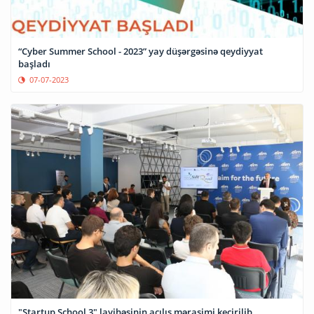
“Cyber Summer School - 2023” yay düşərgəsinə qeydiyyat
başladı
07-07-2023
"Startup School 3" layihəsinin açılış mərasimi keçirilib