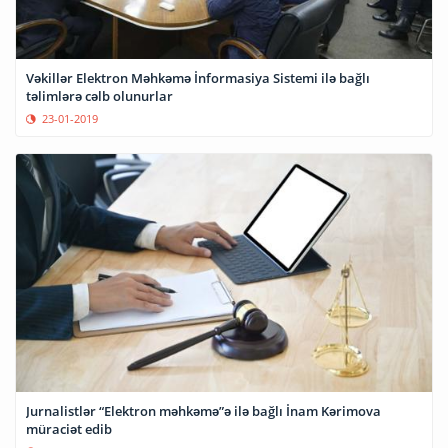
Vəkillər Elektron Məhkəmə İnformasiya Sistemi ilə bağlı
təlimlərə cəlb olunurlar
23-01-2019
Jurnalistlər “Elektron məhkəmə”ə ilə bağlı İnam Kərimova
müraciət edib