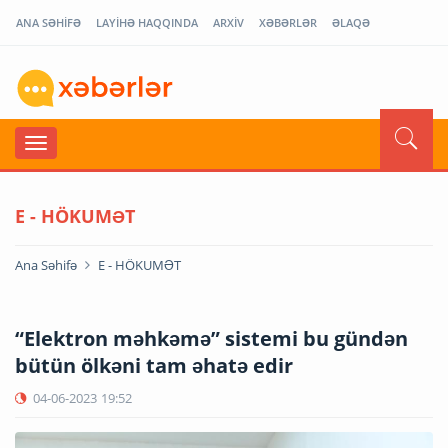
ANA SƏHİFƏ
LAYİHƏ HAQQINDA
ARXİV
XƏBƏRLƏR
ƏLAQƏ
E - HÖKUMƏT
Ana Səhifə
E - HÖKUMƏT
“Elektron məhkəmə” sistemi bu gündən
bütün ölkəni tam əhatə edir
04-06-2023
19:52