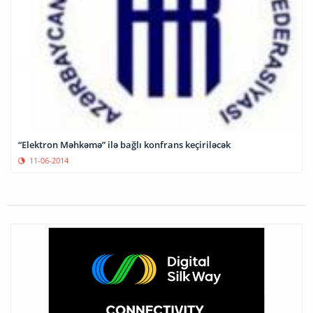
“Elektron Məhkəmə” ilə bağlı konfrans keçiriləcək
11-06-2014