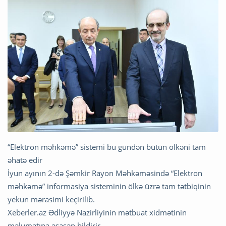
“Elektron məhkəmə” sistemi bu gündən bütün ölkəni tam
əhatə edir
İyun ayının 2-də Şəmkir Rayon Məhkəməsində “Elektron
məhkəmə” informasiya sisteminin ölkə üzrə tam tətbiqinin
yekun mərasimi keçirilib.
Xeberler.az Ədliyyə Nazirliyinin mətbuat xidmətinin
məlumatına əsasən bildirir,