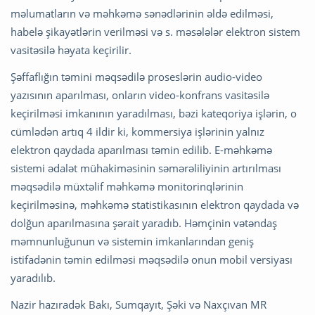
məlumatların və məhkəmə sənədlərinin əldə edilməsi,
habelə şikayətlərin verilməsi və s. məsələlər elektron sistem
vasitəsilə həyata keçirilir.
Şəffaflığın təmini məqsədilə proseslərin audio-video
yazısının aparılması, onların video-konfrans vasitəsilə
keçirilməsi imkanının yaradılması, bəzi kateqoriya işlərin, o
cümlədən artıq 4 ildir ki, kommersiya işlərinin yalnız
elektron qaydada aparılması təmin edilib. E-məhkəmə
sistemi ədalət mühakiməsinin səmərəliliyinin artırılması
məqsədilə müxtəlif məhkəmə monitorinqlərinin
keçirilməsinə, məhkəmə statistikasının elektron qaydada və
dolğun aparılmasına şərait yaradıb. Həmçinin vətəndaş
məmnunluğunun və sistemin imkanlarından geniş
istifadənin təmin edilməsi məqsədilə onun mobil versiyası
yaradılıb.
Nazir hazıradək Bakı, Sumqayıt, Şəki və Naxçıvan MR