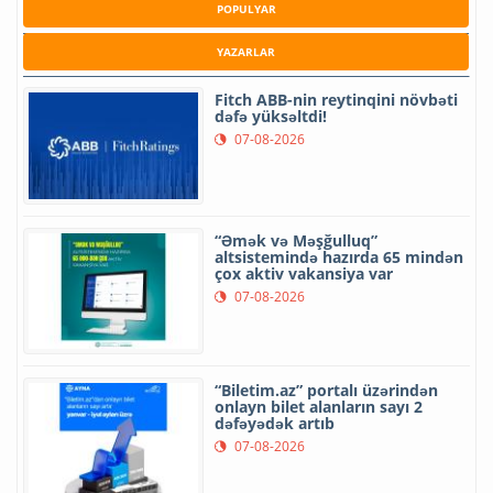
POPULYAR
YAZARLAR
Fitch ABB-nin reytinqini növbəti
dəfə yüksəltdi!
07-08-2026
“Əmək və Məşğulluq”
altsistemində hazırda 65 mindən
çox aktiv vakansiya var
07-08-2026
“Biletim.az” portalı üzərindən
onlayn bilet alanların sayı 2
dəfəyədək artıb
07-08-2026