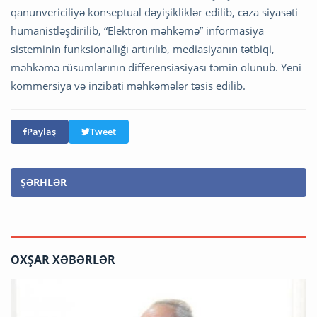
qanunvericiliyə konseptual dəyişikliklər edilib, cəza siyasəti
humanistləşdirilib, “Elektron məhkəmə” informasiya
sisteminin funksionallığı artırılıb, mediasiyanın tətbiqi,
məhkəmə rüsumlarının differensiasiyası təmin olunub. Yeni
kommersiya və inzibati məhkəmələr təsis edilib.
Paylaş
Tweet
ŞƏRHLƏR
OXŞAR XƏBƏRLƏR