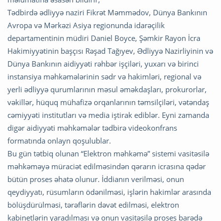
Tədbirdə ədliyyə naziri Fikrət Məmmədov, Dünya Bankının
Avropa və Mərkəzi Asiya regionunda idarəçilik
departamentinin müdiri Daniel Boyce, Şəmkir Rayon İcra
Hakimiyyətinin başçısı Rəşad Tağıyev, Ədliyyə Nazirliyinin və
Dünya Bankının aidiyyəti rəhbər işçiləri, yuxarı və birinci
instansiya məhkəmələrinin sədr və hakimləri, regional və
yerli ədliyyə qurumlarının məsul əməkdaşları, prokurorlar,
vəkillər, hüquq mühafizə orqanlarının təmsilçiləri, vətəndaş
cəmiyyəti institutları və media iştirak ediblər. Eyni zamanda
digər aidiyyəti məhkəmələr tədbirə videokonfrans
formatında onlayn qoşulublar.
Bu gün tətbiq olunan “Elektron məhkəmə” sistemi vasitəsilə
məhkəməyə müraciət edilməsindən qərarın icrasına qədər
bütün proses əhatə olunur. İddianın verilməsi, onun
qeydiyyatı, rüsumların ödənilməsi, işlərin hakimlər arasında
bölüşdürülməsi, tərəflərin dəvət edilməsi, elektron
kabinetlərin yaradılması və onun vasitəsilə proses barədə