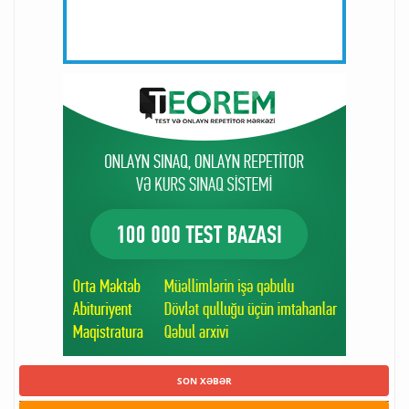
SON XƏBƏR