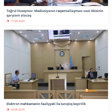
Toğrul Hüseynov: Mediasiyanın rəqəmsallaşması vaxt itkisinin
qarşısını alacaq
17-09-2024
Elektron məhkəmənin fəaliyyəti ilə tanışlıq keçirilib
14-06-2018