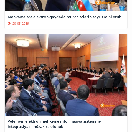
Məhkəmələrə elektron qaydada müraciətlərin sayı 3 mini ötüb
20-05-2019
Vəkilliyin elektron məhkəmə informasiya sisteminə
inteqrasiyası müzakirə olunub