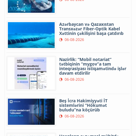
Azərbaycan və Qazaxıstan
Transxəzər Fiber-Optik Kabel
Xəttinin çəkilişini başa çatdırıb
06-08-2026
Nazirlik: “Mobil notariat”
tətbiqinin “mygov”a tam
inteqrasiyası istiqamətində işlər
davam etdirilir
06-08-2026
Beş İcra Hakimiyyəti İT
sistemlərini “Hökumət
buludu”na köçürüb
06-08-2026