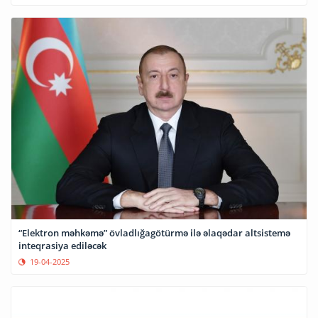
“Elektron məhkəmə” övladlığagötürmə ilə əlaqədar altsistemə
inteqrasiya ediləcək
19-04-2025