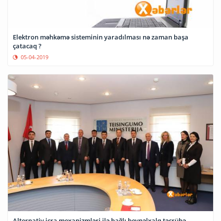
Elektron məhkəmə sisteminin yaradılması nə zaman başa
çatacaq ?
05-04-2019
Alternativ icra mexanizmləri ilə bağlı beynəlxalq təcrübə