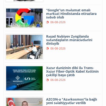
“Google”un məlumat emalı
mərkəzi Hindistanda etirazlara
səbəb olub
06-08-2026
Rəşad Nəbiyev Zəngilanda
vətəndaşların müraciətlərini
dinləyib
06-08-2026
Xəzər dənizinin dibi ilə Trans-
Xəzər Fiber-Optik Kabel Xəttinin
çəkilişi başa çatıb
06-08-2026
AZCON-a "Azərkosmos"la bağlı
yeni səlahiyyətlər verilib