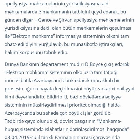
apellyasiya məhkəmələrinin yurisdiksiyasına aid
məhkəmələrdə e-məhkəmənin tətbiqini qeyd edərək, bu
gündən digər – Gəncə və Şirvan apellyasiya məhkəmələrinin
yurisdiksiyasına daxil olan bütün məhkəmələrin qoşulması
ilə “Elektron məhkəmə” informasiya sisteminin ölkəni tam
əhatə edildiyini vurğulayıb, bu münasibətlə iştirakçıları,
hakim korpusunu təbrik edib.
Dünya Bankının departament müdiri D.Boyce çıxış edərək
“Elektron məhkəmə” sisteminin ölkə üzrə tam tətbiqi
münasibətilə Azərbaycanı təbrik edərək mürəkkəb bir
prosesin uğurla həyata keçirilməsini böyük və tarixi nailiyyət
kimi dəyərləndirib. Bildirib ki, bəzi dövlətlərdə ədliyyə
sisteminin müasirləşdirilməsi prioritet olmadığı halda,
Azərbaycanda bu sahədə çox böyük işlər görülüb.
Tədbirdə qeyd olunub ki, dövlət başçısının “Məhkəmə-
hüquq sistemində islahatların dərinləşdirilməsi haqqında”
03.04.2019-cu il tarixli Fərmanının icrası çərçivəsində