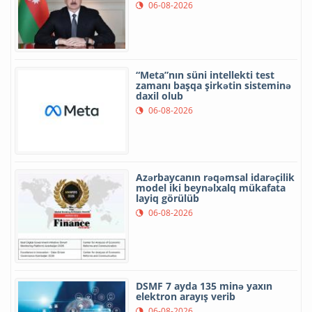
06-08-2026
“Meta”nın süni intellekti test
zamanı başqa şirkətin sisteminə
daxil olub
06-08-2026
Azərbaycanın rəqəmsal idarəçilik
model iki beynəlxalq mükafata
layiq görülüb
06-08-2026
DSMF 7 ayda 135 minə yaxın
elektron arayış verib
06-08-2026