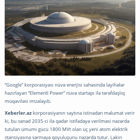
“Google” korporasiyası nüvə enerjisi sahəsində layihələr
hazırlayan “Elementl Power” nüvə startapı ilə tərəfdaşlıq
müqaviləsi imzalayıb.
Xeberler.az
korporasiyanın saytına istinadən məlumat verir
ki, bu sənəd 2035-ci ilə qədər istifadəyə verilməsi nəzərdə
tutulan ümumi gücü 1800 MVt olan üç yeni atom elektrik
stansiyasına sərmayə qoyuluşunu nəzərdə tutur. Lakin