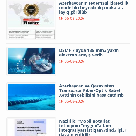
Azərbaycanın rəqəmsal idarəçilik
model iki beynəlxalq mükafata
layiq görülüb
06-08-2026
DSMF 7 ayda 135 minə yaxın
elektron arayış verib
06-08-2026
Azərbaycan və Qazaxıstan
Transxəzər Fiber-Optik Kabel
Xəttinin çəkilişini başa çatdırıb
06-08-2026
Nazirlik: “Mobil notariat”
tətbiqinin “mygov”a tam
inteqrasiyası istiqamətində işlər
davam etdirilir