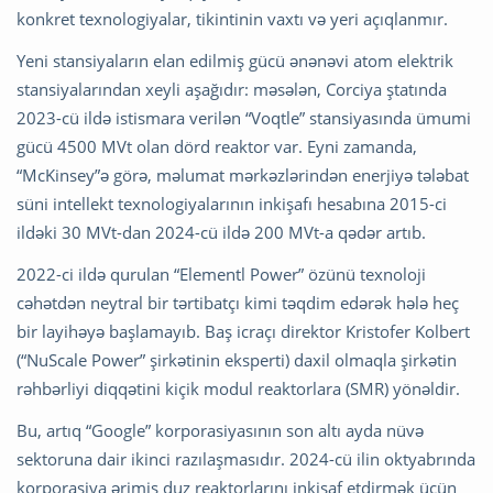
konkret texnologiyalar, tikintinin vaxtı və yeri açıqlanmır.
Yeni stansiyaların elan edilmiş gücü ənənəvi atom elektrik
stansiyalarından xeyli aşağıdır: məsələn, Corciya ştatında
2023-cü ildə istismara verilən “Voqtle” stansiyasında ümumi
gücü 4500 MVt olan dörd reaktor var. Eyni zamanda,
“McKinsey”ə görə, məlumat mərkəzlərindən enerjiyə tələbat
süni intellekt texnologiyalarının inkişafı hesabına 2015-ci
ildəki 30 MVt-dan 2024-cü ildə 200 MVt-a qədər artıb.
2022-ci ildə qurulan “Elementl Power” özünü texnoloji
cəhətdən neytral bir tərtibatçı kimi təqdim edərək hələ heç
bir layihəyə başlamayıb. Baş icraçı direktor Kristofer Kolbert
(“NuScale Power” şirkətinin eksperti) daxil olmaqla şirkətin
rəhbərliyi diqqətini kiçik modul reaktorlara (SMR) yönəldir.
Bu, artıq “Google” korporasiyasının son altı ayda nüvə
sektoruna dair ikinci razılaşmasıdır. 2024-cü ilin oktyabrında
korporasiya ərimiş duz reaktorlarını inkişaf etdirmək üçün