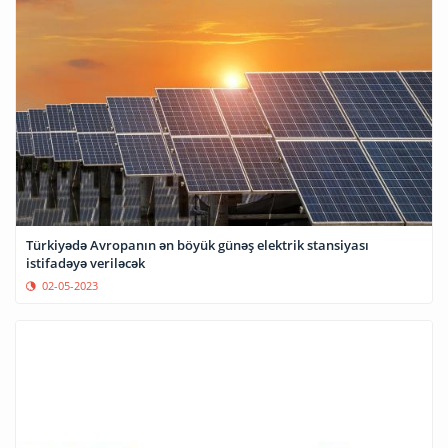
Türkiyədə Avropanın ən böyük günəş elektrik stansiyası
istifadəyə veriləcək
02-05-2023