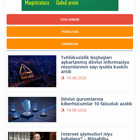
SON XƏBƏR
POPULYAR
YAZARLAR
Təhlükəsizlik boşluqları
aşkarlanmış dövlət informasiya
resurslarının sayı iyulda kəskin
artıb
10-08-2026
Dövlət qurumlarına
kiberhücumlar 10 faizədək azalıb
10-08-2026
İnternet qiymətləri niyə
bahalaşır? – Müsahibə