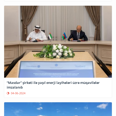
“Masdar” şirkəti ilə yaşıl enerji layihələri üzrə müqavilələr
imzalanıb
04-06-2024