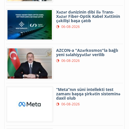
Xəzər dənizinin dibi ilə Trans-
Xəzər Fiber-Optik Kabel Xəttinin
çəkilişi başa çatıb
06-08-2026
AZCON-a "Azərkosmos"la bağlı
yeni səlahiyyətlər verilib
06-08-2026
“Meta”nın süni intellekti test
zamanı başqa şirkətin sisteminə
daxil olub
06-08-2026