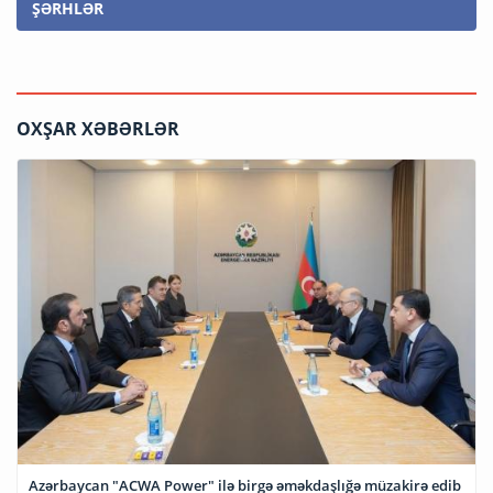
ŞƏRHLƏR
OXŞAR XƏBƏRLƏR
Azərbaycan "ACWA Power" ilə birgə əməkdaşlığə müzakirə edib