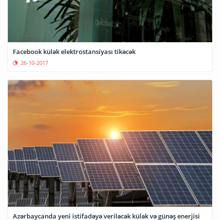
Facebook külək elektrostansiyası tikəcək
26-10-2017
Azərbaycanda yeni istifadəyə veriləcək külək və günəş enerjisi