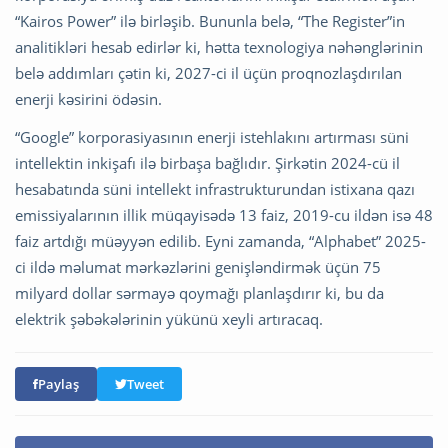
“Kairos Power” ilə birləşib. Bununla belə, “The Register”in
analitikləri hesab edirlər ki, hətta texnologiya nəhənglərinin
belə addımları çətin ki, 2027-ci il üçün proqnozlaşdırılan
enerji kəsirini ödəsin.
“Google” korporasiyasının enerji istehlakını artırması süni
intellektin inkişafı ilə birbaşa bağlıdır. Şirkətin 2024-cü il
hesabatında süni intellekt infrastrukturundan istixana qazı
emissiyalarının illik müqayisədə 13 faiz, 2019-cu ildən isə 48
faiz artdığı müəyyən edilib. Eyni zamanda, “Alphabet” 2025-
ci ildə məlumat mərkəzlərini genişləndirmək üçün 75
milyard dollar sərmayə qoymağı planlaşdırır ki, bu da
elektrik şəbəkələrinin yükünü xeyli artıracaq.
Paylaş
Tweet