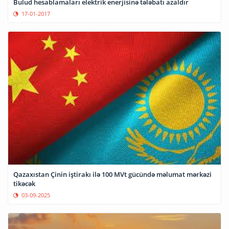
Bulud hesablamaları elektrik enerjisinə tələbatı azaldır
17-01-2017
Qazaxıstan Çinin iştirakı ilə 100 MVt gücündə məlumat mərkəzi
tikəcək
03-09-2025