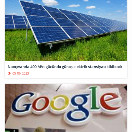
Naxçıvanda 400 MVt gücündə günəş elektrik stansiyası tikiləcək
05-06-2023