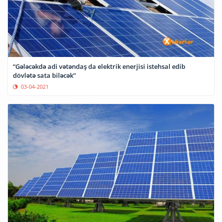
“Gələcəkdə adi vətəndaş da elektrik enerjisi istehsal edib
dövlətə sata biləcək”
03-04-2021