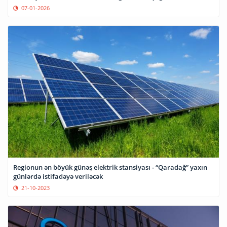
07-01-2026
Regionun ən böyük günəş elektrik stansiyası - “Qaradağ” yaxın
günlərdə istifadəyə veriləcək
21-10-2023