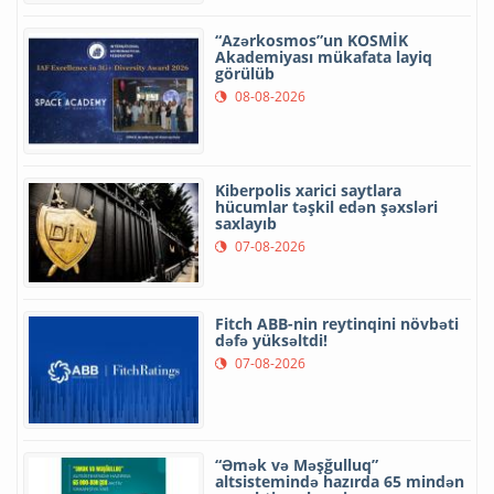
“Azərkosmos”un KOSMİK
Akademiyası mükafata layiq
görülüb
08-08-2026
Kiberpolis xarici saytlara
hücumlar təşkil edən şəxsləri
saxlayıb
07-08-2026
Fitch ABB-nin reytinqini növbəti
dəfə yüksəltdi!
07-08-2026
“Əmək və Məşğulluq”
altsistemində hazırda 65 mindən