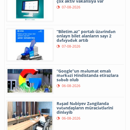
çox aktiv vakansiya var
07-08-2026
“Biletim.az” portalı üzərindən
onlayn bilet alanların sayı 2
dəfəyədək artıb
07-08-2026
“Google”un məlumat emalı
mərkəzi Hindistanda etirazlara
səbəb olub
06-08-2026
Rəşad Nəbiyev Zəngilanda
vətəndaşların müraciətlərini
dinləyib
06-08-2026