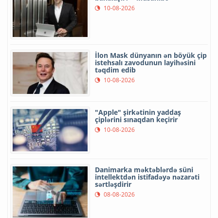
10-08-2026
İlon Mask dünyanın ən böyük çip
istehsalı zavodunun layihəsini
təqdim edib
10-08-2026
"Apple" şirkətinin yaddaş
çiplərini sınaqdan keçirir
10-08-2026
Danimarka məktəblərdə süni
intellektdən istifadəyə nəzarəti
sərtləşdirir
08-08-2026