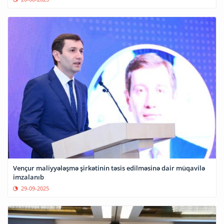
Vençur maliyyələşmə şirkətinin təsis edilməsinə dair müqavilə
imzalanıb
29-09-2025