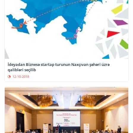
İdeyadan Biznesə startap turunun Naxçıvan şəhəri üzrə
qalibləri seçilib
12-10-2018