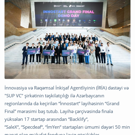
İnnovasiya və Rəqəmsal İnkişaf Agentliyinin (İRİA) dəstəyi və
"SUP VC" şirkətinin təşkilatçılığı ilə Azərbaycanın
regionlarında da keçirilən “İnnostart” layihəsinin “Grand
Final” mərasimi baş tutub. Layihə çərçivəsində finala
yüksələn 17 startap arasından “Backlify“,
“SaleX“, “Specdeaf“, “İmYen“ startapları ümumi dəyəri 50 min
manat olan mükafat fonduna layiq görülüblər.