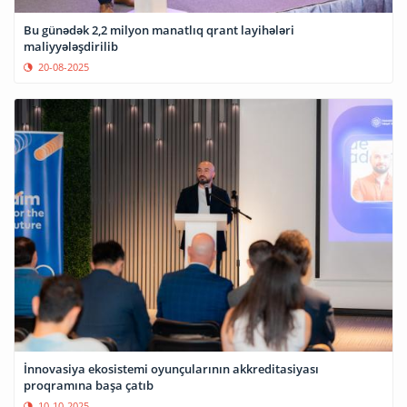
Bu günədək 2,2 milyon manatlıq qrant layihələri
maliyyələşdirilib
20-08-2025
İnnovasiya ekosistemi oyunçularının akkreditasiyası
proqramına başa çatıb
10-10-2025