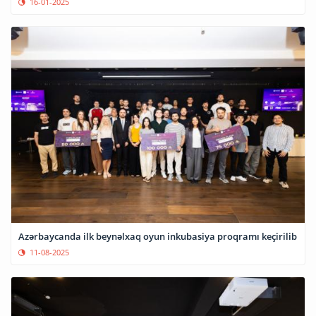
16-01-2025
Azərbaycanda ilk beynəlxaq oyun inkubasiya proqramı keçirilib
11-08-2025