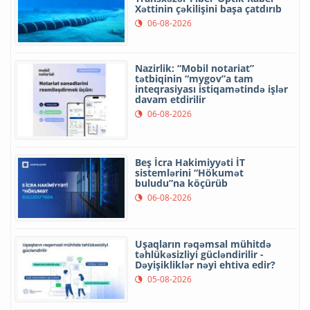
Xəttinin çəkilişini başa çatdırıb
06-08-2026
Nazirlik: “Mobil notariat”
tətbiqinin “mygov”a tam
inteqrasiyası istiqamətində işlər
davam etdirilir
06-08-2026
Beş İcra Hakimiyyəti İT
sistemlərini “Hökumət
buludu”na köçürüb
06-08-2026
Uşaqların rəqəmsal mühitdə
təhlükəsizliyi gücləndirilir -
Dəyişikliklər nəyi ehtiva edir?
05-08-2026