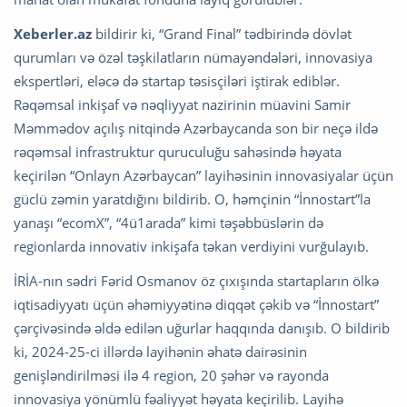
Xeberler.az
bildirir ki, “Grand Final” tədbirində dövlət
qurumları və özəl təşkilatların nümayəndələri, innovasiya
ekspertləri, eləcə də startap təsisçiləri iştirak ediblər.
Rəqəmsal inkişaf və nəqliyyat nazirinin müavini Samir
Məmmədov açılış nitqində Azərbaycanda son bir neçə ildə
rəqəmsal infrastruktur quruculuğu sahəsində həyata
keçirilən “Onlayn Azərbaycan” layihəsinin innovasiyalar üçün
güclü zəmin yaratdığını bildirib. O, həmçinin “İnnostart”la
yanaşı “ecomX”, “4ü1arada” kimi təşəbbüslərin də
regionlarda innovativ inkişafa təkan verdiyini vurğulayıb.
İRİA-nın sədri Fərid Osmanov öz çıxışında startapların ölkə
iqtisadiyyatı üçün əhəmiyyətinə diqqət çəkib və “İnnostart”
çərçivəsində əldə edilən uğurlar haqqında danışıb. O bildirib
ki, 2024-25-ci illərdə layihənin əhatə dairəsinin
genişləndirilməsi ilə 4 region, 20 şəhər və rayonda
innovasiya yönümlü fəaliyyət həyata keçirilib. Layihə