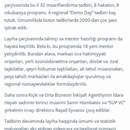
çərçivəsində bu il 32 maarifləndirmə tədbiri, 8 hakaton, 8
inkubasiya proqramı, 4 regional “Demo Day” tədbiri baş
tutub. Ümumilikdə bütün tədbirlərdə 2000-dən çox şəxs
iştirak edib.
Layihə çərçivəsində təlimçi və mentor hazırlığı proqramı da
həyata keçirilib. Belə ki, bu proqramda 18 yeni mentor
yetişdirilib. Bundan əlavə, mərkəzi icra hakimiyyəti
orqanları, yerli özünüidarəetmə orqanları, dövlət və özəl
təşkilatlar, qeyri-hökumət təşkilatları, ali təhsil müəssisələri,
peşə təhsili mərkəzləri ilə əməkdaşlıqlar qurulmuş və
regional nümayəndəliklər formalaşdırılıb.
Daha sonra Kiçik və Orta Biznesin İnkişafı Agentliyinin İdarə
Heyəti sədrinin birinci müavini Samir Hümbətov və “SUP VC”
şirkətinin icraçı direktoru Rəşad Eyvazov çıxış ediblər.
Tədbirin davamında layihə haqqında ümumi və statistik
məlumatları əks etdirən videoçarx və təqdimat nümayiş