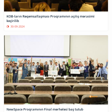
KOB-ların Rəqəmsallaşması Proqramının açılış mərasimi
keçirilib
30-09-2024
NewSpace Proqramının Final mərhələsi baş tutub