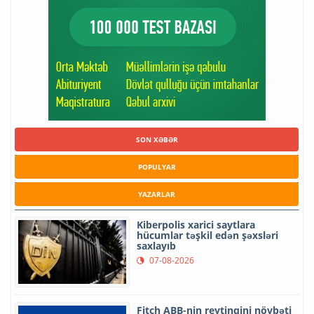
SON XƏBƏR
POPULYAR
YAZARLAR
Kiberpolis xarici saytlara
hücumlar təşkil edən şəxsləri
saxlayıb
07-08-2026
Fitch ABB-nin reytinqini növbəti