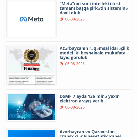
“Meta”nın süni intellekti test
zamanı başqa şirkətin sisteminə
daxil olub
06-08-2026
Azərbaycanın rəqəmsal idarəçilik
model iki beynəlxalq mükafata
layiq görülüb
06-08-2026
DSMF 7 ayda 135 minə yaxın
elektron arayış verib
06-08-2026
Azərbaycan və Qazaxıstan
Transxəzər Fiber-Optik Kabel