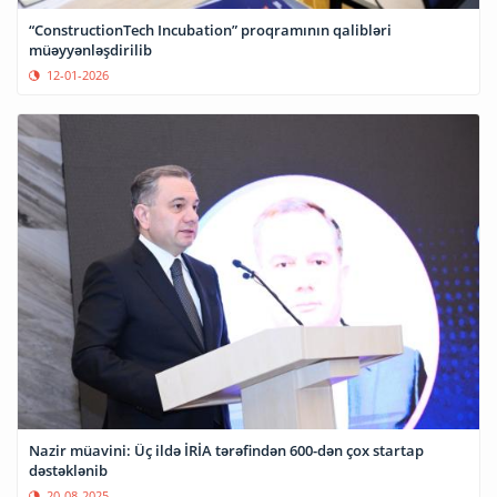
“ConstructionTech Incubation” proqramının qalibləri
müəyyənləşdirilib
12-01-2026
Nazir müavini: Üç ildə İRİA tərəfindən 600-dən çox startap
dəstəklənib
20-08-2025