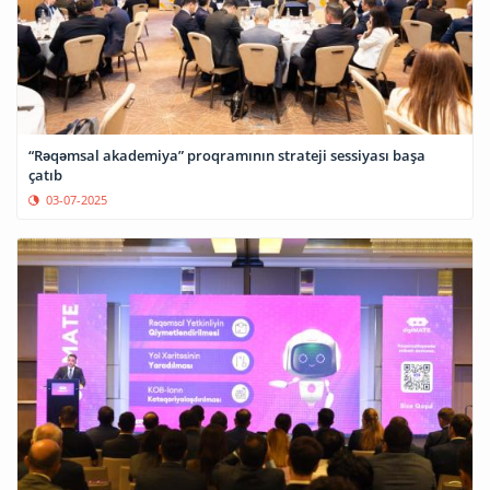
“Rəqəmsal akademiya” proqramının strateji sessiyası başa
çatıb
03-07-2025