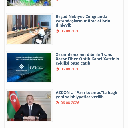
Rəşad Nəbiyev Zəngilanda
vətəndaşların müraciətlərini
dinləyib
06-08-2026
Xəzər dənizinin dibi ilə Trans-
Xəzər Fiber-Optik Kabel Xəttinin
çəkilişi başa çatıb
06-08-2026
AZCON-a "Azərkosmos"la bağlı
yeni səlahiyyətlər verilib
06-08-2026