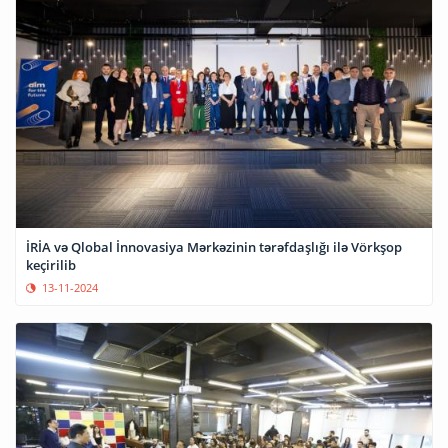
İRİA və Qlobal İnnovasiya Mərkəzinin tərəfdaşlığı ilə Vörkşop
keçirilib
13-11-2024