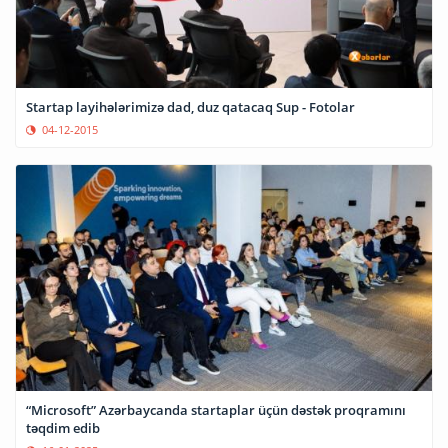
Startap layihələrimizə dad, duz qatacaq Sup - Fotolar
04-12-2015
“Microsoft” Azərbaycanda startaplar üçün dəstək proqramını
təqdim edib