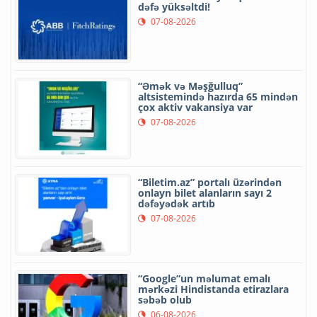
dəfə yüksəltdi!
07-08-2026
“Əmək və Məşğulluq”
altsistemində hazırda 65 mindən
çox aktiv vakansiya var
07-08-2026
“Biletim.az” portalı üzərindən
onlayn bilet alanların sayı 2
dəfəyədək artıb
07-08-2026
“Google”un məlumat emalı
mərkəzi Hindistanda etirazlara
səbəb olub
06-08-2026