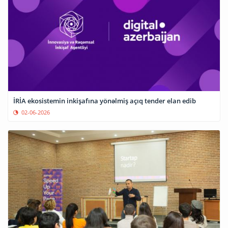
İRİA ekosistemin inkişafına yönəlmiş açıq tender elan edib
02-06-2026