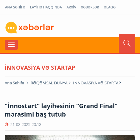
ANA SƏHİFƏ
LAYİHƏ HAQQINDA
ARXİV
XƏBƏRLƏR
ƏLAQƏ
İNNOVASİYA VƏ STARTAP
Ana Səhifə
RƏQƏMSAL DÜNYA
İNNOVASİYA VƏ STARTAP
“İnnostart” layihəsinin “Grand Final”
mərasimi baş tutub
21-08-2025
20:18