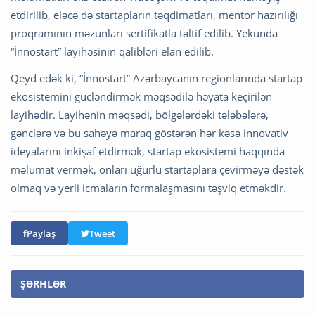
etdirilib, eləcə də startapların təqdimatları, mentor hazırılığı
proqramının məzunları sertifikatla təltif edilib. Yekunda
“İnnostart” layihəsinin qalibləri elan edilib.
Qeyd edək ki, “İnnostart” Azərbaycanın regionlarında startap
ekosistemini gücləndirmək məqsədilə həyata keçirilən
layihədir. Layihənin məqsədi, bölgələrdəki tələbələrə,
gənclərə və bu sahəyə maraq göstərən hər kəsə innovativ
ideyalarını inkişaf etdirmək, startap ekosistemi haqqında
məlumat vermək, onları uğurlu startaplara çevirməyə dəstək
olmaq və yerli icmaların formalaşmasını təşviq etməkdir.
Paylaş
Tweet
ŞƏRHLƏR