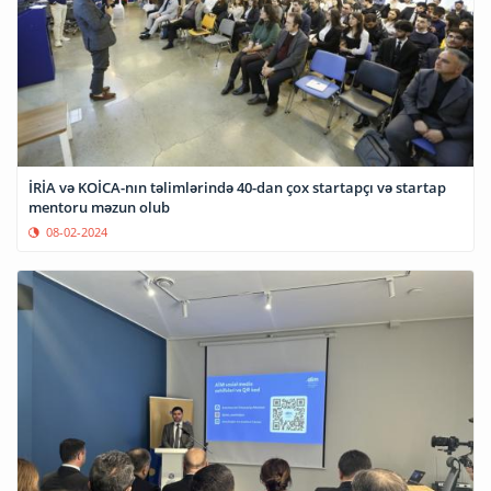
İRİA və KOİCA-nın təlimlərində 40-dan çox startapçı və startap
mentoru məzun olub
08-02-2024