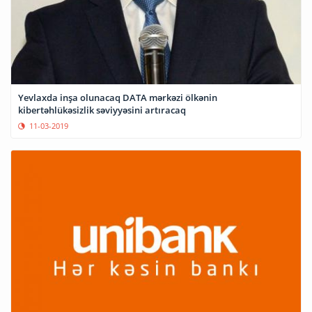
Yevlaxda inşa olunacaq DATA mərkəzi ölkənin
kibertəhlükəsizlik səviyyəsini artıracaq
11-03-2019