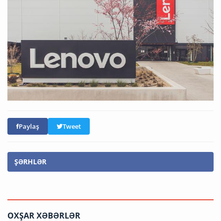
Paylaş
Tweet
ŞƏRHLƏR
OXŞAR XƏBƏRLƏR