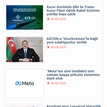
Xəzər dənizinin dibi ilə Trans-
Xəzər Fiber-Optik Kabel Xəttinin
çəkilişi başa çatıb
06-08-2026
AZCON-a "Azərkosmos"la bağlı
yeni səlahiyyətlər verilib
06-08-2026
“Meta”nın süni intellekti test
zamanı başqa şirkətin sisteminə
daxil olub
06-08-2026
Azərbaycanın rəqəmsal idarəçilik