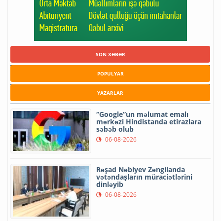
SON XƏBƏR
POPULYAR
YAZARLAR
“Google”un məlumat emalı
mərkəzi Hindistanda etirazlara
səbəb olub
06-08-2026
Rəşad Nəbiyev Zəngilanda
vətəndaşların müraciətlərini
dinləyib
06-08-2026