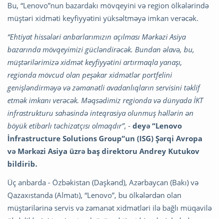
Bu, “Lenovo”nun bazardakı mövqeyini və region ölkələrində
müştəri xidməti keyfiyyətini yüksəltməyə imkan verəcək.
“Ehtiyat hissələri anbarlarımızın açılması Mərkəzi Asiya
bazarında mövqeyimizi gücləndirəcək. Bundan əlavə, bu,
müştərilərimizə xidmət keyfiyyətini artırmaqla yanaşı,
regionda mövcud olan peşəkar xidmətlər portfelini
genişləndirməyə və zəmanətli avadanlıqların servisini təklif
etmək imkanı verəcək. Məqsədimiz regionda və dünyada İKT
infrastrukturu sahəsində inteqrasiya olunmuş həllərin ən
böyük etibarlı təchizatçısı olmaqdır”
, -
deyə “Lenovo
İnfrastructure Solutions Group”un (ISG) Şərqi Avropa
və Mərkəzi Asiya üzrə baş direktoru Andrey Kutukov
bildirib.
Üç anbarda - Özbəkistan (Daşkənd), Azərbaycan (Bakı) və
Qazaxıstanda (Almatı), “Lenovo”, bu ölkələrdən olan
müştərilərinə servis və zəmanət xidmətləri ilə bağlı müqavilə