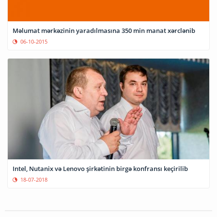
Məlumat mərkəzinin yaradılmasına 350 min manat xərclənib
06-10-2015
Intel, Nutanix və Lenovo şirkətinin birgə konfransı keçirilib
18-07-2018