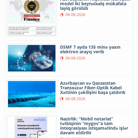
model iki beynəlxalq mükafata
layiq görülüb
06-08-2026
DSMF 7 ayda 135 minə yaxın
elektron arayış verib
06-08-2026
Azərbaycan və Qazaxıstan
Transxəzər Fiber-Optik Kabel
Xəttinin çəkilişini başa çatdırıb
06-08-2026
Nazirlik: “Mobil notariat”
tətbiqinin “mygov”a tam
inteqrasiyası istiqamətində işlər
davam etdirilir