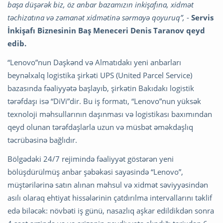
başa düşərək biz, öz anbar bazamızın inkişafına, xidmət
təchizatına və zəmanət xidmətinə sərmayə qoyuruq”,
-
Servis
İnkişafı Biznesinin Baş Meneceri Denis Taranov qeyd
edib.
“Lenovo”nun Daşkənd və Almatıdakı yeni anbarları
beynəlxalq logistika şirkəti UPS (United Parcel Service)
bazasında fəaliyyətə başlayıb, şirkətin Bakıdakı logistik
tərəfdaşı isə “DiVi”dir. Bu iş formatı, “Lenovo”nun yüksək
texnoloji məhsullarının daşınması və logistikası baxımından
qeyd olunan tərəfdaşlarla uzun və müsbət əməkdaşlıq
təcrübəsinə bağlıdır.
Bölgədəki 24/7 rejimində fəaliyyət göstərən yeni
bölüşdürülmüş anbar şəbəkəsi sayəsində “Lenovo”,
müştərilərinə satın alınan məhsul və xidmət səviyyəsindən
asılı olaraq ehtiyat hissələrinin çatdırılma intervallarını təklif
edə biləcək: növbəti iş günü, nasazlıq aşkar edildikdən sonra