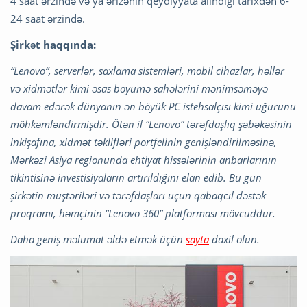
4 saat ərzində və ya ərizənin qeydiyyata alındığı tarixdən 6-
24 saat ərzində.
Şirkət haqqında:
“Lenovo”, serverlər, saxlama sistemləri, mobil cihazlar, həllər
və xidmətlər kimi əsas böyümə sahələrini mənimsəməyə
davam edərək dünyanın ən böyük PC istehsalçısı kimi uğurunu
möhkəmləndirmişdir. Ötən il “Lenovo” tərəfdaşlıq şəbəkəsinin
inkişafına, xidmət təklifləri portfelinin genişləndirilməsinə,
Mərkəzi Asiya regionunda ehtiyat hissələrinin anbarlarının
tikintisinə investisiyaların artırıldığını elan edib. Bu gün
şirkətin müştəriləri və tərəfdaşları üçün qabaqcıl dəstək
proqramı, həmçinin “Lenovo 360” platforması mövcuddur.
Daha geniş məlumat əldə etmək üçün
sayta
daxil olun.