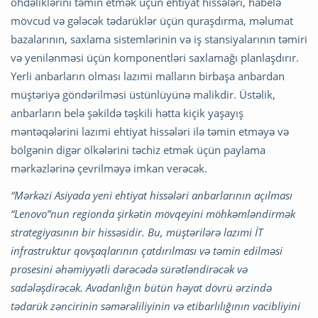
öhdəliklərini təmin etmək üçün ehtiyat hissələri, habelə
mövcud və gələcək tədarüklər üçün quraşdırma, məlumat
bazalarının, saxlama sistemlərinin və iş stansiyalarının təmiri
və yenilənməsi üçün komponentləri saxlamağı planlaşdırır.
Yerli anbarların olması lazımi malların birbaşa anbardan
müştəriyə göndərilməsi üstünlüyünə malikdir. Üstəlik,
anbarların belə şəkildə təşkili hətta kiçik yaşayış
məntəqələrini lazımi ehtiyat hissələri ilə təmin etməyə və
bölgənin digər ölkələrini təchiz etmək üçün paylama
mərkəzlərinə çevrilməyə imkan verəcək.
“Mərkəzi Asiyada yeni ehtiyat hissələri anbarlarının açılması
“Lenovo”nun regionda şirkətin mövqeyini möhkəmləndirmək
strategiyasının bir hissəsidir. Bu, müştərilərə lazımi İT
infrastruktur qovşaqlarının çatdırılması və təmin edilməsi
prosesini əhəmiyyətli dərəcədə sürətləndirəcək və
sadələşdirəcək. Avadanlığın bütün həyat dövrü ərzində
tədarük zəncirinin səmərəliliyinin və etibarlılığının vacibliyini