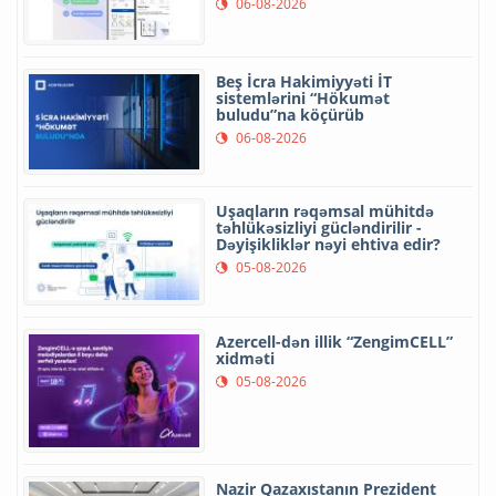
06-08-2026
Beş İcra Hakimiyyəti İT
sistemlərini “Hökumət
buludu”na köçürüb
06-08-2026
Uşaqların rəqəmsal mühitdə
təhlükəsizliyi gücləndirilir -
Dəyişikliklər nəyi ehtiva edir?
05-08-2026
Azercell-dən illik “ZengimCELL”
xidməti
05-08-2026
Nazir Qazaxıstanın Prezident