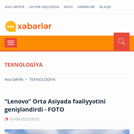
ANA SƏHİFƏ
LAYİHƏ HAQQINDA
ARXİV
XƏBƏRLƏR
ƏLAQƏ
TEXNOLOGİYA
Ana Səhifə
TEXNOLOGİYA
“Lenovo” Orta Asiyada fəaliyyətini
genişləndirdi - FOTO
07-09-2023
09:52