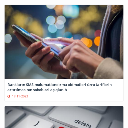
Bankların SMS-məlumatlandırma xidmətləri üzrə tariflərin
artırılmasının səbəbləri açıqlanıb
17-11-2023