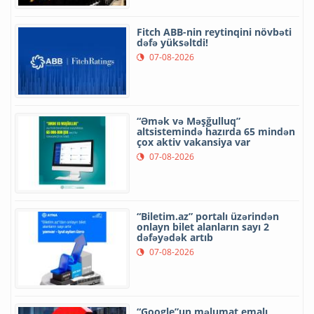
Fitch ABB-nin reytinqini növbəti
dəfə yüksəltdi!
07-08-2026
“Əmək və Məşğulluq”
altsistemində hazırda 65 mindən
çox aktiv vakansiya var
07-08-2026
“Biletim.az” portalı üzərindən
onlayn bilet alanların sayı 2
dəfəyədək artıb
07-08-2026
“Google”un məlumat emalı