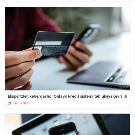
Ekspertdən xəbərdarlıq: Onlayn kredit sistemi təhlükəyə çevrilib
07-05-2025