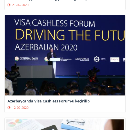
21-02-2020
Azərbaycanda Visa Cashless Forum-u keçirilib
12-02-2020