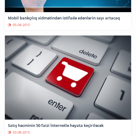
Mobil bankçılıq xidmətindən istifadə edənlərin sayı artacaq
05-08-2015
Satış həcminin 50 faizi İnternetlə həyata keçiriləcək
03-08-2015