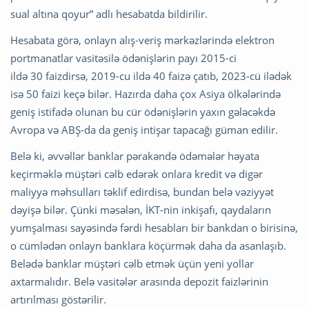
sual altına qoyur” adlı hesabatda bildirilir.
Hesabata görə, onlayn alış-veriş mərkəzlərində elektron
portmanatlar vasitəsilə ödənişlərin payı 2015-ci
ildə 30 faizdirsə, 2019-cu ildə 40 faizə çatıb, 2023-cü ilədək
isə 50 faizi keçə bilər. Hazırda daha çox Asiya ölkələrində
geniş istifadə olunan bu cür ödənişlərin yaxın gələcəkdə
Avropa və ABŞ-da da geniş intişar tapacağı güman edilir.
Belə ki, əvvəllər banklar pərakəndə ödəmələr həyata
keçirməklə müştəri cəlb edərək onlara kredit və digər
maliyyə məhsulları təklif edirdisə, bundan belə vəziyyət
dəyişə bilər. Çünki məsələn, İKT-nin inkişafı, qaydaların
yumşalması sayəsində fərdi hesabları bir bankdan o birisinə,
o cümlədən onlayn banklara köçürmək daha da asanlaşıb.
Belədə banklar müştəri cəlb etmək üçün yeni yollar
axtarmalıdır. Belə vasitələr arasında depozit faizlərinin
artırılması göstərilir.