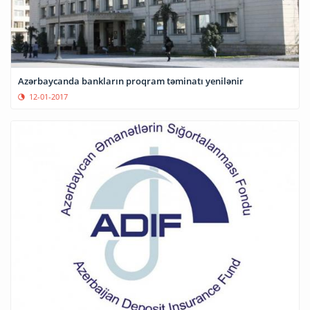
Azərbaycanda bankların proqram təminatı yenilənir
12-01-2017