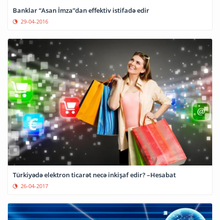
Banklar “Asan İmza”dan effektiv istifadə edir
29-04-2016
Türkiyədə elektron ticarət necə inkişaf edir? –Hesabat
26-04-2017