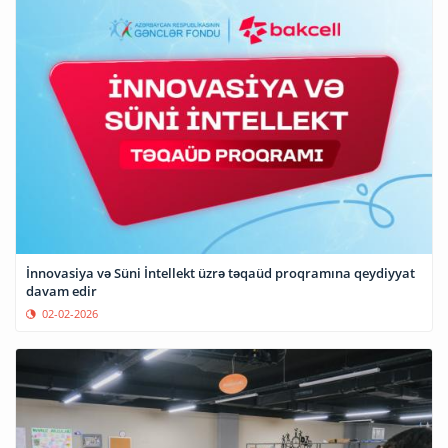
⁠İnnovasiya və Süni İntellekt üzrə təqaüd proqramına qeydiyyat
davam edir
02-02-2026