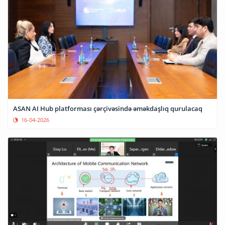
ASAN AI Hub platforması çərçivəsində əməkdaşlıq qurulacaq
16-04-2026