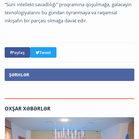
“Süni intellekt savadlılığı” proqramına qoşulmağa, gələcəyin
texnologiyalarını bu gündən öyrənməyə və rəqəmsal
inkişafın bir parçası olmağa dəvət edir.
Paylaş
Tweet
ŞƏRHLƏR
OXŞAR XƏBƏRLƏR