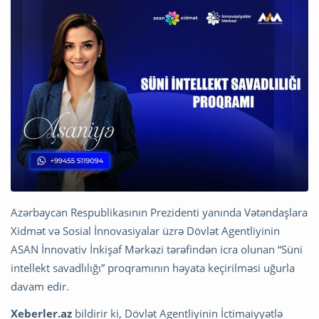
Azərbaycan Respublikasının Prezidenti yanında Vətəndaşlara
Xidmət və Sosial İnnovasiyalar üzrə Dövlət Agentliyinin
ASAN İnnovativ İnkişaf Mərkəzi tərəfindən icra olunan “Süni
intellekt savadlılığı” proqramının həyata keçirilməsi uğurla
davam edir.
Xeberler.az
bildirir ki, Dövlət Agentliyinin İctimaiyyətlə