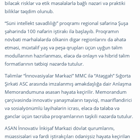
biləcək risklər və etik məsələlərlə bağlı nəzəri və praktiki
biliklər təqdim olunub.
“Süni intellekt savadlılığı” proqramı regional səfərinə Şuşa
şəhərində 100 nəfərin iştirakı ilə başlayıb. Proqramın
növbəti mərhələlərdə ölkənin digər regionlarını da əhatə
etməsi, müxtəlif yaş və peşə qrupları üçün uyğun təlim
modullarının hazırlanması, eləcə də onlayn və hibrid təlim
formatlarının tətbiqi nəzərdə tutulur.
Təlimlər “İnnovasiyalar Mərkəzi” MMC ilə “Atəşgah” Sığorta
Şirkəti ASC arasında imzalanmış əməkdaşlığa dair Anlaşma
Memorandumuna əsasən həyata keçirilir. Memorandum
çərçivəsində innovativ yanaşmaların təşviqi, maarifləndirici
və sosialyönümlü layihələrin icrası, eləcə də tələbə və
gənclər üçün təcrübə proqramlarının təşkili nəzərdə tutulur.
ASAN İnnovativ İnkişaf Mərkəzi dövlət qurumlarını,
müəssisələri və fərdi iştirakçıları ödənişsiz həyata keçirilən