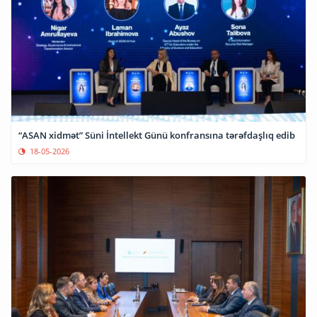
“ASAN xidmət” Süni İntellekt Günü konfransına tərəfdaşlıq edib
18-05-2026