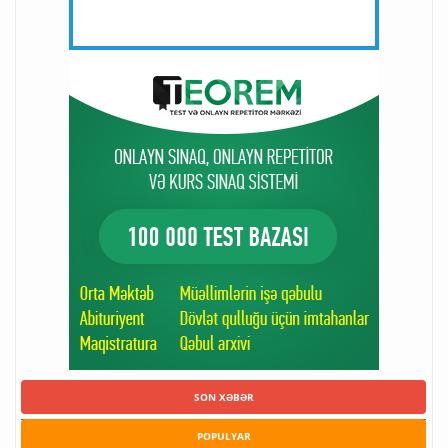
SON XƏBƏR
POPULYAR