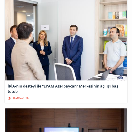
İRİA-nın dəstəyi ilə “EPAM Azərbaycan” Mərkəzinin açılışı baş
tutub
16-06-2026