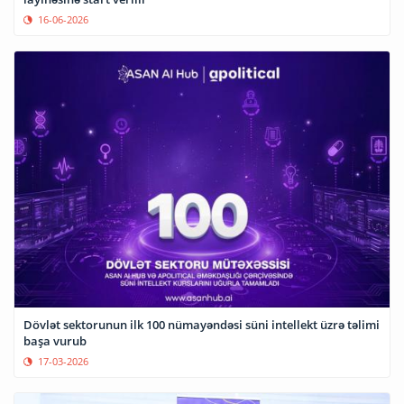
16-06-2026
Dövlət sektorunun ilk 100 nümayəndəsi süni intellekt üzrə təlimi
başa vurub
17-03-2026