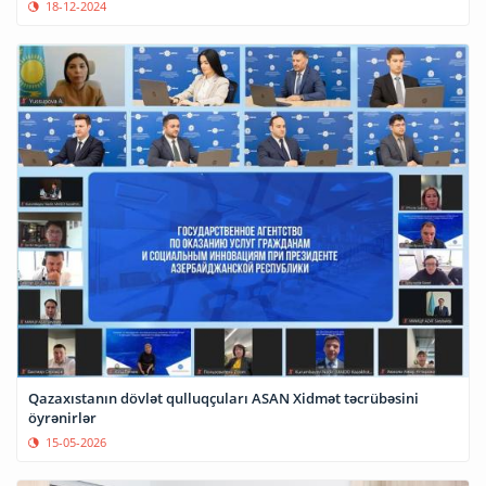
18-12-2024
Qazaxıstanın dövlət qulluqçuları ASAN Xidmət təcrübəsini
öyrənirlər
15-05-2026