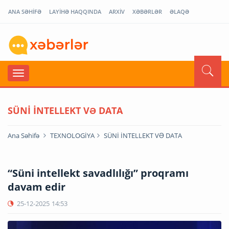
ANA SƏHİFƏ
LAYİHƏ HAQQINDA
ARXİV
XƏBƏRLƏR
ƏLAQƏ
SÜNİ İNTELLEKT VƏ DATA
Ana Səhifə
TEXNOLOGİYA
SÜNİ İNTELLEKT VƏ DATA
“Süni intellekt savadlılığı” proqramı
davam edir
25-12-2025
14:53