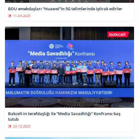
BDU əməkdaşları “Huawei”in 5G təlimlərində iştirak edirlər
11-03-2025
Bakcell-in tərəfdaşlığı ilə “Media Savadlılığı” Konfransı baş
tutub
23-12-2025