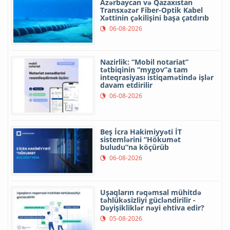
Azərbaycan və Qazaxıstan
Transxəzər Fiber-Optik Kabel
Xəttinin çəkilişini başa çatdırıb
06-08-2026
Nazirlik: “Mobil notariat”
tətbiqinin “mygov”a tam
inteqrasiyası istiqamətində işlər
davam etdirilir
06-08-2026
Beş İcra Hakimiyyəti İT
sistemlərini “Hökumət
buludu”na köçürüb
06-08-2026
Uşaqların rəqəmsal mühitdə
təhlükəsizliyi gücləndirilir -
Dəyişikliklər nəyi ehtiva edir?
05-08-2026