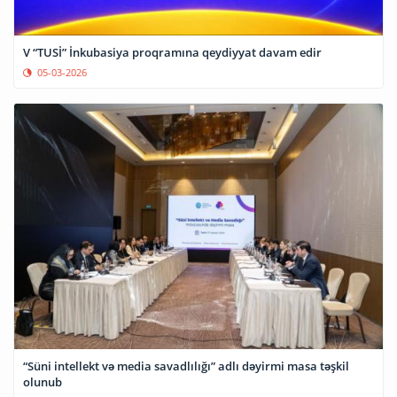
V “TUSİ” İnkubasiya proqramına qeydiyyat davam edir
05-03-2026
“Süni intellekt və media savadlılığı” adlı dəyirmi masa təşkil
olunub