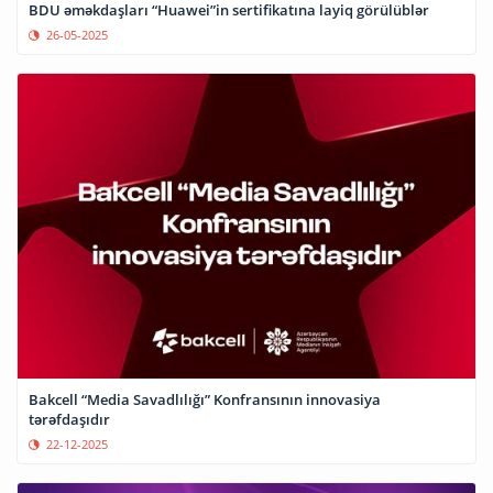
BDU əməkdaşları “Huawei”in sertifikatına layiq görülüblər
26-05-2025
Bakcell “Media Savadlılığı” Konfransının innovasiya
tərəfdaşıdır
22-12-2025