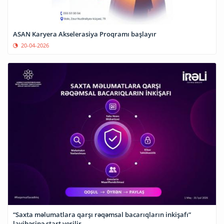
ASAN Karyera Akselerasiya Proqramı başlayır
20-04-2026
“Saxta məlumatlara qarşı rəqəmsal bacarıqların inkişafı”
layihəsinə start verilir