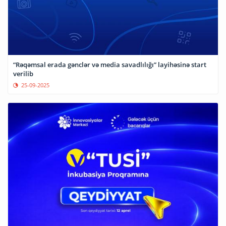
“Rəqəmsal erada gənclər və media savadlılığı” layihəsinə start
verilib
25-09-2025