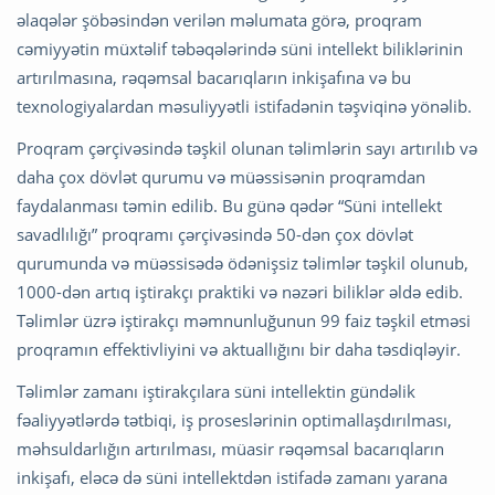
əlaqələr şöbəsindən verilən məlumata görə, proqram
cəmiyyətin müxtəlif təbəqələrində süni intellekt biliklərinin
artırılmasına, rəqəmsal bacarıqların inkişafına və bu
texnologiyalardan məsuliyyətli istifadənin təşviqinə yönəlib.
Proqram çərçivəsində təşkil olunan təlimlərin sayı artırılıb və
daha çox dövlət qurumu və müəssisənin proqramdan
faydalanması təmin edilib. Bu günə qədər “Süni intellekt
savadlılığı” proqramı çərçivəsində 50-dən çox dövlət
qurumunda və müəssisədə ödənişsiz təlimlər təşkil olunub,
1000-dən artıq iştirakçı praktiki və nəzəri biliklər əldə edib.
Təlimlər üzrə iştirakçı məmnunluğunun 99 faiz təşkil etməsi
proqramın effektivliyini və aktuallığını bir daha təsdiqləyir.
Təlimlər zamanı iştirakçılara süni intellektin gündəlik
fəaliyyətlərdə tətbiqi, iş proseslərinin optimallaşdırılması,
məhsuldarlığın artırılması, müasir rəqəmsal bacarıqların
inkişafı, eləcə də süni intellektdən istifadə zamanı yarana