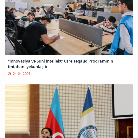
“İnnovasiya və Süni İntellekt” üzrə Təqaüd Proqramının
imtahanı yekunlaşıb
24-04-2026