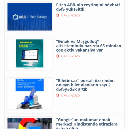
Fitch ABB-nin reytinqini növbəti
dəfə yüksəltdi!
07-08-2026
“Əmək və Məşğulluq”
altsistemində hazırda 65 mindən
çox aktiv vakansiya var
07-08-2026
“Biletim.az” portalı üzərindən
onlayn bilet alanların sayı 2
dəfəyədək artıb
07-08-2026
“Google”un məlumat emalı
mərkəzi Hindistanda etirazlara
səbəb olub