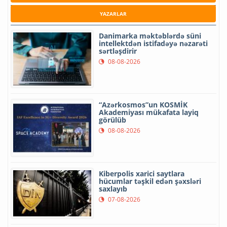
YAZARLAR
Danimarka məktəblərdə süni
intellektdən istifadəyə nəzarəti
sərtləşdirir
08-08-2026
“Azərkosmos”un KOSMİK
Akademiyası mükafata layiq
görülüb
08-08-2026
Kiberpolis xarici saytlara
hücumlar təşkil edən şəxsləri
saxlayıb
07-08-2026