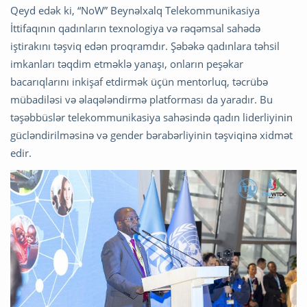
Qeyd edək ki, “NoW” Beynəlxalq Telekommunikasiya
İttifaqının qadınların texnologiya və rəqəmsal sahədə
iştirakını təşviq edən proqramdır. Şəbəkə qadınlara təhsil
imkanları təqdim etməklə yanaşı, onların peşəkar
bacarıqlarını inkişaf etdirmək üçün mentorluq, təcrübə
mübadiləsi və əlaqələndirmə platforması da yaradır. Bu
təşəbbüslər telekommunikasiya sahəsində qadın liderliyinin
gücləndirilməsinə və gender bərabərliyinin təşviqinə xidmət
edir.