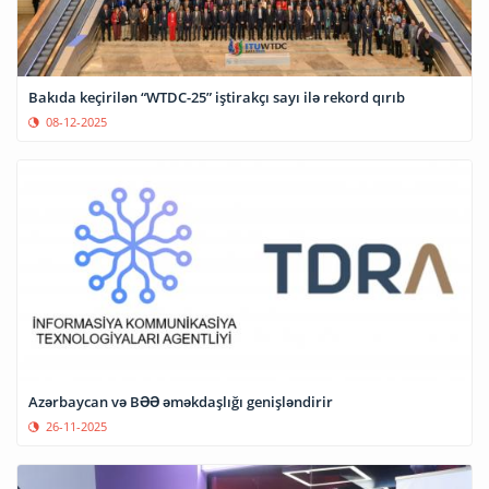
Bakıda keçirilən “WTDC-25” iştirakçı sayı ilə rekord qırıb
08-12-2025
Azərbaycan və BƏƏ əməkdaşlığı genişləndirir
26-11-2025