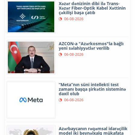
Xəzər dənizinin dibi ilə Trans-
Xəzər Fiber-Optik Kabel Xəttinin
çəkilişi başa çatıb
06-08-2026
AZCON-a "Azərkosmos"la bağlı
yeni səlahiyyətlər verilib
06-08-2026
“Meta”nın süni intellekti test
zamanı başqa şirkətin sisteminə
daxil olub
06-08-2026
Azərbaycanın rəqəmsal idarəçilik
model iki beynəlxalq mükafata