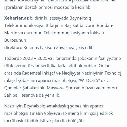
iştirakının dəstəklənməsi məqsədilə keçirilib.
Xeberler.az
bildirir ki, sessiyada Beynəlxalq
Telekommunikasiya İttifaqının Baş katibi Dorin Boqdan-
Martin və qurumun Telekommunikasiyanın İnkişafı
Bürosunun
direktoru Kosmas Lakison Zavazava çıxış edib.
Tədbirdə 2023 – 2025-ci illər ərzində şəbəkənin fəaliyyətinə
töhfə verən üzvlər sertifikatlarla təltif olunublar. Onlar
arasında Rəqəmsal İnkişaf və Nəqliyyat Nazirliyinin Texnoloji
inkişaf şöbəsinin aparıcı məsləhətçisi, “WTDC-25” üzrə
Qadınlar Şəbəkəsinin Məşvərət Şurasının üzvü və mentoru
Sahibə Həsənova da yer alıb.
Nazirliyin Beynəlxalq əməkdaşlıq şöbəsinin aparıcı
məsləhətçisi Tinatin Vəliyeva isə menti kimi çıxış edərək
təcrübəsini tədbir iştirakçıları ilə bölüşüb.