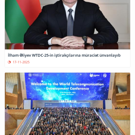
İlham Əliyev WTDC-25-in iştirakçılarına müraciət ünvanlayıb
17-11-2025