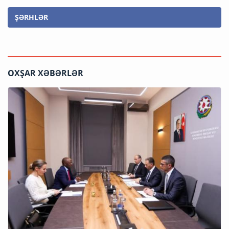
ŞƏRHLƏR
OXŞAR XƏBƏRLƏR