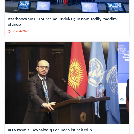
Azərbaycanın BTİ Şurasına üzvlük üçün namizədliyi təqdim
olunub
29-04-2026
İKTA rəsmisi Beynəlxalq Forumda iştirak edib