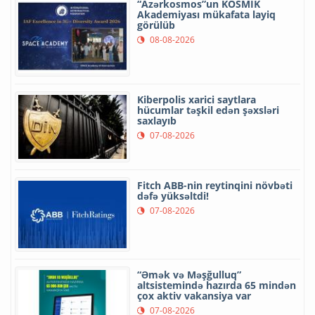
“Azərkosmos”un KOSMİK
Akademiyası mükafata layiq
görülüb
08-08-2026
Kiberpolis xarici saytlara
hücumlar təşkil edən şəxsləri
saxlayıb
07-08-2026
Fitch ABB-nin reytinqini növbəti
dəfə yüksəltdi!
07-08-2026
“Əmək və Məşğulluq”
altsistemində hazırda 65 mindən
çox aktiv vakansiya var
07-08-2026