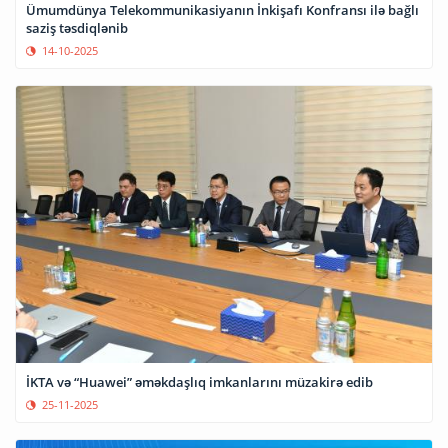
Ümumdünya Telekommunikasiyanın İnkişafı Konfransı ilə bağlı
saziş təsdiqlənib
14-10-2025
İKTA və “Huawei” əməkdaşlıq imkanlarını müzakirə edib
25-11-2025