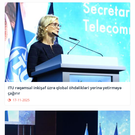
ITU rəqəmsal inkişaf üzrə qlobal öhdəlikləri yerinə yetirməyə
çağırır
17-11-2025