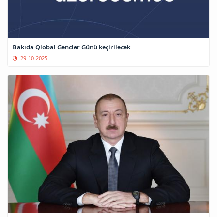
Bakıda Qlobal Gənclər Günü keçiriləcək
29-10-2025