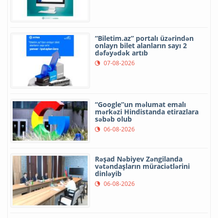
“Biletim.az” portalı üzərindən
onlayn bilet alanların sayı 2
dəfəyədək artıb
07-08-2026
“Google”un məlumat emalı
mərkəzi Hindistanda etirazlara
səbəb olub
06-08-2026
Rəşad Nəbiyev Zəngilanda
vətəndaşların müraciətlərini
dinləyib
06-08-2026