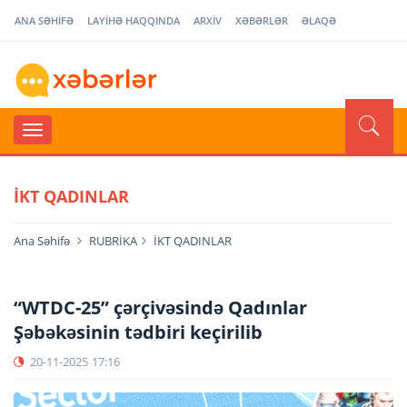
ANA SƏHİFƏ
LAYİHƏ HAQQINDA
ARXİV
XƏBƏRLƏR
ƏLAQƏ
İKT QADINLAR
Ana Səhifə
RUBRİKA
İKT QADINLAR
“WTDC-25” çərçivəsində Qadınlar
Şəbəkəsinin tədbiri keçirilib
20-11-2025
17:16