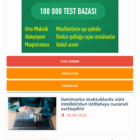
SON XƏBƏR
POPULYAR
YAZARLAR
Danimarka məktəblərdə süni
intellektdən istifadəyə nəzarəti
sərtləşdirir
08-08-2026