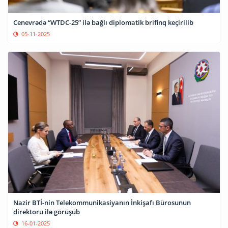
Cenevrədə “WTDC-25” ilə bağlı diplomatik brifinq keçirilib
05-11-2025
Nazir BTİ-nin Telekommunikasiyanın İnkişafı Bürosunun
direktoru ilə görüşüb
16-01-2025