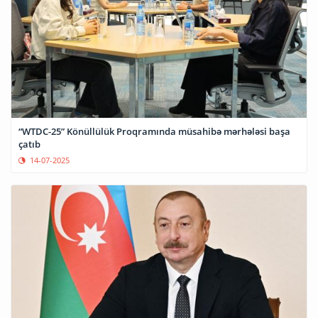
“WTDC-25” Könüllülük Proqramında müsahibə mərhələsi başa
çatıb
14-07-2025