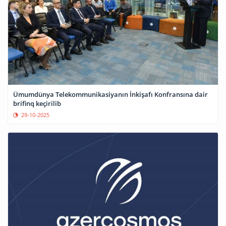
Ümumdünya Telekommunikasiyanın İnkişafı Konfransına dair
brifinq keçirilib
29-10-2025