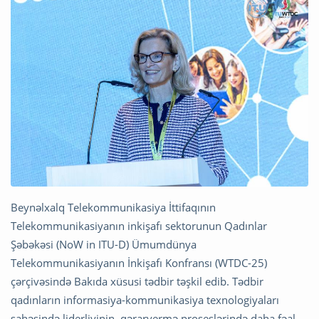
Beynəlxalq Telekommunikasiya İttifaqının
Telekommunikasiyanın inkişafı sektorunun Qadınlar
Şəbəkəsi (NoW in ITU-D) Ümumdünya
Telekommunikasiyanın İnkişafı Konfransı (WTDC-25)
çərçivəsində Bakıda xüsusi tədbir təşkil edib. Tədbir
qadınların informasiya-kommunikasiya texnologiyaları
sahəsində liderliyinin, qərarvermə proseslərində daha fəal