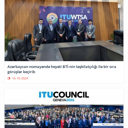
Azərbaycan nümayəndə heyəti BTİ-nin təşkilatçılığı ilə bir sıra
görüşlər keçirib
16-10-2024