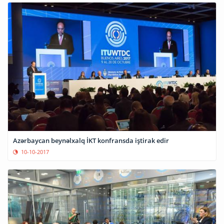
Azərbaycan beynəlxalq İKT konfransda iştirak edir
10-10-2017