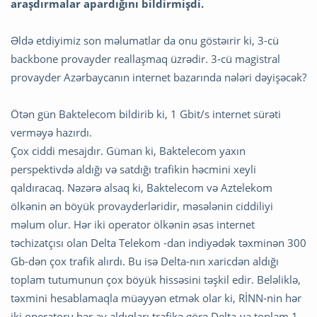
araşdırmalar apardığını bildirmişdi.
Əldə etdiyimiz son məlumatlar da onu göstəırir ki, 3-cü
backbone provayder reallaşmaq üzrədir. 3-cü magistral
provayder Azərbaycanın internet bazarında nələri dəyişəcək?
Ötən gün Baktelecom bildirib ki, 1 Gbit/s internet sürəti
verməyə hazırdı.
Çox ciddi mesajdır. Güman ki, Baktelecom yaxın
perspektivdə aldığı və satdığı trafikin həcmini xeyli
qaldıracaq. Nəzərə alsaq ki, Baktelecom və Aztelekom
ölkənin ən böyük provayderləridir, məsələnin ciddiliyi
məlum olur. Hər iki operator ölkənin əsas internet
təchizatçısı olan Delta Telekom -dan indiyədək təxminən 300
Gb-dən çox trafik alırdı. Bu isə Delta-nın xaricdən aldığı
toplam tutumunun çox böyük hissəsini təşkil edir. Beləliklə,
təxmini hesablamaqla müəyyən etmək olar ki, RİNN-nin hər
iki operatoru hər ay aldıqları trafikə görə Delta-ya toplam 1-