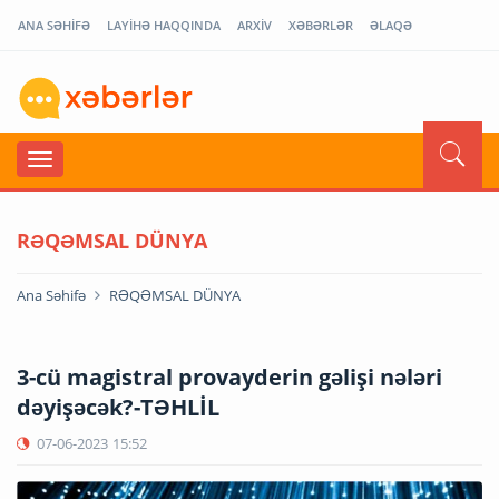
ANA SƏHİFƏ
LAYİHƏ HAQQINDA
ARXİV
XƏBƏRLƏR
ƏLAQƏ
RƏQƏMSAL DÜNYA
Ana Səhifə
RƏQƏMSAL DÜNYA
3-cü magistral provayderin gəlişi nələri
dəyişəcək?-TƏHLİL
07-06-2023
15:52