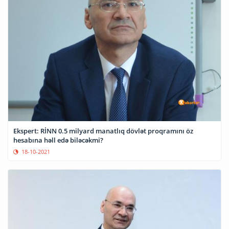
Ekspert: RİNN 0.5 milyard manatlıq dövlət proqramını öz
hesabına həll edə biləcəkmi?
18-10-2021