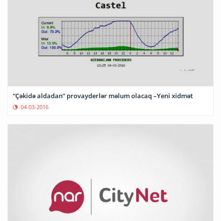
“Çəkidə aldadan” provayderlər məlum olacaq –Yeni xidmət
04-03-2016