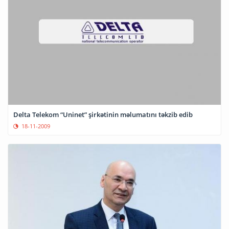
Delta Telekom “Uninet” şirkətinin məlumatını təkzib edib
18-11-2009