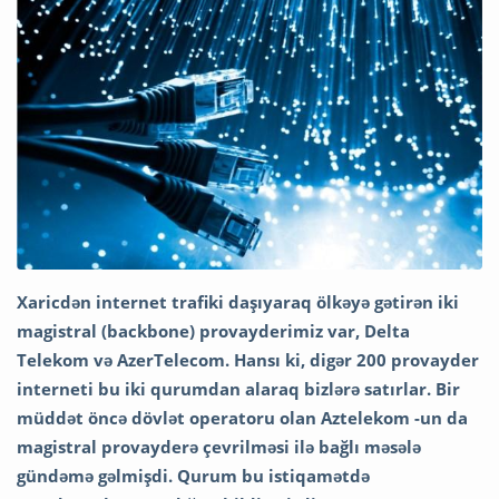
Xaricdən internet trafiki daşıyaraq ölkəyə gətirən iki
magistral (backbone) provayderimiz var, Delta
Telekom və AzerTelecom. Hansı ki, digər 200 provayder
interneti bu iki qurumdan alaraq bizlərə satırlar. Bir
müddət öncə dövlət operatoru olan Aztelekom -un da
magistral provayderə çevrilməsi ilə bağlı məsələ
gündəmə gəlmişdi. Qurum bu istiqamətdə