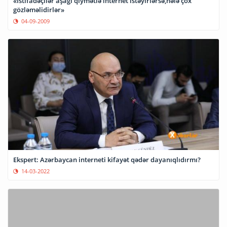
«İstifadəçilər aşağı qiymətlə internet istəyirlərsə,hələ çox
gözləməlidirlər»
04-09-2009
Ekspert: Azərbaycan interneti kifayət qədər dayanıqlıdırmı?
14-03-2022