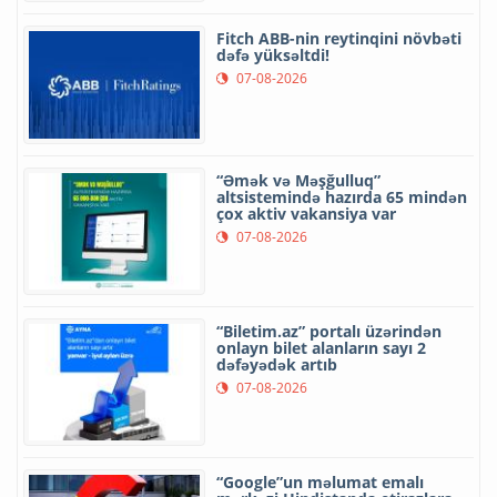
Fitch ABB-nin reytinqini növbəti
dəfə yüksəltdi!
07-08-2026
“Əmək və Məşğulluq”
altsistemində hazırda 65 mindən
çox aktiv vakansiya var
07-08-2026
“Biletim.az” portalı üzərindən
onlayn bilet alanların sayı 2
dəfəyədək artıb
07-08-2026
“Google”un məlumat emalı