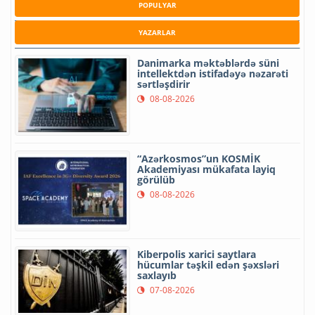
POPULYAR
YAZARLAR
Danimarka məktəblərdə süni
intellektdən istifadəyə nəzarəti
sərtləşdirir
08-08-2026
“Azərkosmos”un KOSMİK
Akademiyası mükafata layiq
görülüb
08-08-2026
Kiberpolis xarici saytlara
hücumlar təşkil edən şəxsləri
saxlayıb
07-08-2026