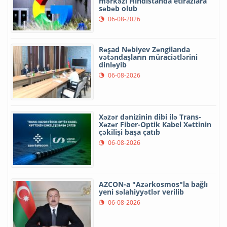
mərkəzi Hindistanda etirazlara
səbəb olub
06-08-2026
Rəşad Nəbiyev Zəngilanda
vətəndaşların müraciətlərini
dinləyib
06-08-2026
Xəzər dənizinin dibi ilə Trans-
Xəzər Fiber-Optik Kabel Xəttinin
çəkilişi başa çatıb
06-08-2026
AZCON-a "Azərkosmos"la bağlı
yeni səlahiyyətlər verilib
06-08-2026