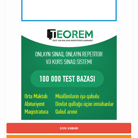
SON XƏBƏR