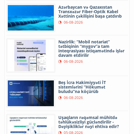
Azərbaycan və Qazaxıstan
Transxəzər Fiber-Optik Kabel
Xəttinin çəkilişini başa çatdırıb
06-08-2026
Nazirlik: “Mobil notariat”
tətbiqinin “mygov”a tam
inteqrasiyası istiqamətində işlər
davam etdirilir
06-08-2026
Beş İcra Hakimiyyəti İT
sistemlərini “Hökumət
buludu”na köçürüb
06-08-2026
Uşaqların rəqəmsal mühitdə
təhlükəsizliyi gücləndirilir -
Dəyişikliklər nəyi ehtiva edir?
05-08-2026