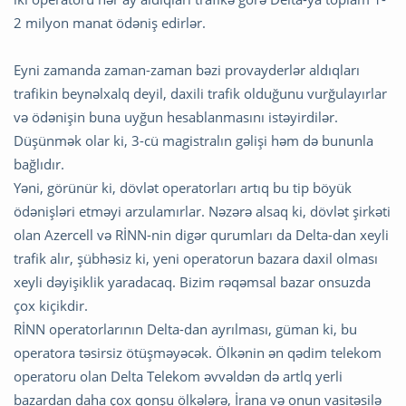
2 milyon manat ödəniş edirlər.
Eyni zamanda zaman-zaman bəzi provayderlər aldıqları
trafikin beynəlxalq deyil, daxili trafik olduğunu vurğulayırlar
və ödənişin buna uyğun hesablanmasını istəyirdilər.
Düşünmək olar ki, 3-cü magistralın gəlişi həm də bununla
bağlıdır.
Yəni, görünür ki, dövlət operatorları artıq bu tip böyük
ödənişləri etməyi arzulamırlar. Nəzərə alsaq ki, dövlət şirkəti
olan Azercell və RİNN-nin digər qurumları da Delta-dan xeyli
trafik alır, şübhəsiz ki, yeni operatorun bazara daxil olması
xeyli dəyişiklik yaradacaq. Bizim rəqəmsal bazar onsuzda
çox kiçikdir.
RİNN operatorlarının Delta-dan ayrılması, güman ki, bu
operatora təsirsiz ötüşməyəcək. Ölkənin ən qədim telekom
operatoru olan Delta Telekom əvvəldən də artlq yerli
bazardan daha çox qonşu ölkələrə, İrana və onun vasitəsilə