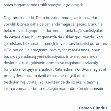
Asiya istiqamətində trafik satdığını açıqlamışdı.
Düşünmək olar ki, Delta bu istiqamətdə, xarici bazarlara
yönəlik biznesi daha da canlandırmağa çalışacaq. Bununla
belə, mövcud geopolitik durumda, İranla bağlı sanksiyaları
da nəzərə alsaq bu istiqamətdə də risklər qaçılmazdır. Yeri
gəlmişkən, hökumətin, həmçinin yeni tənzimləyici qurumun,
İKTA-nın da 3-cü magistral provayder məsələsində, onun
bazarda yaradacaq yeni situasiyada, internet bazarında
dövlətin xüsusi çəkisinin artması və rəqabətin azalacağı
fonunda mövqeyi maraqlıdır. Xatırladıram ki, 3-cü magistral
provayderin bazara daxil olması bir neçə il öncə
təsdiqlənmiş Strateji Yol Xəritəsində də öz əksini tapmış ,
lakin o zamanlar bunu reallaşdırmaq mümkün olmamışdır.
Osman Gündüz