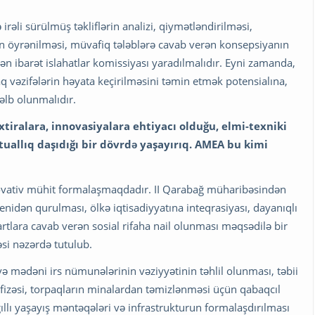
əli sürülmüş təkliflərin analizi, qiymətləndirilməsi,
in öyrənilməsi, müvafiq tələblərə cavab verən konsepsiyanın
n ibarət islahatlar komissiyası yaradılmalıdır. Eyni zamanda,
aq vəzifələrin həyata keçirilməsini təmin etmək potensialına,
cəlb olunmalıdır.
xtiralara, innovasiyalara ehtiyacı olduğu, elmi-texniki
tuallıq daşıdığı bir dövrdə yaşayırıq. AMEA bu kimi
novativ mühit formalaşmaqdadır. II Qarabağ müharibəsindən
enidən qurulması, ölkə iqtisadiyyatına inteqrasiyası, dayanıqlı
artlara cavab verən sosial rifaha nail olunması məqsədilə bir
əsi nəzərdə tutulub.
ə mədəni irs nümunələrinin vəziyyətinin təhlil olunması, təbii
afizəsi, torpaqların minalardan təmizlənməsi üçün qabaqcıl
 ağıllı yaşayış məntəqələri və infrastrukturun formalaşdırılması