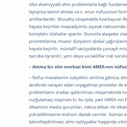
ölkə əhəmiyyətli elmi problemlərlə bağlı fundamen
layiqincə təmsil etməsi və s. onun nüfuzunun for
amillərdəndir. Müvafiq istiqamətdə Azərbaycan Res
həyata keçirilən məqsədyönlü siyasət nəticəsində d
kompleks islahatlar aparılır. Bununla əlaqədar ola
prioritetlərinə, müasir dünyanın qlobal çağırışlar
həyata keçirilir, müxtəlif səviyyələrdə çoxsaylı müz
təcrübə öyrənilir, yeni ideya və təkliflər irəli sürülü
– Amma bir elm mərkəzi kimi AMEA-nın nüfuzun
– Nüfuz məsələsinin subyektiv amilinə gəlincə, et
ətrafında cərəyan edən xoşagəlməz proseslər də 
problemlərin aradan qaldırılması istiqamətində məq
vurğulamaq istəyirəm ki, bu işdə, yəni AMEA-nın fə
ölkəmizin media qurumları, nəticə etibarı ilə ölk
yüksəldilməsinə mühüm dəstək verirlər. Güman edi
təkmilləşdirilməsi, elmi nailiyyətlər haqqında ict