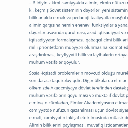
– Bildiyiniz kimi cəmiyyətdə alimin, elmin nüfuzu
ki, keçmiş Sovet sisteminin dəyərləri yeni sistemi
biliklər əldə etmək və pedaqoji fəaliyyətlə məşğul
alimin qarşısına həmin ənənəvi funksiyalarla yanaş
dəyərlər əsasında qurulması, azad iqtisadiyyat və
iqtisadiyyatın formalaşması, qabaqcıl elmi biliklər
milli prioritetlərin müəyyən olunmasına xidmət ed
araşdırılması, keyfiyyətli bilik və layihələrin orta
mühüm vəzifələr qoyulur.
Sosial-iqtisadi problemlərin mövcud olduğu mürə
son dərəcə təqdirəlayiqdir. Digər ölkələrdə elmlər 
ölkəmizdə Akademiyaya dövlət tərəfindən dəstək gö
mühüm vəzifələrin qoyulması və müxtəlif dövlət 
elminə, o cümlədən, Elmlər Akademiyasına etimad g
cəmiyyətdə nüfuzun qazanılması üçün dövlət siyas
etməli, cəmiyyətin inkişaf etdirilməsində müasir d
Alimin biliklərini paylaşması, müvafiq istiqamətlə