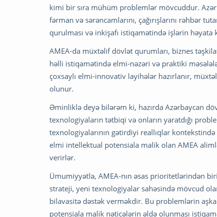
kimi bir sıra mühüm problemlər mövcuddur. Azərb
fərman və sərəncamlarını, çağırışlarını rəhbər tut
qurulması və inkişafı istiqamətində işlərin həyata
AMEA-da müxtəlif dövlət qurumları, biznes təşkilat
həlli istiqamətində elmi-nəzəri və praktiki məsələl
çoxsaylı elmi-innovativ layihələr hazırlanır, müxtə
olunur.
Əminliklə deyə bilərəm ki, hazırda Azərbaycan dövl
texnologiyaların tətbiqi və onların yaratdığı proble
texnologiyalarının gətirdiyi reallıqlar kontekstind
elmi intellektual potensiala malik olan AMEA alimlə
verirlər.
Ümumiyyətlə, AMEA-nın əsas prioritetlərindən biri 
strateji, yeni texnologiyalar sahəsində mövcud olan
bilavasitə dəstək verməkdir. Bu problemlərin aşk
potensiala malik nəticələrin əldə olunması istiqa