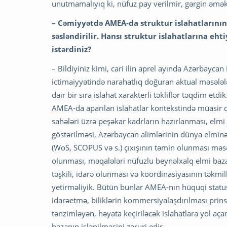
unutmamalıyıq ki, nüfuz pay verilmir, gərgin əmək 
– Cəmiyyətdə AMEA-da struktur islahatlarının 
səsləndirilir. Hansı struktur islahatlarına eh
istərdiniz?
– Bildiyiniz kimi, cari ilin aprel ayında Azərbayc
ictimaiyyətində narahatlıq doğuran aktual məsələlə
dair bir sıra islahat xarakterli təkliflər təqdim etd
AMEA-da aparılan islahatlar kontekstində müasir dö
sahələri üzrə peşəkar kadrların hazırlanması, elmi 
göstərilməsi, Azərbaycan alimlərinin dünya elminə
(WoS, SCOPUS və s.) çıxışının təmin olunması məsə
olunması, məqalələri nüfuzlu beynəlxalq elmi bazal
təşkili, idarə olunması və koordinasiyasının təkmi
yetirməliyik. Bütün bunlar AMEA-nın hüquqi status
idarəetmə, biliklərin kommersiyalaşdırılması prins
tənzimləyən, həyata keçiriləcək islahatlara yol a
bazanın işlənilməsini zəruri edir.