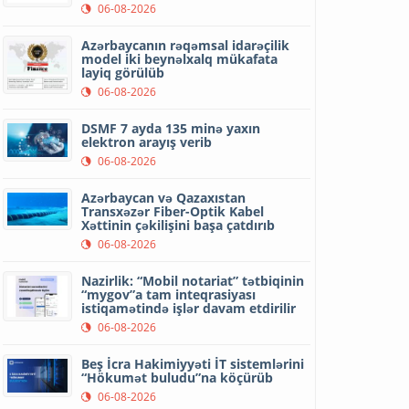
06-08-2026
Azərbaycanın rəqəmsal idarəçilik
model iki beynəlxalq mükafata
layiq görülüb
06-08-2026
DSMF 7 ayda 135 minə yaxın
elektron arayış verib
06-08-2026
Azərbaycan və Qazaxıstan
Transxəzər Fiber-Optik Kabel
Xəttinin çəkilişini başa çatdırıb
06-08-2026
Nazirlik: “Mobil notariat” tətbiqinin
“mygov”a tam inteqrasiyası
istiqamətində işlər davam etdirilir
06-08-2026
Beş İcra Hakimiyyəti İT sistemlərini
“Hökumət buludu”na köçürüb
06-08-2026