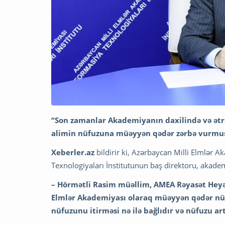
“Son zamanlar Akademiyanın daxilində və ətr
alimin nüfuzuna müəyyən qədər zərbə vurmuş
Xeberler.az
bildirir ki, Azərbaycan Milli Elmlər 
Texnologiyaları İnstitutunun baş direktoru, akade
– Hörmətli Rasim müəllim, AMEA Rəyasət Heyəti
Elmlər Akademiyası olaraq müəyyən qədər nü
nüfuzunu itirməsi nə ilə bağlıdır və nüfuzu ar