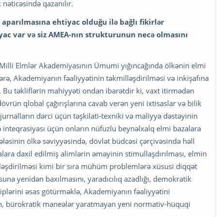
nəticəsində qazanılır.
aparılmasına ehtiyac olduğu ilə bağlı fikirlər
tiyac var və siz AMEA-nın strukturunun necə olmasını
an Milli Elmlər Akademiyasının Ümumi yığıncağında ölkənin elmi
rə, Akademiyanın fəaliyyətinin təkmilləşdirilməsi və inkişafına
ik. Bu təkliflərin mahiyyəti ondan ibarətdir ki, vaxt itirmədən
vrün qlobal çağırışlarına cavab verən yeni ixtisaslar və bilik
jurnalların dərci üçün təşkilati-texniki və maliyyə dəstəyinin
 inteqrasiyası üçün onların nüfuzlu beynəlxalq elmi bazalara
ləsinin ölkə səviyyəsində, dövlət büdcəsi çərçivəsində həll
ara daxil edilmiş alimlərin əməyinin stimullaşdırılması, elmin
lləşdirilməsi kimi bir sıra mühüm problemlərə xüsusi diqqət
una yenidən baxılmasını, yaradıcılıq azadlığı, demokratik
iplərini əsas götürməklə, Akademiyanın fəaliyyətini
çan, bürokratik maneələr yaratmayan yeni normativ-hüquqi