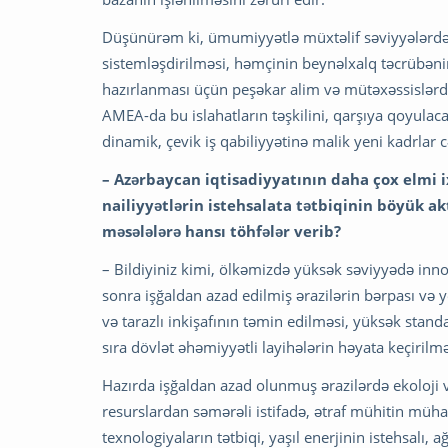
Düşünürəm ki, ümumiyyətlə müxtəlif səviyyələrdə ir
sistemləşdirilməsi, həmçinin beynəlxalq təcrübən
hazırlanması üçün peşəkar alim və mütəxəssislərdə
AMEA-da bu islahatların təşkilini, qarşıya qoyulac
dinamik, çevik iş qabiliyyətinə malik yeni kadrlar 
– Azərbaycan iqtisadiyyatının daha çox elmi i
nailiyyətlərin istehsalata tətbiqinin böyük ak
məsələlərə hansı töhfələr verib?
– Bildiyiniz kimi, ölkəmizdə yüksək səviyyədə in
sonra işğaldan azad edilmiş ərazilərin bərpası və y
və tarazlı inkişafının təmin edilməsi, yüksək stand
sıra dövlət əhəmiyyətli layihələrin həyata keçirilm
Hazırda işğaldan azad olunmuş ərazilərdə ekoloji v
resurslardan səmərəli istifadə, ətraf mühitin müh
texnologiyaların tətbiqi, yaşıl enerjinin istehsalı,