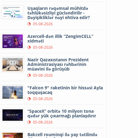
Uşaqların rəqəmsal mühitdə
təhlükəsizliyi gücləndirilir -
Dəyişikliklər nəyi ehtiva edir?
05-08-2026
Azercell-dən illik “ZengimCELL”
xidməti
05-08-2026
Nazir Qazaxıstanın Prezident
Administrasiyası rəhbərinin
müavini ilə görüşüb
05-08-2026
"Falcon 9" raketinin bir hissəsi Ayla
toqquşacaq
05-08-2026
“SpaceX” orbitə 10 milyon tona
qədər yük çıxarmağı planlaşdırır
05-08-2026
Bakcell rouminqi ilə yay tətilində