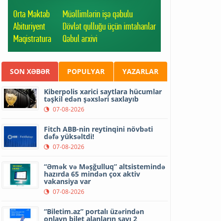
SON XƏBƏR
POPULYAR
YAZARLAR
Kiberpolis xarici saytlara hücumlar
təşkil edən şəxsləri saxlayıb
07-08-2026
Fitch ABB-nin reytinqini növbəti
dəfə yüksəltdi!
07-08-2026
“Əmək və Məşğulluq” altsistemində
hazırda 65 mindən çox aktiv
vakansiya var
07-08-2026
“Biletim.az” portalı üzərindən
onlayn bilet alanların sayı 2