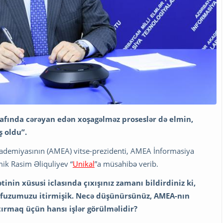
afında cərəyan edən xoşagəlməz proseslər də elmin,
 oldu”.
Akademiyasının (AMEA) vitse-prezidenti, AMEA İnformasiya
mik Rasim Əliquliyev “
Unikal
”a müsahibə verib.
nin xüsusi iclasında çıxışınız zamanı bildirdiniz ki,
fuzumuzu itirmişik. Necə düşünürsünüz, AMEA-nın
tırmaq üçün hansı işlər görülməlidir?