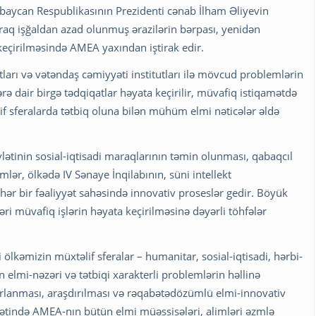
aycan Respublikasının Prezidenti cənab İlham Əliyevin
araq işğaldan azad olunmuş ərazilərin bərpası, yenidən
 keçirilməsində AMEA yaxından iştirak edir.
ları və vətəndaş cəmiyyəti institutları ilə mövcud problemlərin
ərə dair birgə tədqiqatlar həyata keçirilir, müvafiq istiqamətdə
lif sferalarda tətbiq oluna bilən mühüm elmi nəticələr əldə
ətinin sosial-iqtisadi maraqlarının təmin olunması, qabaqcıl
mlər, ölkədə IV Sənaye İnqilabının, süni intellekt
ə hər bir fəaliyyət sahəsində innovativ proseslər gedir. Böyük
ri müvafiq işlərin həyata keçirilməsinə dəyərli töhfələr
ölkəmizin müxtəlif sferalar – humanitar, sosial-iqtisadi, hərbi-
 elmi-nəzəri və tətbiqi xarakterli problemlərin həllinə
arlanması, araşdırılması və rəqabətədözümlü elmi-innovativ
mətində AMEA-nın bütün elmi müəssisələri, alimləri əzmlə