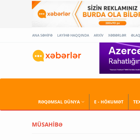
ANA SƏHİFƏ
LAYİHƏ HAQQINDA
ARXİV
XƏBƏRLƏR
ƏLA
RƏQƏMSAL DÜNYA
E - HÖKUMƏT
TE
MÜSAHİBƏ