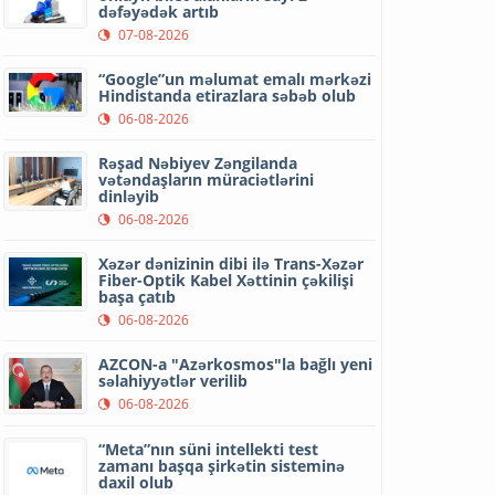
dəfəyədək artıb
07-08-2026
“Google”un məlumat emalı mərkəzi
Hindistanda etirazlara səbəb olub
06-08-2026
Rəşad Nəbiyev Zəngilanda
vətəndaşların müraciətlərini
dinləyib
06-08-2026
Xəzər dənizinin dibi ilə Trans-Xəzər
Fiber-Optik Kabel Xəttinin çəkilişi
başa çatıb
06-08-2026
AZCON-a "Azərkosmos"la bağlı yeni
səlahiyyətlər verilib
06-08-2026
“Meta”nın süni intellekti test
zamanı başqa şirkətin sisteminə
daxil olub