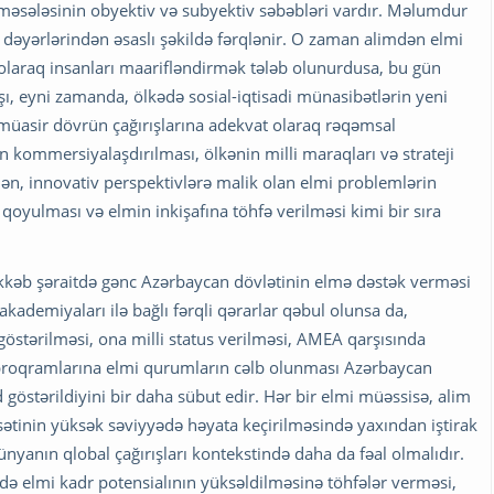
 məsələsinin obyektiv və subyektiv səbəbləri vardır. Məlumdur
n dəyərlərindən əsaslı şəkildə fərqlənir. O zaman alimdən elmi
 olaraq insanları maarifləndirmək tələb olunurdusa, bu gün
ı, eyni zamanda, ölkədə sosial-iqtisadi münasibətlərin yeni
 müasir dövrün çağırışlarına adekvat olaraq rəqəmsal
in kommersiyalaşdırılması, ölkənin milli maraqları və strateji
ən, innovativ perspektivlərə malik olan elmi problemlərin
ya qoyulması və elmin inkişafına töhfə verilməsi kimi bir sıra
kkəb şəraitdə gənc Azərbaycan dövlətinin elmə dəstək verməsi
akademiyaları ilə bağlı fərqli qərarlar qəbul olunsa da,
stərilməsi, ona milli status verilməsi, AMEA qarşısında
proqramlarına elmi qurumların cəlb olunması Azərbaycan
östərildiyini bir daha sübut edir. Hər bir elmi müəssisə, alim
ətinin yüksək səviyyədə həyata keçirilməsində yaxından iştirak
ünyanın qlobal çağırışları kontekstində daha da fəal olmalıdır.
rdə elmi kadr potensialının yüksəldilməsinə töhfələr verməsi,