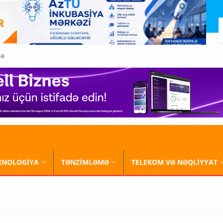
QƏ
XNOLOGİYA
TƏNZİMLƏMƏ
TELEKOM VƏ NƏQLİYYAT