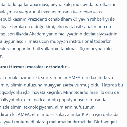
tal tədqiqatlar aparması, beynəlxalq müstəvidə öz ölkəsini
malaşması və qorunub saxlanılmasına təsir edən əsas
publikasının Prezidenti cənab İlham Əliyevin rəhbərliyi ilə
igər sferalarda olduğu kimi, elm və təhsil sahələrində də
raq, son illərdə Akademiyanın fəaliyyətinin dövlət siyasətinin
ına uyğunlaşdırılması üçün müəyyən institusional tədbirlər
akirələr aparılır, həll yollarının tapılması üçün beynəlxalq
r.
u itirməsi məsələsi ortadadır...
iraf etmək lazımdır ki, son zamanlar AMEA-nın daxilində və
elmin, alimin nüfuzuna müəyyən zərbə vurmuş oldu. Hazırda bu
sədyönlü işlər həyata keçirilir. Minnətdarlıq hissi ilə onu da
aliyyətinin, elmi nəticələrinin populyarlaşdırılmasında
əmizdə elmin, texnologiyanın, alimlərin nüfuzunun
rəm ki, AMEA, elmi müəssisələr, alimlər KİV ilə işin daha da
imaiyyəti mütəmadi olaraq məlumatlandırmalıdır. Bir həqiqəti