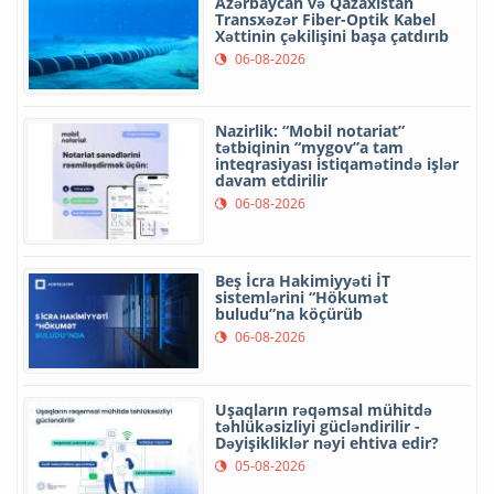
Azərbaycan və Qazaxıstan
Transxəzər Fiber-Optik Kabel
Xəttinin çəkilişini başa çatdırıb
06-08-2026
Nazirlik: “Mobil notariat”
tətbiqinin “mygov”a tam
inteqrasiyası istiqamətində işlər
davam etdirilir
06-08-2026
Beş İcra Hakimiyyəti İT
sistemlərini “Hökumət
buludu”na köçürüb
06-08-2026
Uşaqların rəqəmsal mühitdə
təhlükəsizliyi gücləndirilir -
Dəyişikliklər nəyi ehtiva edir?
05-08-2026