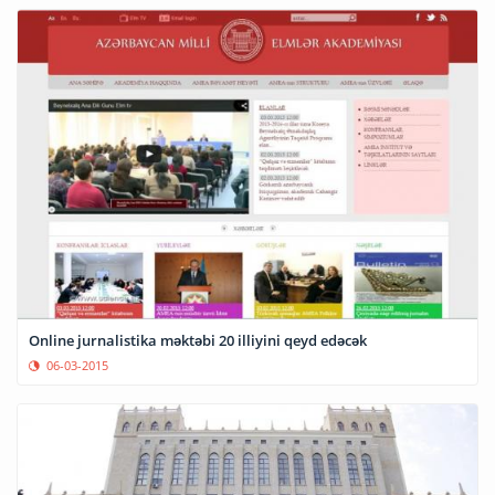
Online jurnalistika məktəbi 20 illiyini qeyd edəcək
06-03-2015