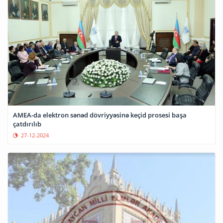
AMEA-da elektron sənəd dövriyyəsinə keçid prosesi başa
çatdırılıb
27-12-2024