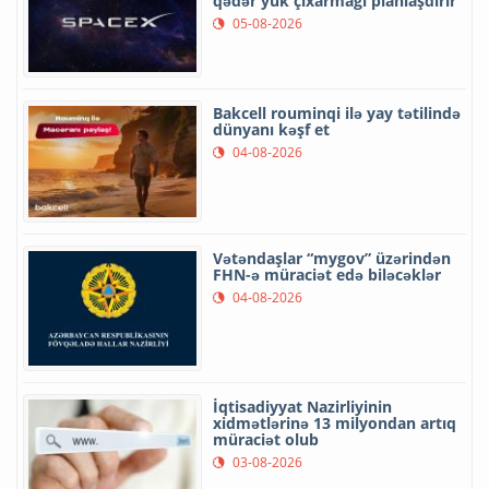
qədər yük çıxarmağı planlaşdırır
05-08-2026
Bakcell rouminqi ilə yay tətilində
dünyanı kəşf et
04-08-2026
Vətəndaşlar “mygov” üzərindən
FHN-ə müraciət edə biləcəklər
04-08-2026
İqtisadiyyat Nazirliyinin
xidmətlərinə 13 milyondan artıq
müraciət olub
03-08-2026