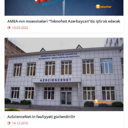
AMEA-nın müəssisələri “Teknofest Azərbaycan”da iştirak edəcək
14-03-2022
AzScienceNet-in fəaliyyəti gücləndirilir
14-12-2016