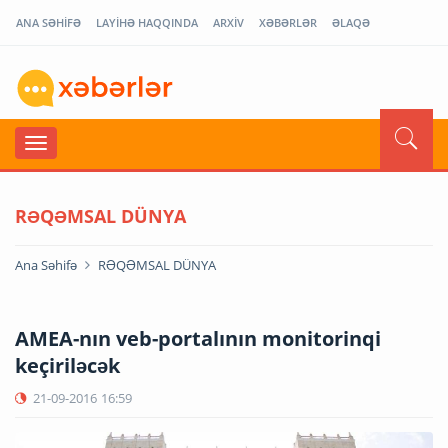
ANA SƏHİFƏ
LAYİHƏ HAQQINDA
ARXİV
XƏBƏRLƏR
ƏLAQƏ
RƏQƏMSAL DÜNYA
Ana Səhifə
RƏQƏMSAL DÜNYA
AMEA-nın veb-portalının monitorinqi
keçiriləcək
21-09-2016
16:59