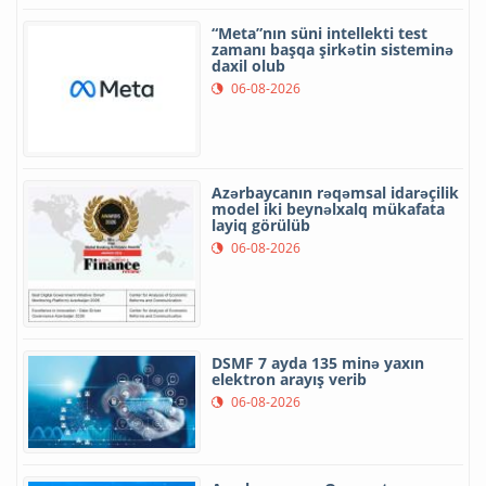
“Meta”nın süni intellekti test
zamanı başqa şirkətin sisteminə
daxil olub
06-08-2026
Azərbaycanın rəqəmsal idarəçilik
model iki beynəlxalq mükafata
layiq görülüb
06-08-2026
DSMF 7 ayda 135 minə yaxın
elektron arayış verib
06-08-2026