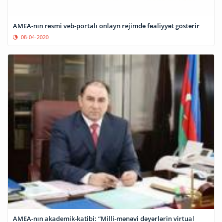
AMEA-nın rəsmi veb-portalı onlayn rejimdə fəaliyyət göstərir
08-04-2020
AMEA-nın akademik-katibi: “Milli-mənəvi dəyərlərin virtual