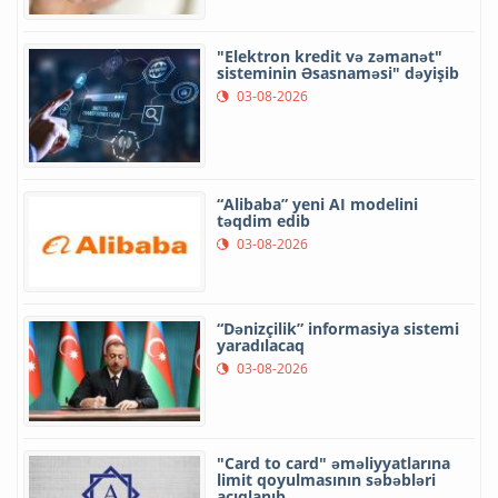
"Elektron kredit və zəmanət"
sisteminin Əsasnaməsi" dəyişib
03-08-2026
“Alibaba” yeni AI modelini
təqdim edib
03-08-2026
“Dənizçilik” informasiya sistemi
yaradılacaq
03-08-2026
"Card to card" əməliyyatlarına
limit qoyulmasının səbəbləri
açıqlanıb