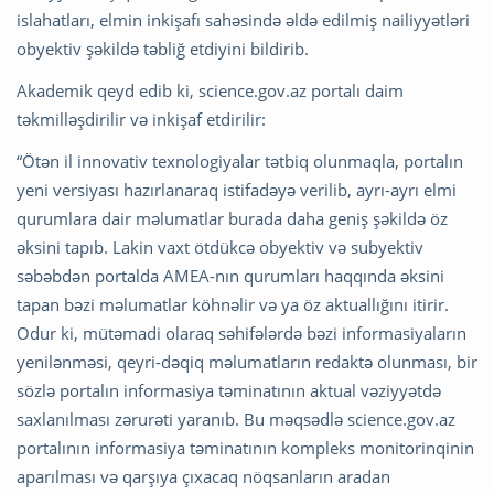
islahatları, elmin inkişafı sahəsində əldə edilmiş nailiyyətləri
obyektiv şəkildə təbliğ etdiyini bildirib.
Akademik qeyd edib ki, science.gov.az portalı daim
təkmilləşdirilir və inkişaf etdirilir:
“Ötən il innovativ texnologiyalar tətbiq olunmaqla, portalın
yeni versiyası hazırlanaraq istifadəyə verilib, ayrı-ayrı elmi
qurumlara dair məlumatlar burada daha geniş şəkildə öz
əksini tapıb. Lakin vaxt ötdükcə obyektiv və subyektiv
səbəbdən portalda AMEA-nın qurumları haqqında əksini
tapan bəzi məlumatlar köhnəlir və ya öz aktuallığını itirir.
Odur ki, mütəmadi olaraq səhifələrdə bəzi informasiyaların
yenilənməsi, qeyri-dəqiq məlumatların redaktə olunması, bir
sözlə portalın informasiya təminatının aktual vəziyyətdə
saxlanılması zərurəti yaranıb. Bu məqsədlə science.gov.az
portalının informasiya təminatının kompleks monitorinqinin
aparılması və qarşıya çıxacaq nöqsanların aradan