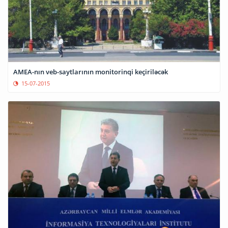
AMEA-nın veb-saytlarının monitorinqi keçiriləcək
15-07-2015