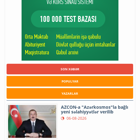
SON XƏBƏR
POPULYAR
YAZARLAR
AZCON-a "Azərkosmos"la bağlı
yeni səlahiyyətlər verilib
06-08-2026