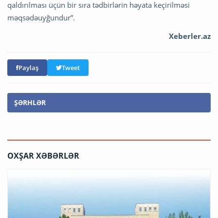
qaldırılması üçün bir sıra tədbirlərin həyata keçirilməsi
məqsədəuyğundur”.
Xeberler.az
Paylaş
Tweet
ŞƏRHLƏR
OXŞAR XƏBƏRLƏR