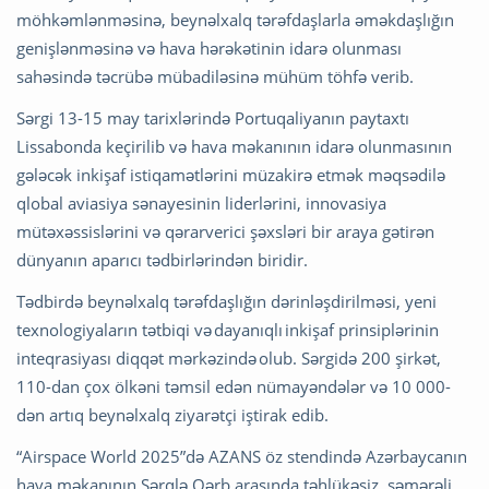
möhkəmlənməsinə, beynəlxalq tərəfdaşlarla əməkdaşlığın
genişlənməsinə və hava hərəkətinin idarə olunması
sahəsində təcrübə mübadiləsinə mühüm töhfə verib.
Sərgi 13-15 may tarixlərində Portuqaliyanın paytaxtı
Lissabonda keçirilib və hava məkanının idarə olunmasının
gələcək inkişaf istiqamətlərini müzakirə etmək məqsədilə
qlobal aviasiya sənayesinin liderlərini, innovasiya
mütəxəssislərini və qərarverici şəxsləri bir araya gətirən
dünyanın aparıcı tədbirlərindən biridir.
Tədbirdə beynəlxalq tərəfdaşlığın dərinləşdirilməsi, yeni
texnologiyaların tətbiqi və dayanıqlı inkişaf prinsiplərinin
inteqrasiyası diqqət mərkəzində olub. Sərgidə 200 şirkət,
110-dan çox ölkəni təmsil edən nümayəndələr və 10 000-
dən artıq beynəlxalq ziyarətçi iştirak edib.
“Airspace World 2025”də AZANS öz stendində Azərbaycanın
hava məkanının Şərqlə Qərb arasında təhlükəsiz, səmərəli