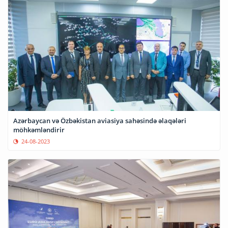
Azərbaycan və Özbəkistan aviasiya sahəsində əlaqələri
möhkəmləndirir
24-08-2023