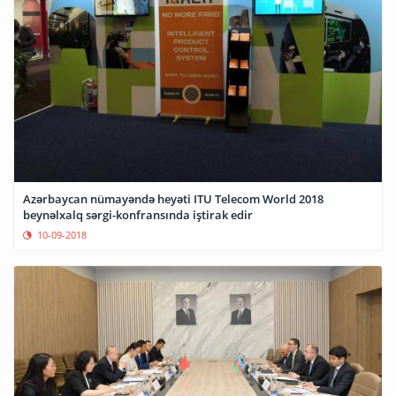
Azərbaycan nümayəndə heyəti ITU Telecom World 2018
beynəlxalq sərgi-konfransında iştirak edir
10-09-2018