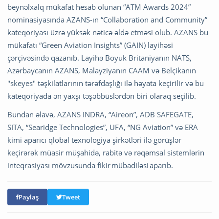
beynəlxalq mükafat hesab olunan “ATM Awards 2024”
nominasiyasında AZANS-ın “Collaboration and Community”
kateqoriyası üzrə yüksək nəticə əldə etməsi olub. AZANS bu
mükafatı “Green Aviation Insights” (GAIN) layihəsi
çərçivəsində qazanıb. Layihə Böyük Britaniyanın NATS,
Azərbaycanın AZANS, Malayziyanın CAAM və Belçikanın
"skeyes" təşkilatlarının tərəfdaşlığı ilə həyata keçirilir və bu
kateqoriyada ən yaxşı təşəbbüslərdən biri olaraq seçilib.
Bundan əlavə, AZANS INDRA, “Aireon”, ADB SAFEGATE,
SITA, “Searidge Technologies”, UFA, “NG Aviation” və ERA
kimi aparıcı qlobal texnologiya şirkətləri ilə görüşlər
keçirərək müasir müşahidə, rabitə və rəqəmsal sistemlərin
inteqrasiyası mövzusunda fikir mübadiləsi aparıb.
Paylaş
Tweet