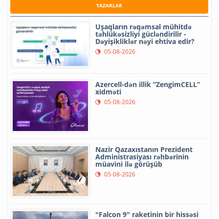
YAZARLAR
Uşaqların rəqəmsal mühitdə
təhlükəsizliyi gücləndirilir -
Dəyişikliklər nəyi ehtiva edir?
05-08-2026
Azercell-dən illik “ZengimCELL”
xidməti
05-08-2026
Nazir Qazaxıstanın Prezident
Administrasiyası rəhbərinin
müavini ilə görüşüb
05-08-2026
"Falcon 9" raketinin bir hissəsi