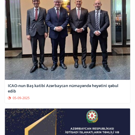
ICAO-nun Baş katibi Azərbaycan nümayəndə heyətini qəbul
edib
05-09-2025