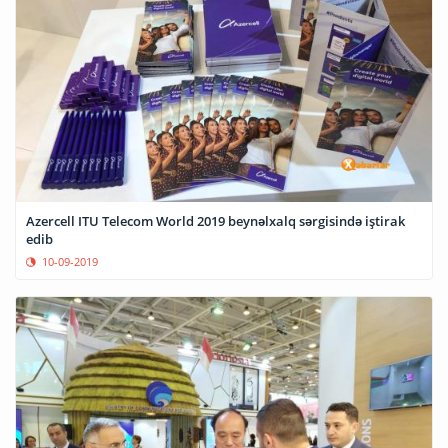
Azercell ITU Telecom World 2019 beynəlxalq sərgisində iştirak
edib
10-09-2019