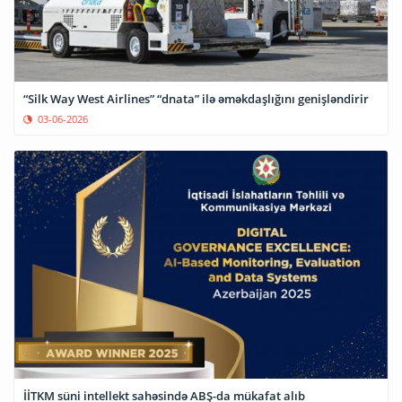
“Silk Way West Airlines” “dnata” ilə əməkdaşlığını genişləndirir
03-06-2026
İİTKM süni intellekt sahəsində ABŞ-da mükafat alıb