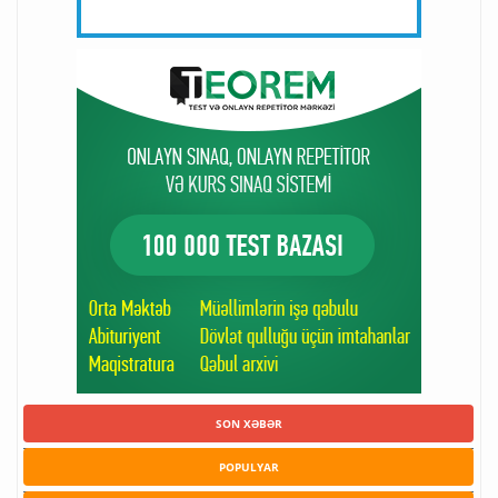
SON XƏBƏR
POPULYAR