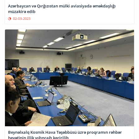
Azərbaycan və Qırğızıstan mülki aviasiyada əməkdaşlığı
müzakirə edib
02-03-2023
Beynəlxalq Kosmik Hava Təşəbbüsü üzrə proqramın rəhbər
heyətinin illik yığıncağı keçirilib