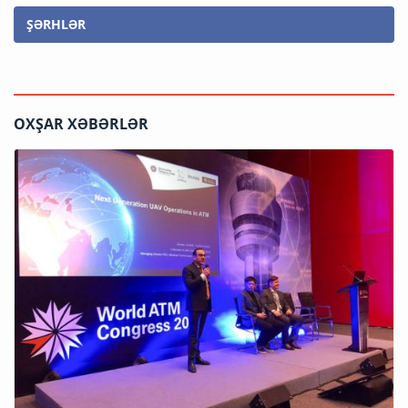
ŞƏRHLƏR
OXŞAR XƏBƏRLƏR