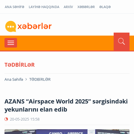
ANA SƏHİFƏ
LAYİHƏ HAQQINDA
ARXİV
XƏBƏRLƏR
ƏLAQƏ
TƏDBİRLƏR
Ana Səhifə
TƏDBİRLƏR
AZANS “Airspace World 2025” sərgisindəki
yekunlarını elan edib
20-05-2025
15:58