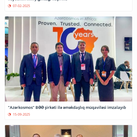
07-02-2025
"Azərkosmos" BƏƏ şirkəti ilə əməkdaşlıq müqaviləsi imzalayıb
15-09-2025