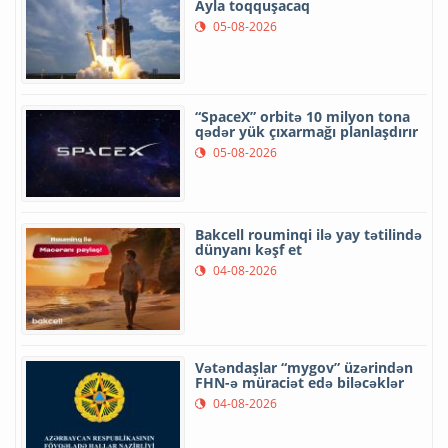
Ayla toqquşacaq
05-08-2026
“SpaceX” orbitə 10 milyon tona
qədər yük çıxarmağı planlaşdırır
05-08-2026
Bakcell rouminqi ilə yay tətilində
dünyanı kəşf et
04-08-2026
Vətəndaşlar “mygov” üzərindən
FHN-ə müraciət edə biləcəklər
04-08-2026