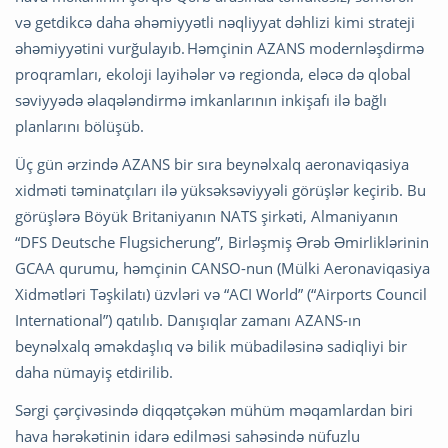
və getdikcə daha əhəmiyyətli nəqliyyat dəhlizi kimi strateji
əhəmiyyətini vurğulayıb. Həmçinin AZANS modernləşdirmə
proqramları, ekoloji layihələr və regionda, eləcə də qlobal
səviyyədə əlaqələndirmə imkanlarının inkişafı ilə bağlı
planlarını bölüşüb.
Üç gün ərzində AZANS bir sıra beynəlxalq aeronaviqasiya
xidməti təminatçıları ilə yüksəksəviyyəli görüşlər keçirib. Bu
görüşlərə Böyük Britaniyanın NATS şirkəti, Almaniyanın
“DFS Deutsche Flugsicherung”, Birləşmiş Ərəb Əmirliklərinin
GCAA qurumu, həmçinin CANSO-nun (Mülki Aeronaviqasiya
Xidmətləri Təşkilatı) üzvləri və “ACI World” (“Airports Council
International”) qatılıb. Danışıqlar zamanı AZANS-ın
beynəlxalq əməkdaşlıq və bilik mübadiləsinə sadiqliyi bir
daha nümayiş etdirilib.
Sərgi çərçivəsində diqqətçəkən mühüm məqamlardan biri
hava hərəkətinin idarə edilməsi sahəsində nüfuzlu