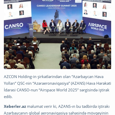
AZCON Holding-in şirkətlərindən olan “Azərbaycan Hava
Yolları” QSC-nin “Azəraeronaviqasiya” (AZANS) Hava Hərəkəti
İdarəsi CANSO-nun “Airspace World 2025” sərgisində iştirak
edib.
Xeberler.az
məlumat verir ki, AZANS-ın bu tədbirdə iştirakı
Azərbaycanın qlobal aeronaviqasiya sahəsində mövqeyinin