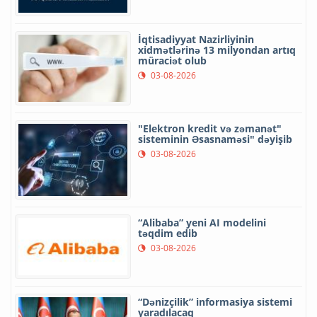
İqtisadiyyat Nazirliyinin
xidmətlərinə 13 milyondan artıq
müraciət olub
03-08-2026
"Elektron kredit və zəmanət"
sisteminin Əsasnaməsi" dəyişib
03-08-2026
“Alibaba” yeni AI modelini
təqdim edib
03-08-2026
“Dənizçilik” informasiya sistemi
yaradılacaq