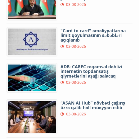
03-08-2026
"Card to card" əməliyyatlarına
limit qoyulmasının səbəbləri
açıqlanıb
03-08-2026
ADB: CAREC rəqəmsal dəhlizi
internetin topdansatış
qiymətlərini aşağı salacaq
03-08-2026
“ASAN AI Hub” növbəti çağırış
üzrə qalib həll müəyyən edib
03-08-2026