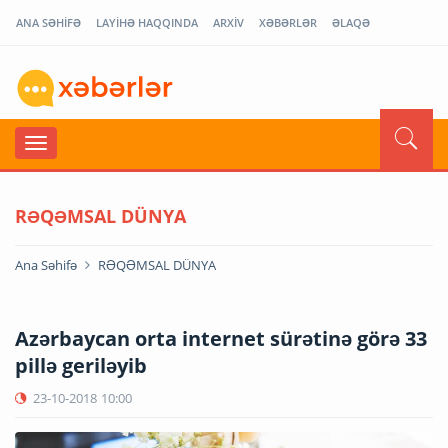
ANA SƏHİFƏ
LAYİHƏ HAQQINDA
ARXİV
XƏBƏRLƏR
ƏLAQƏ
RƏQƏMSAL DÜNYA
Ana Səhifə
RƏQƏMSAL DÜNYA
Azərbaycan orta internet sürətinə görə 33
pillə geriləyib
23-10-2018
10:00