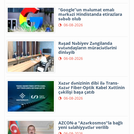
“Google”un məlumat emalı
mərkəzi Hindistanda etirazlara
səbəb olub
06-08-2026
Rəşad Nəbiyev Zəngilanda
vətəndaşların müraciətlərini
dinləyib
06-08-2026
Xəzər dənizinin dibi ilə Trans-
Xəzər Fiber-Optik Kabel Xəttinin
çəkilişi başa çatıb
06-08-2026
AZCON-a "Azərkosmos"la bağlı
yeni səlahiyyətlər verilib
06-08-2026