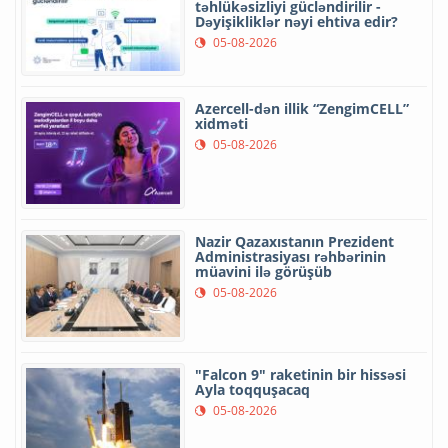
təhlükəsizliyi gücləndirilir -
Dəyişikliklər nəyi ehtiva edir?
05-08-2026
Azercell-dən illik “ZengimCELL”
xidməti
05-08-2026
Nazir Qazaxıstanın Prezident
Administrasiyası rəhbərinin
müavini ilə görüşüb
05-08-2026
"Falcon 9" raketinin bir hissəsi
Ayla toqquşacaq
05-08-2026