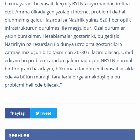
baxmayaraq, bu vəsaiti keçmiş RYTN-ə ayırmaqdan imtina
etdi. Amma ölkədə genişzolaqlı internet problemi də həll
olunmamış qaldı. Hazırda isə Nazirlik yalnız özü fiber optik
infrastrukturun qurulması ilə məşğuldur. Özəl qurumlar
yaxın buraxılmır. Hesablamalar göstərir ki, bu gedişlə,
Nazirliyin öz resursları ilə dünya üzrə orta göstəricilərə
çatmağımız üçün bizə təxminən 20-30 il lazım olacaq. Ümid
edirəm bu problemi aradan qaldırmaq üçün NRYTN normal
bir Proqram hazırlayıb, hökumətə təqdim edib vəsaitlər əldə
edə və bütün maraqlı tərəflərlə birgə əməkdaşlıqla bu
problemi həll edə biləcək."
Paylaş
Tweet
ŞƏRHLƏR