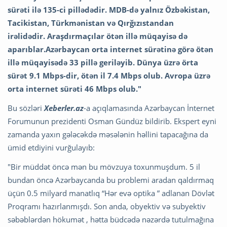
sürəti ilə 135-ci pillədədir. MDB-də yalnız Özbəkistan,
Tacikistan, Türkmənistan və Qırğızıstandan
irəlidədir.
Araşdırmaçılar ötən illə müqayisə də
aparıblar.
Azərbaycan orta internet sürətinə görə ötən
illə müqayisədə 33 pillə geriləyib. Dünya üzrə örta
sürət 9.1 Mbps-dir, ötən il 7.4 Mbps olub. Avropa üzrə
orta internet sürəti 46 Mbps olub."
Bu sözləri
Xeberler.az
-a açıqlamasında Azərbaycan İnternet
Forumunun prezidenti Osman Gündüz bildirib. Ekspert eyni
zamanda yaxın gələcəkdə məsələnin həllini tapacağına da
ümid etdiyini vurğulayıb:
"Bir müddət öncə mən bu mövzuya toxunmuşdum. 5 il
bundan öncə Azərbaycanda bu problemi aradan qaldırmaq
üçün 0.5 milyard manatlıq “Hər evə optika ” adlanan Dövlət
Proqramı hazırlanmışdı. Son anda, obyektiv və subyektiv
səbəblərdən hökumət , hətta büdcədə nəzərdə tutulmağına