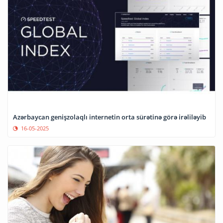
Azərbaycan genişzolaqlı internetin orta sürətinə görə irəliləyib
16-05-2025