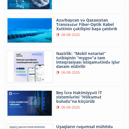
Azərbaycan və Qazaxıstan
Transxəzər Fiber-Optik Kabel
Xəttinin çəkilişini başa çatdırıb
06-08-2026
Nazirlik: “Mobil notariat”
tətbiqinin “mygov”a tam
inteqrasiyası istiqamətində işlər
davam etdirilir
06-08-2026
Beş İcra Hakimiyyəti İT
sistemlərini “Hökumət
buludu”na köçürüb
06-08-2026
Uşaqların rəqəmsal mühitdə