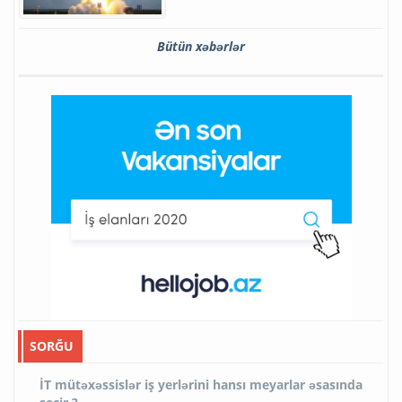
Bütün xəbərlər
SORĞU
İT mütəxəssislər iş yerlərini hansı meyarlar əsasında