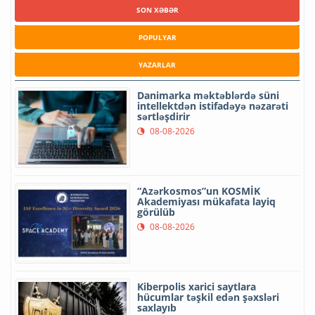
SON XƏBƏR
POPULYAR
YAZARLAR
Danimarka məktəblərdə süni
intellektdən istifadəyə nəzarəti
sərtləşdirir
08-08-2026
“Azərkosmos”un KOSMİK
Akademiyası mükafata layiq
görülüb
08-08-2026
Kiberpolis xarici saytlara
hücumlar təşkil edən şəxsləri
saxlayıb