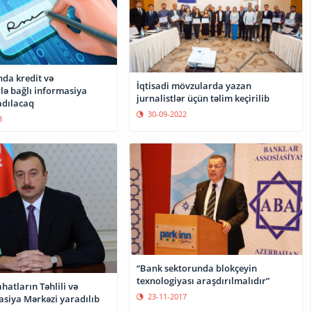
da kredit və
İqtisadi mövzularda yazan
lə bağlı informasiya
jurnalistlər üçün təlim keçirilib
adılacaq
30-09-2022
3
“Bank sektorunda blokçeyin
texnologiyası araşdırılmalıdır”
ahatların Təhlili və
23-11-2017
iya Mərkəzi yaradılıb