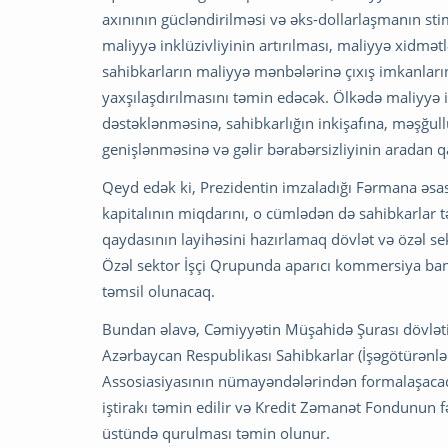
axınının gücləndirilməsi və əks-dollarlaşmanın s
maliyyə inklüzivliyinin artırılması, maliyyə xidmətl
sahibkarların maliyyə mənbələrinə çıxış imkanları
yaxşılaşdırılmasını təmin edəcək. Ölkədə maliyyə in
dəstəklənməsinə, sahibkarlığın inkişafına, məşğullu
genişlənməsinə və gəlir bərabərsizliyinin aradan qa
Qeyd edək ki, Prezidentin imzaladığı Fərmana əs
kapitalının miqdarını, o cümlədən də sahibkarlar t
qaydasının layihəsini hazırlamaq dövlət və özəl se
Özəl sektor İşçi Qrupunda aparıcı kommersiya bank
təmsil olunacaq.
Bundan əlavə, Cəmiyyətin Müşahidə Şurası dövləti
Azərbaycan Respublikası Sahibkarlar (İşəgötürənlər
Assosiasiyasının nümayəndələrindən formalaşacaq. İ
iştirakı təmin edilir və Kredit Zəmanət Fondunun fəa
üstündə qurulması təmin olunur.