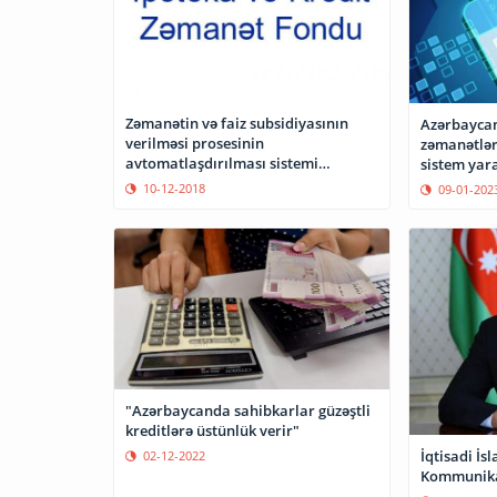
Zəmanətin və faiz subsidiyasının
Azərbaycan
verilməsi prosesinin
zəmanətlər
avtomatlaşdırılması sistemi
sistem yar
istifadəyə veriləcək
10-12-2018
09-01-202
"Azərbaycanda sahibkarlar güzəştli
kreditlərə üstünlük verir"
İqtisadi İsl
02-12-2022
Kommunikas