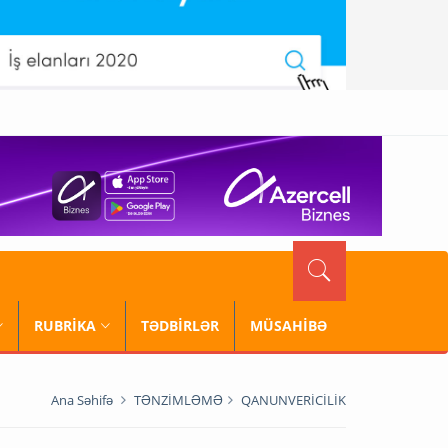
RUBRİKA
TƏDBİRLƏR
MÜSAHİBƏ
Ana Səhifə
TƏNZİMLƏMƏ
QANUNVERİCİLİK