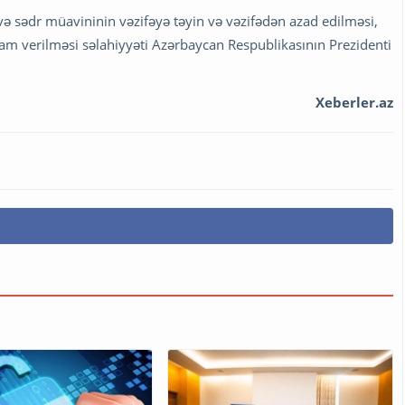
ə sədr müavininin vəzifəyə təyin və vəzifədən azad edilməsi,
tam verilməsi səlahiyyəti Azərbaycan Respublikasının Prezidenti
Xeberler.az