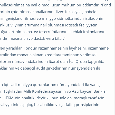
timullaşdırılmasına nail olmaq üçün mühüm bir addımdır. “Fond
ərinin çatdırılması kanallarının diversifikasiyası, habelə
nın genişləndirilməsi və maliyyə xidmətlərindən istifadənin
klüzivliyinin artımına nail olunması iqtisadi fəaliyyətin
ğun artırılmasına, ev təsərrüfatlarının istehlak imkanlarının
ldırılmasına əlavə dəstək verə bilər.”
asən yaradılan Fondun Nizamnaməsinin layihəsini, nizamnamə
ərəfindən manatla alınan kreditlərə təminatın verilməsi
ktorun nümayəndələrindən ibarət olan İşçi Qrupa tapşırılıb.
larının və qabaqcıl audit şirkətlərinin nümayəndələri ilə
n iqtisadi-maliyyə qurumlarının nümayəndələri ilə yanaşı
) Təşkilatları Milli Konfederasiyasının və Azərbaycan Banklar
İTKM-nin analitiki deyir ki, bununla da, maraqlı tərəflərin
liyyətinin açıqlıq, hesabatlılıq və şəffaflıq prinsiplərinin