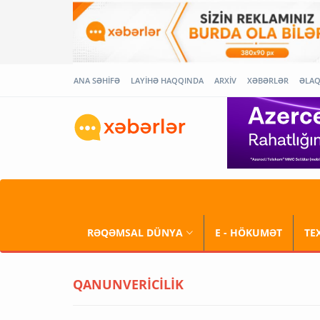
ANA SƏHİFƏ
LAYİHƏ HAQQINDA
ARXİV
XƏBƏRLƏR
ƏLA
RƏQƏMSAL DÜNYA
E - HÖKUMƏT
TE
QANUNVERİCİLİK