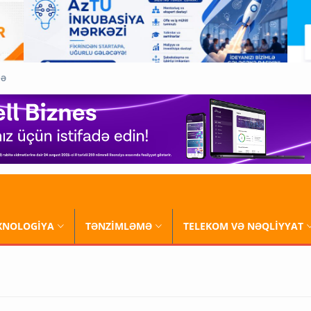
QƏ
XNOLOGİYA
TƏNZİMLƏMƏ
TELEKOM VƏ NƏQLİYYAT