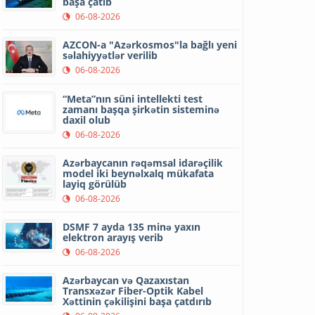
başa çatıb
06-08-2026
AZCON-a "Azərkosmos"la bağlı yeni
səlahiyyətlər verilib
06-08-2026
“Meta”nın süni intellekti test
zamanı başqa şirkətin sisteminə
daxil olub
06-08-2026
Azərbaycanın rəqəmsal idarəçilik
model iki beynəlxalq mükafata
layiq görülüb
06-08-2026
DSMF 7 ayda 135 minə yaxın
elektron arayış verib
06-08-2026
Azərbaycan və Qazaxıstan
Transxəzər Fiber-Optik Kabel
Xəttinin çəkilişini başa çatdırıb