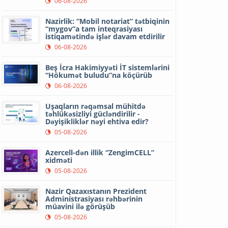
06-08-2026
Nazirlik: “Mobil notariat” tətbiqinin
“mygov”a tam inteqrasiyası
istiqamətində işlər davam etdirilir
06-08-2026
Beş İcra Hakimiyyəti İT sistemlərini
“Hökumət buludu”na köçürüb
06-08-2026
Uşaqların rəqəmsal mühitdə
təhlükəsizliyi gücləndirilir -
Dəyişikliklər nəyi ehtiva edir?
05-08-2026
Azercell-dən illik “ZengimCELL”
xidməti
05-08-2026
Nazir Qazaxıstanın Prezident
Administrasiyası rəhbərinin
müavini ilə görüşüb
05-08-2026