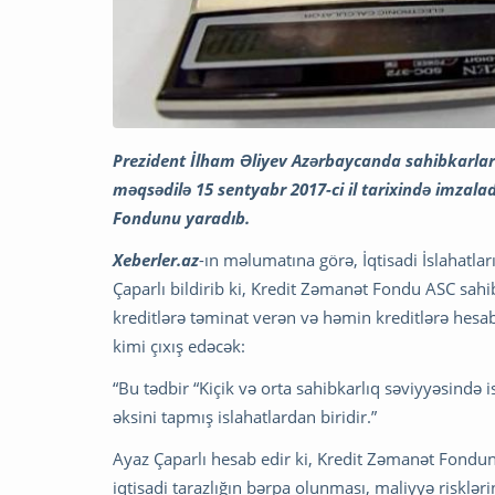
Prezident İlham Əliyev Azərbaycanda sahibkarların
məqsədilə 15 sentyabr 2017-ci il tarixində imzal
Fondunu yaradıb.
Xeberler.az
-ın məlumatına görə, İqtisadi İslahatla
Çaparlı bildirib ki, Kredit Zəmanət Fondu ASC sahi
kreditlərə təminat verən və həmin kreditlərə hesab
kimi çıxış edəcək:
“Bu tədbir “Kiçik və orta sahibkarlıq səviyyəsində is
əksini tapmış islahatlardan biridir.”
Ayaz Çaparlı hesab edir ki, Kredit Zəmanət Fondun
iqtisadi tarazlığın bərpa olunması, maliyyə risklər