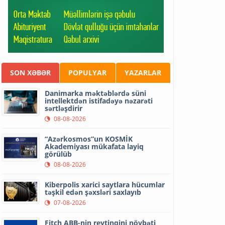
SON XƏBƏR
POPULYAR
YAZARLAR
Danimarka məktəblərdə süni
intellektdən istifadəyə nəzarəti
sərtləşdirir
08-08-2026
“Azərkosmos”un KOSMİK
Akademiyası mükafata layiq
görülüb
08-08-2026
Kiberpolis xarici saytlara hücumlar
təşkil edən şəxsləri saxlayıb
07-08-2026
Fitch ABB-nin reytinqini növbəti