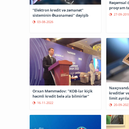
Rəqəmsal öd
proqram tə
"Elektron kredit və zəmanət"
27-09-201
sisteminin Əsasnaməsi" dəyişib
03-08-2026
Naxçıvanda
Orxan Məmmədov: "KOB-lar kiçik
kreditlər v
həcmli kredit belə ala bilmirlər"
limit ayrıl
16-11-2022
20-09-202