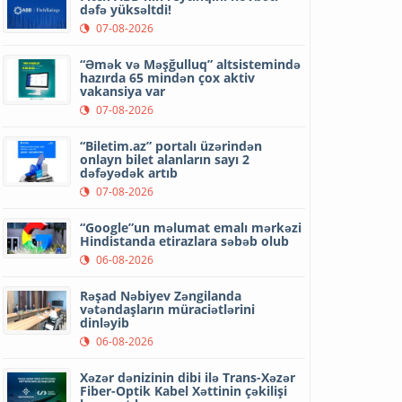
dəfə yüksəltdi!
07-08-2026
“Əmək və Məşğulluq” altsistemində
hazırda 65 mindən çox aktiv
vakansiya var
07-08-2026
“Biletim.az” portalı üzərindən
onlayn bilet alanların sayı 2
dəfəyədək artıb
07-08-2026
“Google”un məlumat emalı mərkəzi
Hindistanda etirazlara səbəb olub
06-08-2026
Rəşad Nəbiyev Zəngilanda
vətəndaşların müraciətlərini
dinləyib
06-08-2026
Xəzər dənizinin dibi ilə Trans-Xəzər
Fiber-Optik Kabel Xəttinin çəkilişi