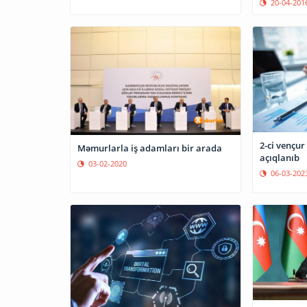
20-04-201
2-ci vençu
Məmurlarla iş adamları bir arada
açıqlanıb
03-02-2020
06-03-202