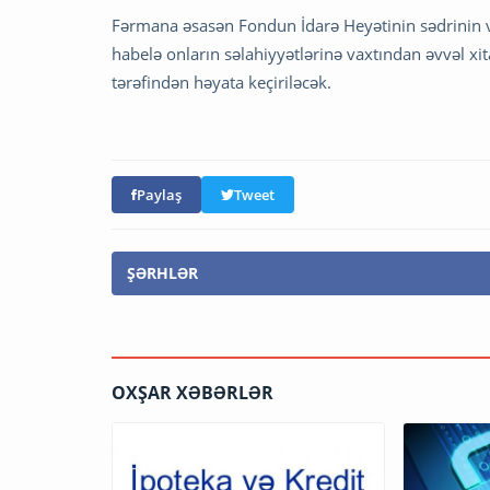
Fərmana əsasən Fondun İdarə Heyətinin sədrinin v
habelə onların səlahiyyətlərinə vaxtından əvvəl xi
tərəfindən həyata keçiriləcək.
Paylaş
Tweet
ŞƏRHLƏR
OXŞAR XƏBƏRLƏR