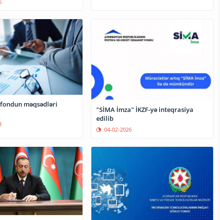
6
r fondun məqsədləri
"SİMA İmza" İKZF-yə inteqrasiya
edilib
3
04-02-2026