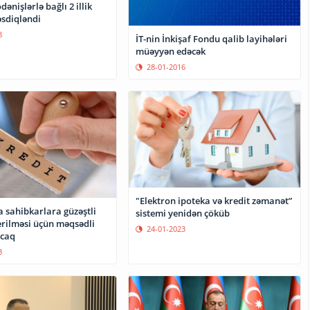
ənişlərlə bağlı 2 illik
sdiqləndi
8
İT-nin İnkişaf Fondu qalib layihələri
müəyyən edəcək
28-01-2016
"Elektron ipoteka və kredit zəmanət”
 sahibkarlara güzəştli
sistemi yenidən çöküb
erilməsi üçün məqsədli
24-01-2023
acaq
3