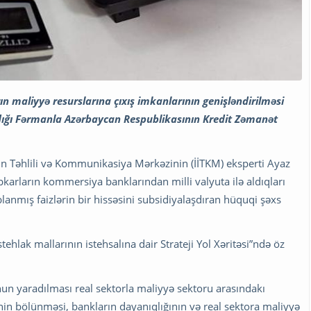
 maliyyə resurslarına çıxış imkanlarının genişləndirilməsi
adığı Fərmanla Azərbaycan Respublikasının Kredit Zəmanət
rın Təhlili və Kommunikasiya Mərkəzinin (İİTKM) eksperti Ayaz
bkarların kommersiya banklarından milli valyuta ilə aldıqları
lanmış faizlərin bir hissəsini subsidiyalaşdıran hüquqi şəxs
tehlak mallarının istehsalına dair Strateji Yol Xəritəsi”ndə öz
un yaradılması real sektorla maliyyə sektoru arasındakı
inin bölünməsi, bankların dayanıqlığının və real sektora maliyyə