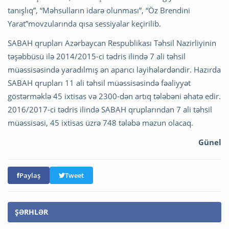
tanışlıq”, “Məhsulların idarə olunması”, “Öz Brendini
Yarat”movzularında qısa sessiyalar keçirilib.
SABAH qrupları Azərbaycan Respublikası Təhsil Nazirliyinin
təşəbbüsü ilə 2014/2015-ci tədris ilində 7 ali təhsil
müəssisəsində yaradılmış ən aparıcı layihələrdəndir. Hazırda
SABAH qrupları 11 ali təhsil müəssisəsində fəaliyyət
göstərməklə 45 ixtisas və 2300-dən artıq tələbəni əhatə edir.
2016/2017-ci tədris ilində SABAH qruplarından 7 ali təhsil
müəssisəsi, 45 ixtisas üzrə 748 tələbə məzun olacaq.
Günel
Paylaş
Tweet
ŞƏRHLƏR