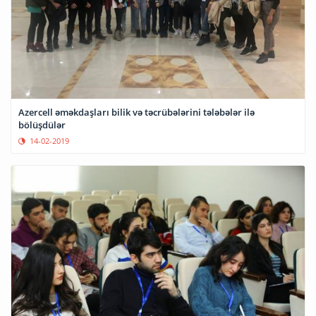
Azercell əməkdaşları bilik və təcrübələrini tələbələr ilə
bölüşdülər
14-02-2019