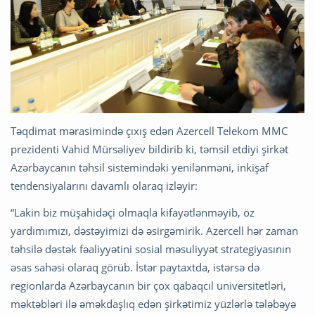
Təqdimat mərasimində çıxış edən Azercell Telekom MMC
prezidenti Vahid Mürsəliyev bildirib ki, təmsil etdiyi şirkət
Azərbaycanın təhsil sistemindəki yenilənməni, inkişaf
tendensiyalarını davamlı olaraq izləyir:
“Lakin biz müşahidəçi olmaqla kifayətlənməyib, öz
yardımımızı, dəstəyimizi də əsirgəmirik. Azercell hər zaman
təhsilə dəstək fəaliyyətini sosial məsuliyyət strategiyasının
əsas sahəsi olaraq görüb. İstər paytaxtda, istərsə də
regionlarda Azərbaycanın bir çox qabaqcıl universitetləri,
məktəbləri ilə əməkdaşlıq edən şirkətimiz yüzlərlə tələbəyə