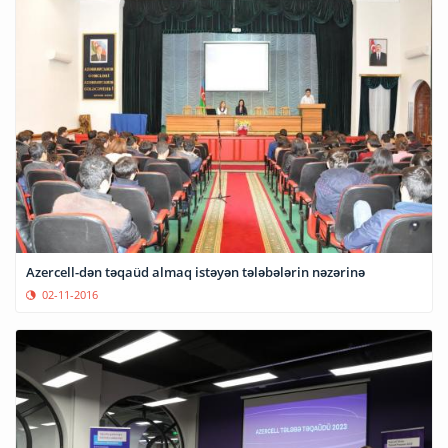
Azercell-dən təqaüd almaq istəyən tələbələrin nəzərinə
02-11-2016