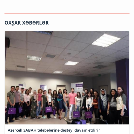
OXŞAR XƏBƏRLƏR
Azercell SABAH tələbələrinə dəstəyi davam etdirir