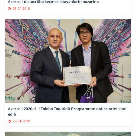
Azercell-də təcrübə keçmək istəyənlərin nəzərinə
03-04-2018
Azercell 2020-ci il Tələbə Təqaüdü Proqramının nəticələrini elan
edib
29-01-2020