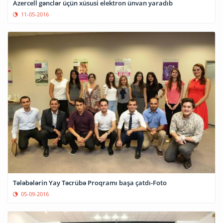
Azercell gənclər üçün xüsusi elektron ünvan yaradıb
11-05-2016
Tələbələrin Yay Təcrübə Proqramı başa çatdı-Foto
05-09-2016