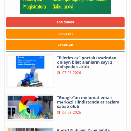
SON XƏBƏR
POPULYAR
YAZARLAR
“Biletim.az” portalı üzərindən
onlayn bilet alanların sayı 2
dəfəyədək artıb
07-08-2026
“Google”un məlumat emalı
mərkəzi Hindistanda etirazlara
səbəb olub
06-08-2026
Rəşad Nəbiyev Zəngilanda