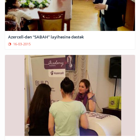
Azercell-dən “SABAH” layihəsinə dəstək
16-03-2015