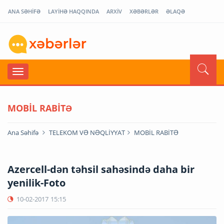
ANA SƏHİFƏ
LAYİHƏ HAQQINDA
ARXİV
XƏBƏRLƏR
ƏLAQƏ
MOBİL RABİTƏ
Ana Səhifə
TELEKOM VƏ NƏQLİYYAT
MOBİL RABİTƏ
Azercell-dən təhsil sahəsində daha bir
yenilik-Foto
10-02-2017
15:15