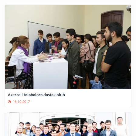
Azercell tələbələrə dəstək olub
16-10-2017