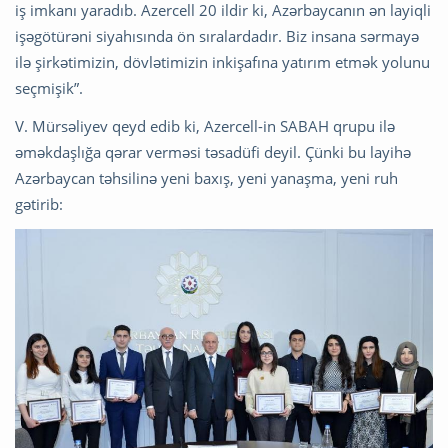
iş imkanı yaradıb. Azercell 20 ildir ki, Azərbaycanın ən layiqli
işəgötürəni siyahısında ön sıralardadır. Biz insana sərmayə
ilə şirkətimizin, dövlətimizin inkişafına yatırım etmək yolunu
seçmişik”.
V. Mürsəliyev qeyd edib ki, Azercell-in SABAH qrupu ilə
əməkdaşlığa qərar verməsi təsadüfi deyil. Çünki bu layihə
Azərbaycan təhsilinə yeni baxış, yeni yanaşma, yeni ruh
gətirib: