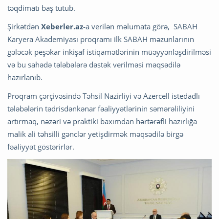
təqdimatı baş tutub.
Şirkətdən
Xeberler.az-
a verilən məlumata görə, SABAH
Karyera Akademiyası proqramı ilk SABAH məzunlarının
gələcək peşəkar inkişaf istiqamətlərinin müəyyənləşdirilməsi
və bu sahədə tələbələrə dəstək verilməsi məqsədilə
hazırlanıb.
Proqram çərçivəsində Təhsil Nazirliyi və Azercell istedadlı
tələbələrin tədrisdənkənar fəaliyyətlərinin səmərəliliyini
artırmaq, nəzəri və praktiki baxımdan hərtərəfli hazırlığa
malik ali təhsilli gənclər yetişdirmək məqsədilə birgə
fəaliyyət göstərirlər.