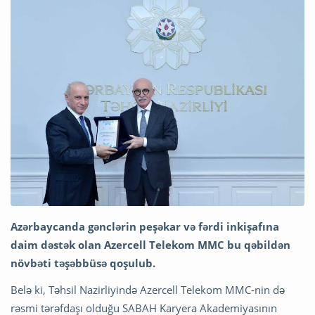
Azərbaycanda gənclərin peşəkar və fərdi inkişafına
daim dəstək olan Azercell Telekom MMC bu qəbildən
növbəti təşəbbüsə qoşulub.
Belə ki, Təhsil Nazirliyində Azercell Telekom MMC-nin də
rəsmi tərəfdaşı olduğu SABAH Karyera Akademiyasının