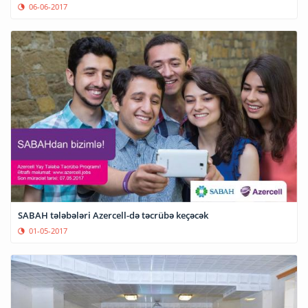
06-06-2017
SABAH tələbələri Azercell-də təcrübə keçəcək
01-05-2017