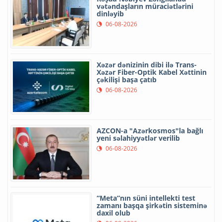
vətəndaşların müraciətlərini
dinləyib
06-08-2026
Xəzər dənizinin dibi ilə Trans-
Xəzər Fiber-Optik Kabel Xəttinin
çəkilişi başa çatıb
06-08-2026
AZCON-a "Azərkosmos"la bağlı
yeni səlahiyyətlər verilib
06-08-2026
“Meta”nın süni intellekti test
zamanı başqa şirkətin sisteminə
daxil olub