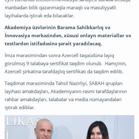
mənbədən bilik qazanmaqla maraqlı və məsuliyyətli
layihələrdə iştirak edə biləcəklər.
Akademiya üzvlərinin Barama Sahibkarlıq və
İnnovasiya mərkəzindən, xüsusi onlayn materiallar və
testlərdən istifadəsinə şərait yaradılacaq.
İmza mərasimindən sonra Azercell təqaüdünə layiq
görülmüş 9 tələbəyə sertifikat təqdim olunub. Həmçinin,
Azercell şirkətinə tərəfdaşlıq sertifikatı da təqdim edilib.
Təqdimat mərasimində Təhsil Nazirliyi, SABAH qrupları
layihəsi əməkdaşları, Akademiyanın rəsmi tərəfdaşlarının
rəhbər əməkdaşları, tələbələr və media nümayəndələri
iştirak ediblər.