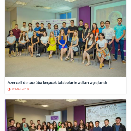
Azercell-də təcrübə keçəcək tələbələrin adları açıqlandı
03-07-2018