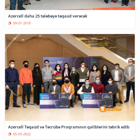
Azercell daha 25 tələbəyə təqaüd verəcək
09-01-2018
Azercell Təqaüd və Təcrübə Proqramının qaliblərini təbrik edib
05-03-2022