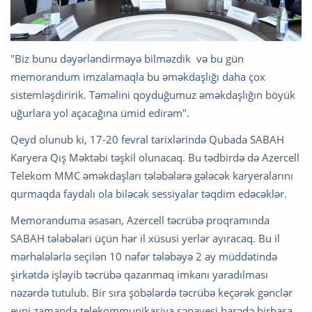
"Biz bunu dəyərləndirməyə bilməzdik və bu gün
memorandum imzalamaqla bu əməkdaşlığı daha çox
sistemləşdiririk. Təməlini qoyduğumuz əməkdaşlığın böyük
uğurlara yol açacağına ümid edirəm".
Qeyd olunub ki, 17-20 fevral tarixlərində Qubada SABAH
Karyera Qış Məktəbi təşkil olunacaq. Bu tədbirdə də Azercell
Telekom MMC əməkdaşları tələbələrə gələcək karyeralarını
qurmaqda faydalı ola biləcək sessiyalar təqdim edəcəklər.
Memoranduma əsasən, Azercell təcrübə proqramında
SABAH tələbələri üçün hər il xüsusi yerlər ayıracaq. Bu il
mərhələlərlə seçilən 10 nəfər tələbəyə 2 ay müddətində
şirkətdə işləyib təcrübə qazanmaq imkanı yaradılması
nəzərdə tutulub. Bir sıra şöbələrdə təcrübə keçərək gənclər
eyni zamanda telekommunikasiya sənayesi barədə birbaşa