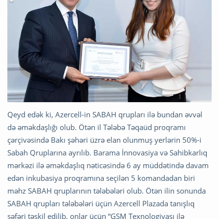
Qeyd edək ki, Azercell-in SABAH qrupları ilə bundan əvvəl
də əməkdaşlığı olub. Ötən il Tələbə Təqaüd proqramı
çərçivəsində Bakı şəhəri üzrə elan olunmuş yerlərin 50%-i
Sabah Qruplarına ayrılıb. Barama İnnovasiya və Sahibkarlıq
mərkəzi ilə əməkdaşlıq nəticəsində 6 ay müddətində davam
edən inkubasiya proqramına seçilən 5 komandadan biri
məhz SABAH qruplarının tələbələri olub. Ötən ilin sonunda
SABAH qrupları tələbələri üçün Azercell Plazada tanışlıq
səfəri təşkil edilib, onlar üçün “GSM Texnologiyası ilə