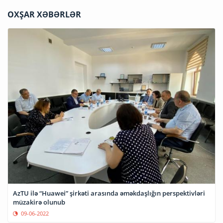
OXŞAR XƏBƏRLƏR
AzTU ilə “Huawei” şirkəti arasında əməkdaşlığın perspektivləri
müzakirə olunub
09-06-2022