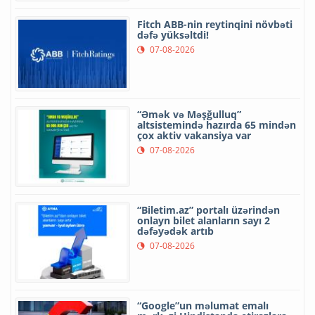
Fitch ABB-nin reytinqini növbəti
dəfə yüksəltdi!
07-08-2026
“Əmək və Məşğulluq”
altsistemində hazırda 65 mindən
çox aktiv vakansiya var
07-08-2026
“Biletim.az” portalı üzərindən
onlayn bilet alanların sayı 2
dəfəyədək artıb
07-08-2026
“Google”un məlumat emalı