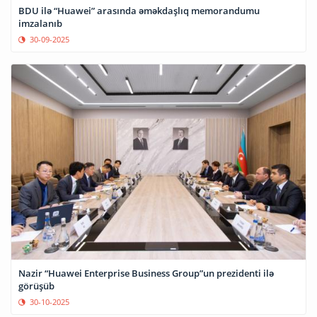
BDU ilə “Huawei” arasında əməkdaşlıq memorandumu
imzalanıb
30-09-2025
Nazir “Huawei Enterprise Business Group”un prezidenti ilə
görüşüb
30-10-2025