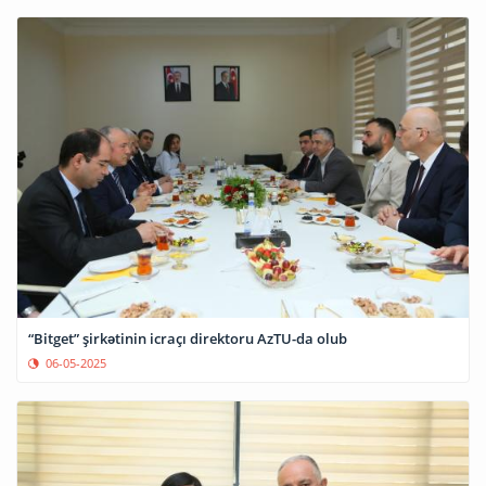
“Bitget” şirkətinin icraçı direktoru AzTU-da olub
06-05-2025