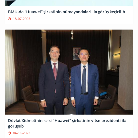
BMU-da “Huawei” şirkətinin nümayəndələri ilə görüş keçirilib
18-07-2025
Dövlət Xidmətinin rəisi "Huawei" şirkətinin vitse-prezidenti ilə
görüşüb
04-11-2023