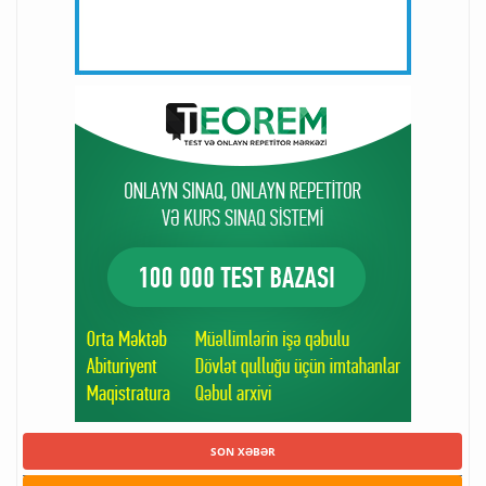
SON XƏBƏR