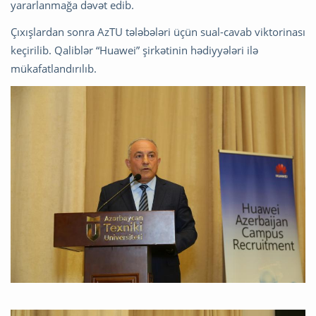
yararlanmağa dəvət edib.
Çıxışlardan sonra AzTU tələbələri üçün sual-cavab viktorinası
keçirilib. Qaliblər “Huawei” şirkətinin hədiyyələri ilə
mükafatlandırılıb.