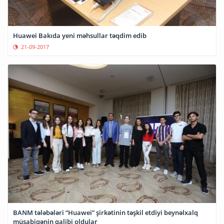
Huawei Bakıda yeni məhsullar təqdim edib
21-09-2017
BANM tələbələri “Huawei” şirkətinin təşkil etdiyi beynəlxalq
müsabiqənin qalibi oldular