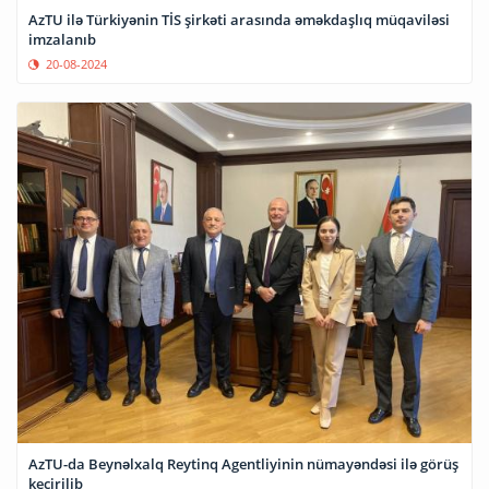
AzTU ilə Türkiyənin TİS şirkəti arasında əməkdaşlıq müqaviləsi
imzalanıb
20-08-2024
AzTU-da Beynəlxalq Reytinq Agentliyinin nümayəndəsi ilə görüş
keçirilib