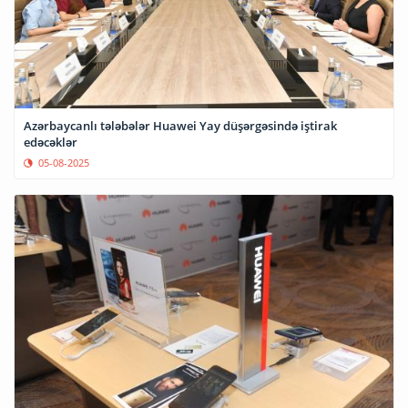
Azərbaycanlı tələbələr Huawei Yay düşərgəsində iştirak
edəcəklər
05-08-2025