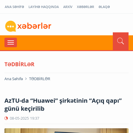
ANA SƏHİFƏ
LAYİHƏ HAQQINDA
ARXİV
XƏBƏRLƏR
ƏLAQƏ
TƏDBİRLƏR
Ana Səhifə
TƏDBİRLƏR
AzTU-da “Huawei” şirkətinin “Açıq qapı”
günü keçirilib
08-05-2025
19:37