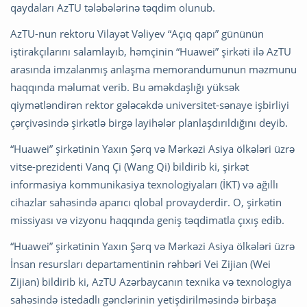
qaydaları AzTU tələbələrinə təqdim olunub.
AzTU-nun rektoru Vilayət Vəliyev “Açıq qapı” gününün
iştirakçılarını salamlayıb, həmçinin “Huawei” şirkəti ilə AzTU
arasında imzalanmış anlaşma memorandumunun məzmunu
haqqında məlumat verib. Bu əməkdaşlığı yüksək
qiymətləndirən rektor gələcəkdə universitet-sənaye işbirliyi
çərçivəsində şirkətlə birgə layihələr planlaşdırıldığını deyib.
“Huawei” şirkətinin Yaxın Şərq və Mərkəzi Asiya ölkələri üzrə
vitse-prezidenti Vanq Çi (Wang Qi) bildirib ki, şirkət
informasiya kommunikasiya texnologiyaları (İKT) və ağıllı
cihazlar sahəsində aparıcı qlobal provayderdir. O, şirkətin
missiyası və vizyonu haqqında geniş təqdimatla çıxış edib.
“Huawei” şirkətinin Yaxın Şərq və Mərkəzi Asiya ölkələri üzrə
İnsan resursları departamentinin rəhbəri Vei Zijian (Wei
Zijian) bildirib ki, AzTU Azərbaycanın texnika və texnologiya
sahəsində istedadlı gənclərinin yetişdirilməsində birbaşa