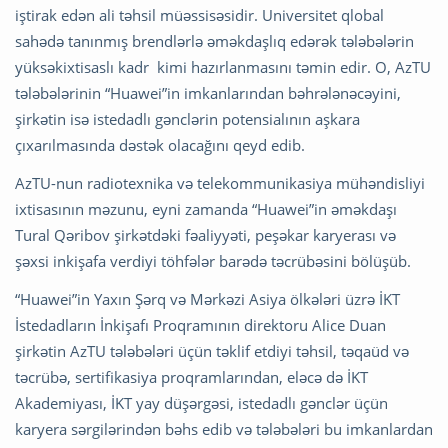
iştirak edən ali təhsil müəssisəsidir. Universitet qlobal
sahədə tanınmış brendlərlə əməkdaşlıq edərək tələbələrin
yüksəkixtisaslı kadr kimi hazırlanmasını təmin edir. O, AzTU
tələbələrinin “Huawei”in imkanlarından bəhrələnəcəyini,
şirkətin isə istedadlı gənclərin potensialının aşkara
çıxarılmasında dəstək olacağını qeyd edib.
AzTU-nun radiotexnika və telekommunikasiya mühəndisliyi
ixtisasının məzunu, eyni zamanda “Huawei”in əməkdaşı
Tural Qəribov şirkətdəki fəaliyyəti, peşəkar karyerası və
şəxsi inkişafa verdiyi töhfələr barədə təcrübəsini bölüşüb.
“Huawei”in Yaxın Şərq və Mərkəzi Asiya ölkələri üzrə İKT
İstedadların İnkişafı Proqramının direktoru Alice Duan
şirkətin AzTU tələbələri üçün təklif etdiyi təhsil, təqaüd və
təcrübə, sertifikasiya proqramlarından, eləcə də İKT
Akademiyası, İKT yay düşərgəsi, istedadlı gənclər üçün
karyera sərgilərindən bəhs edib və tələbələri bu imkanlardan