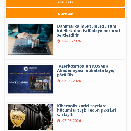
POPULYAR
YAZARLAR
Danimarka məktəblərdə süni
intellektdən istifadəyə nəzarəti
sərtləşdirir
08-08-2026
“Azərkosmos”un KOSMİK
Akademiyası mükafata layiq
görülüb
08-08-2026
Kiberpolis xarici saytlara
hücumlar təşkil edən şəxsləri
saxlayıb
07-08-2026