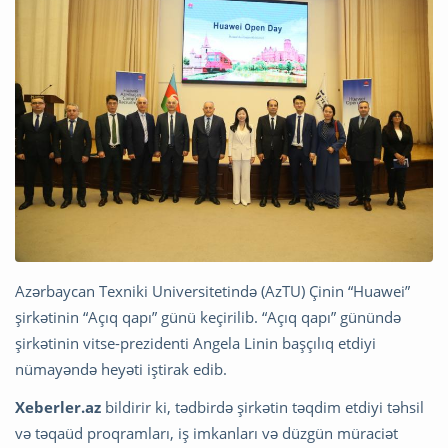
Azərbaycan Texniki Universitetində (AzTU) Çinin “Huawei”
şirkətinin “Açıq qapı” günü keçirilib. “Açıq qapı” günündə
şirkətinin vitse-prezidenti Angela Linin başçılıq etdiyi
nümayəndə heyəti iştirak edib.
Xeberler.az
bildirir ki, tədbirdə şirkətin təqdim etdiyi təhsil
və təqaüd proqramları, iş imkanları və düzgün müraciət