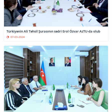
Türkiyənin Ali Təhsil Şurasının sədri Erol Özvar AzTU-da olub
07-03-2024