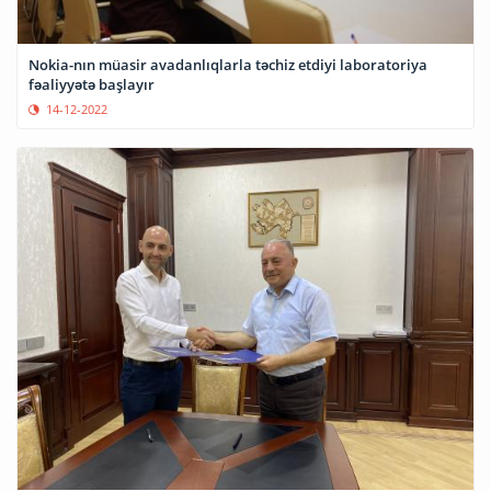
Nokia-nın müasir avadanlıqlarla təchiz etdiyi laboratoriya
fəaliyyətə başlayır
14-12-2022