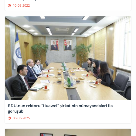
10-08-2022
BDU-nun rektoru “Huawei” şirkətinin nümayəndələri ilə
görüşüb
03-03-2025