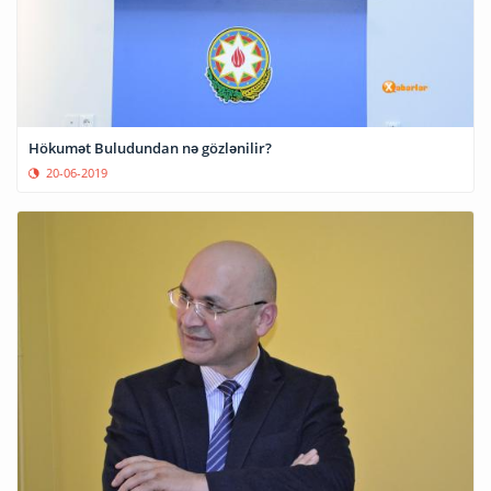
Hökumət Buludundan nə gözlənilir?
20-06-2019