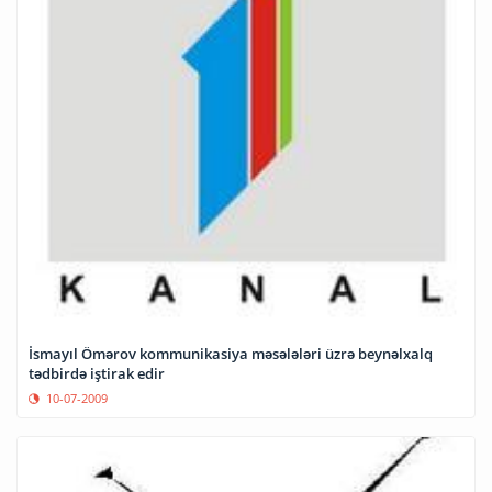
İsmayıl Ömərov kommunikasiya məsələləri üzrə beynəlxalq
tədbirdə iştirak edir
10-07-2009