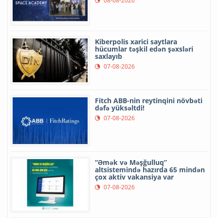
08-08-2026
Kiberpolis xarici saytlara
hücumlar təşkil edən şəxsləri
saxlayıb
07-08-2026
Fitch ABB-nin reytinqini növbəti
dəfə yüksəltdi!
07-08-2026
“Əmək və Məşğulluq”
altsistemində hazırda 65 mindən
çox aktiv vakansiya var
07-08-2026