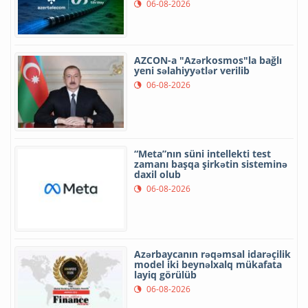
06-08-2026
AZCON-a "Azərkosmos"la bağlı
yeni səlahiyyətlər verilib
06-08-2026
“Meta”nın süni intellekti test
zamanı başqa şirkətin sisteminə
daxil olub
06-08-2026
Azərbaycanın rəqəmsal idarəçilik
model iki beynəlxalq mükafata
layiq görülüb
06-08-2026