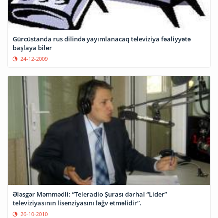
Gürcüstanda rus dilində yayımlanacaq televiziya fəaliyyətə
başlaya bilər
24-12-2009
Ələsgər Məmmədli: “Teleradio Şurası dərhal “Lider”
televiziyasının lisenziyasını ləğv etməlidir”.
26-10-2010