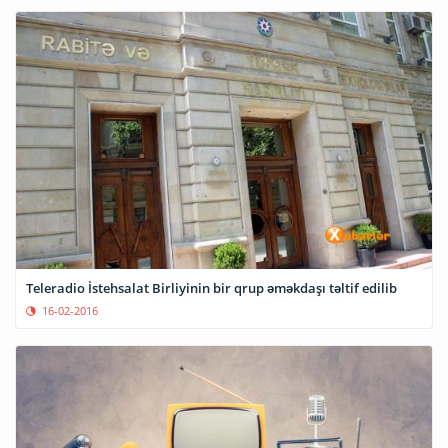
Teleradio İstehsalat Birliyinin bir qrup əməkdaşı təltif edilib
16-02-2016