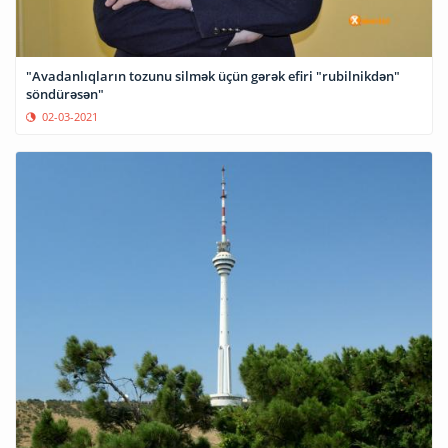
"Avadanlıqların tozunu silmək üçün gərək efiri "rubilnikdən"
söndürəsən"
02-03-2021