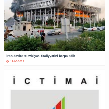
İran dövlət televiziyası fəaliyyətini bərpa edib
17-06-2025