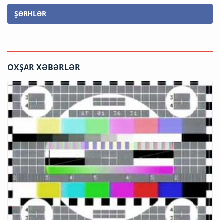
ŞƏRHLƏR
OXŞAR XƏBƏRLƏR