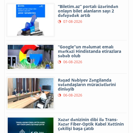
“Biletim.az” portalı üzərindən
onlayn bilet alanların sayı 2
dəfəyədək artıb
07-08-2026
“Google”un məlumat emalı
mərkəzi Hindistanda etirazlara
səbəb olub
06-08-2026
Rəşad Nəbiyev Zəngilanda
vətəndaşların müraciətlərini
dinləyib
06-08-2026
Xəzər dənizinin dibi ilə Trans-
Xəzər Fiber-Optik Kabel Xəttinin
çəkilişi başa çatıb