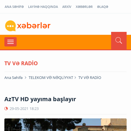
ANA SƏHİFƏ
LAYİHƏ HAQQINDA
ARXİV
XƏBƏRLƏR
ƏLAQƏ
TV VƏ RADİO
Ana Səhifə
TELEKOM VƏ NƏQLİYYAT
TV VƏ RADİO
AzTV HD yayıma başlayır
29-05-2021
18:23