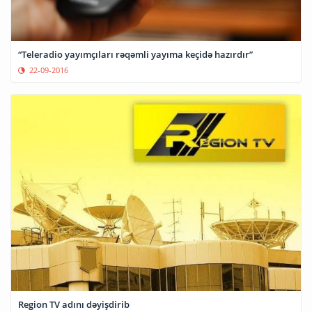
“Teleradio yayımçıları rəqəmli yayıma keçidə hazırdır”
22-09-2016
Region TV adını dəyişdirib