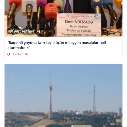
“Rəqəmli yayıma tam keçid üçün müəyyən məsələlər həll
olunmalıdır”
30-06-2016