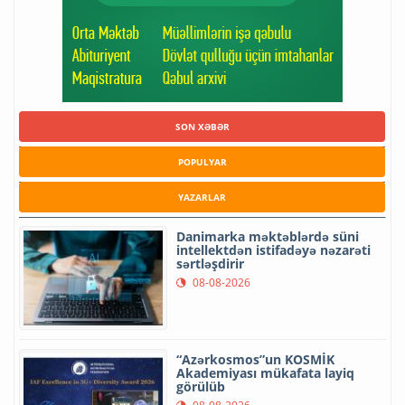
SON XƏBƏR
POPULYAR
YAZARLAR
Danimarka məktəblərdə süni
intellektdən istifadəyə nəzarəti
sərtləşdirir
08-08-2026
“Azərkosmos”un KOSMİK
Akademiyası mükafata layiq
görülüb