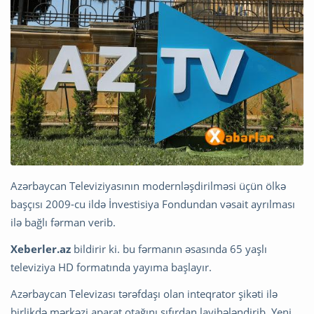
Azərbaycan Televiziyasının modernləşdirilməsi üçün ölkə
başçısı 2009-cu ildə İnvestisiya Fondundan vəsait ayrılması
ilə bağlı fərman verib.
Xeberler.az
bildirir ki. bu fərmanın əsasında 65 yaşlı
televiziya HD formatında yayıma başlayır.
Azərbaycan Televizası tərəfdaşı olan inteqrator şikəti ilə
birlikdə mərkəzi aparat otağını sıfırdan layihələndirib. Yeni