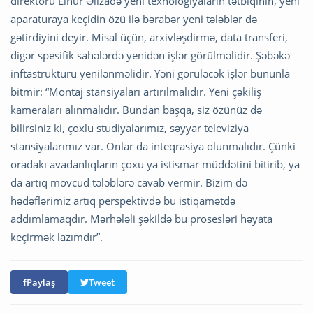
direktoru Elnur Əlizadə yeni texnologiyaların tətbiqinin, yeni
aparaturaya keçidin özü ilə bərabər yeni tələblər də
gətirdiyini deyir. Misal üçün, arxivləşdirmə, data transferi,
digər spesifik sahələrdə yenidən işlər görülməlidir. Şəbəkə
inftastrukturu yenilənməlidir. Yəni görüləcək işlər bununla
bitmir: “Montaj stansiyaları artırılmalıdır. Yeni çəkiliş
kameraları alınmalıdır. Bundan başqa, siz özünüz də
bilirsiniz ki, çoxlu studiyalarımız, səyyar televiziya
stansiyalarımız var. Onlar da inteqrasiya olunmalıdır. Çünki
oradakı avadanlıqların çoxu ya istismar müddətini bitirib, ya
da artıq mövcud tələblərə cavab vermir. Bizim də
hədəflərimiz artıq perspektivdə bu istiqamətdə
addımlamaqdır. Mərhələli şəkildə bu prosesləri həyata
keçirmək lazımdır”.
Paylaş
Tweet