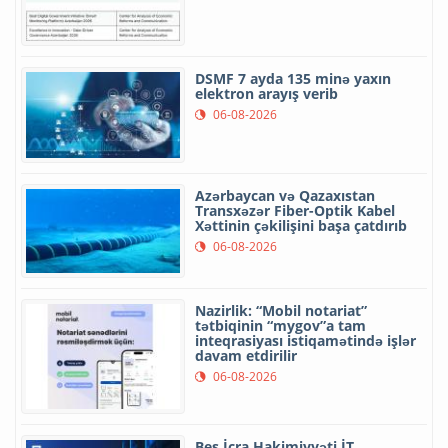
DSMF 7 ayda 135 minə yaxın
elektron arayış verib
06-08-2026
Azərbaycan və Qazaxıstan
Transxəzər Fiber-Optik Kabel
Xəttinin çəkilişini başa çatdırıb
06-08-2026
Nazirlik: “Mobil notariat”
tətbiqinin “mygov”a tam
inteqrasiyası istiqamətində işlər
davam etdirilir
06-08-2026
Beş İcra Hakimiyyəti İT