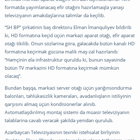
formatda yayımlanacaq efir otağını hazırlamaqla yanaşı
televiziyanın əməkdaşlarına təlimlər də keçilib.
“SH BP” şirkətinin baş direktoru Elman İmanquliyev bildirib
ki, HD formatına keçid üçün mərkəzi aparat otağı, efir aparat
otağı tikilib. Onun sözlərinə görə, gələcəkdə bütün kanalı HD
formatına keçirmək gücünə malik maş-zal hazırlanıb:
“Həmçinin elə infrastruktur quruldu ki, bunun sayəsində
bütün TV mərkəzini HD formatına keçirmək mümkün
olacaq”.
Bundan başqa, mərkəzi server otağı üçün yanğınsondürmə
balonları, təhlükəsizlik kameraları, avadanlıqların istiliyinin
qarşısını almaq üçün kondisionerlər alınıb.
Avtomatlaşdırılmış montaj sistemi də müasir televiziyanın
tələblərinə cavab verəcək şəkildə yenidən qurulub.
Azərbaycan Televiziyasının texniki istehsalat birliyinin