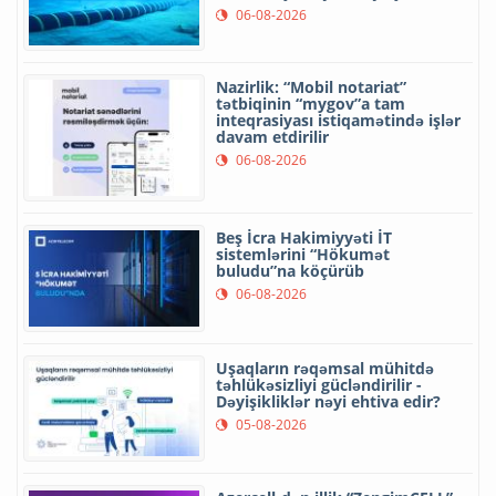
06-08-2026
Nazirlik: “Mobil notariat”
tətbiqinin “mygov”a tam
inteqrasiyası istiqamətində işlər
davam etdirilir
06-08-2026
Beş İcra Hakimiyyəti İT
sistemlərini “Hökumət
buludu”na köçürüb
06-08-2026
Uşaqların rəqəmsal mühitdə
təhlükəsizliyi gücləndirilir -
Dəyişikliklər nəyi ehtiva edir?
05-08-2026