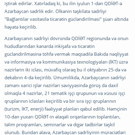
iştirak edirlər. Xatırladaq ki, bu ilin iyulun 1-dən QDİƏT-ə
Azərbaycan sədrlik edir. Ölkənin təşkilata sədrliyi
"Bağlantılar vasitəsilə ticarətin gücləndirilməsi" şüarı altında
həyata keçirilib.
Azərbaycanın sədrliyi dövründə QDİƏT regionunda və onun
hüdudlarından kənarda inkişafa və ticarətin
gücləndirilməsinə töhfə vermək məqsədilə Bakıda nəqliyyat
və informasiya və kommunikasiya texnologiyaları (İKT) üzrə
nazirlərin iki iclası, müvafiq olaraq bu il oktyabrın 25-də və
dekabrın 4-də keçirilib. Ümumilikdə, Azərbaycanın sədrliyi
zamanı xarici işlər nazirləri səviyyəsində görüş də daxil
olmaqla 4 nazirlər, 21 tematik işçi qrupunun və xüsusi işçi
qruplarının iclasları keçirilib və bir sıra işçi qruplarının
(turizm, İKT, enerji) fəaliyyət planları qəbul edilib. Həmçinin
10-dan yuxarı QDİƏT-in əlaqəli orqanlarının toplantıları,
təlim proqramları, seminarlar və digər tədbirlər təşkil
olunub. Bundan əlavə, Azərbaycan sədrliyinin müraciətləri