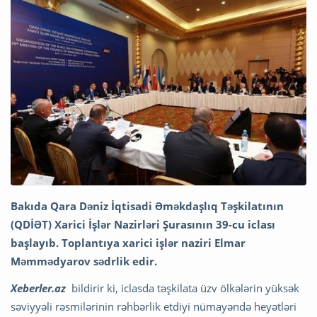
Bakıda Qara Dəniz İqtisadi Əməkdaşlıq Təşkilatının
(QDİƏT) Xarici İşlər Nazirləri Şurasının 39-cu iclası
başlayıb. Toplantıya xarici işlər naziri Elmar
Məmmədyarov sədrlik edir.
Xeberler.az
bildirir ki, iclasda təşkilata üzv ölkələrin yüksək
səviyyəli rəsmilərinin rəhbərlik etdiyi nümayəndə heyətləri