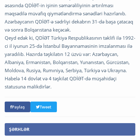
əsasında QDİƏT-in işinin səmərəliliyinin artırılması
məqsədilə müvafiq qiymətləndirmə sənədləri hazırlanıb.
Azərbaycanın QDİƏT-ə sədrliyi dekabrın 31-də başa çatacaq
və sonra Bolqarıstana keçəcək.
Qeyd edək ki, QDİƏT Türkiyə Respublikasının təklifi ilə 1992-
ci il iyunun 25-də İstanbul Bəyannaməsinin imzalanması ilə
yaradılıb. Hazırda təşkilatın 12 üzvü var: Azərbaycan,
Albaniya, Ermənistan, Bolqarıstan, Yunanıstan, Gürcüstan,
Moldova, Rusiya, Rumıniya, Serbiya, Türkiyə və Ukrayna.
Habelə 14 dövlət və 4 təşkilat QDİƏT-də müşahidəçi
statusuna malikdirlər.
Paylaş
Tweet
ŞƏRHLƏR