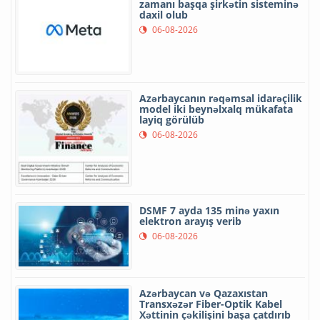
zamanı başqa şirkətin sisteminə
daxil olub
06-08-2026
Azərbaycanın rəqəmsal idarəçilik
model iki beynəlxalq mükafata
layiq görülüb
06-08-2026
DSMF 7 ayda 135 minə yaxın
elektron arayış verib
06-08-2026
Azərbaycan və Qazaxıstan
Transxəzər Fiber-Optik Kabel
Xəttinin çəkilişini başa çatdırıb