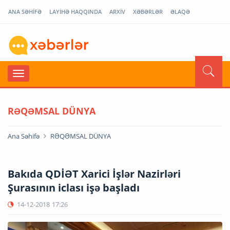
ANA SƏHİFƏ
LAYİHƏ HAQQINDA
ARXİV
XƏBƏRLƏR
ƏLAQƏ
RƏQƏMSAL DÜNYA
Ana Səhifə
RƏQƏMSAL DÜNYA
Bakıda QDİƏT Xarici İşlər Nazirləri
Şurasının iclası işə başladı
14-12-2018
17:26