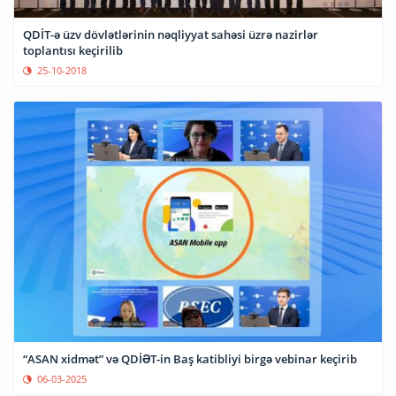
QDİT-ə üzv dövlətlərinin nəqliyyat sahəsi üzrə nazirlər
toplantısı keçirilib
25-10-2018
“ASAN xidmət” və QDİƏT-in Baş katibliyi birgə vebinar keçirib
06-03-2025