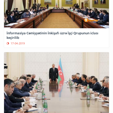
İnformasiya Cəmiyyətinin İnkişafı üzrə İşçi Qrupunun iclası
keçirilib
17-04-2019