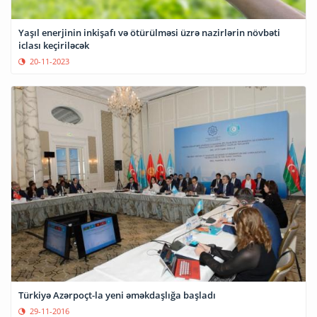
Yaşıl enerjinin inkişafı və ötürülməsi üzrə nazirlərin növbəti
iclası keçiriləcək
20-11-2023
Türkiyə Azərpoçt-la yeni əməkdaşlığa başladı
29-11-2016