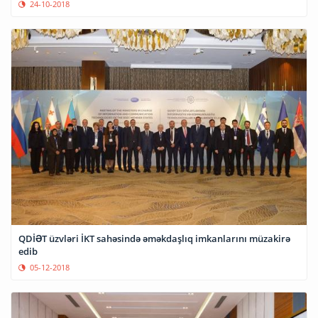
24-10-2018
QDİƏT üzvləri İKT sahəsində əməkdaşlıq imkanlarını müzakirə
edib
05-12-2018