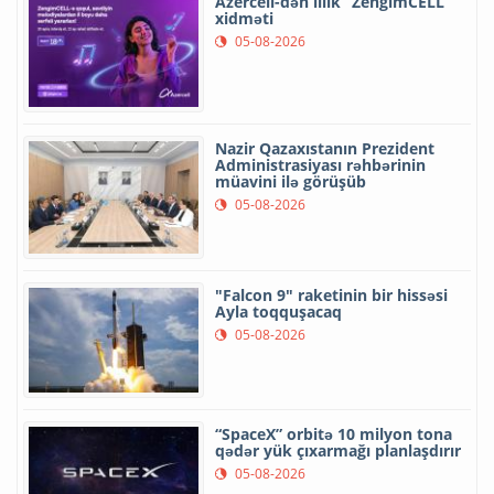
Azercell-dən illik “ZengimCELL”
xidməti
05-08-2026
Nazir Qazaxıstanın Prezident
Administrasiyası rəhbərinin
müavini ilə görüşüb
05-08-2026
"Falcon 9" raketinin bir hissəsi
Ayla toqquşacaq
05-08-2026
“SpaceX” orbitə 10 milyon tona
qədər yük çıxarmağı planlaşdırır
05-08-2026