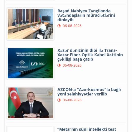
Rəşad Nəbiyev Zəngilanda
vətəndaşların müraciətlərini
dinləyib
06-08-2026
Xəzər dənizinin dibi ilə Trans-
Xəzər Fiber-Optik Kabel Xəttinin
çəkilişi başa çatıb
06-08-2026
AZCON-a "Azərkosmos"la bağlı
yeni səlahiyyətlər verilib
06-08-2026
“Meta”nın süni intellekti test