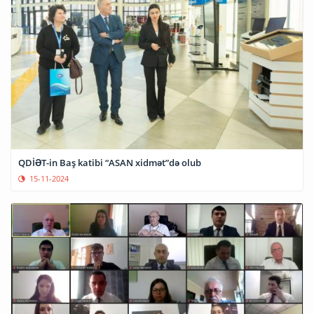
QDİƏT-in Baş katibi “ASAN xidmət”də olub
15-11-2024