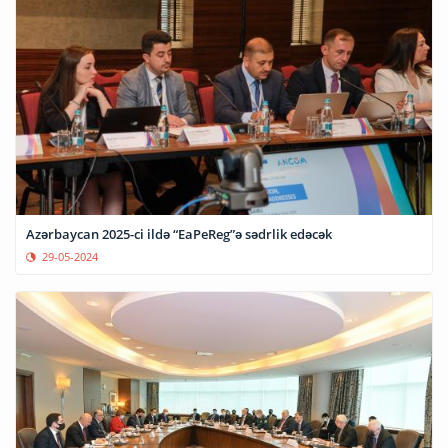
Azərbaycan 2025-ci ildə “EaPeReg”ə sədrlik edəcək
29-05-2024