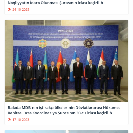
Nəqliyyatın İdarə Olunması Şurasının iclası keçirilib
24-10-2025
Bakıda MDB-nin iştirakçı ölkələrinin Dövlətlərarası Hökumət
Rabitəsi üzrə Koordinasiya Şurasının 30-cu iclası keçirilib
17-10-2023