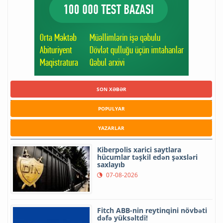
SON XƏBƏR
POPULYAR
YAZARLAR
Kiberpolis xarici saytlara
hücumlar təşkil edən şəxsləri
saxlayıb
07-08-2026
Fitch ABB-nin reytinqini növbəti
dəfə yüksəltdi!