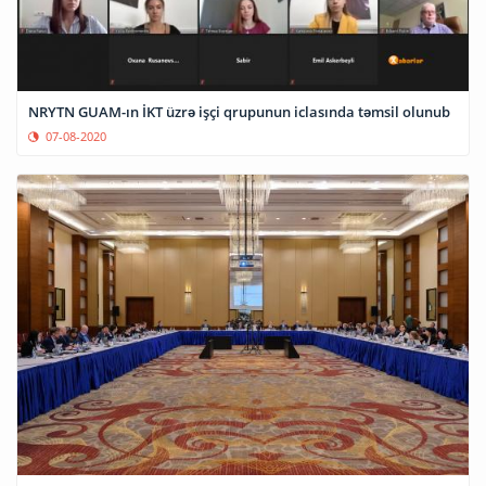
NRYTN GUAM-ın İKT üzrə işçi qrupunun iclasında təmsil olunub
07-08-2020