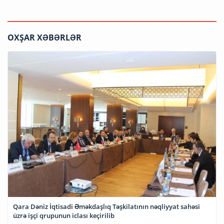
OXŞAR XƏBƏRLƏR
Qara Dəniz İqtisadi Əməkdaşlıq Təşkilatının nəqliyyat sahəsi
üzrə işçi qrupunun iclası keçirilib