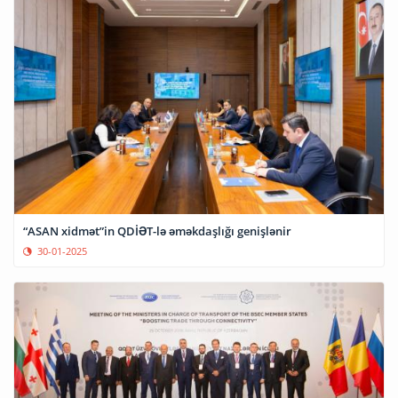
“ASAN xidmət”in QDİƏT-lə əməkdaşlığı genişlənir
30-01-2025