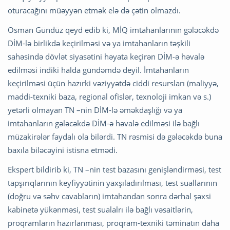
oturacağını müəyyən etmək elə də çətin olmazdı.
Osman Gündüz qeyd edib ki, MİQ imtahanlarının gələcəkdə
DİM-lə birlikdə keçirilməsi və ya imtahanların təşkili
sahəsində dövlət siyasətini həyata keçirən DİM-ə həvalə
edilməsi indiki halda gündəmdə deyil. İmtahanların
keçirilməsi üçün hazırki vəziyyətdə ciddi resursları (maliyyə,
maddi-texniki baza, regional ofislər, texnoloji imkan və s.)
yetərli olmayan TN –nin DİM-lə əməkdaşlığı və ya
imtahanların gələcəkdə DİM-ə həvalə edilməsi ilə bağlı
müzakirələr faydalı ola bilərdi. TN rəsmisi də gələcəkdə buna
baxıla biləcəyini istisna etmədi.
Ekspert bildirib ki, TN –nin test bazasını genişləndirməsi, test
tapşırıqlarının keyfiyyətinin yaxşıladırılması, test suallarının
(doğru və səhv cavabların) imtahandan sonra dərhal şəxsi
kabinetə yükənməsi, test sualalrı ilə bağlı vəsaitlərin,
proqramların hazırlanması, proqram-texniki təminatın daha