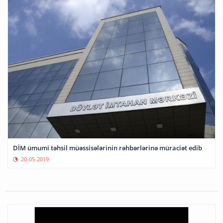
DİM ümumi təhsil müəssisələrinin rəhbərlərinə müraciət edib
20-05-2019