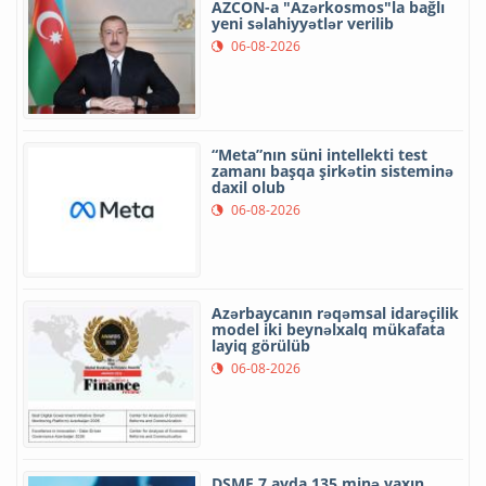
AZCON-a "Azərkosmos"la bağlı
yeni səlahiyyətlər verilib
06-08-2026
“Meta”nın süni intellekti test
zamanı başqa şirkətin sisteminə
daxil olub
06-08-2026
Azərbaycanın rəqəmsal idarəçilik
model iki beynəlxalq mükafata
layiq görülüb
06-08-2026
DSMF 7 ayda 135 minə yaxın