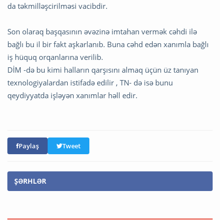
da təkmilləşcirilməsi vacibdir.
Son olaraq başqasının əvəzinə imtahan vermək cəhdi ilə
bağlı bu il bir fakt aşkarlanıb. Buna cəhd edən xanımla bağlı
iş hüquq orqanlarına verilib.
DİM -də bu kimi halların qarşısını almaq üçün üz tanıyan
texnologiyalardan istifadə edilir , TN- də isə bunu
qeydiyyatda işləyən xanımlar həll edir.
Paylaş
Tweet
ŞƏRHLƏR