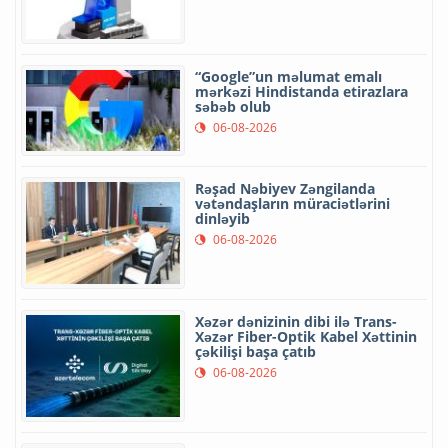
“Google”un məlumat emalı
mərkəzi Hindistanda etirazlara
səbəb olub
06-08-2026
Rəşad Nəbiyev Zəngilanda
vətəndaşların müraciətlərini
dinləyib
06-08-2026
Xəzər dənizinin dibi ilə Trans-
Xəzər Fiber-Optik Kabel Xəttinin
çəkilişi başa çatıb
06-08-2026