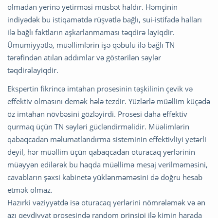
olmadan yerinə yetirməsi müsbət haldır. Həmçinin
indiyədək bu istiqamətdə rüşvətlə bağlı, sui-istifadə halları
ilə bağlı faktların aşkarlanmaması təqdirə layiqdir.
Ümumiyyətlə, müəllimlərin işə qəbulu ilə bağlı TN
tərəfindən atılan addımlar və göstərilən səylər
təqdirəlayiqdir.
Ekspertin fikrincə imtahan prosesinin təşkilinin çevik və
effektiv olmasını demək hələ tezdir. Yüzlərlə müəllim küçədə
öz imtahan növbəsini gözləyirdi. Prosesi daha effektiv
qurmaq üçün TN səyləri gücləndirməlidir. Müəlimlərin
qabaqcadan məlumatlandırma sisteminin effektivliyi yetərli
deyil, hər müəllim üçün qabaqcadan oturacaq yerlərinin
müəyyən edilərək bu haqda müəllimə mesaj verilməməsini,
cavabların şəxsi kabinetə yüklənməməsini də doğru hesab
etmək olmaz.
Hazırki vəziyyətdə isə oturacaq yerlərini nömrələmək və ən
azı qeydiyyat prosesində random prinsipi ilə kimin harada