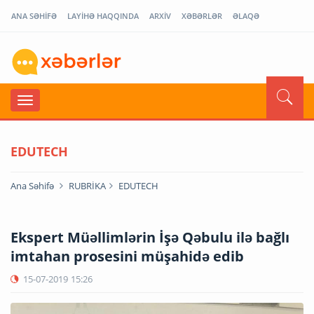
ANA SƏHİFƏ
LAYİHƏ HAQQINDA
ARXİV
XƏBƏRLƏR
ƏLAQƏ
EDUTECH
Ana Səhifə
RUBRİKA
EDUTECH
Ekspert Müəllimlərin İşə Qəbulu ilə bağlı
imtahan prosesini müşahidə edib
15-07-2019
15:26