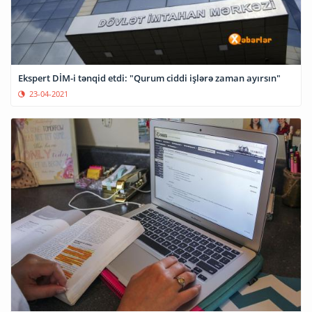
Ekspert DİM-i tənqid etdi: "Qurum ciddi işlərə zaman ayırsın"
23-04-2021