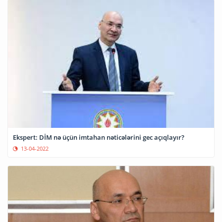
Ekspert: DİM nə üçün imtahan nəticələrini gec açıqlayır?
13-04-2022