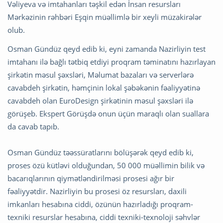
Vəliyeva və imtahanları təşkil edən İnsan resursları
Mərkəzinin rəhbəri Eşqin müəllimlə bir xeyli müzakirələr
olub.
Osman Gündüz qeyd edib ki, eyni zamanda Nazirliyin test
imtahanı ilə bağlı tətbiq etdiyi proqram təminatını hazırlayan
şirkətin məsul şəxsləri, Məlumat bazaları və serverlərə
cavabdeh şirkətin, həmçinin lokal şəbəkənin fəaliyyətinə
cavabdeh olan EuroDesign şirkətinin məsul şəxsləri ilə
görüşeb. Ekspert Görüşdə onun üçün maraqlı olan suallara
da cavab tapıb.
Osman Gündüz təəssüratlarını bölüşərək qeyd edib ki,
proses özü kütləvi olduğundan, 50 000 müəllimin bilik və
bacarıqlarının qiymətləndirilməsi prosesi ağır bir
fəaliyyətdir. Nazirliyin bu prosesi öz resursları, daxili
imkanları hesabına ciddi, özünün hazırladığı proqram-
texniki resurslar hesabına, ciddi texniki-texnoloji səhvlər