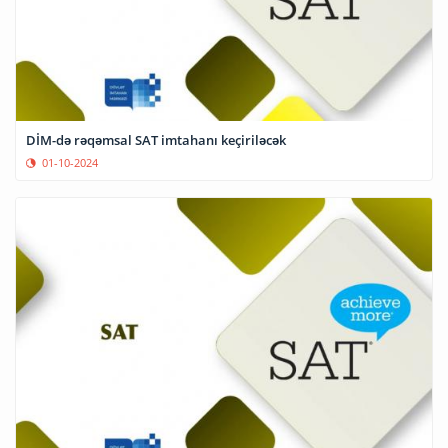
DİM-də rəqəmsal SAT imtahanı keçiriləcək
01-10-2024