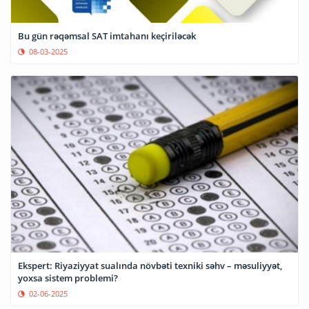
Bu gün rəqəmsal SAT imtahanı keçiriləcək
08-03-2025
Ekspert: Riyaziyyat sualında növbəti texniki səhv – məsuliyyət,
yoxsa sistem problemi?
02-06-2025