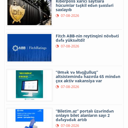
Kiberpolis xarici saytlara
hücumlar təşkil edən şəxsləri
saxlayıb
07-08-2026
Fitch ABB-nin reytinqini növbəti
dəfə yüksəltdi!
07-08-2026
“Əmək və Məşğulluq”
altsistemində hazırda 65 mindən
çox aktiv vakansiya var
07-08-2026
“Biletim.az” portalı üzərindən
onlayn bilet alanların sayı 2
dəfəyədək artıb
07-08-2026