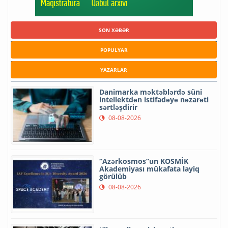
SON XƏBƏR
POPULYAR
YAZARLAR
Danimarka məktəblərdə süni
intellektdən istifadəyə nəzarəti
sərtləşdirir
08-08-2026
“Azərkosmos”un KOSMİK
Akademiyası mükafata layiq
görülüb
08-08-2026