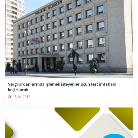
Vergi orqanlarında işləmək istəyənlər üçün tеst imtаhаnı
keçiriləcək
13-04-2017