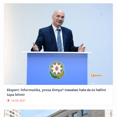
Ekspert: İnformatika, yoxsa Kimya? məsələsi hələ də öz həllini
tapa bilmir
14-04-2021