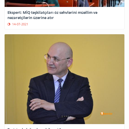
Ekspert: MİQ təşkilatçıları öz səhvlərini müəllim və
nəzarətçilərin üzərinə atır
14-07-2021