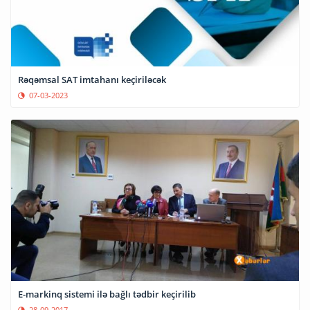
Rəqəmsal SAT imtahanı keçiriləcək
07-03-2023
E-markinq sistemi ilə bağlı tədbir keçirilib
28-09-2017