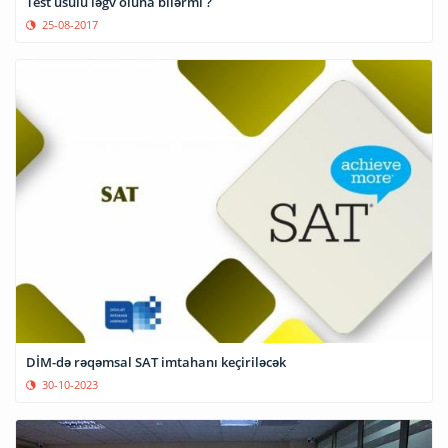
Test üsulu ləğv oluna bilərmi ?
25-08-2017
DİM-də rəqəmsal SAT imtahanı keçiriləcək
30-10-2023