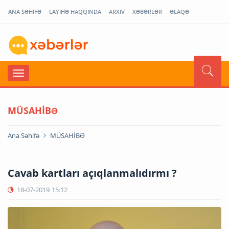
ANA SƏHİFƏ
LAYİHƏ HAQQINDA
ARXİV
XƏBƏRLƏR
ƏLAQƏ
MÜSAHİBƏ
Ana Səhifə
MÜSAHİBƏ
Cavab kartları açıqlanmalıdırmı ?
18-07-2019
15:12