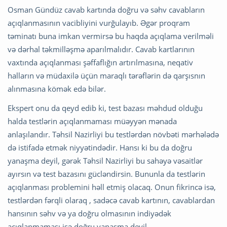
Osman Gündüz cavab kartında doğru və səhv cavabların
açıqlanmasının vacibliyini vurğulayıb.
Əgər proqram
təminatı buna imkan vermirsə bu haqda açıqlama verilməli
və dərhal təkmilləşmə aparılmalıdır. Cavab kartlarının
vaxtında açıqlanması şəffaflığın artırılmasına, neqativ
halların və müdaxilə üçün maraqlı tərəflərin də qarşısnın
alınmasına kömək edə bilər.
Ekspert onu da qeyd edib ki, test bazası məhdud olduğu
halda testlərin açıqlanmaması müəyyən mənada
anlaşılandır. Təhsil Nazirliyi bu testlərdən növbəti mərhələdə
də istifadə etmək niyyətindədir. Hansı ki bu da doğru
yanaşma deyil, gərək Təhsil Nazirliyi bu sahəyə vəsaitlər
ayırsın və test bazasını gücləndirsin. Bununla da testlərin
açıqlanması problemini həll etmiş olacaq. Onun fikrincə isə,
t
estlərdən fərqli olaraq , sadəcə cavab kartının, cavablardan
hansının səhv və ya doğru olmasının indiyədək
açıqlanmaması isə doğru yanaşma deyil.