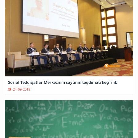
Sosial Tədqiqatlar Mərkəzinin saytının təqdimatı keçirilib
24-09-2019