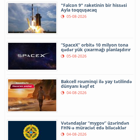
"Falcon 9" raketinin bir hissəsi
Ayla toqquşacaq
05-08-2026
“SpaceX” orbitə 10 milyon tona
qədər yük çıxarmağı planlaşdırır
05-08-2026
Bakcell rouminqi ilə yay tətilində
dünyanı kəşf et
04-08-2026
Vətəndaşlar “mygov” üzərindən
FHN-ə müraciət edə biləcəklər
04-08-2026