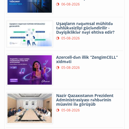
06-08-2026
Uşaqların rəqəmsal mühitdə
təhlükəsizliyi gücləndirilir -
Dəyişikliklər nəyi ehtiva edir?
05-08-2026
Azercell-dən illik “ZengimCELL”
xidməti
05-08-2026
Nazir Qazaxıstanın Prezident
Administrasiyası rəhbərinin
müavini ilə görüşüb
05-08-2026