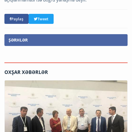
Paylaş
Tweet
ŞƏRHLƏR
OXŞAR XƏBƏRLƏR