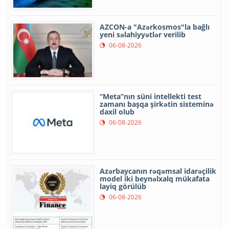
AZCON-a "Azərkosmos"la bağlı
yeni səlahiyyətlər verilib
06-08-2026
“Meta”nın süni intellekti test
zamanı başqa şirkətin sisteminə
daxil olub
06-08-2026
Azərbaycanın rəqəmsal idarəçilik
model iki beynəlxalq mükafata
layiq görülüb
06-08-2026