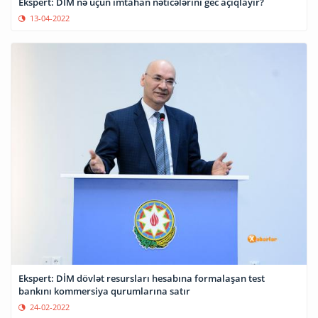
Ekspert: DİM nə üçün imtahan nəticələrini gec açıqlayır?
13-04-2022
Ekspert: DİM dövlət resursları hesabına formalaşan test
bankını kommersiya qurumlarına satır
24-02-2022