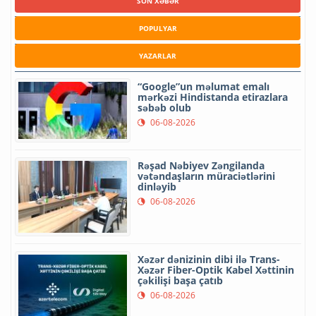
SON XƏBƏR
POPULYAR
YAZARLAR
“Google”un məlumat emalı
mərkəzi Hindistanda etirazlara
səbəb olub
06-08-2026
Rəşad Nəbiyev Zəngilanda
vətəndaşların müraciətlərini
dinləyib
06-08-2026
Xəzər dənizinin dibi ilə Trans-
Xəzər Fiber-Optik Kabel Xəttinin
çəkilişi başa çatıb
06-08-2026