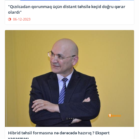
"Qızılcadan qorunmaq üçün distant təhsilə keçid doğru qərar
olardı"
06-12-2023
Hibrid təhsil formasına nə dərəcədə hazırıq ? Ekspert
yanaşması