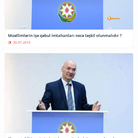
Müəllimlərin işə qəbul imtahanları necə təşkil olunmalıdır ?
30-07-2019