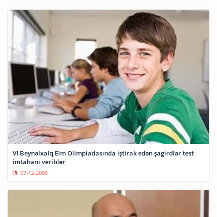
VI Beynəlxalq Elm Olimpiadasında iştirak edən şagirdlər test
imtahanı veriblər
07-12-2009