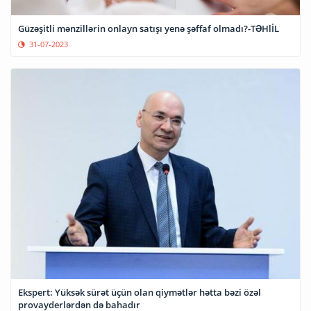
Güzəşitli mənzillərin onlayn satışı yenə şəffaf olmadı?-TƏHlİL
31-07-2023
Ekspert: Yüksək sürət üçün olan qiymətlər hətta bəzi özəl
provayderlərdən də bahadır