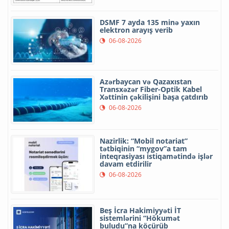
DSMF 7 ayda 135 minə yaxın
elektron arayış verib
06-08-2026
Azərbaycan və Qazaxıstan
Transxəzər Fiber-Optik Kabel
Xəttinin çəkilişini başa çatdırıb
06-08-2026
Nazirlik: “Mobil notariat”
tətbiqinin “mygov”a tam
inteqrasiyası istiqamətində işlər
davam etdirilir
06-08-2026
Beş İcra Hakimiyyəti İT
sistemlərini “Hökumət
buludu”na köçürüb