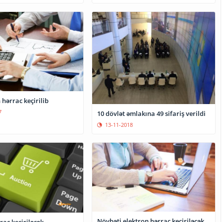
 hərrac keçirilib
7
10 dövlət əmlakına 49 sifariş verildi
13-11-2018
Növbəti elektron hərrac keçiriləcək
ac keçiriləcək