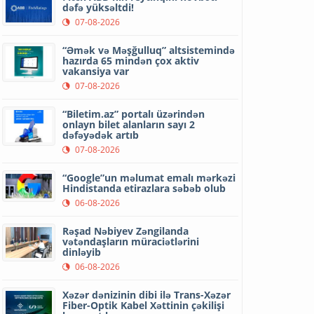
dəfə yüksəltdi!
07-08-2026
“Əmək və Məşğulluq” altsistemində
hazırda 65 mindən çox aktiv
vakansiya var
07-08-2026
“Biletim.az” portalı üzərindən
onlayn bilet alanların sayı 2
dəfəyədək artıb
07-08-2026
“Google”un məlumat emalı mərkəzi
Hindistanda etirazlara səbəb olub
06-08-2026
Rəşad Nəbiyev Zəngilanda
vətəndaşların müraciətlərini
dinləyib
06-08-2026
Xəzər dənizinin dibi ilə Trans-Xəzər
Fiber-Optik Kabel Xəttinin çəkilişi