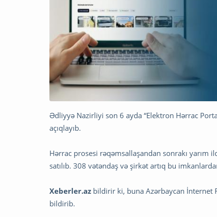
Ədliyyə Nazirliyi son 6 ayda “Elektron Hərrac Portal
açıqlayıb.
Hərrac prosesi rəqəmsallaşandan sonrakı yarım i
satılıb. 308 vətəndaş və şirkət artıq bu imkanlarda
Xeberler.az
bildirir ki, buna Azərbaycan İntern
bildirib.