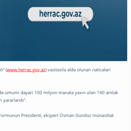
ı” (
www.herrac.gov.az
) vasitəsilə əldə olunan nəticələri
ldə ümumi dəyəri 100 milyon manata yaxın olan 140 əmlak
n yararlanıb".
et Formunun Prezidenti, ekspert Osman Gündüz münasibət