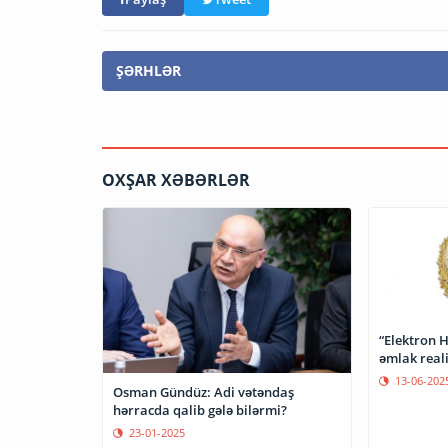
ŞƏRHLƏR
OXŞAR XƏBƏRLƏR
“Elektron H
əmlak reali
13-06-202
Osman Gündüz: Adi vətəndaş
hərracda qalib gələ bilərmi?
23-01-2025