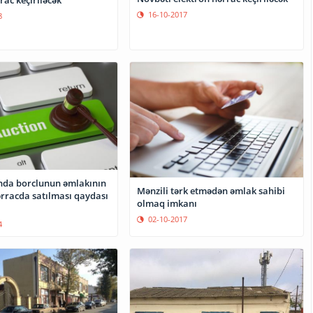
16-10-2017
8
da borclunun əmlakının
Mənzili tərk etmədən əmlak sahibi
ərracda satılması qaydası
olmaq imkanı
02-10-2017
4