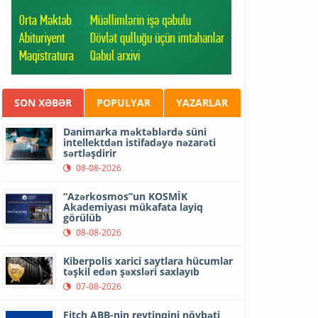
SON XƏBƏR
POPULYAR
YAZARLAR
Danimarka məktəblərdə süni
intellektdən istifadəyə nəzarəti
sərtləşdirir
08-08-2026
“Azərkosmos”un KOSMİK
Akademiyası mükafata layiq
görülüb
08-08-2026
Kiberpolis xarici saytlara hücumlar
təşkil edən şəxsləri saxlayıb
07-08-2026
Fitch ABB-nin reytinqini növbəti