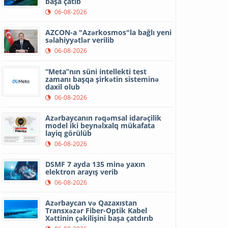
başa çatıb
06-08-2026
AZCON-a "Azərkosmos"la bağlı yeni
səlahiyyətlər verilib
06-08-2026
“Meta”nın süni intellekti test
zamanı başqa şirkətin sisteminə
daxil olub
06-08-2026
Azərbaycanın rəqəmsal idarəçilik
model iki beynəlxalq mükafata
layiq görülüb
06-08-2026
DSMF 7 ayda 135 minə yaxın
elektron arayış verib
06-08-2026
Azərbaycan və Qazaxıstan
Transxəzər Fiber-Optik Kabel
Xəttinin çəkilişini başa çatdırıb