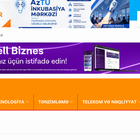
QƏ
XNOLOGİYA
TƏNZİMLƏMƏ
TELEKOM VƏ NƏQLİYYAT