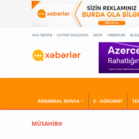
ANA SƏHİFƏ
LAYİHƏ HAQQINDA
ARXİV
XƏBƏRLƏR
ƏLA
RƏQƏMSAL DÜNYA
E - HÖKUMƏT
TE
MÜSAHİBƏ