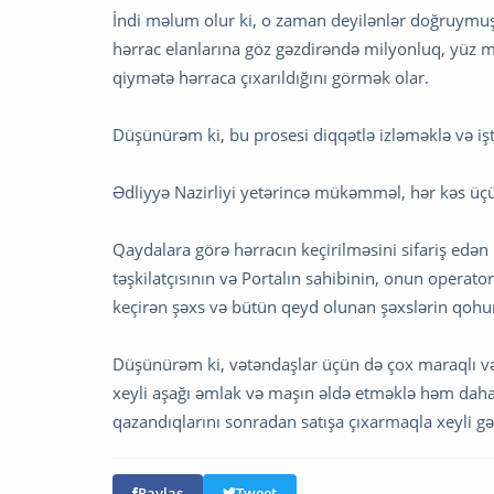
İndi məlum olur ki, o zaman deyilənlər doğruymuş,
hərrac elanlarına göz gəzdirəndə milyonluq, yüz mi
qiymətə hərraca çıxarıldığını görmək olar.
Düşünürəm ki, bu prosesi diqqətlə izləməklə və i
Ədliyyə Nazirliyi yetərincə mükəmməl, hər kəs üçün 
Qaydalara görə hərracın keçirilməsini sifariş edə
təşkilatçısının və Portalın sahibinin, onun opera
keçirən şəxs və bütün qeyd olunan şəxslərin qohum
Düşünürəm ki, vətəndaşlar üçün də çox maraqlı və f
xeyli aşağı əmlak və maşın əldə etməklə həm daha u
qazandıqlarını sonradan satışa çıxarmaqla xeyli gəli
Paylaş
Tweet