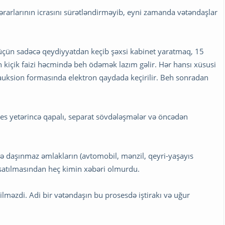
ərarlarının icrasını sürətləndirməyib, eyni zamanda vətəndaşlar
n üçün sadəcə qeydiyyatdan keçib şəxsi kabinet yaratmaq, 15
kiçik faizi həcmində beh ödəmək lazım gəlir. Hər hansı xüsusi
auksion formasında elektron qaydada keçirilir. Beh sonradan
s yetərincə qapalı, separat sövdələşmələr və öncədən
ə daşınmaz əmlakların (avtomobil, mənzil, qeyri-yaşayıs
ə satılmasından heç kimin xəbəri olmurdu.
bilməzdi. Adi bir vətəndaşın bu prosesdə iştirakı və uğur