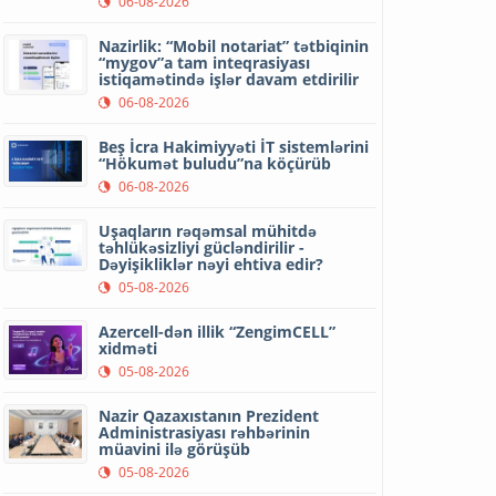
06-08-2026
Nazirlik: “Mobil notariat” tətbiqinin
“mygov”a tam inteqrasiyası
istiqamətində işlər davam etdirilir
06-08-2026
Beş İcra Hakimiyyəti İT sistemlərini
“Hökumət buludu”na köçürüb
06-08-2026
Uşaqların rəqəmsal mühitdə
təhlükəsizliyi gücləndirilir -
Dəyişikliklər nəyi ehtiva edir?
05-08-2026
Azercell-dən illik “ZengimCELL”
xidməti
05-08-2026
Nazir Qazaxıstanın Prezident
Administrasiyası rəhbərinin
müavini ilə görüşüb
05-08-2026