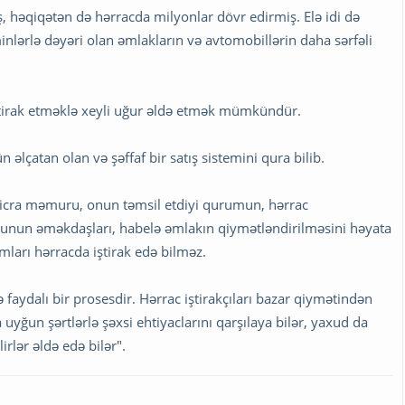
 həqiqətən də hərracda milyonlar dövr edirmiş. Elə idi də
nlərlə dəyəri olan əmlakların və avtomobillərin daha sərfəli
ştirak etməklə xeyli uğur əldə etmək mümkündür.
əlçatan olan və şəffaf bir satış sistemini qura bilib.
n icra məmuru, onun təmsil etdiyi qurumun, hərrac
torunun əməkdaşları, habelə əmlakın qiymətləndirilməsini həyata
ları hərracda iştirak edə bilməz.
aydalı bir prosesdir. Hərrac iştirakçıları bazar qiymətindən
yğun şərtlərlə şəxsi ehtiyaclarını qarşılaya bilər, yaxud da
rlər əldə edə bilər".