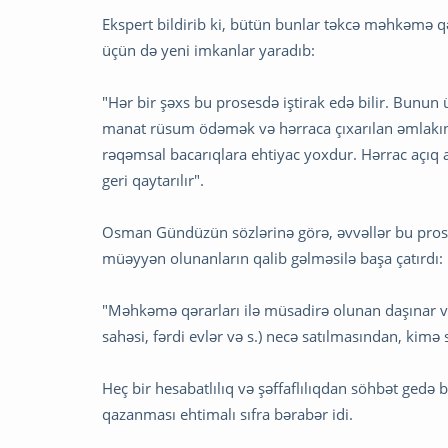
Ekspert bildirib ki, bütün bunlar təkcə məhkəmə q
üçün də yeni imkanlar yaradıb:
"Hər bir şəxs bu prosesdə iştirak edə bilir. Bunu
manat rüsum ödəmək və hərraca çıxarılan əmlakın 
rəqəmsal bacarıqlara ehtiyac yoxdur. Hərrac açıq 
geri qaytarılır".
Osman Gündüzün sözlərinə görə, əvvəllər bu prose
müəyyən olunanların qalib gəlməsilə başa çatırdı:
"Məhkəmə qərarları ilə müsadirə olunan daşınar v
sahəsi, fərdi evlər və s.) necə satılmasından, kim
Heç bir hesabatlılıq və şəffaflılıqdan söhbət gedə 
qazanması ehtimalı sıfra bərabər idi.