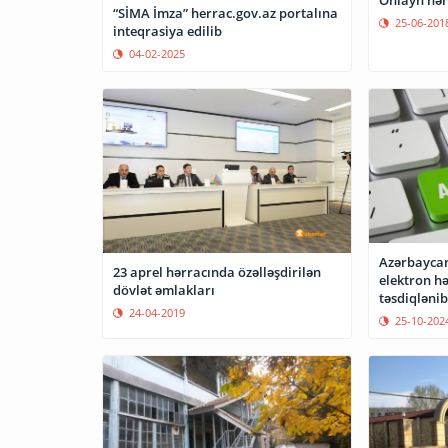
“SİMA İmza” herrac.gov.az portalına
25-06-201
inteqrasiya edilib
04-02-2025
Azərbaycan
23 aprel hərracında özəlləşdirilən
elektron h
dövlət əmlakları
təsdiqlənib
24-04-2019
25-10-202