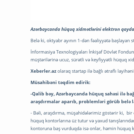
Azərbaycanda hüquq xidmətlərini elektron qaydad
Belə ki, oktyabr ayının 1-dən fəaliyyətə başlayan 
İnformasiya Texnologiyaları İnkişaf Dövlət Fondun
müştərilərinə ucuz, sürətli və keyfiyyətli hüquq x
Xeberler.az
olaraq startap ilə bağlı ətraflı layih
Müsahibəni təqdim edirik:
-Qalib bəy, Azərbaycanda hüquq sahəsi ilə bağ
araşdırmalar aparıb, problemləri görüb belə l
- Bəli, araşdırma, müşahidələrimiz göstərir ki, bi
hüquq kontorlarına üz tutur və yaxud tanışlarında
kontoruna baş vurduqda isə onlar, həmin hüquq k