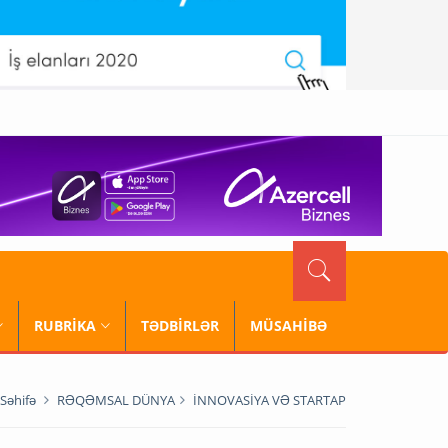
RUBRİKA
TƏDBİRLƏR
MÜSAHİBƏ
Səhifə
RƏQƏMSAL DÜNYA
İNNOVASİYA VƏ STARTAP