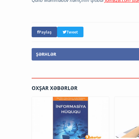
Qalib Məmmədov həmçinin qlobal
JoinB2B.com star
Paylaş
Tweet
ŞƏRHLƏR
OXŞAR XƏBƏRLƏR