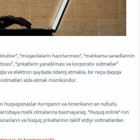
məktublar”, “müqavilələrin hazırlanması”, “məhkəmə sənədlərinin
izası”, “şirkətlərin yaradılması və korporativ xidmətlər”
qla və elektron qaydada ödəniş etməklə, bir neçə dəqiqə
q xidmətləri əldə etmək mümkündür.
rən hüquqşünaslar Avropanın və Amerikanın ən nüfuzlu
ş təcrübəyə malik olmalarına baxmayaraq, “Huquq.online”-nın
ünasların və hüquq şirkətlərinin təklif etdiyi xidmətlərdən