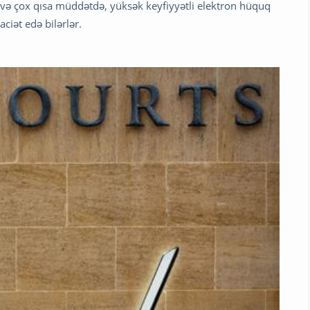
 və çox qısa müddətdə, yüksək keyfiyyətli elektron hüquq
ciət edə bilərlər.