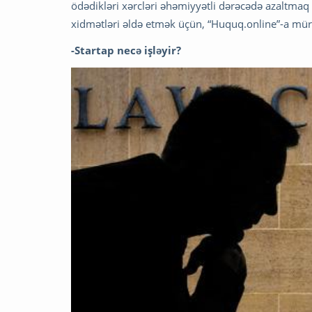
ödədikləri xərcləri əhəmiyyətli dərəcədə azaltmaq
xidmətləri əldə etmək üçün, “Huquq.online”-a müra
-Startap necə işləyir?