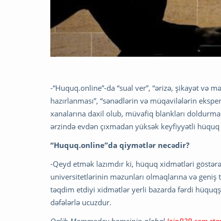
-“Huquq.online”-da “sual ver”, “ərizə, şikayət və 
hazırlanması”, “sənədlərin və müqavilələrin ekspert
xanalarına daxil olub, müvafiq blankları doldurma
ərzində evdən çıxmadan yüksək keyfiyyətli hüqu
“Huquq.online”da qiymətlər necədir?
-Qeyd etmək lazımdır ki, hüquq xidmətləri göstə
universitetlərinin məzunları olmaqlarına və geni
təqdim etdiyi xidmətlər yerli bazarda fərdi hüquqş
dəfələrlə ucuzdur.