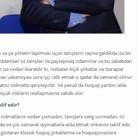
 ya şirkətin tapılması üçün tanışların rəyinə gəldikdə isə bir
roblemləri öz tanışları ilə paylaşmaq isdəmirlər və bu səbəbdən
isə ondan ibarətdir ki, nisbətən kiçik şirkətlər və staraplar
s vakansiyası üzrə işçi cəlb etmək o qədər də səmərəli olmur
ətsiz xidmətlə qarşılaşırlar. Və yaxud da hüquqi yardım əldə
böyük risklərin reallaşmasına səbəb olur.
lif edir?
q xidmətlərini evdən çıxmadan, tanışlara zəng vurmadan, öz
a və çox səmərəli qiymətlərlə əldə etmək imkanını təklif edir.
i göstərən klassik hüquq şirkətlərinə və hüquqşünaslara