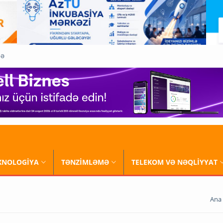
QƏ
XNOLOGİYA
TƏNZİMLƏMƏ
TELEKOM VƏ NƏQLİYYAT
Ana 