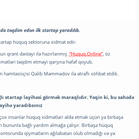
a təqdim edən ilk startap yaradılıb.
startap hüquq sektoruna xidmət edir.
un qrant dəstəyi ilə hazırlanmış
“Huquq.Online”
, öz
idmətləri təqdim etməyi qarşına həfəf qoyub.
ənin həmtəsisçisi Qalib Məmmədov ilə ətraflı söhbət etdik.
lı startap layihəsi görmək maraqlıdır. Yəqin ki, bu sahədə
ayihə yaradıbsınız
r çox insanlar hüquq xidmətləri əldə etmək üçün ya birbaşa
n bununla bağlı yardım almağa çalışır. Birbaşa hüquq
ontorunda qiymətlərin ağılabatan olub olmadığı və ya