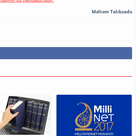
tapının da həmtəsisçisidir.
Məltəm Talıbzadə