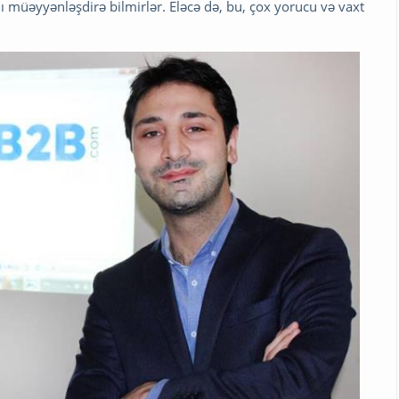
nı müəyyənləşdirə bilmirlər. Eləcə də, bu, çox yorucu və vaxt