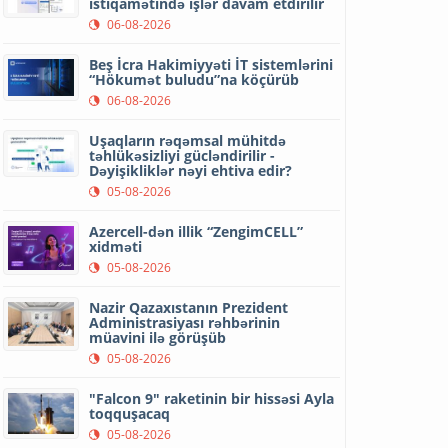
istiqamətində işlər davam etdirilir
06-08-2026
Beş İcra Hakimiyyəti İT sistemlərini
“Hökumət buludu”na köçürüb
06-08-2026
Uşaqların rəqəmsal mühitdə
təhlükəsizliyi gücləndirilir -
Dəyişikliklər nəyi ehtiva edir?
05-08-2026
Azercell-dən illik “ZengimCELL”
xidməti
05-08-2026
Nazir Qazaxıstanın Prezident
Administrasiyası rəhbərinin
müavini ilə görüşüb
05-08-2026
"Falcon 9" raketinin bir hissəsi Ayla
toqquşacaq
05-08-2026