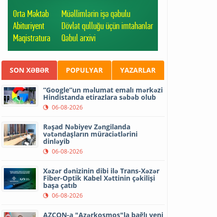
SON XƏBƏR
POPULYAR
YAZARLAR
“Google”un məlumat emalı mərkəzi
Hindistanda etirazlara səbəb olub
06-08-2026
Rəşad Nəbiyev Zəngilanda
vətəndaşların müraciətlərini
dinləyib
06-08-2026
Xəzər dənizinin dibi ilə Trans-Xəzər
Fiber-Optik Kabel Xəttinin çəkilişi
başa çatıb
06-08-2026
AZCON-a "Azərkosmos"la bağlı yeni