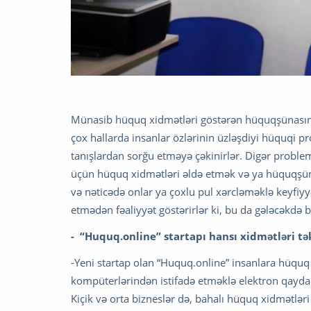
Münasib hüquq xidmətləri göstərən hüquqşünasın və
çox hallarda insanlar özlərinin üzləşdiyi hüquqi p
tanışlardan sorğu etməyə çəkinirlər. Digər problem 
üçün hüquq xidmətləri əldə etmək və ya hüquqşüna
və nəticədə onlar ya çoxlu pul xərcləməklə keyfiyy
etmədən fəaliyyət göstərirlər ki, bu da gələcəkdə 
- “Huquq.online” startapı hansı xidmətləri tək
-Yeni startap olan “Huquq.online” insanlara hüqu
kompüterlərindən istifadə etməklə elektron qaydad
Kiçik və orta bizneslər də, bahalı hüquq xidmətlər