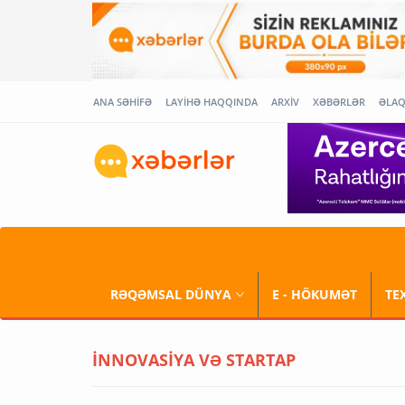
ANA SƏHİFƏ
LAYİHƏ HAQQINDA
ARXİV
XƏBƏRLƏR
ƏLA
RƏQƏMSAL DÜNYA
E - HÖKUMƏT
TE
İNNOVASİYA VƏ STARTAP