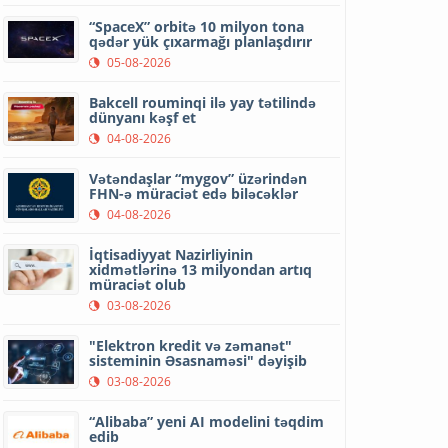
“SpaceX” orbitə 10 milyon tona
qədər yük çıxarmağı planlaşdırır
05-08-2026
Bakcell rouminqi ilə yay tətilində
dünyanı kəşf et
04-08-2026
Vətəndaşlar “mygov” üzərindən
FHN-ə müraciət edə biləcəklər
04-08-2026
İqtisadiyyat Nazirliyinin
xidmətlərinə 13 milyondan artıq
müraciət olub
03-08-2026
"Elektron kredit və zəmanət"
sisteminin Əsasnaməsi" dəyişib
03-08-2026
“Alibaba” yeni AI modelini təqdim
edib