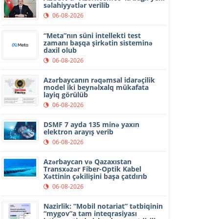
səlahiyyətlər verilib
06-08-2026
“Meta”nın süni intellekti test
zamanı başqa şirkətin sisteminə
daxil olub
06-08-2026
Azərbaycanın rəqəmsal idarəçilik
model iki beynəlxalq mükafata
layiq görülüb
06-08-2026
DSMF 7 ayda 135 minə yaxın
elektron arayış verib
06-08-2026
Azərbaycan və Qazaxıstan
Transxəzər Fiber-Optik Kabel
Xəttinin çəkilişini başa çatdırıb
06-08-2026
Nazirlik: “Mobil notariat” tətbiqinin
“mygov”a tam inteqrasiyası