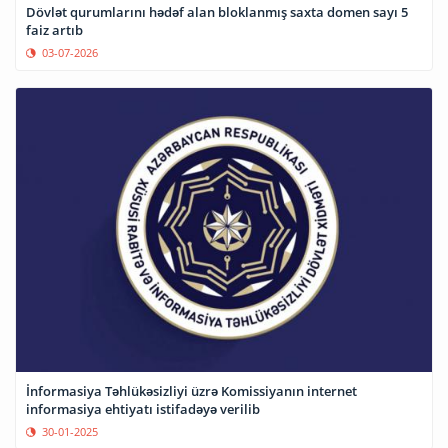
Dövlət qurumlarını hədəf alan bloklanmış saxta domen sayı 5
faiz artıb
03-07-2026
İnformasiya Təhlükəsizliyi üzrə Komissiyanın internet
informasiya ehtiyatı istifadəyə verilib
30-01-2025