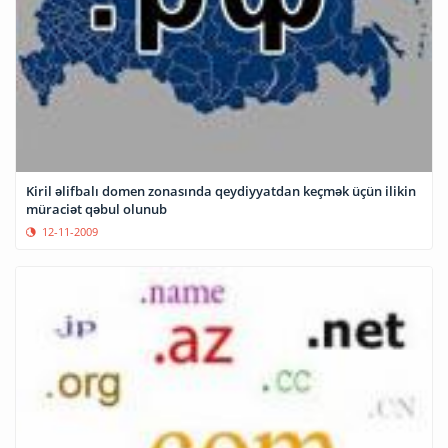
Kiril əlifbalı domen zonasında qeydiyyatdan keçmək üçün ilikin
müraciət qəbul olunub
12-11-2009