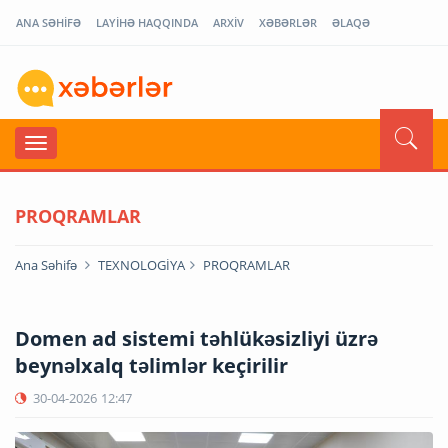
ANA SƏHİFƏ
LAYİHƏ HAQQINDA
ARXİV
XƏBƏRLƏR
ƏLAQƏ
PROQRAMLAR
Ana Səhifə
TEXNOLOGİYA
PROQRAMLAR
Domen ad sistemi təhlükəsizliyi üzrə
beynəlxalq təlimlər keçirilir
30-04-2026
12:47