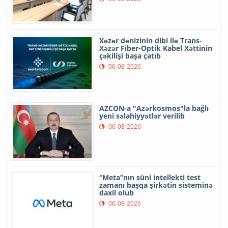
Xəzər dənizinin dibi ilə Trans-
Xəzər Fiber-Optik Kabel Xəttinin
çəkilişi başa çatıb
06-08-2026
AZCON-a "Azərkosmos"la bağlı
yeni səlahiyyətlər verilib
06-08-2026
“Meta”nın süni intellekti test
zamanı başqa şirkətin sisteminə
daxil olub
06-08-2026