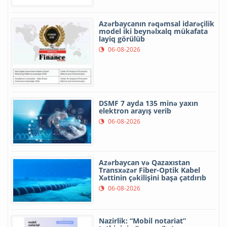
Azərbaycanın rəqəmsal idarəçilik
model iki beynəlxalq mükafata
layiq görülüb
06-08-2026
DSMF 7 ayda 135 minə yaxın
elektron arayış verib
06-08-2026
Azərbaycan və Qazaxıstan
Transxəzər Fiber-Optik Kabel
Xəttinin çəkilişini başa çatdırıb
06-08-2026
Nazirlik: “Mobil notariat”