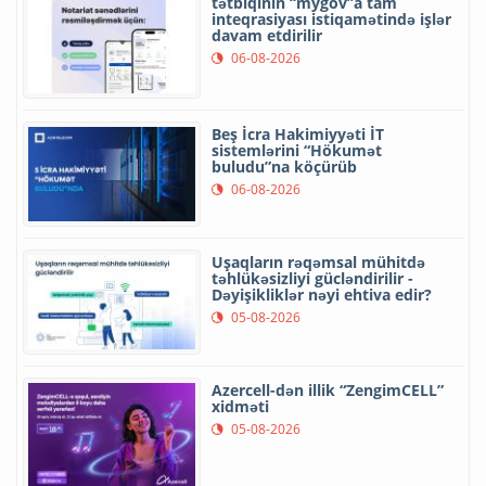
tətbiqinin “mygov”a tam
inteqrasiyası istiqamətində işlər
davam etdirilir
06-08-2026
Beş İcra Hakimiyyəti İT
sistemlərini “Hökumət
buludu”na köçürüb
06-08-2026
Uşaqların rəqəmsal mühitdə
təhlükəsizliyi gücləndirilir -
Dəyişikliklər nəyi ehtiva edir?
05-08-2026
Azercell-dən illik “ZengimCELL”
xidməti
05-08-2026