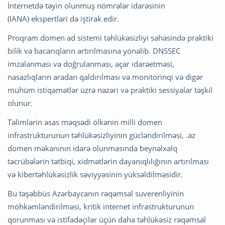
İnternetdə təyin olunmuş nömrələr idarəsinin
(IANA) ekspertləri də iştirak edir.
Proqram domen ad sistemi təhlükəsizliyi sahəsində praktiki
bilik və bacarıqların artırılmasına yönəlib. DNSSEC
imzalanması və doğrulanması, açar idarəetməsi,
nasazlıqların aradan qaldırılması və monitorinqi və digər
mühüm istiqamətlər üzrə nəzəri və praktiki sessiyalar təşkil
olunur.
Təlimlərin əsas məqsədi ölkənin milli domen
infrastrukturunun təhlükəsizliyinin gücləndirilməsi, .az
domen məkanının idarə olunmasında beynəlxalq
təcrübələrin tətbiqi, xidmətlərin dayanıqlılığının artırılması
və kibertəhlükəsizlik səviyyəsinin yüksəldilməsidir.
Bu təşəbbüs Azərbaycanın rəqəmsal suverenliyinin
möhkəmləndirilməsi, kritik internet infrastrukturunun
qorunması və istifadəçilər üçün daha təhlükəsiz rəqəmsal