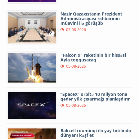
Nazir Qazaxıstanın Prezident
Administrasiyası rəhbərinin
müavini ilə görüşüb
05-08-2026
"Falcon 9" raketinin bir hissəsi
Ayla toqquşacaq
05-08-2026
“SpaceX” orbitə 10 milyon tona
qədər yük çıxarmağı planlaşdırır
05-08-2026
Bakcell rouminqi ilə yay tətilində
dünyanı kəşf et