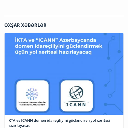
OXŞAR XƏBƏRLƏR
İKTA və ICANN domen idarəçiliyini gücləndirən yol xəritəsi
hazırlayacaq