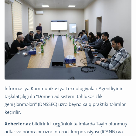
İnformasiya Kommunikasiya Texnologiyaları Agentliyinin
təşkilatçılığı ilə “Domen ad sistemi təhlükəsizlik
genişlənmələri” (DNSSEC) üzrə beynəlxalq praktiki təlimlər
keçirilir.
Xeberler.az
bildirir ki, üçgünlük təlimlərdə Təyin olunmuş
adlar və nömrələr üzrə internet korporasiyası (ICANN) və