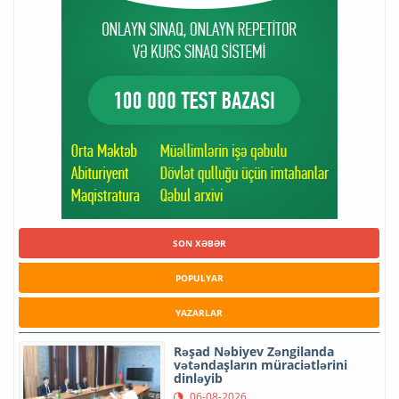
SON XƏBƏR
POPULYAR
YAZARLAR
Rəşad Nəbiyev Zəngilanda
vətəndaşların müraciətlərini
dinləyib
06-08-2026