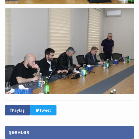
Paylaş
Tweet
ŞƏRHLƏR