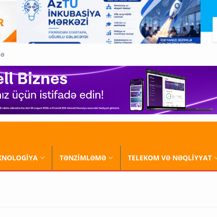
QƏ
XNOLOGİYA
TƏNZİMLƏMƏ
TELEKOM VƏ NƏQLİYYAT