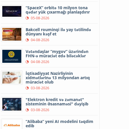
“SpaceX” orbitə 10 milyon tona
qədər yük çıxarmağı planlaşdırır
05-08-2026
Bakcell rouminqi ilə yay tətilində
dünyanı kəşf et
04-08-2026
Vətəndaşlar “mygov” üzərindən
FHN-ə müraciət edə biləcəklər
04-08-2026
İqtisadiyyat Nazirliyinin
xidmətlərinə 13 milyondan artıq
müraciət olub
03-08-2026
"Elektron kredit və zəmanət"
sisteminin Əsasnaməsi" dəyişib
03-08-2026
“Alibaba” yeni AI modelini təqdim
edib