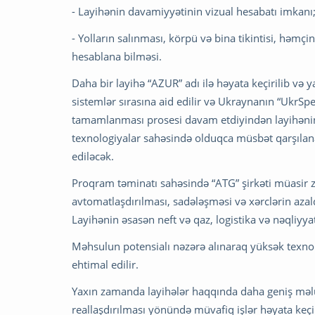
- Layihənin davamiyyətinin vizual hesabatı imkanı
- Yolların salınması, körpü və bina tikintisi, həmçi
hesablana bilməsi.
Daha bir layihə “AZUR” adı ilə həyata keçirilib və y
sistemlər sırasına aid edilir və Ukraynanın “UkrSpec 
tamamlanması prosesi davam etdiyindən layihəni
texnologiyalar sahəsində olduqca müsbət qarşıla
ediləcək.
Proqram təminatı sahəsində “ATG” şirkəti müasir z
avtomatlaşdırılması, sadələşməsi və xərclərin aza
Layihənin əsasən neft və qaz, logistika və nəqliyya
Məhsulun potensialı nəzərə alınaraq yüksək texno
ehtimal edilir.
Yaxın zamanda layihələr haqqında daha geniş məlum
reallaşdırılması yönündə müvafiq işlər həyata keçi