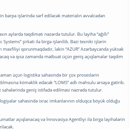
;
nin bərpa işlərində sərf ediləcək materialın əvvəlcədən
axın aylarda təqdimatı nəzərdə tutulur. Bu layihə “ağıllı”
Systems” şirkəti ilə birgə işlənilib. Bəzi texniki işlərin
n məxfiliyi qorunmaqdadır, lakin “AZUR” Azərbaycanda yüksək
nacaq və qısa zamanda mətbuat üçün geniş açıqlamalar təqdim
aman üçün logistika sahəsində bir çox proseslərin
ldılmasına köməklik edəcək “LOMS” adlı məhsulu ərsəyə gətirib.
t sahələrində geniş istifadə edilməsi nəzrədə tutulur.
logiyalar sahəsində ixrac imkanlarının olduqca böyük olduğu
atlar açıqlanacaq və İnnovasiya Agentliyi ilə birgə layihələrin
riləcək.