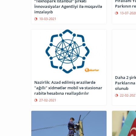
Pirallahı 
“Texnopark İstanbul” şirkəti
Parkının re
İnnovasiyalar Agentliyi ilə müqavilə
imzalayıb
13-07-202
10-03-2021
Daha 2 şir
Nazirlik: Azad edilmiş ərazilərdə
Parklarına 
"ağıllı" xidmətlər mobil və stasionar
olunub
rabitə hesabına reallaşdırılır
22-02-202
27-02-2021