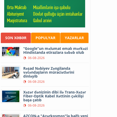
SON XƏBƏR
POPULYAR
YAZARLAR
“Google”un məlumat emalı mərkəzi
Hindistanda etirazlara səbəb olub
06-08-2026
Rəşad Nəbiyev Zəngilanda
vətəndaşların müraciətlərini
dinləyib
06-08-2026
Xəzər dənizinin dibi ilə Trans-Xəzər
Fiber-Optik Kabel Xəttinin çəkilişi
başa çatıb
06-08-2026
AZCON-a "Azərkosmos"la bağlı yeni