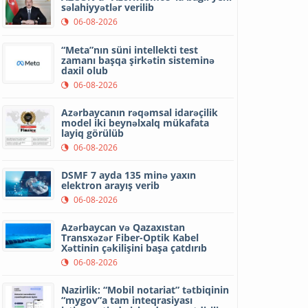
səlahiyyətlər verilib
06-08-2026
“Meta”nın süni intellekti test
zamanı başqa şirkətin sisteminə
daxil olub
06-08-2026
Azərbaycanın rəqəmsal idarəçilik
model iki beynəlxalq mükafata
layiq görülüb
06-08-2026
DSMF 7 ayda 135 minə yaxın
elektron arayış verib
06-08-2026
Azərbaycan və Qazaxıstan
Transxəzər Fiber-Optik Kabel
Xəttinin çəkilişini başa çatdırıb
06-08-2026
Nazirlik: “Mobil notariat” tətbiqinin
“mygov”a tam inteqrasiyası