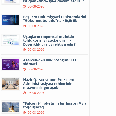
istiqamətində işlər davam etdirilir
06-08-2026
Beş İcra Hakimiyyəti İT sistemlərini
“Hökumət buludu”na köçürüb
06-08-2026
Uşaqların rəqəmsal mühitdə
təhlükəsizliyi gücləndirilir -
Dəyişikliklər nəyi ehtiva edir?
05-08-2026
Azercell-dən illik “ZengimCELL”
xidməti
05-08-2026
Nazir Qazaxıstanın Prezident
Administrasiyası rəhbərinin
müavini ilə görüşüb
05-08-2026
"Falcon 9" raketinin bir hissəsi Ayla
toqquşacaq
05-08-2026