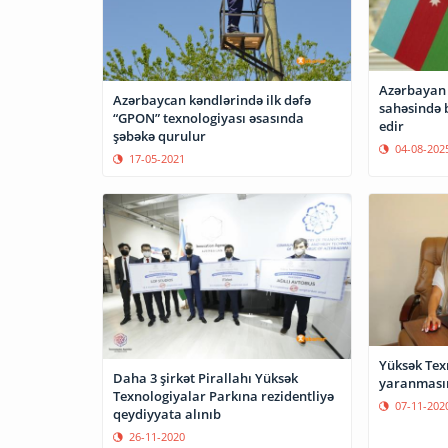
Azərbayan 
Azərbaycan kəndlərində ilk dəfə
sahəsində b
“GPON” texnologiyası əsasında
edir
şəbəkə qurulur
04-08-202
17-05-2021
Yüksək Tex
Daha 3 şirkət Pirallahı Yüksək
yaranmasın
Texnologiyalar Parkına rezidentliyə
07-11-202
qeydiyyata alınıb
26-11-2020