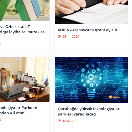
və Özbəkistan IT
KOICA Azərbaycana qrant ayırıb
irgə layihələri müzakirə
25-11-2020
5
nologiyalar Parkının
Qarabağda yüksək texnologiyalar
dan 4 il ötür
parkları yaradılacaq
0
18-02-2021