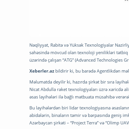
Nəqliyyat, Rabitə və Yüksək Texnologiyalar Nazirli
sahəsində mövcud olan texnoloji yenilikləri tətbiq 
üzərində çalışan “ATG” (Advanced Technologies G
Xeberler.az
bildirir ki, bu barədə Agentlikdən məl
Məlumatda deyilir ki, hazırda şirkət bir sıra layihə
Nicat Abdulla raket texnologiyaları üzrə xaricdə ali
əsas layihələri ilə bağlı mətbuata müsahibə verərək
Bu layihələrdən biri lidar texnologiyasına əsaslan
abidələrin, binaların təmir və bərpasında geniş imk
Azərbaycan şirkəti – “Project Terra” və “Olimp UAV” 