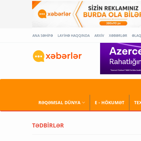
ANA SƏHİFƏ
LAYİHƏ HAQQINDA
ARXİV
XƏBƏRLƏR
ƏLA
RƏQƏMSAL DÜNYA
E - HÖKUMƏT
TE
TƏDBİRLƏR