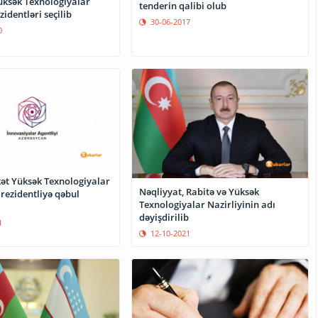
Yüksək Texnologiyalar
tenderin qalibi olub
zidentləri seçilib
30-06-2017
0
kət Yüksək Texnologiyalar
Nəqliyyat, Rabitə və Yüksək
rezidentliyə qəbul
Texnologiyalar Nazirliyinin adı
dəyişdirilib
1
12-10-2021