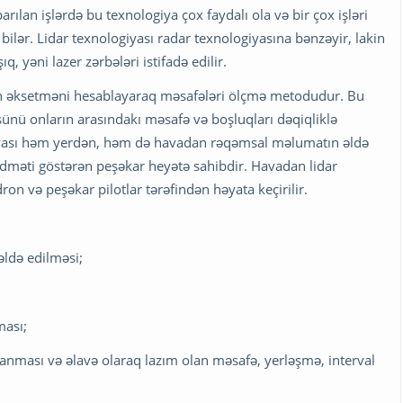
ılan işlərdə bu texnologiya çox faydalı ola və bir çox işləri
ər. Lidar texnologiyası radar texnologiyasına bənzəyir, lakin
q, yəni lazer zərbələri istifadə edilir.
ranan əksetməni hesablayaraq məsafələri ölçmə metodudur. Bu
sünü onların arasındakı məsafə və boşluqları dəqiqliklə
iyası həm yerdən, həm də havadan rəqəmsal məlumatın əldə
i xidməti göstərən peşəkar heyətə sahibdir. Havadan lidar
ron və peşəkar pilotlar tərəfindən həyata keçirilir.
əldə edilməsi;
ması;
lanması və əlavə olaraq lazım olan məsafə, yerləşmə, interval