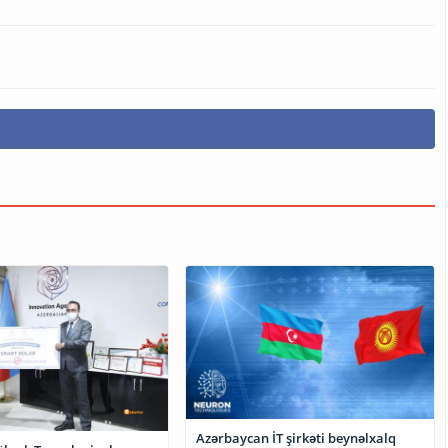
Azərbaycan İT şirkəti beynəlxalq