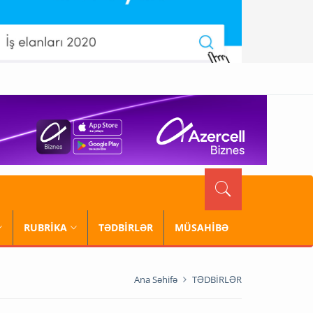
RUBRİKA
TƏDBİRLƏR
MÜSAHİBƏ
Ana Səhifə
TƏDBİRLƏR