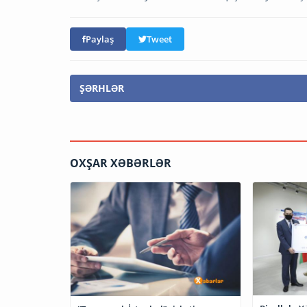
Paylaş
Tweet
ŞƏRHLƏR
OXŞAR XƏBƏRLƏR