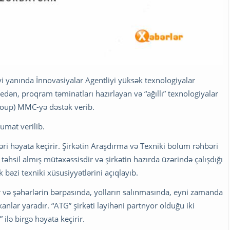
yi yanında İnnovasiyalar Agentliyi yüksək texnologiyalar
edən, proqram təminatları hazırlayan və “ağıllı” texnologiyalar
roup) MMC-yə dəstək verib.
umat verilib.
ləri həyata keçirir. Şirkətin Araşdırma və Texniki bölüm rəhbəri
 təhsil almış mütəxəssisdir və şirkətin hazırda üzərində çalışdığı
 bəzi texniki xüsusiyyətlərini açıqlayıb.
ır və şəhərlərin bərpasında, yolların salınmasında, eyni zamanda
anlar yaradır. “ATG” şirkəti layihəni partnyor olduğu iki
ilə birgə həyata keçirir.