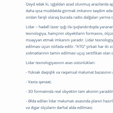
Qeyd edək ki, işğaldan azad olunmuş ərazilərdə apar
daha qısa müddətdə görmək imkanını təqdim edə bil
ondan fərqli olaraq burada radio dalğaları yerinə işı
Lidar – hədəfi lazer işığı ilə işıqlandırdıqda ya
texnologiya, həmçinin obyektlərin formasını, ölçü
müəyyən etmək imkanını yaradır. Lidar texnolog
edilməsi üçün istifadə edilir. “ATG” şirkəti hər ik
xidmətlərinin təmin edilməsi uçuş sertifikatı olan d
Lidar texnologiyasının əsas üstünlükləri:
- Yüksək dəqiqlik və rəqəmsal məlumat bazasının 
- Vaxta qənaət;
- 3D formatında real obyektin tam əksinin yaradıl
- Əldə edilən lidar məlumatı əsasında planın hazır
və digər ölçülərin dərhal əldə edilməsi;