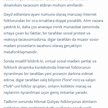
dinamikanı təcəssüm etdirən mühüm amillərdir.
Qeyd edilənlərə əyani nümunə olaraq məruzəçi İnternet
folklorundan bir sıra örnəklərə diqqət yönəldib. Alim nəzərə
çatdırıb ki, daha çox ənənəyə ironik münasibət zəminində
ortaya çıxan bu faktlar, bir tərəfdən sosial protest və
reaksiya təcəssümüdürsə, digər tərəfdən də müasir sosio-
mədəni proseslərin təzahürü olaraq gerçəkliyin
metaforikləşməsidir.
Sonda müəllif bildirib ki, virtual sosial-mədəni şərtlər və
folklorik dinamika kontekstində İnternet folklorunun
öyrənilməsi bir tərəfdən yeni prosesin dərkinə xidmət
edirsə, digər tərəfdən xalq biliyinin (“lore”-nin) və xalqın
(“folk”-un) folklor qrupları, onların kollektiv maraq və
rəylərinin öyrənilməsi üçün geniş imkanlar yaradır.
Tədbirin sonunda Hikmət Quliyev folklorşünas alimlərin
qaldırılan elmi problemlə bağlı suallarına cavab verib.