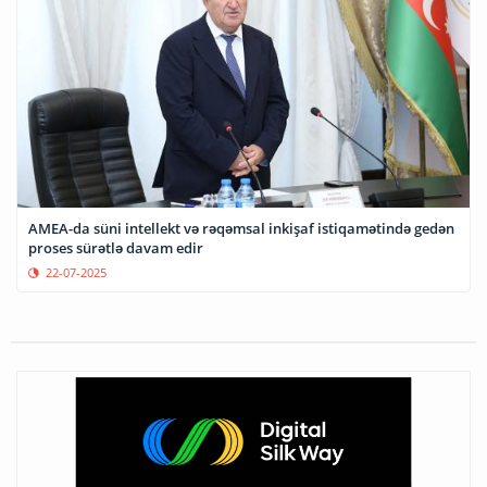
AMEA-da süni intellekt və rəqəmsal inkişaf istiqamətində gedən
proses sürətlə davam edir
22-07-2025