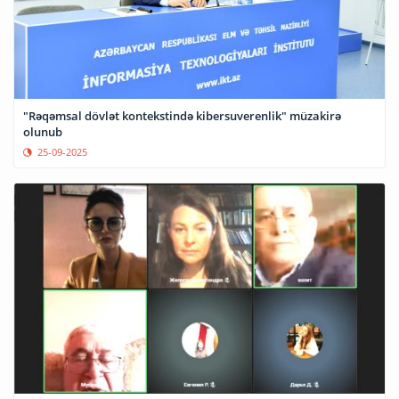
"Rəqəmsal dövlət kontekstində kibersuverenlik" müzakirə
olunub
25-09-2025