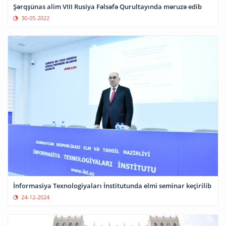
Şərqşünas alim VIII Rusiya Fəlsəfə Qurultayında məruzə edib
30-05-2022
İnformasiya Texnologiyaları İnstitutunda elmi seminar keçirilib
24-12-2024