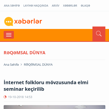
ANA SƏHİFƏ
LAYİHƏ HAQQINDA
ARXİV
XƏBƏRLƏR
ƏLAQƏ
RƏQƏMSAL DÜNYA
Ana Səhifə
RƏQƏMSAL DÜNYA
İnternet folkloru mövzusunda elmi
seminar keçirilib
19-10-2018
14:53