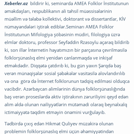
Xeberler.az
bildirir ki, seminarda AMEA Folklor İnstitutunun
əməkdaşları, respublikanın ali təhsil müəssisələrinin
müəllim və tələbə kollektivi, doktorant və dissertantlar, KİV
nümayəndələri iştirak ediblər.Seminarı AMEA Folklor
İnstitutunun Mifologiya şöbəsinin müdiri, filologiya üzrə
elmlər doktoru, professor Seyfəddin Rzasoylu açaraq bildirib
ki, son illər İnternetin həyatımızın bir parçasına çevrilməsilə
folklorşünaslıq elmi yenidən canlanmaqda ve inkişaf
etməkdədir. Diqqətə çatdırıb ki, bu gün yaxın Şərqdə baş
verən münaqişələr sosial şəbəkələr vasitəsilə alovlandırılıb
və ona görə də İnternet folklorunun tədqiq edilməsi olduqca
vacibdir. Azərbaycan alimlərinin dünya folklorşünaslığında
baş verən proseslərdə aktiv iştirakının zəruriliyini qeyd edən
alim əldə olunan nailiyyətlərin mütəmadi olaraq beynəlxalq
ictimaiyyətə təqdim etməyin önəmini vurğulayıb.
Tədbirdə çıxış edən Hikmət Quliyev müzakirə olunan
problemin folklorşünaslıq elmi üçün əhəmiyyətindən