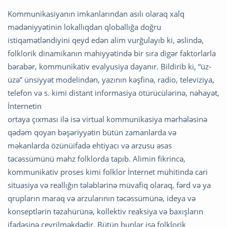
Kommunikasiyanın imkanlarından asılı olaraq xalq
mədəniyyətinin lokallıqdan qloballığa doğru
istiqamətləndiyini qeyd edən alim vurğulayıb ki, əslində,
folklorik dinamikanın mahiyyətində bir sıra digər faktorlarla
bərabər, kommunikativ evalyusiya dayanır. Bildirib ki, “üz-
üzə” ünsiyyət modelindən, yazının kəşfinə, radio, televiziya,
telefon və s. kimi distant informasiya ötürücülərinə, nəhayət,
İnternetin
ortaya çıxması ilə isə virtual kommunikasiya mərhələsinə
qədəm qoyan bəşəriyyətin bütün zamanlarda və
məkanlarda özünüifadə ehtiyacı və arzusu əsas
təcəssümünü məhz folklorda tapıb. Alimin fikrincə,
kommunikativ proses kimi folklor İnternet mühitində cari
situasiya və reallığın tələblərinə müvafiq olaraq, fərd və ya
qrupların maraq və arzularının təcəssümünə, ideya və
konseptlərin təzahürünə, kollektiv reaksiya və baxışların
ifadəsinə çevrilməkdədir. Bütün bunlar isə folklorik