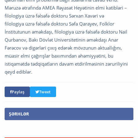
Məruzə ətrafında AMEA Rəyasət Heyətinin elmi katibləri –
filologiya üzrə fəlsəfə doktoru Sərxan Xavəri və
filologiya üzrə fəlsəfə doktoru Səfa Qarayev, Folklor
İnstitutunun əməkdaşı, filologiya üzrə fəlsəfə doktoru Nail
Qurbanov, Bakı Dövlət Universitetinin əməkdaşı Anar
Fərəcov və digərləri çıxış edərək mövzunun aktuallığını,
müasir elmi çağırışlar baxımından əhəmiyyətini, bu
istiqamətdə tədqiqatların davam etdirilməsinin zəruriliyini
qeyd ediblər.
Paylaş
Tweet
ŞƏRHLƏR