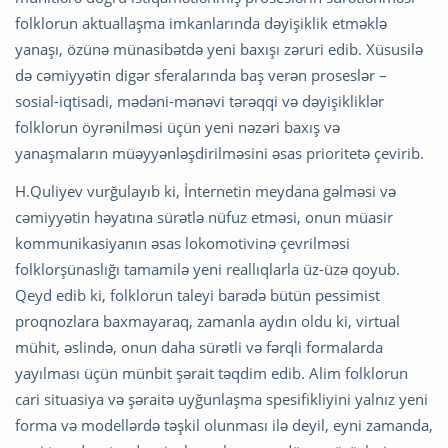
folklorun aktuallaşma imkanlarında dəyişiklik etməklə
yanaşı, özünə münasibətdə yeni baxışı zəruri edib. Xüsusilə
də cəmiyyətin digər sferalarında baş verən proseslər –
sosial-iqtisadi, mədəni-mənəvi tərəqqi və dəyişikliklər
folklorun öyrənilməsi üçün yeni nəzəri baxış və
yanaşmaların müəyyənləşdirilməsini əsas prioritetə çevirib.
H.Quliyev vurğulayıb ki, İnternetin meydana gəlməsi və
cəmiyyətin həyatına sürətlə nüfuz etməsi, onun müasir
kommunikasiyanın əsas lokomotivinə çevrilməsi
folklorşünaslığı tamamilə yeni reallıqlarla üz-üzə qoyub.
Qeyd edib ki, folklorun taleyi barədə bütün pessimist
proqnozlara baxmayaraq, zamanla aydın oldu ki, virtual
mühit, əslində, onun daha sürətli və fərqli formalarda
yayılması üçün münbit şərait təqdim edib. Alim folklorun
cari situasiya və şəraitə uyğunlaşma spesifikliyini yalnız yeni
forma və modellərdə təşkil olunması ilə deyil, eyni zamanda,