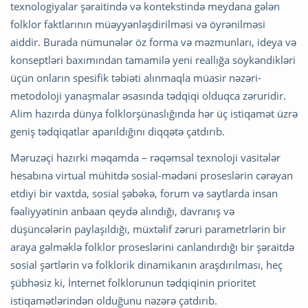
texnologiyalar şəraitində və kontekstində meydana gələn
folklor faktlarının müəyyənləşdirilməsi və öyrənilməsi
aiddir. Burada nümunələr öz forma və məzmunları, ideya və
konseptləri baxımından tamamilə yeni reallığa söykəndikləri
üçün onların spesifik təbiəti alınmaqla müasir nəzəri-
metodoloji yanaşmalar əsasında tədqiqi olduqca zəruridir.
Alim hazırda dünya folklorşünaslığında hər üç istiqamət üzrə
geniş tədqiqatlar aparıldığını diqqətə çatdırıb.
Məruzəçi hazırki məqamda – rəqəmsal texnoloji vasitələr
hesabına virtual mühitdə sosial-mədəni proseslərin cərəyan
etdiyi bir vaxtda, sosial şəbəkə, forum və saytlarda insan
fəaliyyətinin anbaan qeydə alındığı, davranış və
düşüncələrin paylaşıldığı, müxtəlif zəruri parametrlərin bir
araya gəlməklə folklor proseslərini canlandırdığı bir şəraitdə
sosial şərtlərin və folklorik dinamikanın araşdırılması, heç
şübhəsiz ki, İnternet folklorunun tədqiqinin prioritet
istiqamətlərindən olduğunu nəzərə çatdırıb.