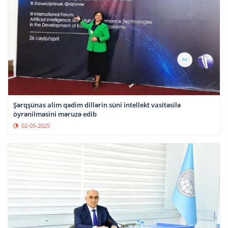
Şərqşünas alim qədim dillərin süni intellekt vasitəsilə
öyrənilməsini məruzə edib
02-05-2025