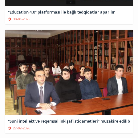
“Education 4.0” platforması ilə bağlı tədqiqatlar aparılır
30-01-2025
“Suni intellekt və rəqəmsal inkişaf istiqamətləri” müzakirə edilib
27-02-2026