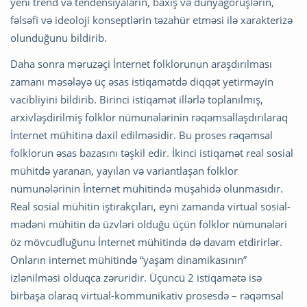
yeni trend və tendensiyaların, baxış və dünyagörüşlərin,
fəlsəfi və ideoloji konseptlərin təzahür etməsi ilə xarakterizə
olunduğunu bildirib.
Daha sonra məruzəçi İnternet folklorunun araşdırılması
zamanı məsələyə üç əsas istiqamətdə diqqət yetirməyin
vacibliyini bildirib. Birinci istiqamət illərlə toplanılmış,
arxivləşdirilmiş folklor nümunələrinin rəqəmsallaşdırılaraq
İnternet mühitinə daxil edilməsidir. Bu proses rəqəmsal
folklorun əsas bazasını təşkil edir. İkinci istiqamət real sosial
mühitdə yaranan, yayılan və variantlaşan folklor
nümunələrinin İnternet mühitində müşahidə olunmasıdır.
Real sosial mühitin iştirakçıları, eyni zamanda virtual sosial-
mədəni mühitin də üzvləri olduğu üçün folklor nümunələri
öz mövcudluğunu İnternet mühitində də davam etdirirlər.
Onların internet mühitində “yaşam dinamikasının”
izlənilməsi olduqca zəruridir. Üçüncü 2 istiqamətə isə
birbaşa olaraq virtual-kommunikativ prosesdə – rəqəmsal