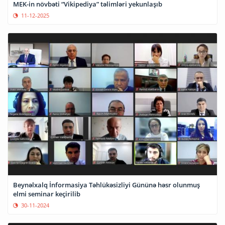
MEK-in növbəti “Vikipediya” təlimləri yekunlaşıb
11-12-2025
Beynəlxalq İnformasiya Təhlükəsizliyi Gününə həsr olunmuş
elmi seminar keçirilib
30-11-2024