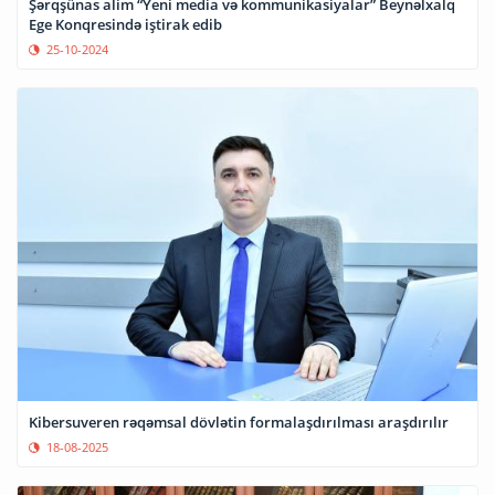
Şərqşünas alim “Yeni media və kommunikasiyalar” Beynəlxalq
Ege Konqresində iştirak edib
25-10-2024
Kibersuveren rəqəmsal dövlətin formalaşdırılması araşdırılır
18-08-2025