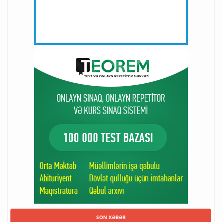
SON XƏBƏR