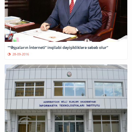
““Əşyaların İnterneti” inqilabi dəyişikliklərə səbəb olur”
28-09-2016