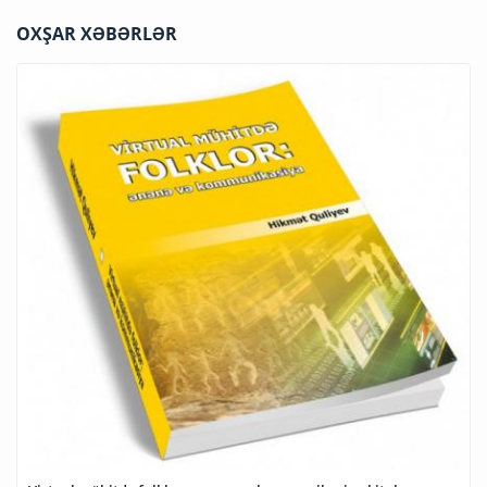
OXŞAR XƏBƏRLƏR