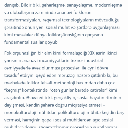
danışıb. Bildirib ki, şəhərləşmə, sənayeləşmə, modernləşmə
və qloballaşma zəminində ənənəvi folklorun
transformasiyaları, rəqəmsal texnologiyaların mövcudluğu
şəraitində onun yeni sosial mühit və şərtlərə uyğunlaşması
kimi məsələlər dünya folklorşünaslığının qarşısına
fundamental suallar qoyub.
Foklorşünaslığın bir elm kimi formalaşdığı XIX əsrin ikinci
yarısının ənənəvi mcəmiyyətlərin texno- industrial
cəmiyyətlərlə əvəz olunması prosesləri ilə eyni dövrə
təsadüf etdiyini qeyd edən məruzəçi nəzərə çatdırıb ki, bu
mərhələdə folklor fəlsəfi-metodoloji baxımdan daha çox
“keçmiş” kontekstində, “ötən günlər barədə xatirələr” kimi
araşdırılıb. Əlavə edib ki, gerçəkliyin, sosial həyatın ritminin
dəyişməsi, kəndin şəhərə doğru miqrasiya etməsi –
monokulturoloji mühitdən polikulturoloji mühitə keçidin baş
verməsi, həmçinin qapalı sosial mühitlərdən açıq sosial
mühitlərə doğru istiqamətlənmiş proseslərin sürətlənməsi