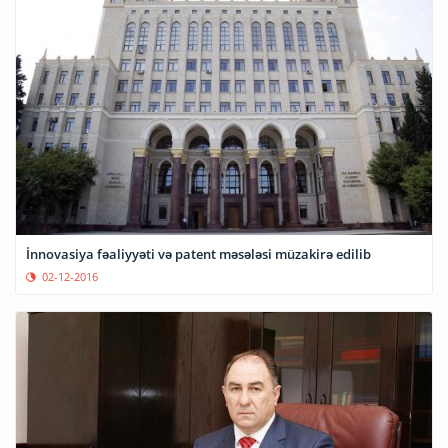
İnnovasiya fəaliyyəti və patent məsələsi müzakirə edilib
02-12-2016