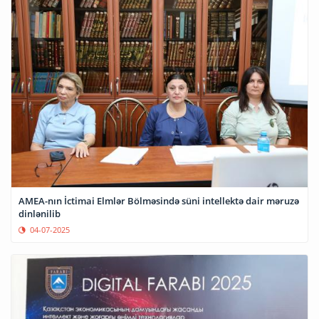
AMEA-nın İctimai Elmlər Bölməsində süni intellektə dair məruzə
dinlənilib
04-07-2025