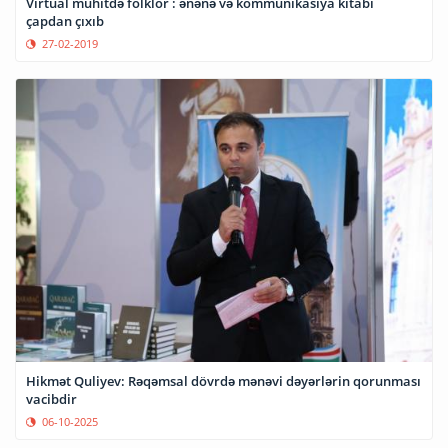
Virtual mühitdə folklor : ənənə və kommunikasiya kitabı
çapdan çıxıb
27-02-2019
Hikmət Quliyev: Rəqəmsal dövrdə mənəvi dəyərlərin qorunması
vacibdir
06-10-2025