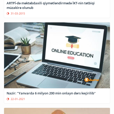
ARTPİ-də məktəbdaxili qiymətləndirmədə İKT-nin tətbiqi
müzakirə olunub
31-03-2015
Nazir: "Yanvarda 6 milyon 200 min onlayn dərs keçirilib"
22-01-2021