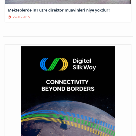
Məktəblərdə İKT üzrə direktor müavinləri niyə yoxdur?
22-10-2015