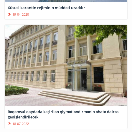
Xüsusi karantin rejiminin müddəti uzadılır
19-04-2020
Rəqəmsal qaydada keçirilən qiymətləndirmənin əhatə dairəsi
genişləndiriləcək
18-07-2022