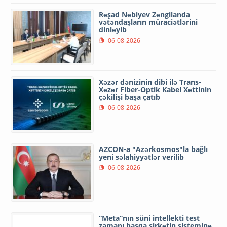
Rəşad Nəbiyev Zəngilanda
vətəndaşların müraciətlərini
dinləyib
06-08-2026
Xəzər dənizinin dibi ilə Trans-
Xəzər Fiber-Optik Kabel Xəttinin
çəkilişi başa çatıb
06-08-2026
AZCON-a "Azərkosmos"la bağlı
yeni səlahiyyətlər verilib
06-08-2026
“Meta”nın süni intellekti test
zamanı başqa şirkətin sisteminə