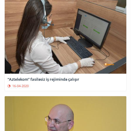
“Aztelekom” fasiləsiz iş rejimində çalışır
16-04-2020