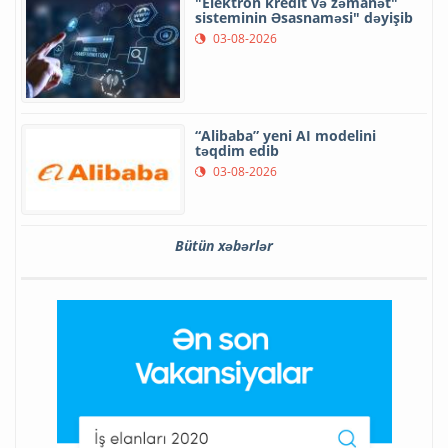
"Elektron kredit və zəmanət"
sisteminin Əsasnaməsi" dəyişib
03-08-2026
“Alibaba” yeni AI modelini
təqdim edib
03-08-2026
Bütün xəbərlər