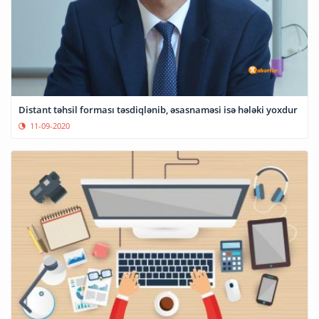
Distant təhsil forması təsdiqlənib, əsasnaməsi isə hələki yoxdur
11-09-2020