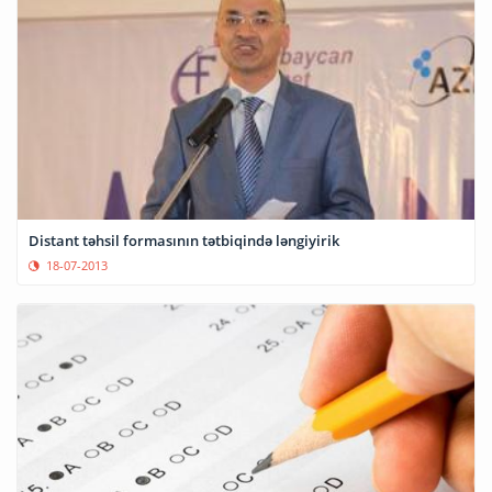
Distant təhsil formasının tətbiqində ləngiyirik
18-07-2013