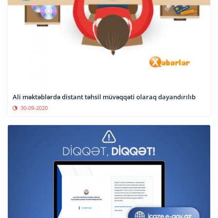
Ali məktəblərdə distant təhsil müvəqqəti olaraq dayandırılıb
30-09-2020