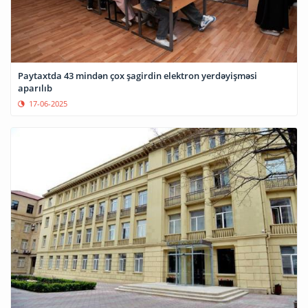
Paytaxtda 43 mindən çox şagirdin elektron yerdəyişməsi
aparılıb
17-06-2025