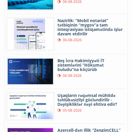
06-08-2026
Nazirlik: “Mobil notariat”
tətbiqinin “mygov”a tam
inteqrasiyası istiqamətində işlər
davam etdirilir
06-08-2026
Beş İcra Hakimiyyəti İT
sistemlərini “Hökumət
buludu”na köçürüb
06-08-2026
Uşaqların rəqəmsal mühitdə
təhlükəsizliyi gücləndirilir -
Dəyişikliklər nəyi ehtiva edir?
05-08-2026
Azercell-dən illik “ZengimCELL”