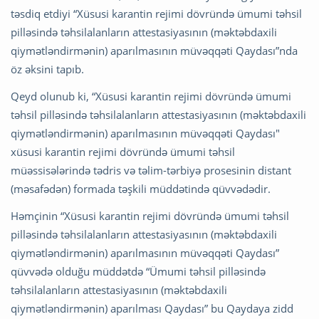
təsdiq etdiyi “Xüsusi karantin rejimi dövründə ümumi təhsil
pilləsində təhsilalanların attestasiyasının (məktəbdaxili
qiymətləndirmənin) aparılmasının müvəqqəti Qaydası”nda
öz əksini tapıb.
Qeyd olunub ki, “Xüsusi karantin rejimi dövründə ümumi
təhsil pilləsində təhsilalanların attestasiyasının (məktəbdaxili
qiymətləndirmənin) aparılmasının müvəqqəti Qaydası"
xüsusi karantin rejimi dövründə ümumi təhsil
müəssisələrində tədris və təlim-tərbiyə prosesinin distant
(məsafədən) formada təşkili müddətində qüvvədədir.
Həmçinin “Xüsusi karantin rejimi dövründə ümumi təhsil
pilləsində təhsilalanların attestasiyasının (məktəbdaxili
qiymətləndirmənin) aparılmasının müvəqqəti Qaydası”
qüvvədə olduğu müddətdə “Ümumi təhsil pilləsində
təhsilalanların attestasiyasının (məktəbdaxili
qiymətləndirmənin) aparılması Qaydası” bu Qaydaya zidd