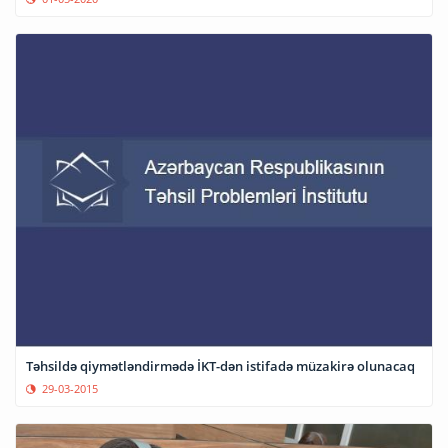
Təhsildə qiymətləndirmədə İKT-dən istifadə müzakirə olunacaq
29-03-2015