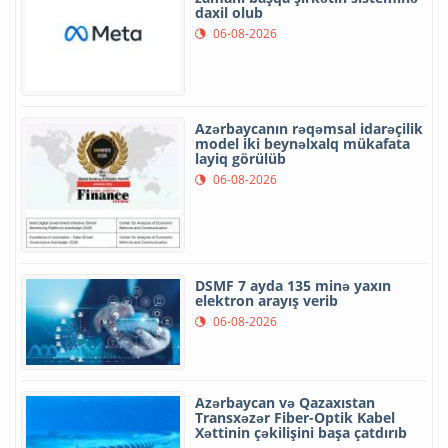
daxil olub
06-08-2026
Azərbaycanın rəqəmsal idarəçilik
model iki beynəlxalq mükafata
layiq görülüb
06-08-2026
DSMF 7 ayda 135 minə yaxın
elektron arayış verib
06-08-2026
Azərbaycan və Qazaxıstan
Transxəzər Fiber-Optik Kabel
Xəttinin çəkilişini başa çatdırıb