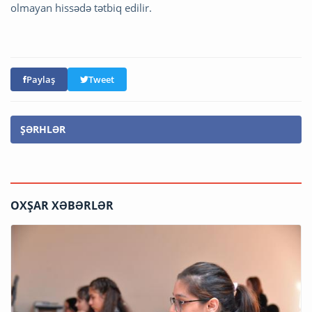
olmayan hissədə tətbiq edilir.
Paylaş
Tweet
ŞƏRHLƏR
OXŞAR XƏBƏRLƏR