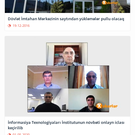
Dövlət İmtahan Mərkəzinin saytından yükləmələr pullu olacaq
19-12-2016
İnformasiya Texnologiyaları İnstitutunun növbəti onlayn iclası
keçirilib
01-05-2020