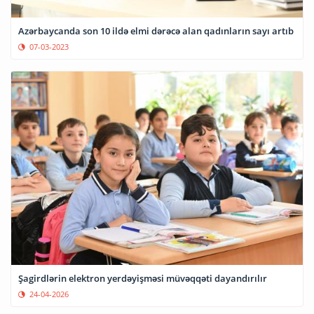
Azərbaycanda son 10 ildə elmi dərəcə alan qadınların sayı artıb
07-03-2023
Şagirdlərin elektron yerdəyişməsi müvəqqəti dayandırılır
24-04-2026