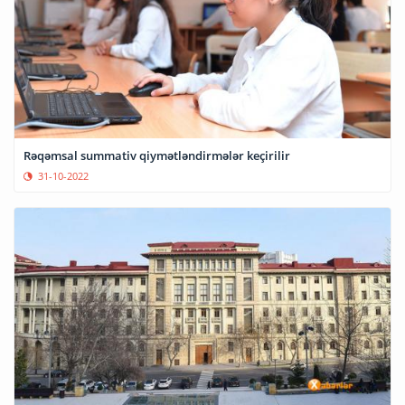
Rəqəmsal summativ qiymətləndirmələr keçirilir
31-10-2022