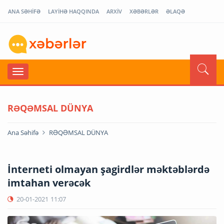
ANA SƏHİFƏ
LAYİHƏ HAQQINDA
ARXİV
XƏBƏRLƏR
ƏLAQƏ
RƏQƏMSAL DÜNYA
Ana Səhifə
RƏQƏMSAL DÜNYA
İnterneti olmayan şagirdlər məktəblərdə
imtahan verəcək
20-01-2021
11:07