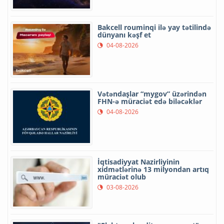
Bakcell rouminqi ilə yay tətilində
dünyanı kəşf et
04-08-2026
Vətəndaşlar “mygov” üzərindən
FHN-ə müraciət edə biləcəklər
04-08-2026
İqtisadiyyat Nazirliyinin
xidmətlərinə 13 milyondan artıq
müraciət olub
03-08-2026