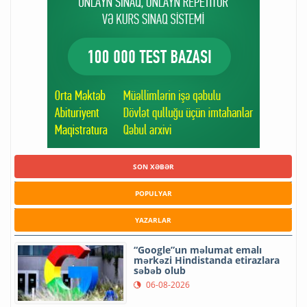
SON XƏBƏR
POPULYAR
YAZARLAR
“Google”un məlumat emalı
mərkəzi Hindistanda etirazlara
səbəb olub
06-08-2026