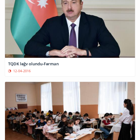
TQDK ləğv olundu-Fərman
12-04-2016