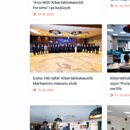
“4-cü Milli Kibertəhlükəsizlik
03-10-201
Forumu” işə başlayıb
04-06-2026
Daha 100 nəfər Kibertəhlükəsizlik
Kibertəhlük
Mərkəzinin məzunu olub
üçün “Purple team” təlimlərinə start
verilib
10-02-2026
01-10-202