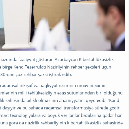
 nəzdində fəaliyyət göstərən Azərbaycan Kibertəhlükəsizlik
lə birgə Kənd Təsərrüfatı Nazirliyinin rəhbər şəxsləri üçün
n 30-dan çox rəhbər şəxsi iştirak edib.
 rəqəmsal inkişaf və nəqliyyat nazirinin müavini Samir
ərinin milli təhlükəsizliyin əsas sütunlarından biri olduğunu
zlik sahəsində bilikli olmasının əhəmiyyətini qeyd edib: “Kənd
t daşıyır və bu sahədə rəqəmsal transformasiya sürətlə gedir.
smart texnologiyalara və böyük verilənlər bazalarına qədər hər
na görə də nazirlik rəhbərliyinin kibertəhlükəsizlik sahəsində