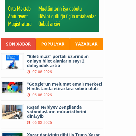
SON XƏBƏR
POPULYAR
YAZARLAR
“Biletim.az” portalı üzərindən
onlayn bilet alanların sayı 2
dəfəyədək artıb
07-08-2026
“Google”un məlumat emalı mərkəzi
Hindistanda etirazlara səbəb olub
06-08-2026
Rəşad Nəbiyev Zəngilanda
vətəndaşların müraciətlərini
dinləyib
06-08-2026
Xəzər dənizinin dibi ilə Trans-Xəzər