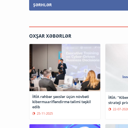
ŞƏRHLƏR
OXŞAR XƏBƏRLƏR
İRİA rəhbər şəxslər üçün növbəti
İRİA: "Kibe
kibermaarifləndirmə təlimi təşkil
strateji pri
edib
22-07-202
25-11-2025