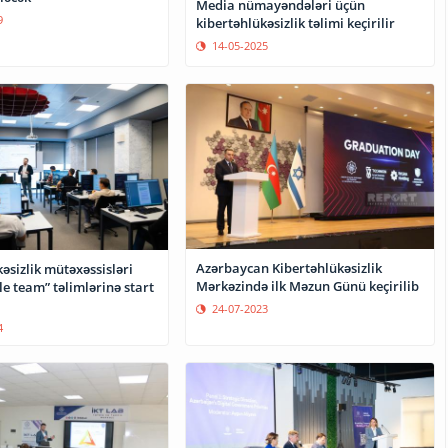
Media nümayəndələri üçün
9
kibertəhlükəsizlik təlimi keçirilir
14-05-2025
Azərbaycan Kibertəhlükəsizlik
əsizlik mütəxəssisləri
Mərkəzində ilk Məzun Günü keçirilib
24-07-2023
4