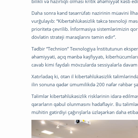
bilikli və hazırlıqlı olması kritik əhəmiyyət kəsb edi
Daha sonra kənd təsərrüfatı nazirinin müavini İlh
vurğulayıb: “Kibertəhlükəsizlik təkcə texnoloji məsəl
prioritetə çevrilib. İnformasiya sistemlərimizin q
dövlətin strateji maraqlarını təmin edir”.
Tədbir “Technion” Texnologiya İnstitutunun eksper
əhəmiyyəti, açıq mənbə kəşfiyyatı, kiberhücumların 
cavab kimi faydalı mövzularda sessiyalarla davam e
Xatırladaq ki, ötən il kibertəhlükəsizlik təlimləri
ilin sonuna qədər ümumilikdə 200 nəfər rəhbər şəxs
Təlimlər kibertəhlükəsizlik risklərinin idarə edilm
qərarların qəbul olunmasını hədəfləyir. Bu təliml
mühitin gətirdiyi çağırışlarla üzləşərkən daha etiba