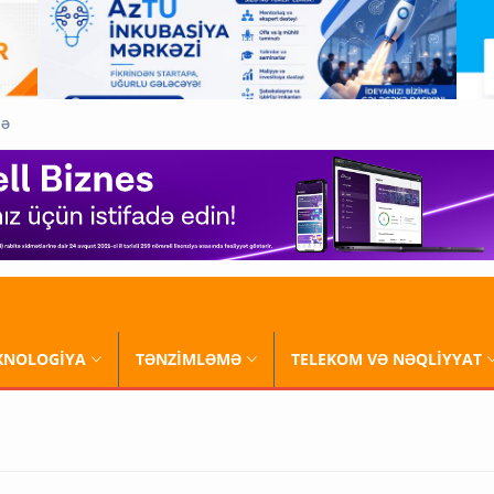
QƏ
XNOLOGİYA
TƏNZİMLƏMƏ
TELEKOM VƏ NƏQLİYYAT