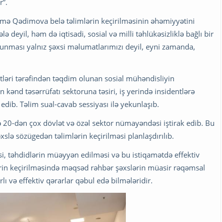
r”.
amə Qədimova belə təlimlərin keçirilməsinin əhəmiyyətini
ə deyil, həm də iqtisadi, sosial və milli təhlükəsizliklə bağlı bir
orunması yalnız şəxsi məlumatlarımızı deyil, eyni zamanda,
tləri tərəfindən təqdim olunan sosial mühəndisliyin
kənd təsərrüfatı sektoruna təsiri, iş yerində insidentlərə
dib. Təlim sual-cavab sessiyası ilə yekunlaşıb.
ndə 20-dən çox dövlət və özəl sektor nümayəndəsi iştirak edib. Bu
lə sözügedən təlimlərin keçirilməsi planlaşdırılıb.
əsi, təhdidlərin müəyyən edilməsi və bu istiqamətdə effektiv
ərin keçirilməsində məqsəd rəhbər şəxslərin müasir rəqəmsal
rlı və effektiv qərarlar qəbul edə bilmələridir.