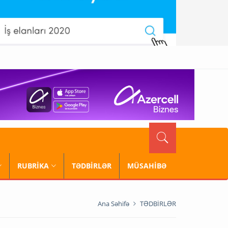
RUBRİKA
TƏDBİRLƏR
MÜSAHİBƏ
Ana Səhifə
TƏDBİRLƏR