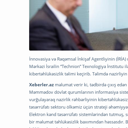
İnnovasiya və Rəqəmsal İnkişaf Agentliyinin (İRİA)
Mərkəzi İsrailin “Technion” Texnologiya İnstitutu i
kibertəhlükəsizlik təlimi keçirib. Təlimdə nazirliyi
Xeberler.az
məlumat verir ki, tədbirdə çıxış edən
Məmmədov dövlət qurumlarının informasiya sisteml
vurğulayaraq nazirlik rəhbərliyinin kibertəhlükəsi
təsərrüfatı sektoru ölkəmiz üçün strateji əhəmiyyə
Elektron kənd təsərrüfatı sistemlərindən tutmuş, 
bir məlumat təhlükəsizlik baxımından həssasdır. Bu