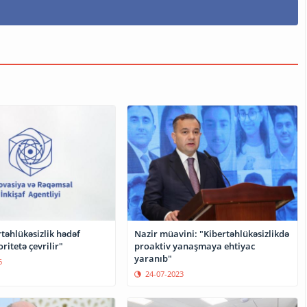
rtəhlükəsizlik hədəf
Nazir müavini: "Kibertəhlükəsizlikdə
oritetə çevrilir"
proaktiv yanaşmaya ehtiyac
yaranıb"
6
24-07-2023