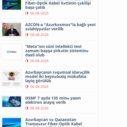
Fiber-Optik Kabel Xəttinin çəkilişi
başa çatıb
06-08-2026
AZCON-a "Azərkosmos"la bağlı yeni
səlahiyyətlər verilib
06-08-2026
“Meta”nın süni intellekti test
zamanı başqa şirkətin sisteminə
daxil olub
06-08-2026
Azərbaycanın rəqəmsal idarəçilik
model iki beynəlxalq mükafata
layiq görülüb
06-08-2026
DSMF 7 ayda 135 minə yaxın
elektron arayış verib
06-08-2026
Azərbaycan və Qazaxıstan
Transxəzər Fiber-Optik Kabel