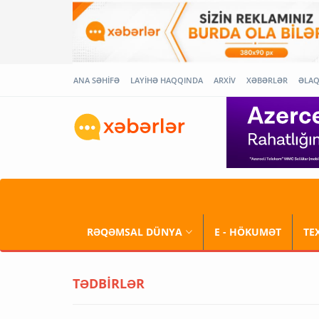
ANA SƏHİFƏ
LAYİHƏ HAQQINDA
ARXİV
XƏBƏRLƏR
ƏLA
RƏQƏMSAL DÜNYA
E - HÖKUMƏT
TE
TƏDBİRLƏR