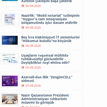
Xəttinin çəkilişini başa çatdırıb
06-08-2026
Nazirlik: “Mobil notariat” tətbiqinin
“mygov”a tam inteqrasiyası
istiqamətində işlər davam etdirilir
06-08-2026
Beş İcra Hakimiyyəti İT sistemlərini
“Hökumət buludu”na köçürüb
06-08-2026
Uşaqların rəqəmsal mühitdə
təhlükəsizliyi gücləndirilir -
Dəyişikliklər nəyi ehtiva edir?
05-08-2026
Azercell-dən illik “ZengimCELL”
xidməti
05-08-2026
Nazir Qazaxıstanın Prezident
Administrasiyası rəhbərinin
müavini ilə görüşüb