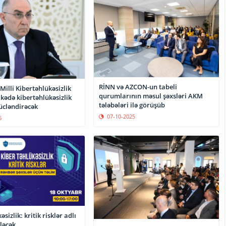
RİNN və AZCON-un tabeli
illi Kibertəhlükəsizlik
qurumlarının məsul şəxsləri AKM
lkədə kibertəhlükəsizlik
tələbələri ilə görüşüb
ücləndirəcək
07-10-2025
6
sizlik: kritik risklər adlı
iləcək