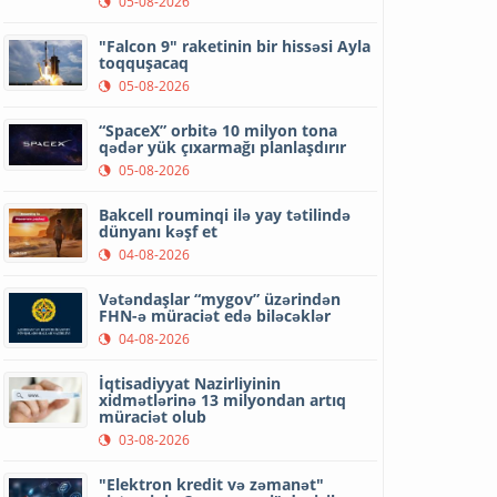
05-08-2026
"Falcon 9" raketinin bir hissəsi Ayla
toqquşacaq
05-08-2026
“SpaceX” orbitə 10 milyon tona
qədər yük çıxarmağı planlaşdırır
05-08-2026
Bakcell rouminqi ilə yay tətilində
dünyanı kəşf et
04-08-2026
Vətəndaşlar “mygov” üzərindən
FHN-ə müraciət edə biləcəklər
04-08-2026
İqtisadiyyat Nazirliyinin
xidmətlərinə 13 milyondan artıq
müraciət olub
03-08-2026
"Elektron kredit və zəmanət"