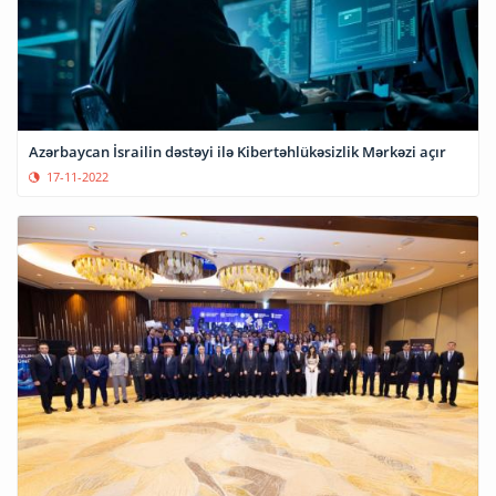
Azərbaycan İsrailin dəstəyi ilə Kibertəhlükəsizlik Mərkəzi açır
17-11-2022