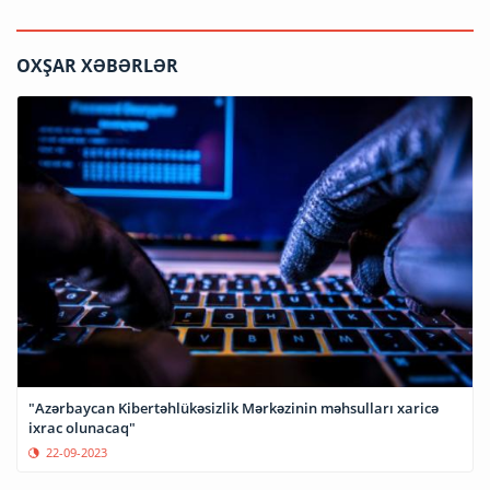
OXŞAR XƏBƏRLƏR
"Azərbaycan Kibertəhlükəsizlik Mərkəzinin məhsulları xaricə
ixrac olunacaq"
22-09-2023