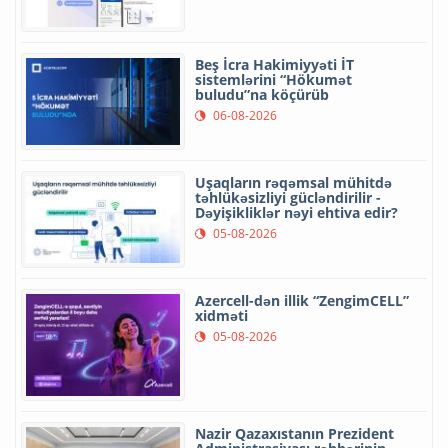
Beş İcra Hakimiyyəti İT
sistemlərini “Hökumət
buludu”na köçürüb
06-08-2026
Uşaqların rəqəmsal mühitdə
təhlükəsizliyi gücləndirilir -
Dəyişikliklər nəyi ehtiva edir?
05-08-2026
Azercell-dən illik “ZengimCELL”
xidməti
05-08-2026
Nazir Qazaxıstanın Prezident