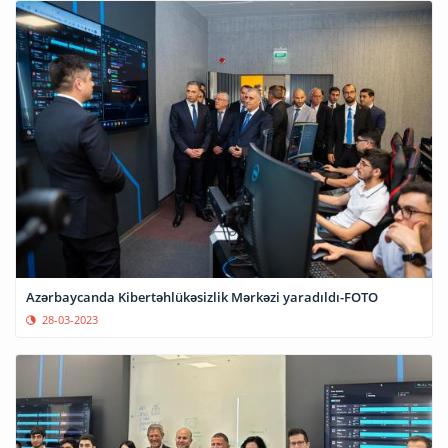
Azərbaycanda Kibertəhlükəsizlik Mərkəzi yaradıldı-FOTO
28-03-2023