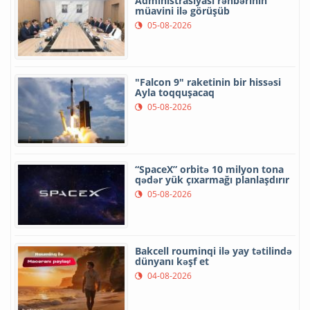
Administrasiyası rəhbərinin
müavini ilə görüşüb
05-08-2026
"Falcon 9" raketinin bir hissəsi
Ayla toqquşacaq
05-08-2026
“SpaceX” orbitə 10 milyon tona
qədər yük çıxarmağı planlaşdırır
05-08-2026
Bakcell rouminqi ilə yay tətilində
dünyanı kəşf et
04-08-2026