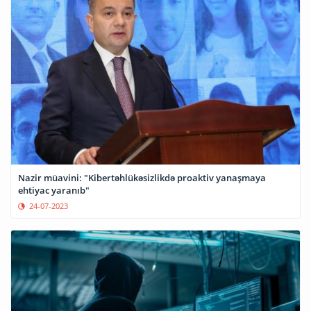
Nazir müavini: "Kibertəhlükəsizlikdə proaktiv yanaşmaya
ehtiyac yaranıb"
24-07-2023