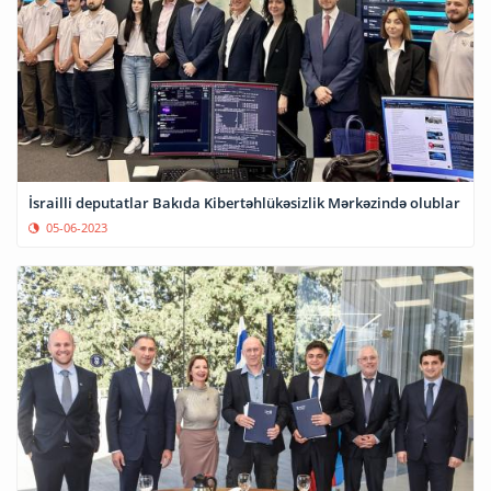
İsrailli deputatlar Bakıda Kibertəhlükəsizlik Mərkəzində olublar
05-06-2023