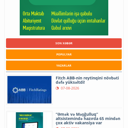
SON XƏBƏR
POPULYAR
YAZARLAR
Fitch ABB-nin reytinqini növbəti
dəfə yüksəltdi!
07-08-2026
“Əmək və Məşğulluq”
altsistemində hazırda 65 mindən
çox aktiv vakansiya var