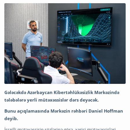
Gələcəkdə Azərbaycan Kibertəhlükəsizlik Mərkəzində
tələbələrə yerli mütəxəssislər dərs deyəcək.
Bunu açıqlamasında Mərkəzin rəhbəri Daniel Hoffman
deyib.
İsrailli mütəxəssisin sözlərinə görə, xarici mütəxəssisləri