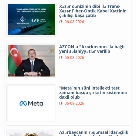
Xəzər dənizinin dibi ilə Trans-
Xəzər Fiber-Optik Kabel Xəttinin
çəkilişi başa çatıb
06-08-2026
AZCON-a "Azərkosmos"la bağlı
yeni səlahiyyətlər verilib
06-08-2026
“Meta”nın süni intellekti test
zamanı başqa şirkətin sisteminə
daxil olub
06-08-2026
Azərbaycanın rəqəmsal idarəçilik