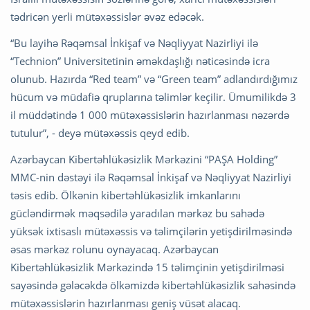
tədricən yerli mütəxəssislər əvəz edəcək.
“Bu layihə Rəqəmsal İnkişaf və Nəqliyyat Nazirliyi ilə
“Technion” Universitetinin əməkdaşlığı nəticəsində icra
olunub. Hazırda “Red team” və “Green team” adlandırdığımız
hücum və müdafiə qruplarına təlimlər keçilir. Ümumilikdə 3
il müddətində 1 000 mütəxəssislərin hazırlanması nəzərdə
tutulur”, - deyə mütəxəssis qeyd edib.
Azərbaycan Kibertəhlükəsizlik Mərkəzini “PAŞA Holding”
MMC-nin dəstəyi ilə Rəqəmsal İnkişaf və Nəqliyyat Nazirliyi
təsis edib. Ölkənin kibertəhlükəsizlik imkanlarını
gücləndirmək məqsədilə yaradılan mərkəz bu sahədə
yüksək ixtisaslı mütəxəssis və təlimçilərin yetişdirilməsində
əsas mərkəz rolunu oynayacaq. Azərbaycan
Kibertəhlükəsizlik Mərkəzində 15 təlimçinin yetişdirilməsi
sayəsində gələcəkdə ölkəmizdə kibertəhlükəsizlik sahəsində
mütəxəssislərin hazırlanması geniş vüsət alacaq.