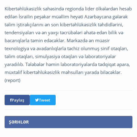
Kibertəhlükəsizlik sahəsində regionda lider ölkələrdən hesab
edilən İsrailin peşəkar müəllim heyəti Azərbaycana gələrək
təlim iştirakçılarını ən son kibertəhlükəsizlik təhdidlərini,
tendensiyaları və ən yaxşı təcrübələri əhatə edən bilik və
bacarıqlarla təmin edəcəklər. Mərkəzdə ən müasir
texnologiya və avadanlıqlarla təchiz olunmuş sinif otaqları,
təlim otaqları, simulyasiya otaqları və laboratoriyalar
yaradılıb. Tələbələr həmin laboratoriyalarda tədqiqat apara,
müxtəlif kibertəhlükəsizlik məhsulları yarada biləcəklər.
(report)
Paylaş
Tweet
ŞƏRHLƏR