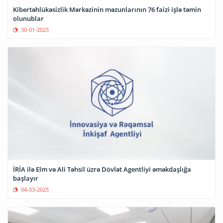
Kibertəhlükəsizlik Mərkəzinin məzunlarının 76 faizi işlə təmin
olunublar
30-01-2025
İRİA ilə Elm və Ali Təhsil üzrə Dövlət Agentliyi əməkdaşlığa
başlayır
04-03-2025