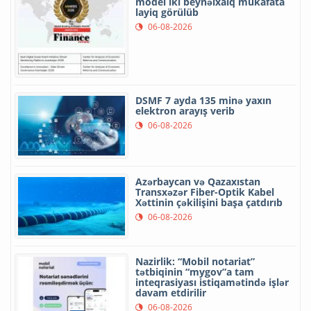
model iki beynəlxalq mükafata
layiq görülüb
06-08-2026
DSMF 7 ayda 135 minə yaxın
elektron arayış verib
06-08-2026
Azərbaycan və Qazaxıstan
Transxəzər Fiber-Optik Kabel
Xəttinin çəkilişini başa çatdırıb
06-08-2026
Nazirlik: “Mobil notariat”
tətbiqinin “mygov”a tam
inteqrasiyası istiqamətində işlər
davam etdirilir
06-08-2026