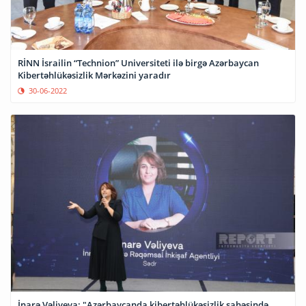
RİNN İsrailin “Technion” Universiteti ilə birgə Azərbaycan
Kibertəhlükəsizlik Mərkəzini yaradır
30-06-2022
İnarə Vəliyeva: "Azərbaycanda kibertəhlükəsizlik sahəsində