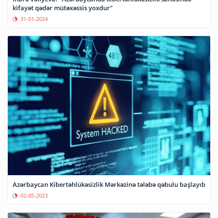
kifayət qədər mütəxəssis yoxdur"
31-01-2024
Azərbaycan Kibertəhlükəsizlik Mərkəzinə tələbə qəbulu başlayıb
02-05-2023