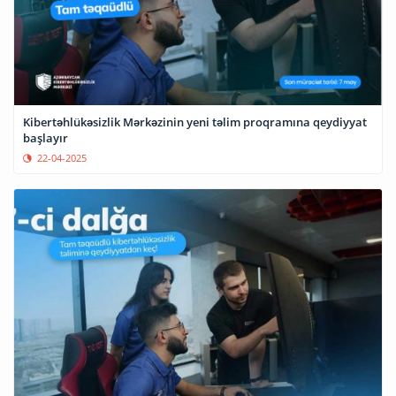
Kibertəhlükəsizlik Mərkəzinin yeni təlim proqramına qeydiyyat
başlayır
22-04-2025