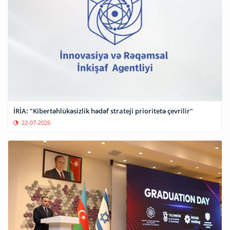
İRİA: "Kibertəhlükəsizlik hədəf strateji prioritetə çevrilir"
22-07-2026