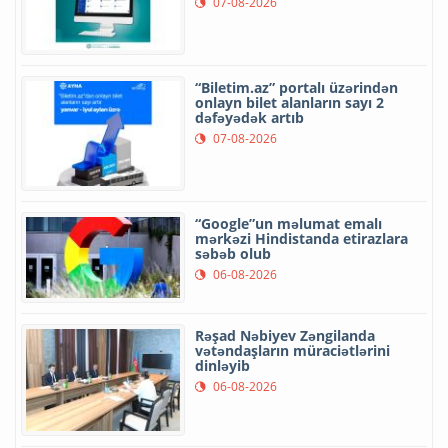
07-08-2026
“Biletim.az” portalı üzərindən
onlayn bilet alanların sayı 2
dəfəyədək artıb
07-08-2026
“Google”un məlumat emalı
mərkəzi Hindistanda etirazlara
səbəb olub
06-08-2026
Rəşad Nəbiyev Zəngilanda
vətəndaşların müraciətlərini
dinləyib
06-08-2026