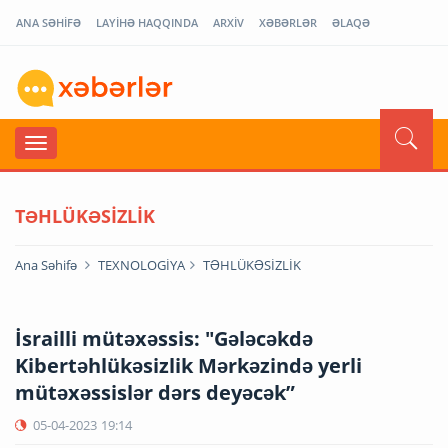
ANA SƏHİFƏ
LAYİHƏ HAQQINDA
ARXİV
XƏBƏRLƏR
ƏLAQƏ
TƏHLÜKƏSİZLİK
Ana Səhifə
TEXNOLOGİYA
TƏHLÜKƏSİZLİK
İsrailli mütəxəssis: "Gələcəkdə
Kibertəhlükəsizlik Mərkəzində yerli
mütəxəssislər dərs deyəcək”
05-04-2023
19:14