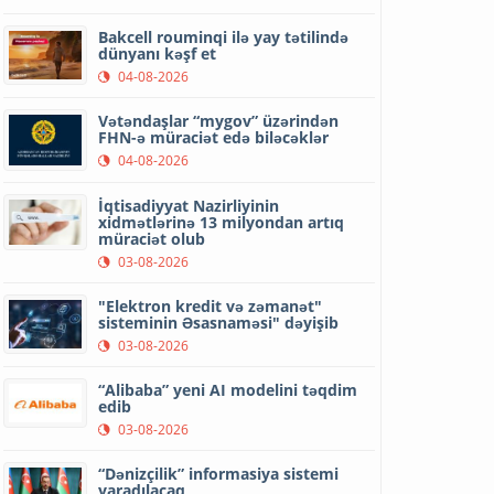
Bakcell rouminqi ilə yay tətilində
dünyanı kəşf et
04-08-2026
Vətəndaşlar “mygov” üzərindən
FHN-ə müraciət edə biləcəklər
04-08-2026
İqtisadiyyat Nazirliyinin
xidmətlərinə 13 milyondan artıq
müraciət olub
03-08-2026
"Elektron kredit və zəmanət"
sisteminin Əsasnaməsi" dəyişib
03-08-2026
“Alibaba” yeni AI modelini təqdim
edib
03-08-2026
“Dənizçilik” informasiya sistemi
yaradılacaq