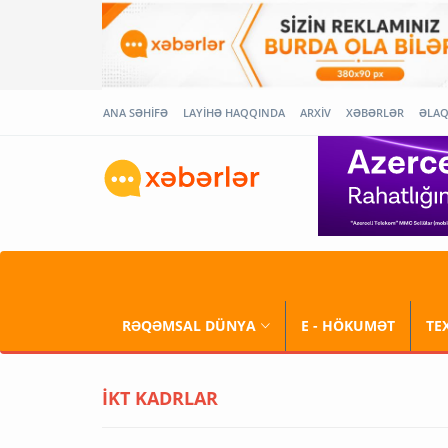
ANA SƏHİFƏ
LAYİHƏ HAQQINDA
ARXİV
XƏBƏRLƏR
ƏLA
RƏQƏMSAL DÜNYA
E - HÖKUMƏT
TE
İKT KADRLAR