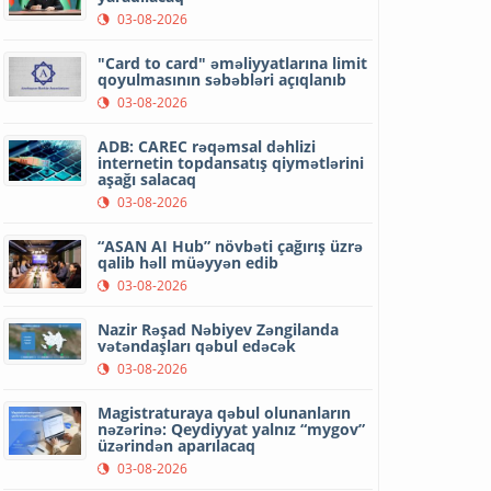
03-08-2026
"Card to card" əməliyyatlarına limit
qoyulmasının səbəbləri açıqlanıb
03-08-2026
ADB: CAREC rəqəmsal dəhlizi
internetin topdansatış qiymətlərini
aşağı salacaq
03-08-2026
“ASAN AI Hub” növbəti çağırış üzrə
qalib həll müəyyən edib
03-08-2026
Nazir Rəşad Nəbiyev Zəngilanda
vətəndaşları qəbul edəcək
03-08-2026
Magistraturaya qəbul olunanların
nəzərinə: Qeydiyyat yalnız “mygov”
üzərindən aparılacaq
03-08-2026