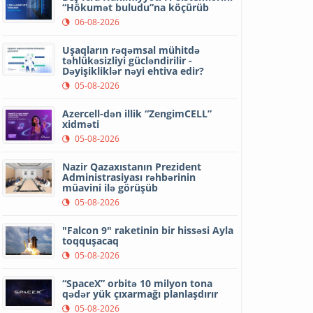
“Hökumət buludu”na köçürüb
06-08-2026
Uşaqların rəqəmsal mühitdə
təhlükəsizliyi gücləndirilir -
Dəyişikliklər nəyi ehtiva edir?
05-08-2026
Azercell-dən illik “ZengimCELL”
xidməti
05-08-2026
Nazir Qazaxıstanın Prezident
Administrasiyası rəhbərinin
müavini ilə görüşüb
05-08-2026
"Falcon 9" raketinin bir hissəsi Ayla
toqquşacaq
05-08-2026
“SpaceX” orbitə 10 milyon tona
qədər yük çıxarmağı planlaşdırır
05-08-2026