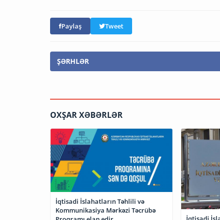
Paylaş
Tweet
ŞƏRHLƏR
OXŞAR XƏBƏRLƏR
İqtisadi İslahatların Təhlili və
Kommunikasiya Mərkəzi Təcrübə
İqtisadi İsl
Proqramı elan edir