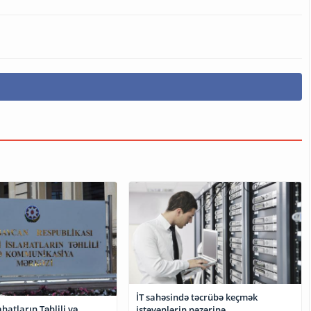
İT sahəsində təcrübə keçmək
ahatların Təhlili və
istəyənlərin nəzərinə