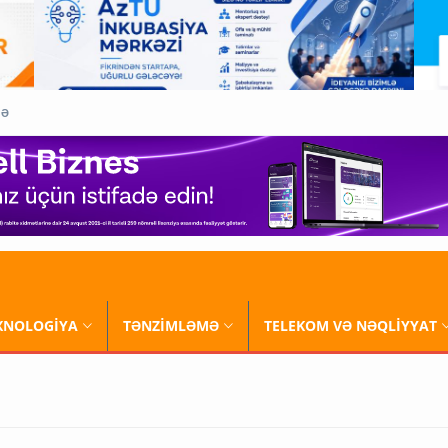
QƏ
XNOLOGİYA
TƏNZİMLƏMƏ
TELEKOM VƏ NƏQLİYYAT