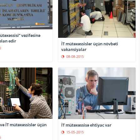
ütəxəssisi” vəzifəsinə
elan edir
İT mütəxəssislər üçün növbəti
0
vakansiyalar
08-08-2015
və İT mütəxəssislər üçün
İT mütəxəssisə ehtiyac var
15-05-2015
5