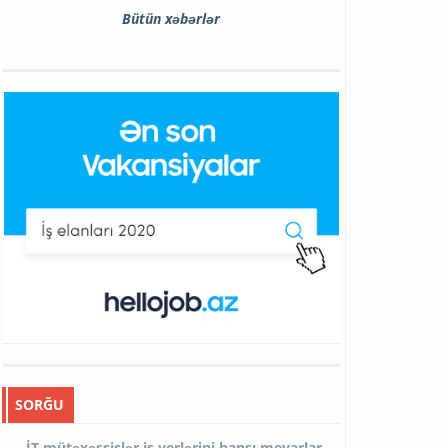
Bütün xəbərlər
SORĞU
İT mütəxəssislər iş yerlərini hansı meyarlar