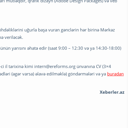
ları mütləqdir, qrafik dizayn (Adobe Design Packages) və veb
hdəliklərini uğurla başa vuran gənclərin hər birinə Mərkəz
ə veriləcək.
nün yarısını əhatə edir (saat 9:00 – 12:30 və ya 14:30-18:00)
 il tarixinə kimi
intern@ereforms.org
ünvanına CV (3×4
sənədləri (əgər varsa) əlavə edilməklə) göndərmələri və ya
buradan
Xeberler.az