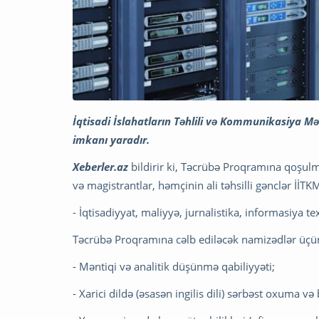
İqtisadi İslahatların Təhlili və Kommunikasiya M
imkanı yaradır.
Xeberler.az
bildirir ki, Təcrübə Proqramına qoşulm
və magistrantlar, həmçinin ali təhsilli gənclər İİTK
- İqtisadiyyat, maliyyə, jurnalistika, informasiya te
Təcrübə Proqramına cəlb ediləcək namizədlər üçü
- Məntiqi və analitik düşünmə qabiliyyəti;
- Xarici dildə (əsasən ingilis dili) sərbəst oxuma v