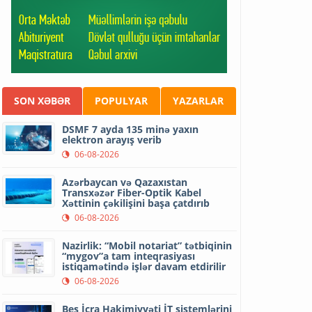
SON XƏBƏR
POPULYAR
YAZARLAR
DSMF 7 ayda 135 minə yaxın
elektron arayış verib
06-08-2026
Azərbaycan və Qazaxıstan
Transxəzər Fiber-Optik Kabel
Xəttinin çəkilişini başa çatdırıb
06-08-2026
Nazirlik: “Mobil notariat” tətbiqinin
“mygov”a tam inteqrasiyası
istiqamətində işlər davam etdirilir
06-08-2026
Beş İcra Hakimiyyəti İT sistemlərini