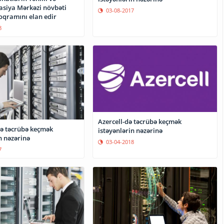
a Mərkəzi növbəti
03-08-2017
oqramını elan edir
8
Azercell-də təcrübə keçmək
də təcrübə keçmək
istəyənlərin nəzərinə
n nəzərinə
03-04-2018
7