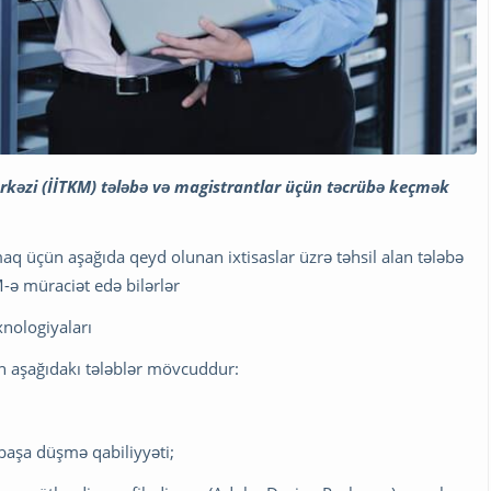
ərkəzi (İİTKM) tələbə və magistrantlar üçün təcrübə keçmək
aq üçün aşağıda qeyd olunan ixtisaslar üzrə təhsil alan tələbə
M-ə müraciət edə bilərlər
xnologiyaları
n aşağıdakı tələblər mövcuddur:
ə başa düşmə qabiliyyəti;