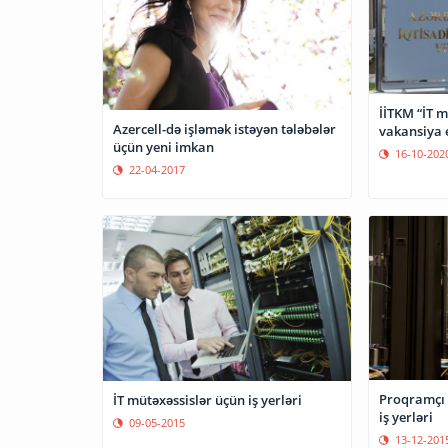
İİTKM “İT m
Azercell-də işləmək istəyən tələbələr
vakansiya 
üçün yeni imkan
16-10-202
22-04-2017
Proqramçı 
İT mütəxəssislər üçün iş yerləri
iş yerləri
09-05-2015
13-12-201