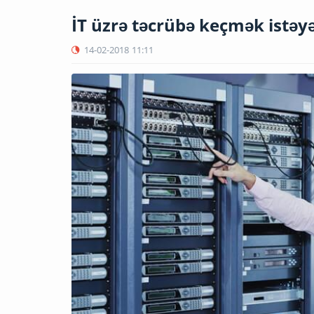
İT üzrə təcrübə keçmək istəy
14-02-2018
11:11