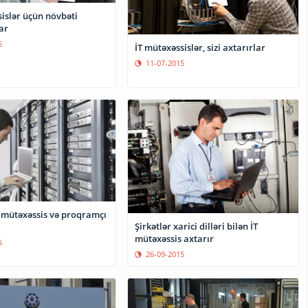
islər üçün növbəti
ar
5
İT mütəxəssislər, sizi axtarırlar
11-07-2015
T mütəxəssis və proqramçı
Şirkətlər xarici dilləri bilən İT
mütəxəssis axtarır
5
26-09-2015