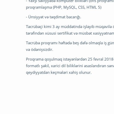
- Yaxşı səviyyədə kompüter bilikləri (ofis proqram
proqramlaşma (PHP, MySQL, CSS, HTML 5)
- Ünsiyyət və təqdimat bacarığı.
Təcrübəçi kimi 3 ay müddətində işləyib müqavilə ö
tərəfindən xüsusi sertifikat və müsbət xasiyyətnam
Təcrübə proqramı həftədə beş dəfə olmaqla iş günü
və ödənişsizdir.
Proqrama qoşulmaq istəyənlərdən 25 fevral 2018-ci
formatlı şəkil, xarici dil biliklərini əsaslandıran 
qeydiyyatdan keçmələri xahiş olunur.