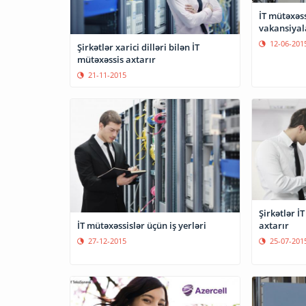
İT mütəxəss
vakansiyal
12-06-201
Şirkətlər xarici dilləri bilən İT
mütəxəssis axtarır
21-11-2015
Şirkətlər İ
axtarır
İT mütəxəssislər üçün iş yerləri
25-07-201
27-12-2015