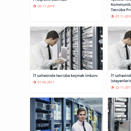
Kommunikasiy
05-11-2019
Təcrübə Pr
07-11-201
İT sahəsində təcrübə keçmək imkanı
İT sahəsin
istəyənləri
01-05-2017
22-11-201