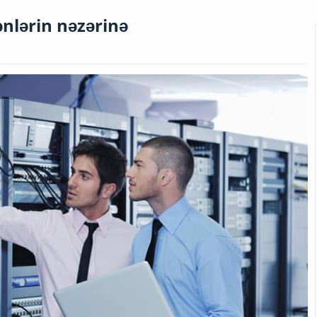
ənlərin nəzərinə