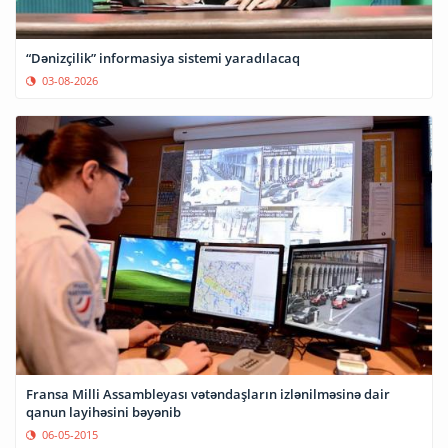
“Dənizçilik” informasiya sistemi yaradılacaq
03-08-2026
Fransa Milli Assambleyası vətəndaşların izlənilməsinə dair
qanun layihəsini bəyənib
06-05-2015