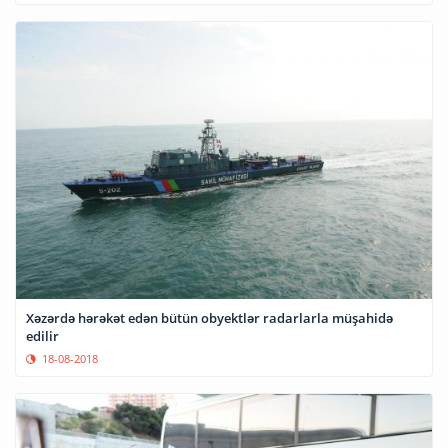
Xəzərdə hərəkət edən bütün obyektlər radarlarla müşahidə
edilir
18-08-2018