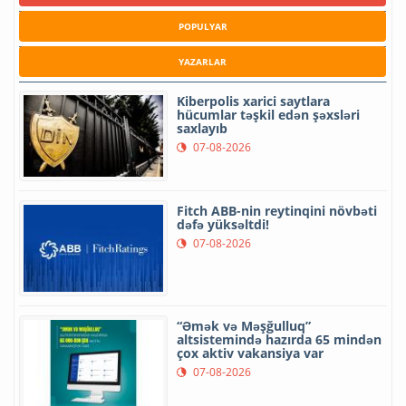
POPULYAR
YAZARLAR
Kiberpolis xarici saytlara
hücumlar təşkil edən şəxsləri
saxlayıb
07-08-2026
Fitch ABB-nin reytinqini növbəti
dəfə yüksəltdi!
07-08-2026
“Əmək və Məşğulluq”
altsistemində hazırda 65 mindən
çox aktiv vakansiya var
07-08-2026