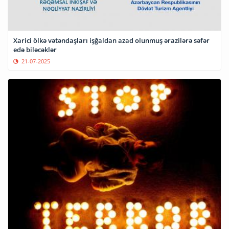
Xarici ölkə vətəndaşları işğaldan azad olunmuş ərazilərə səfər
edə biləcəklər
21-07-2025