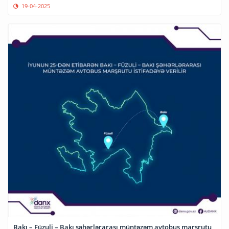
19-04-2025
Bakı – Füzuli – Bakı şəhərlərarası müntəzəm avtobus marşrutu