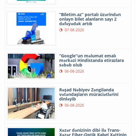
“Biletim.az” portalı üzərindən
onlayn bilet alanların sayı 2
dəfəyədək artıb
07-08-2026
“Google”un məlumat emalı
mərkəzi Hindistanda etirazlara
səbəb olub
06-08-2026
Rəşad Nəbiyev Zəngilanda
vətəndaşların müraciətlərini
dinləyib
06-08-2026
Xəzər dənizinin dibi ilə Trans-
Xəzər Fiber-Optik Kabel Xəttinin