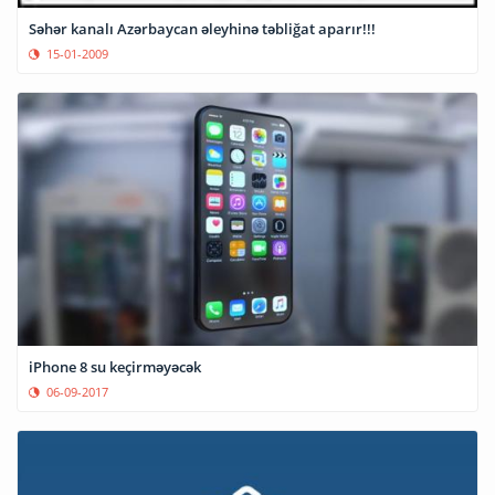
Səhər kanalı Azərbaycan əleyhinə təbliğat aparır!!!
15-01-2009
iPhone 8 su keçirməyəcək
06-09-2017