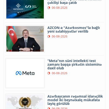
çəkilişi başa çatıb
06-08-2026
AZCON-a "Azərkosmos"la bağlı
yeni səlahiyyətlər verilib
06-08-2026
“Meta”nın süni intellekti test
zamanı başqa şirkətin sisteminə
daxil olub
06-08-2026
Azərbaycanın rəqəmsal idarəçilik
model iki beynəlxalq mükafata
layiq görülüb
06-08-2026