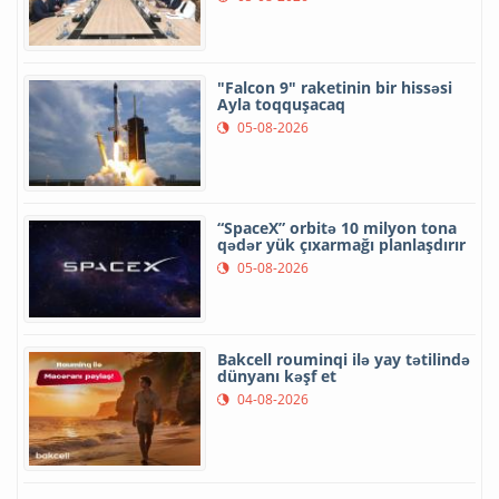
"Falcon 9" raketinin bir hissəsi
Ayla toqquşacaq
05-08-2026
“SpaceX” orbitə 10 milyon tona
qədər yük çıxarmağı planlaşdırır
05-08-2026
Bakcell rouminqi ilə yay tətilində
dünyanı kəşf et
04-08-2026