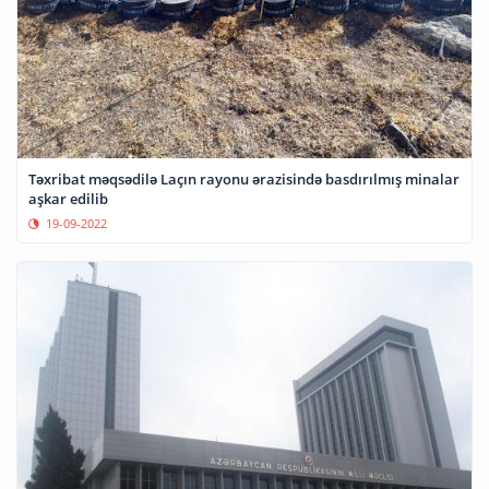
Təxribat məqsədilə Laçın rayonu ərazisində basdırılmış minalar
aşkar edilib
19-09-2022