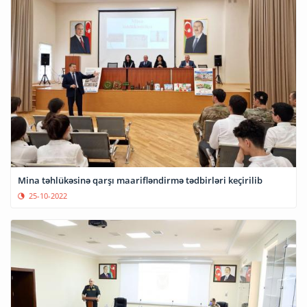
Mina təhlükəsinə qarşı maarifləndirmə tədbirləri keçirilib
25-10-2022