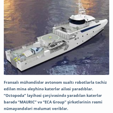
Fransalı mühəndislər avtonom sualtı robotlarla təchiz
edilən mina əleyhinə katerlər ailəsi yaradıblar.
“Octopoda” layihəsi çərçivəsində yaradılan katerlər
barədə “MAURIC” və “ECA Group” şirkətlərinin rəsmi
nümayəndələri məlumat veriblər.