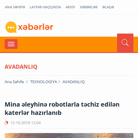
ANA SƏHİFƏ
LAYİHƏ HAQQINDA
ARXİV
XƏBƏRLƏR
ƏLAQƏ
AVADANLIQ
Ana Səhifə
TEXNOLOGİYA
AVADANLIQ
Mina əleyhinə robotlarla təchiz edilən
katerlər hazırlanıb
12-10-2018
12:04