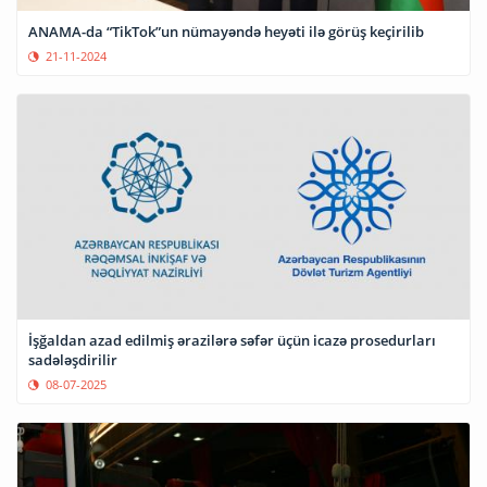
ANAMA-da “TikTok”un nümayəndə heyəti ilə görüş keçirilib
21-11-2024
İşğaldan azad edilmiş ərazilərə səfər üçün icazə prosedurları
sadələşdirilir
08-07-2025