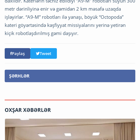
daxildir. Katerlərin təchiz edildiyi “A9-M” robotları suyun 300
metr dərinliyinə enir və gəmidən 2 km məsafə uzaqda
işləyirlər. “A9-M” robotları ilə yanaşı, böyük “Octopoda”
kateri göyərtəsində kəşfiyyat missiyalarını yerinə yetirən
kiçik robotlaşdırılmış gəmi daşıyır.
Paylaş
Tweet
ŞƏRHLƏR
OXŞAR XƏBƏRLƏR