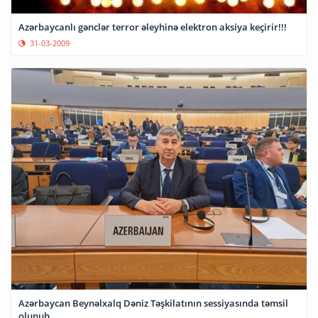
Azərbaycanlı gənclər terror əleyhinə elektron aksiya keçirir!!!
31-03-2009
Azərbaycan Beynəlxalq Dəniz Təşkilatının sessiyasında təmsil
olunub