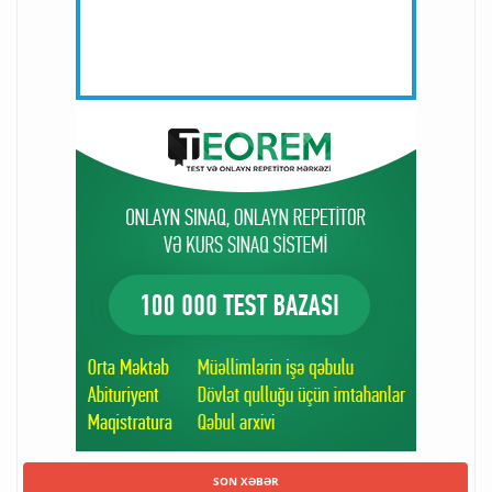
SON XƏBƏR