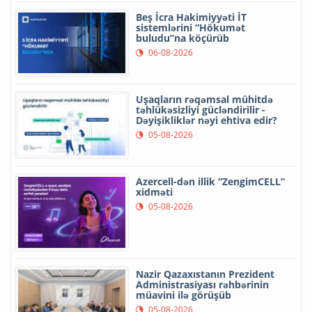
Beş İcra Hakimiyyəti İT
sistemlərini “Hökumət
buludu”na köçürüb
06-08-2026
Uşaqların rəqəmsal mühitdə
təhlükəsizliyi gücləndirilir -
Dəyişikliklər nəyi ehtiva edir?
05-08-2026
Azercell-dən illik “ZengimCELL”
xidməti
05-08-2026
Nazir Qazaxıstanın Prezident
Administrasiyası rəhbərinin
müavini ilə görüşüb
05-08-2026