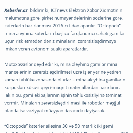
Xeberler.az
bildirir ki,
ICTnews Elektron Xəbər Xidmətinin
məlumatına görə, şirkət nümayəndələrinin sözlərinə görə,
katerlərin hazırlanması 2016-cı ildən aparılır. “Octopoda”
mina əleyhinə katerlərin başlıca fərqləndirici cəhəti gəmilər
üçün risk etmədən dəniz minalarını zərərsizləşdirməyə
imkan verən avtonom sualtı aparatlardır.
Mütəxəssislər qeyd edir ki, mina əleyhinə gəmilər mina
maneələrinin zərərsizləşdirilməsi üzrə işlər yerinə yetirən
zaman təhlükə zonasında olurlar – mina əleyhinə gəmilərin
korpusları xüsusi qeyri-maqnit materiallardan hazırlanır,
lakin bu, gəmi ekipajlarının işinin təhlükəsizliyinə təminat
vermir. Minaların zərərsizləşdirilməsi ilə robotlar məşğul
olanda isə vəziyyət müəyyən dərəcədə dəyişəcək.
“Octopoda” katerlər ailəsinə 30 və 50 metrlik iki gəmi