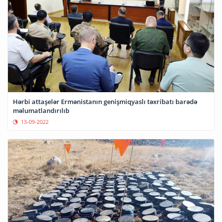
Hərbi attaşelər Ermənistanın genişmiqyaslı təxribatı barədə
məlumatlandırılıb
13-09-2022