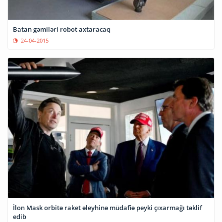
Batan gəmiləri robot axtaracaq
24-04-2015
İlon Mask orbitə raket əleyhinə müdafiə peyki çıxarmağı təklif
edib