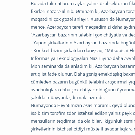
Burada təlimatlarda rəylər yalnız özəl sektorun fi
fikirləri nəzərə alınıb. Əminəm ki, Azərbaycan tə
məqsədini çox gözəl anlayır. Xüsusən də Nümayən
məncə, Azərbaycan tərəfi məqsədimizi daha aydı
"Azərbaycan bazarının tələbini çox ehtiyatla və d
- Yapon şirkətlərinin Azərbaycan bazarında bugünkü
- Konkret bizim şirkətdən danışsaq, "Mitsubishi Ele
İnformasiya Texnologiyaları Nazirliyinə daha əvvə
Mən seminarda da anladım ki, Azərbaycan bazarında 
artıq istifadə olunur. Daha geniş əməkdaşlıq baxımı
cümlədən bazarın bugünkü tələbini araşdırmalıyıq.
avadanlıqlara daha çox ehtiyac olduğunu öyrənmək
şəkildə müəyyənləşdirmək lazımdır.
Nümayəndə Heyətimizin əsas məramı, qeyd olundu
isə bizim tərəfimizdən istehsal edilən yalnız peyk
məhsulların təqdimatı da ola bilər. İkigünlük sem
şirkətlərinin istehsal etdiyi müxtəlif avadanlıqlar