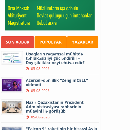
SON XƏBƏR
POPULYAR
YAZARLAR
Uşaqların rəqəmsal mühitdə
təhlükəsizliyi gücləndirilir -
Dəyişikliklər nəyi ehtiva edir?
05-08-2026
Azercell-dən illik “ZengimCELL”
xidməti
05-08-2026
Nazir Qazaxıstanın Prezident
Administrasiyası rəhbərinin
müavini ilə görüşüb
05-08-2026
"Falcon 9" raketinin bir hissəsi Ayla