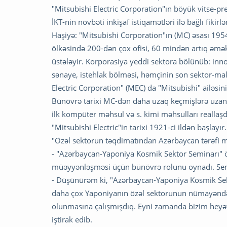
"Mitsubishi Electric Corporation"ın böyük vitse-
İKT-nin növbəti inkişaf istiqamətləri ilə bağlı fikir
Haşiyə: "Mitsubishi Corporation"ın (MC) əsası 19
ölkəsində 200-dən çox ofisi, 60 mindən artıq əməkd
üstələyir. Korporasiya yeddi sektora bölünüb: inn
sənaye, istehlak bölməsi, həmçinin son sektor-maliy
Electric Corporation" (MEC) da "Mitsubishi" ailəsin
Bünövrə tarixi MC-dən daha uzaq keçmişlərə uzanan ME
ilk kompüter məhsul və s. kimi məhsulları reallaşd
"Mitsubishi Electric"in tarixi 1921-ci ildən başlayır.
"Özəl sektorun təqdimatından Azərbaycan tərəfi 
- "Azərbaycan-Yaponiya Kosmik Sektor Seminarı" ö
müəyyənləşməsi üçün bünövrə rolunu oynadı. Semin
- Düşünürəm ki, "Azərbaycan-Yaponiya Kosmik Sekt
daha çox Yaponiyanın özəl sektorunun nümayəndəl
olunmasına çalışmışdıq. Eyni zamanda bizim heyətdə
iştirak edib.