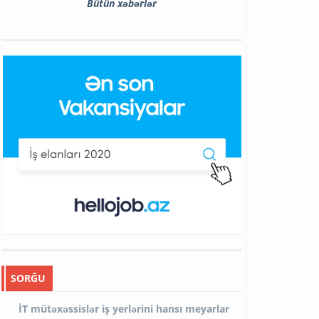
Bütün xəbərlər
SORĞU
İT mütəxəssislər iş yerlərini hansı meyarlar