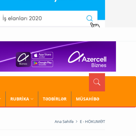
RUBRİKA
TƏDBİRLƏR
MÜSAHİBƏ
Ana Səhifə
E - HÖKUMƏT