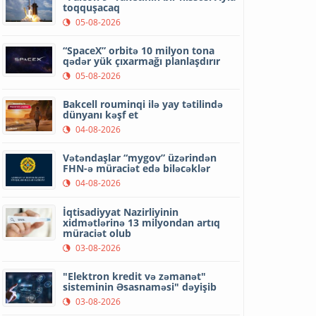
toqquşacaq
05-08-2026
“SpaceX” orbitə 10 milyon tona
qədər yük çıxarmağı planlaşdırır
05-08-2026
Bakcell rouminqi ilə yay tətilində
dünyanı kəşf et
04-08-2026
Vətəndaşlar “mygov” üzərindən
FHN-ə müraciət edə biləcəklər
04-08-2026
İqtisadiyyat Nazirliyinin
xidmətlərinə 13 milyondan artıq
müraciət olub
03-08-2026
"Elektron kredit və zəmanət"
sisteminin Əsasnaməsi" dəyişib
03-08-2026