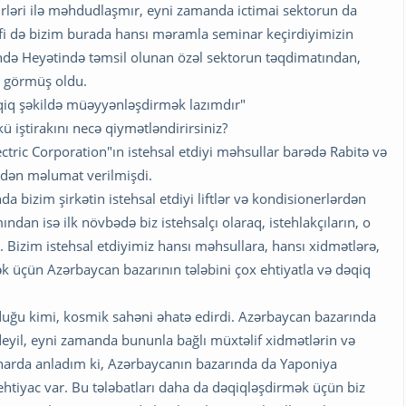
kirləri ilə məhdudlaşmır, eyni zamanda ictimai sektorun da
rəfi də bizim burada hansı məramla seminar keçirdiyimizin
də Heyətində təmsil olunan özəl sektorun təqdimatından,
n görmüş oldu.
əqiq şəkildə müəyyənləşdirmək lazımdır"
 iştirakını necə qiymətləndirirsiniz?
ctric Corporation"ın istehsal etdiyi məhsullar barədə Rabitə və
ldən məlumat verilmişdi.
bizim şirkətin istehsal etdiyi liftlər və kondisionerlərdən
ndan isə ilk növbədə biz istehsalçı olaraq, istehlakçıların, o
 Bizim istehsal etdiyimiz hansı məhsullara, hansı xidmətlərə,
 üçün Azərbaycan bazarının tələbini çox ehtiyatla və dəqiq
ğu kimi, kosmik sahəni əhatə edirdi. Azərbaycan bazarında
 deyil, eyni zamanda bununla bağlı müxtəlif xidmətlərin və
inarda anladım ki, Azərbaycanın bazarında da Yaponiya
a ehtiyac var. Bu tələbatları daha da dəqiqləşdirmək üçün biz