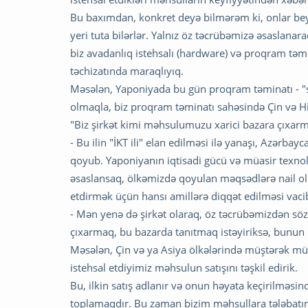
Bu baxımdan, konkret deyə bilmərəm ki, onlar bey
yeri tuta bilərlər. Yalnız öz təcrübəmizə əsaslanar
biz avadanlıq istehsalı (hardware) və proqram təmin
təchizatında maraqlıyıq.
Məsələn, Yaponiyada bu gün proqram təminatı - "
olmaqla, biz proqram təminatı sahəsində Çin və H
"Biz şirkət kimi məhsulumuzu xarici bazara çıxarma
- Bu ilin "İKT ili" elan edilməsi ilə yanaşı, Azərbay
qoyub. Yaponiyanın iqtisadi gücü və müasir texnol
əsaslansaq, ölkəmizdə qoyulan məqsədlərə nail o
etdirmək üçün hansı amillərə diqqət edilməsi vaci
- Mən yenə də şirkət olaraq, öz təcrübəmizdən sö
çıxarmaq, bu bazarda tanıtmaq istəyiriksə, bunun 
Məsələn, Çin və ya Asiya ölkələrində müştərək müəs
istehsal etdiyimiz məhsulun satışını təşkil edirik.
Bu, ilkin satış adlanır və onun həyata keçirilməs
toplamaqdır. Bu zaman bizim məhsullara tələbatın m