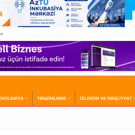
QƏ
XNOLOGİYA
TƏNZİMLƏMƏ
TELEKOM VƏ NƏQLİYYAT