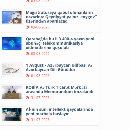
03-08-2026
Magistraturaya qəbul olunanların
nəzərinə: Qeydiyyat yalnız “mygov”
üzərindən aparılacaq
03-08-2026
Qarabağda bu il 3 400-ə yaxın yeni
abunəçi telekommunikasiya
xidmətlərinə qoşulub
03-08-2026
1 Avqust - Azərbaycan Əlifbası və
Azərbaycan Dili Günüdür
01-08-2026
KOBİA və Türk Ticarət Mərkəzi
arasında Memorandum imzalanıb
31-07-2026
Aİ-nin süni intellekt qaydalarında
yeni mərhələ başlayır
31-07-2026