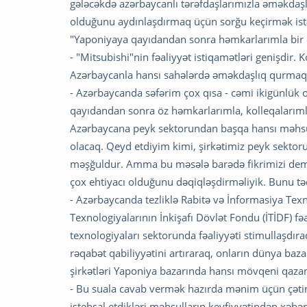
gələcəkdə azərbaycanlı tərəfdaşlarımızla əməkdaş
olduğunu aydınlaşdırmaq üçün sorğu keçirmək ist
"Yaponiyaya qayıdandan sonra həmkarlarımla bir 
- "Mitsubishi"nin fəaliyyət istiqamətləri genişdir.
Azərbaycanla hansı sahələrdə əməkdaşlıq qurmaq
- Azərbaycanda səfərim çox qısa - cəmi ikigünlük 
qayıdandan sonra öz həmkarlarımla, kolleqalarıml
Azərbaycana peyk sektorundan başqa hansı məhsul
olacaq. Qeyd etdiyim kimi, şirkətimiz peyk sektoru
məşğuldur. Amma bu məsələ barədə fikrimizi deməz
çox ehtiyacı olduğunu dəqiqləşdirməliyik. Bunu t
- Azərbaycanda tezliklə Rabitə və İnformasiya Texn
Texnologiyalarının İnkişafı Dövlət Fondu (İTİDF) 
texnologiyaları sektorunda fəaliyyəti stimullaşdıra
rəqabət qabiliyyətini artıraraq, onların dünya bazar
şirkətləri Yaponiya bazarında hansı mövqeni qazan
- Bu suala cavab vermək hazırda mənim üçün çətind
istehsal etdikləri məhsulların keyfiyyətindən xəbə