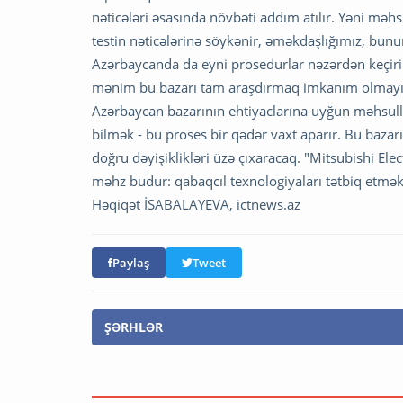
nəticələri əsasında növbəti addım atılır. Yəni mə
testin nəticələrinə söykənir, əməkdaşlığımız, bununl
Azərbaycanda da eyni prosedurlar nəzərdən keçiril
mənim bu bazarı tam araşdırmaq imkanım olmayıb
Azərbaycan bazarının ehtiyaclarına uyğun məhsulla
bilmək - bu proses bir qədər vaxt aparır. Bu bazarı
doğru dəyişiklikləri üzə çıxaracaq. "Mitsubishi Ele
məhz budur: qabaqcıl texnologiyaları tətbiq etmə
Həqiqət İSABALAYEVA, ictnews.az
Paylaş
Tweet
ŞƏRHLƏR