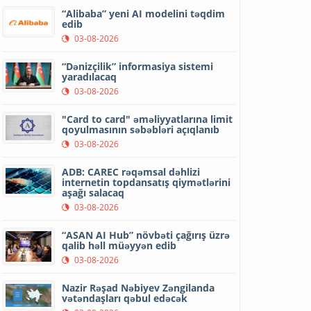
“Alibaba” yeni AI modelini təqdim
edib
03-08-2026
“Dənizçilik” informasiya sistemi
yaradılacaq
03-08-2026
"Card to card" əməliyyatlarına limit
qoyulmasının səbəbləri açıqlanıb
03-08-2026
ADB: CAREC rəqəmsal dəhlizi
internetin topdansatış qiymətlərini
aşağı salacaq
03-08-2026
“ASAN AI Hub” növbəti çağırış üzrə
qalib həll müəyyən edib
03-08-2026
Nazir Rəşad Nəbiyev Zəngilanda
vətəndaşları qəbul edəcək