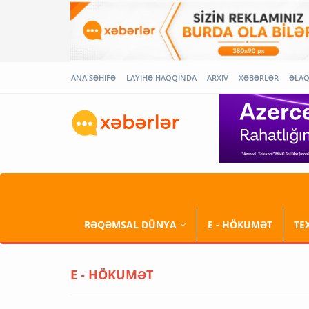
ANA SƏHİFƏ
LAYİHƏ HAQQINDA
ARXİV
XƏBƏRLƏR
ƏLA
RƏQƏMSAL DÜNYA
E - HÖKUMƏT
TE
E - HÖKUMƏT