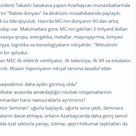
prezidenti Takashi Sasakava yapon-Azərbaycan münasibətlərində
lərini "Rabitə dünyası" ilə eksklüziv müsahibəsində paylaşıb:
54-cü ildə qoyulub. Hazırda MC-nin dünyanın 90-dan artıq
aşı var. Məlumatlara görə, MC-nin gəlirləri 3 milyard dolları
ovasiya qrupu, energetika, metallar, maşınqayırma, kimyəvi
yə, logistika və texnologiyaların inkişafıdır. "Mitsubishi
in bir qoludur.
C ilk elektrik ventilyator, ilk televiziya, ilk lift və eskalator,
ırıb. Müasir Yaponiyanın inkişaf tarixinə təsadüf edən
məqsədimizi daha aydın görmüş oldu"
lkələr arasında əməkdaşlığın növbəti istiqamətlərinin
ardan hansı təəssüratlarla ayrılırsınız?
or Seminarı" uğurla başlayıb, uğurla sona çatdı. Seminara
ərini dəvət etməyə, onların Azərbaycanda daha geniş təmsil
 özəl sektorla yanaşı, ictimai, qeyri-hökumət təşkilatları da