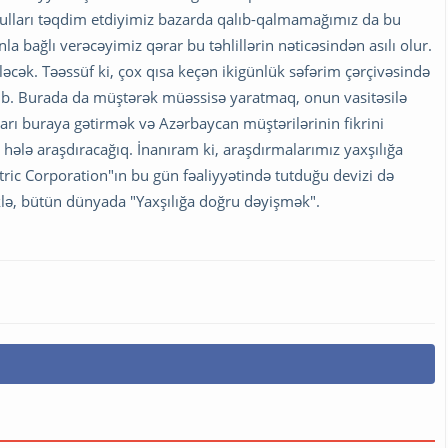
hsulları təqdim etdiyimiz bazarda qalıb-qalmamağımız da bu
a bağlı verəcəyimiz qərar bu təhlillərin nəticəsindən asılı olur.
əcək. Təəssüf ki, çox qısa keçən ikigünlük səfərim çərçivəsində
. Burada da müştərək müəssisə yaratmaq, onun vasitəsilə
rı buraya gətirmək və Azərbaycan müştərilərinin fikrini
 hələ araşdıracağıq. İnanıram ki, araşdırmalarımız yaxşılığa
ctric Corporation"ın bu gün fəaliyyətində tutduğu devizi də
klə, bütün dünyada "Yaxşılığa doğru dəyişmək".