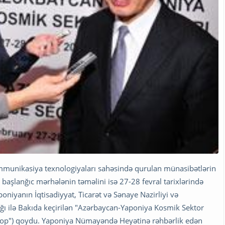
munikasiya texnologiyaları sahəsində qurulan münasibətlərin
 başlanğıc mərhələnin təməlini isə 27-28 fevral tarixlərində
poniyanın İqtisadiyyat, Ticarət və Sənaye Nazirliyi və
lığı ilə Bakıda keçirilən "Azərbaycan-Yaponiya Kosmik Sektor
hop") qoydu. Yaponiya Nümayəndə Heyətinə rəhbərlik edən