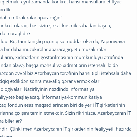
lıq etmək, eyni zamanda konkret hansı məhsullara ehtiyac
ərdik.
daha müzakirələr aparacağıq"
 Konkret olaraq, bəs sizin şirkət kosmik sahədən başqa,
da maraqlıdır?
oldu. Bu, tam tanışlıq üçün qısa müddət olsa da, Yaponiyaya
a bir daha müzakirələr aparacağıq. Bu müzakirələr
ların, xidmətlərin göstərilməsinin mümkünlüyü ətrafında
ndan əlavə, başqa məhsul və xidmətlərin istehsalı ilə də
dən əvvəl biz Azərbaycan tərəfinin hansı tipli istehsala daha
ədqiq etdikdən sonra müvafiq qərar vermək olar.
ologiyaları Nazirliyinin nəzdində İnformasiya
fəaliyyətə başlayacaq. İnformasiya-kommunikasiya
caq fondun əsas məqsədlərindən biri də yerli İT şirkətlərinin
larına çıxışını təmin etməkdir. Sizin fikrinizcə, Azərbaycanın İT
a bilərlər?
ir. Çünki mən Azərbaycanın İT şirkətlərinin fəaliyyəti, hazırda
rsizəm.