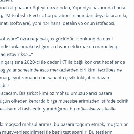
nəlxalq bazar nöqteyi-nəzərindən, Yaponiya bazarında hansı
aq, "Mitsubishi Electric Corporation"ın adından deyə bilərəm ki,
atı (software), yəni hər hansı detalın və onun istifadəsi,
software" üzrə rəqabət çox güclüdür. Honkonq da daxil
indistanla əməkdaşlığımızı davam etdirməkdə maraqlıyıq.
q istəyiriksə..."
can qarşısına 2020-ci ilə qədər İKT ilə bağlı konkret hədəflər də
ogiyalar sahəsində əsas mərkəzlərdən biri kimi təcrübəsinə
lmaq, eyni zamanda bu sahənin çevik inkişafını davam
bdir?
z açacam. Biz şirkət kimi öz məhsulumuzu xarici bazara
üçün ölkədən kənarda birgə müəssisələrimizdən istifadə edirik.
sisəmizi təsis edir, yaratdığımız bu müəssisə vasitəsilə
ində məqsəd məhsullarımızı bu bazara təqdim etmək, müştərilər
üəyyənləşdirilməsi ilə bağlı test aparılır. Bu testlərin