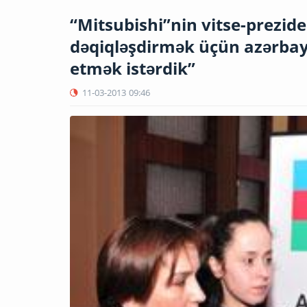
“Mitsubishi”nin vitse-prezide
dəqiqləşdirmək üçün azərbay
etmək istərdik”
11-03-2013
09:46