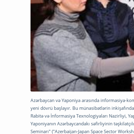
Azərbaycan və Yaponiya arasında informasiya-kom
yeni dövrü başlayır. Bu münasibətlərin inkişafında
Rabitə və İnformasiya Texnologiyaları Nazirliyi, Ya
Yaponiyanın Azərbaycandakı səfirliyinin təşkilatçı
Seminarı" ("Azerbaijan-Japan Space Sector Works