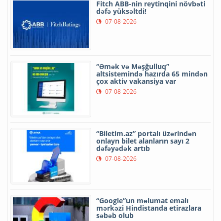
Fitch ABB-nin reytinqini növbəti
dəfə yüksəltdi!
07-08-2026
“Əmək və Məşğulluq”
altsistemində hazırda 65 mindən
çox aktiv vakansiya var
07-08-2026
“Biletim.az” portalı üzərindən
onlayn bilet alanların sayı 2
dəfəyədək artıb
07-08-2026
“Google”un məlumat emalı
mərkəzi Hindistanda etirazlara
səbəb olub