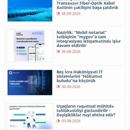
Transxəzər Fiber-Optik Kabel
Xəttinin çəkilişini başa çatdırıb
06-08-2026
Nazirlik: “Mobil notariat”
tətbiqinin “mygov”a tam
inteqrasiyası istiqamətində işlər
davam etdirilir
06-08-2026
Beş İcra Hakimiyyəti İT
sistemlərini “Hökumət
buludu”na köçürüb
06-08-2026
Uşaqların rəqəmsal mühitdə
təhlükəsizliyi gücləndirilir -
Dəyişikliklər nəyi ehtiva edir?
05-08-2026