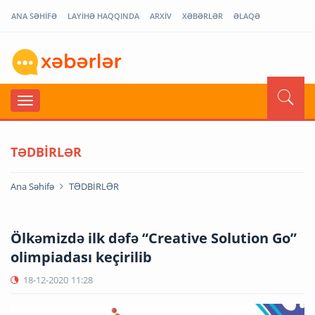
ANA SƏHİFƏ
LAYİHƏ HAQQINDA
ARXİV
XƏBƏRLƏR
ƏLAQƏ
TƏDBİRLƏR
Ana Səhifə
TƏDBİRLƏR
Ölkəmizdə ilk dəfə “Creative Solution Go”
olimpiadası keçirilib
18-12-2020
11:28