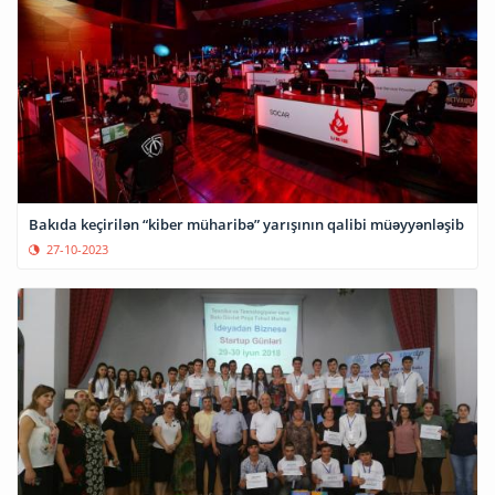
Bakıda keçirilən “kiber müharibə” yarışının qalibi müəyyənləşib
27-10-2023