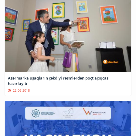
Azərmarka uşaqların çəkdiyi rəsmlərdən poçt açıqcası
hazırlayıb
22-06-2018