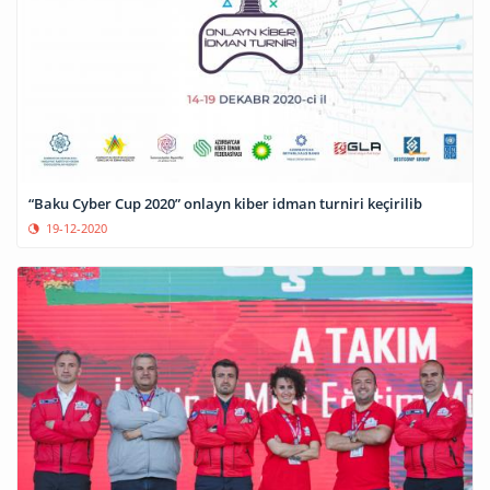
“Baku Cyber Cup 2020” onlayn kiber idman turniri keçirilib
19-12-2020