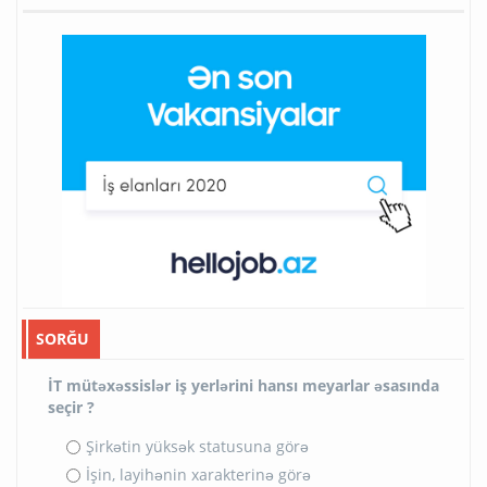
SORĞU
İT mütəxəssislər iş yerlərini hansı meyarlar əsasında
seçir ?
Şirkətin yüksək statusuna görə
İşin, layihənin xarakterinə görə