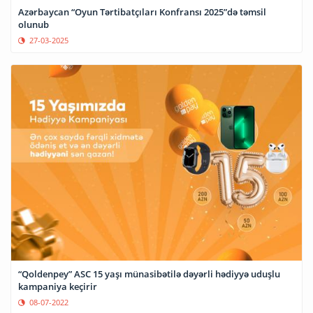
Azərbaycan “Oyun Tərtibatçıları Konfransı 2025”də təmsil
olunub
27-03-2025
“Qoldenpey” ASC 15 yaşı münasibətilə dəyərli hədiyyə uduşlu
kampaniya keçirir
08-07-2022