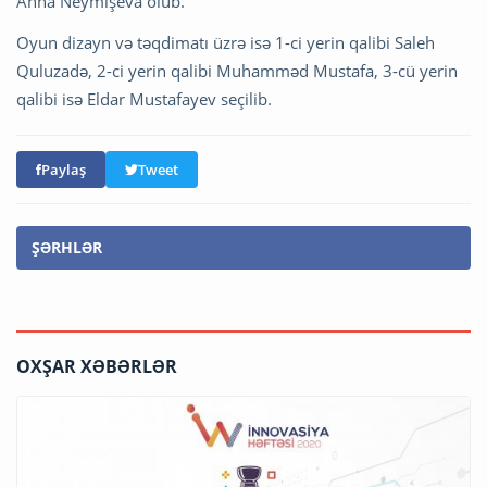
Anna Neymışeva olub.
Oyun dizayn və təqdimatı üzrə isə 1-ci yerin qalibi Saleh
Quluzadə, 2-ci yerin qalibi Muhamməd Mustafa, 3-cü yerin
qalibi isə Eldar Mustafayev seçilib.
Paylaş
Tweet
ŞƏRHLƏR
OXŞAR XƏBƏRLƏR