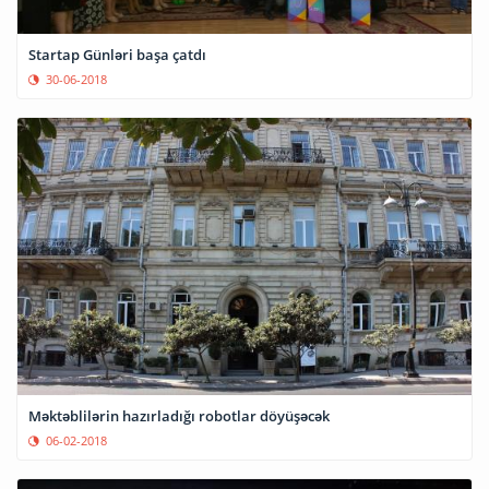
Startap Günləri başa çatdı
30-06-2018
Məktəblilərin hazırladığı robotlar döyüşəcək
06-02-2018