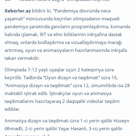
Xeberler.az
bildirir ki, “Pandemiya dövründə necə
yaşamalı” mövzusunda keçirilən olimpiadanın məqsədi
pandemiya şəraitində gənclərin proqramlaşdırma, komanda
halında işləmək, İKT və elmi biliklərinin inkişafına dəstək
olmaq, onlarda kodlaşdırma və vizuallaşdırmaya marağı
artırmaq, oyun və animasiyaların hazırlanmasında inkişafa
təkan verməkdir.
Olimpiada 7-12 yaşlı uşaqlar üçün 2 kateqoriya üzrə
keçirilib. Tədbirdə “Oyun dizayn və təqdimatı” üzrə 16,
“Animasiya dizayn və təqdimatı” üzrə 12, ümumilikdə isə 28
məktəbli iştirak edib. İştirakçılar oyun və animasiya
təqdimatlarını hazırlayaraq 2 dəqiqəlik videolar təqdim
ediblər.
Animasiya dizayn və təqdimatı üzrə 1-ci yerin qalibi Hüseyn
Əhmədli, 2-ci yerin qalibi Yaşar Həsənli, 3-cü yerin qalibi