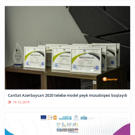
CanSat Azərbaycan 2020 tələbə model peyk müsabiqəsi başlayıb
19-12-2019