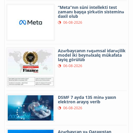
“Meta”nın süni intellekti test
zamanı başqa şirkətin sisteminə
daxil olub
06-08-2026
Azərbaycanın rəqəmsal idarəçilik
model iki beynəlxalq mükafata
layiq görülüb
06-08-2026
DSMF 7 ayda 135 minə yaxın
elektron arayış verib
06-08-2026
Azərbaycan və Qazaxıstan