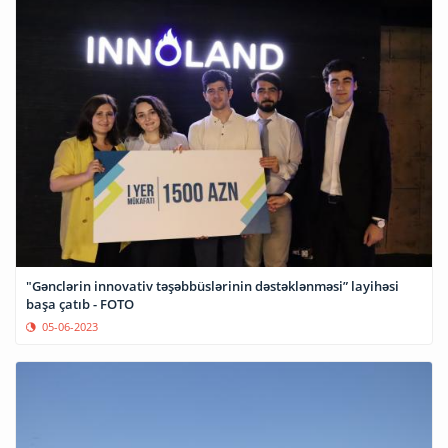
"Gənclərin innovativ təşəbbüslərinin dəstəklənməsi” layihəsi
başa çatıb - FOTO
05-06-2023