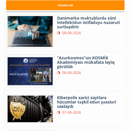
YAZARLAR
Danimarka məktəblərdə süni
intellektdən istifadəyə nəzarəti
sərtləşdirir
08-08-2026
“Azərkosmos”un KOSMİK
Akademiyası mükafata layiq
görülüb
08-08-2026
Kiberpolis xarici saytlara
hücumlar təşkil edən şəxsləri
saxlayıb
07-08-2026