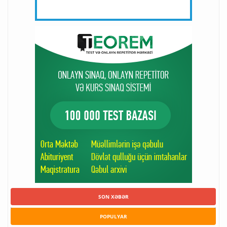
SON XƏBƏR
POPULYAR