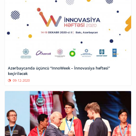
Azərbaycanda üçüncü “InnoWeek – İnnovasiya həftəsi”
keçiriləcək
09-12-2020