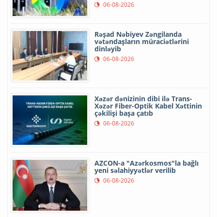
06-08-2026
Rəşad Nəbiyev Zəngilanda
vətəndaşların müraciətlərini
dinləyib
06-08-2026
Xəzər dənizinin dibi ilə Trans-
Xəzər Fiber-Optik Kabel Xəttinin
çəkilişi başa çatıb
06-08-2026
AZCON-a "Azərkosmos"la bağlı
yeni səlahiyyətlər verilib
06-08-2026