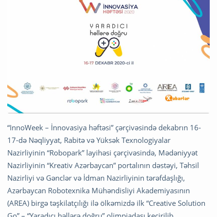
“InnoWeek – İnnovasiya həftəsi” çərçivəsində dekabrın 16-
17-də Nəqliyyat, Rabitə və Yüksək Texnologiyalar
Nazirliyinin “Robopark” layihəsi çərçivəsində, Mədəniyyət
Nazirliyinin “Kreativ Azərbaycan” portalının dəstəyi, Təhsil
Nazirliyi və Gənclər və İdman Nazirliyinin tərəfdaşlığı,
Azərbaycan Robotexnika Mühəndisliyi Akademiyasının
(AREA) birgə təşkilatçılığı ilə ölkəmizdə ilk “Creative Solution
Go” – “Yaradıcı həllərə doğru” olimpiadası keçirilib.