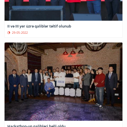
II və III yer üzrə qaliblər təltif olunub
29-05-2022
Hackathon-un qalibləri bəlli oldu