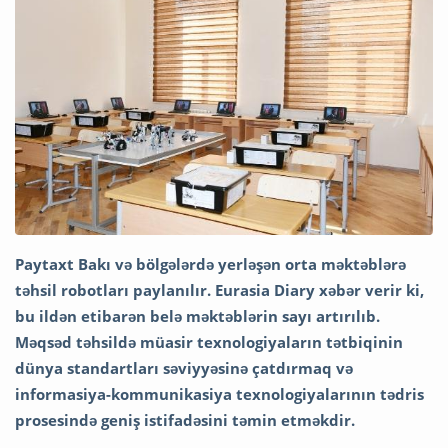
Paytaxt Bakı və bölgələrdə yerləşən orta məktəblərə
təhsil robotları paylanılır. Eurasia Diary xəbər verir ki,
bu ildən etibarən belə məktəblərin sayı artırılıb.
Məqsəd təhsildə müasir texnologiyaların tətbiqinin
dünya standartları səviyyəsinə çatdırmaq və
informasiya-kommunikasiya texnologiyalarının tədris
prosesində geniş istifadəsini təmin etməkdir.