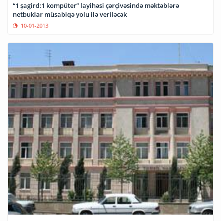
“1 şagird:1 kompüter” layihəsi çərçivəsində məktəblərə
netbuklar müsabiqə yolu ilə veriləcək
10-01-2013