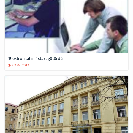
“Elektron təhsil” start götürdü
02-04-2012