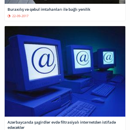
Buraxılış və qəbul imtahanları ilə bağlı yenilik
22-09-2017
Azərbaycanda şagirdlər evdə filtrasiyalı internetdən istifadə
edəcəklər