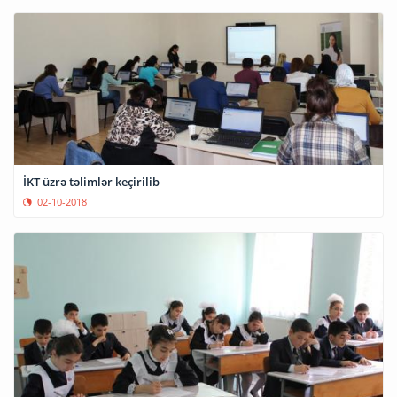
İKT üzrə təlimlər keçirilib
02-10-2018