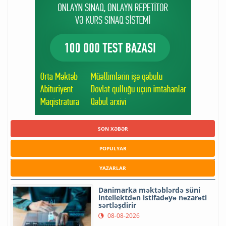
SON XƏBƏR
POPULYAR
YAZARLAR
Danimarka məktəblərdə süni
intellektdən istifadəyə nəzarəti
sərtləşdirir
08-08-2026