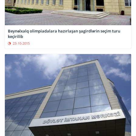
Beynəlxalq olimpiadalara hazırlaşan şagirdlərin seçim turu
keçirilib
23-10-2015