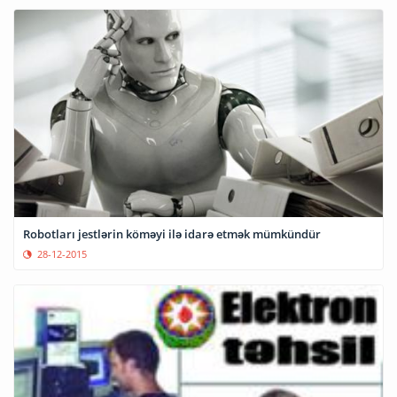
Robotları jestlərin köməyi ilə idarə etmək mümkündür
28-12-2015