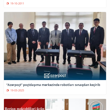
19-10-2011
“Azərpoçt” poçtdaşıma mərkəzində robotları sınaqdan keçirib
19-03-2025