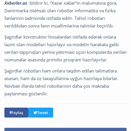
Xeberler.az
bildirir ki, “Xəzər xəbər”in məlumatına görə,
Danirmarka istehsalı olan robotlar informatika və fizika
fənlərinin tədrisində istifadə edilir. Təhsil robotları
verildikdən sonra fənn müəllimlərinə təlimlər keçirilib.
Şagirdlər konstruktor hissələrdən istifadə edərək onlara
lazım olan modelləri hazırlayır və modelin hərəkətə gəlib
verilən tapşırıqları yerinə yetirməsi üçün kompüterdə verilən
nümunələr əsasında primitiv proqram hazırlayırlar.
Şagirdlər robotları həm onlara təqdim edilən təlimatlara
əsasən, həm də öz təxəyüllərinə uyğun hazırlaya bilərlər.
Növbəti illərdə təhsil robotlarının daha çox məktəbə
paylanması gözlənilir.
Paylaş
Tweet