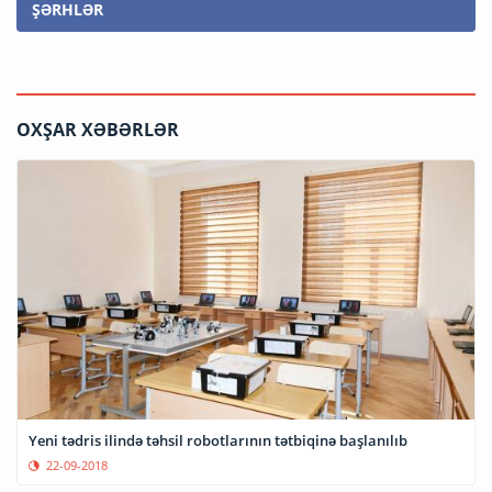
ŞƏRHLƏR
OXŞAR XƏBƏRLƏR
Yeni tədris ilində təhsil robotlarının tətbiqinə başlanılıb
22-09-2018