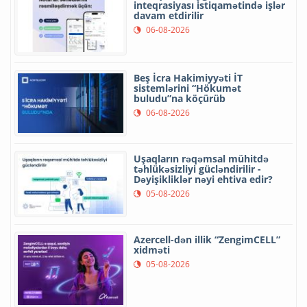
inteqrasiyası istiqamətində işlər
davam etdirilir
06-08-2026
Beş İcra Hakimiyyəti İT
sistemlərini “Hökumət
buludu”na köçürüb
06-08-2026
Uşaqların rəqəmsal mühitdə
təhlükəsizliyi gücləndirilir -
Dəyişikliklər nəyi ehtiva edir?
05-08-2026
Azercell-dən illik “ZengimCELL”
xidməti
05-08-2026