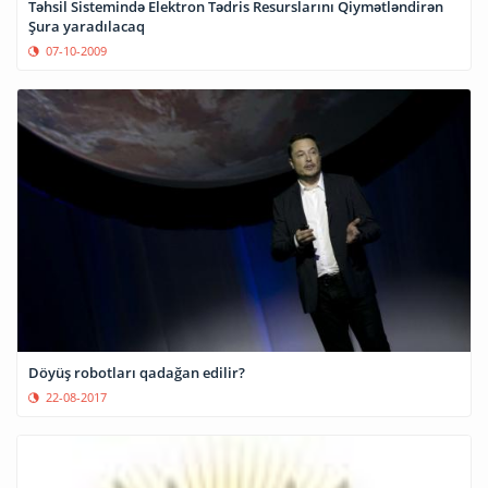
Təhsil Sistemində Elektron Tədris Resurslarını Qiymətləndirən
Şura yaradılacaq
07-10-2009
Döyüş robotları qadağan edilir?
22-08-2017