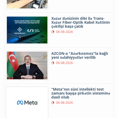
Xəzər dənizinin dibi ilə Trans-
Xəzər Fiber-Optik Kabel Xəttinin
çəkilişi başa çatıb
06-08-2026
AZCON-a "Azərkosmos"la bağlı
yeni səlahiyyətlər verilib
06-08-2026
“Meta”nın süni intellekti test
zamanı başqa şirkətin sisteminə
daxil olub
06-08-2026