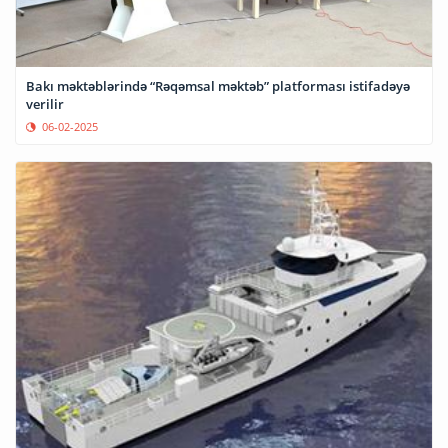
Bakı məktəblərində “Rəqəmsal məktəb” platforması istifadəyə
verilir
06-02-2025