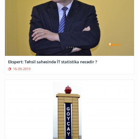
Ekspert: Təhsil sahəsində İT statistika necədir ?
16-09-2019