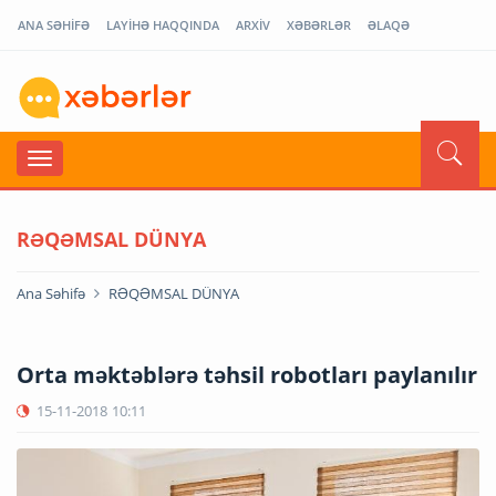
ANA SƏHİFƏ
LAYİHƏ HAQQINDA
ARXİV
XƏBƏRLƏR
ƏLAQƏ
RƏQƏMSAL DÜNYA
Ana Səhifə
RƏQƏMSAL DÜNYA
Orta məktəblərə təhsil robotları paylanılır
15-11-2018
10:11