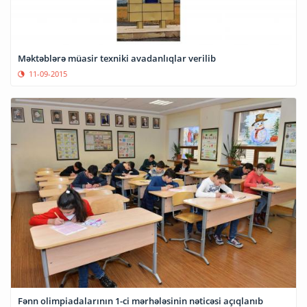
Məktəblərə müasir texniki avadanlıqlar verilib
11-09-2015
Fənn olimpiadalarının 1-ci mərhələsinin nəticəsi açıqlanıb