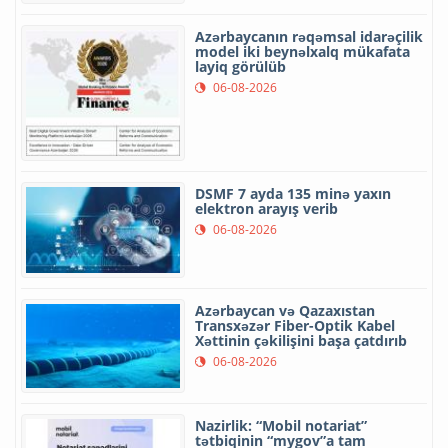
Azərbaycanın rəqəmsal idarəçilik
model iki beynəlxalq mükafata
layiq görülüb
06-08-2026
DSMF 7 ayda 135 minə yaxın
elektron arayış verib
06-08-2026
Azərbaycan və Qazaxıstan
Transxəzər Fiber-Optik Kabel
Xəttinin çəkilişini başa çatdırıb
06-08-2026
Nazirlik: “Mobil notariat”
tətbiqinin “mygov”a tam