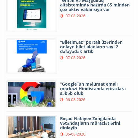
“Əmək və Məşğulluq”
altsistemində hazırda 65 mindən
çox aktiv vakansiya var
07-08-2026
“Biletim.az” portalı üzərindən
onlayn bilet alanların sayı 2
dəfəyədək artıb
07-08-2026
“Google”un məlumat emalı
mərkəzi Hindistanda etirazlara
səbəb olub
06-08-2026
Rəşad Nəbiyev Zəngilanda
vətəndaşların müraciətlərini
dinləyib
06-08-2026