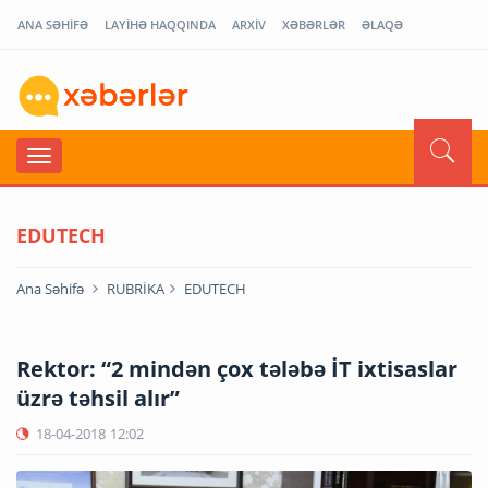
ANA SƏHİFƏ
LAYİHƏ HAQQINDA
ARXİV
XƏBƏRLƏR
ƏLAQƏ
EDUTECH
Ana Səhifə
RUBRİKA
EDUTECH
Rektor: “2 mindən çox tələbə İT ixtisaslar
üzrə təhsil alır”
18-04-2018
12:02