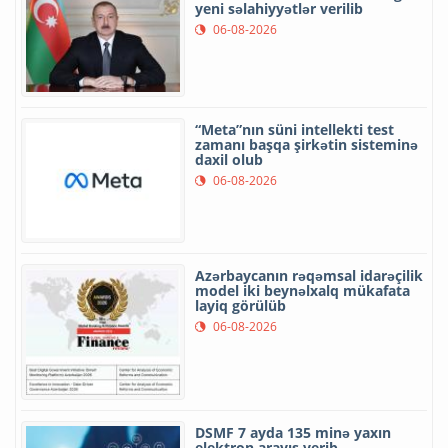
yeni səlahiyyətlər verilib
06-08-2026
“Meta”nın süni intellekti test
zamanı başqa şirkətin sisteminə
daxil olub
06-08-2026
Azərbaycanın rəqəmsal idarəçilik
model iki beynəlxalq mükafata
layiq görülüb
06-08-2026
DSMF 7 ayda 135 minə yaxın
elektron arayış verib