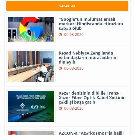
YAZARLAR
“Google”un məlumat emalı
mərkəzi Hindistanda etirazlara
səbəb olub
06-08-2026
Rəşad Nəbiyev Zəngilanda
vətəndaşların müraciətlərini
dinləyib
06-08-2026
Xəzər dənizinin dibi ilə Trans-
Xəzər Fiber-Optik Kabel Xəttinin
çəkilişi başa çatıb
06-08-2026
AZCON-a "Azərkosmos"la bağlı