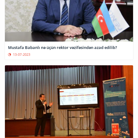
Mustafa Babanlı nə üçün rektor vəzifəsindən azad edilib?
13-07-2023