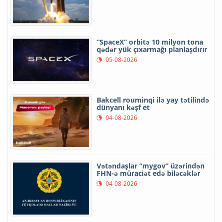
“SpaceX” orbitə 10 milyon tona
qədər yük çıxarmağı planlaşdırır
05-08-2026
Bakcell rouminqi ilə yay tətilində
dünyanı kəşf et
04-08-2026
Vətəndaşlar “mygov” üzərindən
FHN-ə müraciət edə biləcəklər
04-08-2026