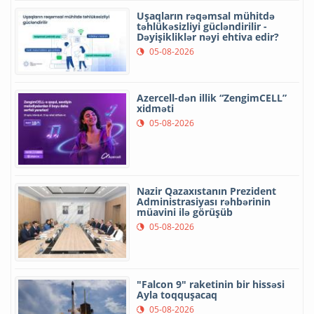
Uşaqların rəqəmsal mühitdə
təhlükəsizliyi gücləndirilir -
Dəyişikliklər nəyi ehtiva edir?
05-08-2026
Azercell-dən illik “ZengimCELL”
xidməti
05-08-2026
Nazir Qazaxıstanın Prezident
Administrasiyası rəhbərinin
müavini ilə görüşüb
05-08-2026
"Falcon 9" raketinin bir hissəsi
Ayla toqquşacaq
05-08-2026