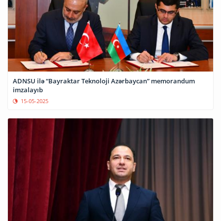
ADNSU ilə “Bayraktar Teknoloji Azərbaycan” memorandum
imzalayıb
15-05-2025