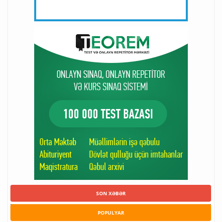
SON XƏBƏR
POPULYAR