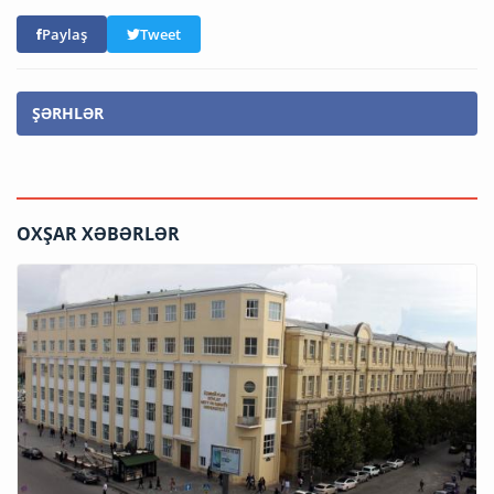
Paylaş
Tweet
ŞƏRHLƏR
OXŞAR XƏBƏRLƏR