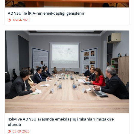
ADNSU ilə İRİA-nın əməkdaşlığı genişlənir
18-04-2025
4SİM və ADNSU arasında əməkdaşlıq imkanları müzakirə
olunub
05-09-2025