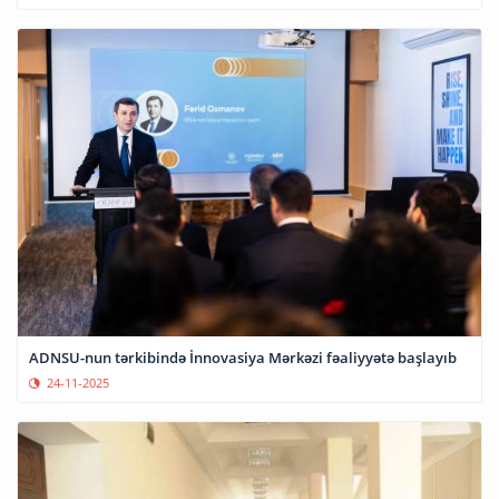
ADNSU-nun tərkibində İnnovasiya Mərkəzi fəaliyyətə başlayıb
24-11-2025