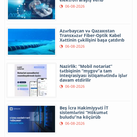
06-08-2026
Azərbaycan və Qazaxıstan
Transxəzər Fiber-Optik Kabel
Xəttinin çəkilişini başa çatdırıb
06-08-2026
Nazirlik: “Mobil notariat”
tətbiqinin “mygov”a tam
inteqrasiyası istiqamətində işlər
davam etdirilir
06-08-2026
Beş İcra Hakimiyyəti İT
sistemlərini “Hökumət
buludu”na köçürüb
06-08-2026