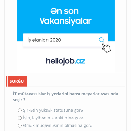
SORĞU
İT mütəxəssislər iş yerlərini hansı meyarlar əsasında
seçir ?
Şirkətin yüksək statusuna görə
İşin, layihənin xarakterinə görə
Əmək müqaviləsinin olmasına görə