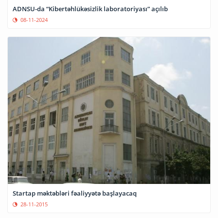
ADNSU-da “Kibertəhlükəsizlik laboratoriyası” açılıb
08-11-2024
Startap məktəbləri fəaliyyətə başlayacaq
28-11-2015