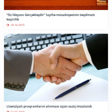
“Öz İdeyanı Gerçəkləşdir” layihə müsabiqəsinin təqdimatı
keçirilib
18-10-2015
Lisenziyalı proqramların alınması üçün saziş imzalandı
12-07-2018