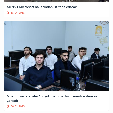
ADNSU Microsoft həllərindən istifadə edəcək
18-04-2018
Müəllim və tələbələr “böyük məlumatların emalı sistem”ni
yaratdı
06-01-2023