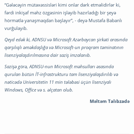
“Gələcəyin mütəxəssisləri kimi onlar dərk etməlidirlər ki,
fərdi inkişaf məhz özgəsinin işləyib hazırladığı bir şeyə
hörmətlə yanaşmaqdan başlayır”, - deyə Mustafa Babanlı
vurğulayıb.
Qeyd edək ki, ADNSU və Microsoft Azərbaycan şirkəti arasında
qarşılıqlı əməkdaşlığa və Microsoft-un proqram təminatının
lisenziyalaşdırılmasına dair saziş imzalanıb.
Sazişə görə, ADNSU-nun Microsoft məhsulları əsasında
qurulan bütün İT-infrastrukturu tam lisenziyalaşdırılıb və
nəticədə Universitetin 11 min tələbəsi üçün lisenziyalı
Windows, Office və s. əlçatan olub.
Məltəm Talıbzadə