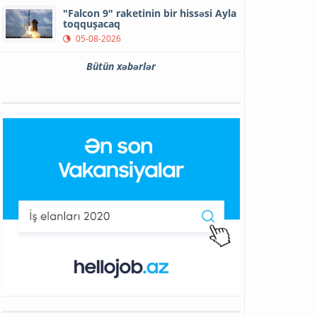
"Falcon 9" raketinin bir hissəsi Ayla
toqquşacaq
05-08-2026
Bütün xəbərlər