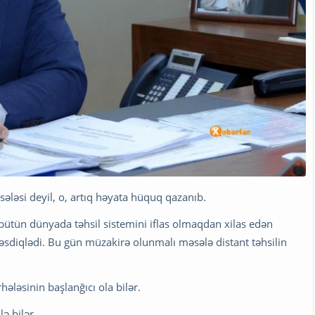
ələsi deyil, o, artıq həyata hüquq qazanıb.
ütün dünyada təhsil sistemini iflas olmaqdan xilas edən
təsdiqlədi. Bu gün müzakirə olunmalı məsələ distant təhsilin
rhələsinin başlanğıcı ola bilər.
ə bilər.