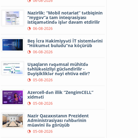
06-08-2026
Nazirlik: “Mobil notariat” tətbiqinin
“mygov”a tam inteqrasiyası
istiqamətində işlər davam etdirilir
06-08-2026
Beş İcra Hakimiyyəti İT sistemlərini
“Hökumət buludu”na köçürüb
06-08-2026
Uşaqların rəqəmsal mühitdə
təhlükəsizliyi gücləndirilir -
Dəyişikliklər nəyi ehtiva edir?
05-08-2026
Azercell-dən illik “ZengimCELL”
xidməti
05-08-2026
Nazir Qazaxıstanın Prezident
Administrasiyası rəhbərinin
müavini ilə görüşüb
05-08-2026