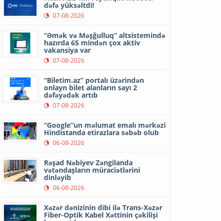
dəfə yüksəltdi!
07-08-2026
“Əmək və Məşğulluq” altsistemində
hazırda 65 mindən çox aktiv
vakansiya var
07-08-2026
“Biletim.az” portalı üzərindən
onlayn bilet alanların sayı 2
dəfəyədək artıb
07-08-2026
“Google”un məlumat emalı mərkəzi
Hindistanda etirazlara səbəb olub
06-08-2026
Rəşad Nəbiyev Zəngilanda
vətəndaşların müraciətlərini
dinləyib
06-08-2026
Xəzər dənizinin dibi ilə Trans-Xəzər
Fiber-Optik Kabel Xəttinin çəkilişi