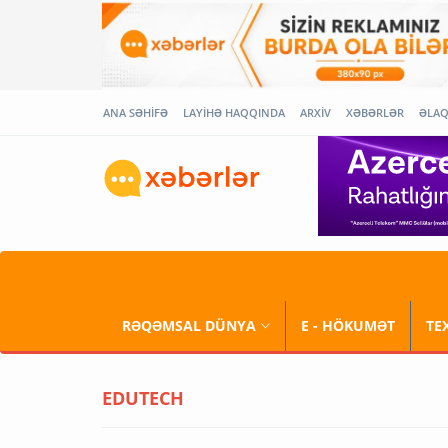
ANA SƏHİFƏ
LAYİHƏ HAQQINDA
ARXİV
XƏBƏRLƏR
ƏLA
RƏQƏMSAL DÜNYA
E - HÖKUMƏT
TE
EDUTECH