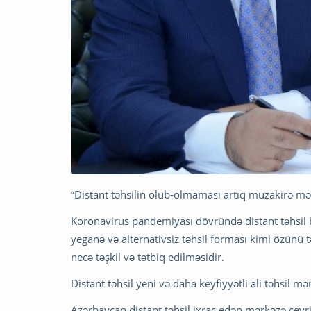
“Distant təhsilin olub-olmaması artıq müzakirə məs
Koronavirus pandemiyası dövründə distant təhsil b
yeganə və alternativsiz təhsil forması kimi özünü 
necə təşkil və tətbiq edilməsidir.
Distant təhsil yeni və daha keyfiyyətli ali təhsil mə
Azərbaycan distant təhsil ixrac edən mərkəzə çevril