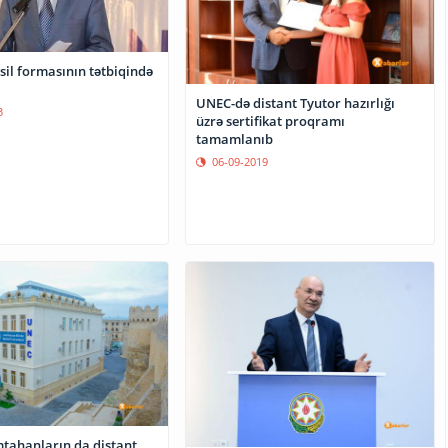
sil formasının tətbiqində
UNEC-də distant Tyutor hazırlığı
3
üzrə sertifikat proqramı
tamamlanıb
06-09-2019
tahanların da distant