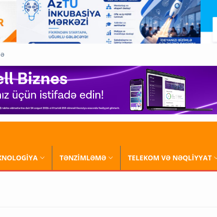
QƏ
XNOLOGİYA
TƏNZİMLƏMƏ
TELEKOM VƏ NƏQLİYYAT