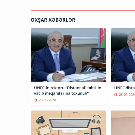
OXŞAR XƏBƏRLƏR
UNEC-in rektoru “Distant ali təhsilin
UNEC distan
vacib məqamlarına toxunub"
23-01-202
29-03-2020