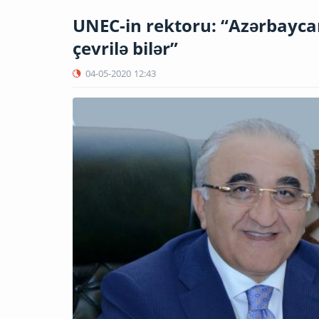
UNEC-in rektoru: “Azərbaycan
çevrilə bilər”
04-05-2020
12:43