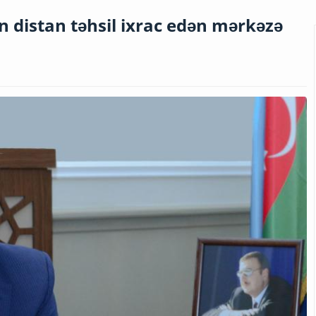
 distan təhsil ixrac edən mərkəzə