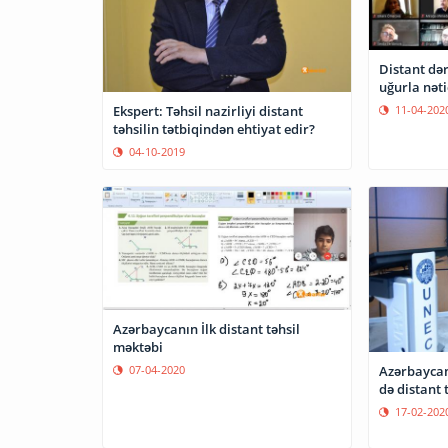
Distant dər
uğurla nəti
Ekspert: Təhsil nazirliyi distant
11-04-202
təhsilin tətbiqindən ehtiyat edir?
04-10-2019
Azərbaycanın İlk distant təhsil
məktəbi
Azərbaycan
07-04-2020
də distant 
17-02-202