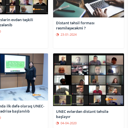
slərin evdən təşkili
Distant təhsil forması
cələnib
rəsmiləşəcəkmi ?
0
23-01-2024
da ilk dəfə olaraq UNEC-
tədrisə başlanılıb
UNEC evlərdən distant təhsilə
başlayır
0
04-04-2020