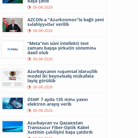
başa çatıb
06-08-2026
AZCON-a "Azərkosmos"la bağlı yeni
səlahiyyətlər verilib
06-08-2026
“Meta”nın süni intellekti test
zamanı başqa şirkətin sisteminə
daxil olub
06-08-2026
Azərbaycanın rəqəmsal idarəçilik
model iki beynəlxalq mükafata
layiq görülüb
06-08-2026
DSMF 7 ayda 135 minə yaxın
elektron arayış verib
06-08-2026
Azərbaycan və Qazaxıstan
Transxəzər Fiber-Optik Kabel
Xəttinin çəkilişini başa çatdırıb