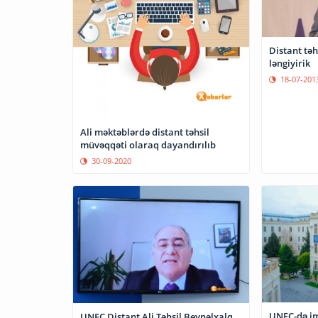
Distant təh
ləngiyirik
18-07-201
Ali məktəblərdə distant təhsil
müvəqqəti olaraq dayandırılıb
30-09-2020
UNEC-də im
UNEC Distant Ali Təhsil Beynəlxalq