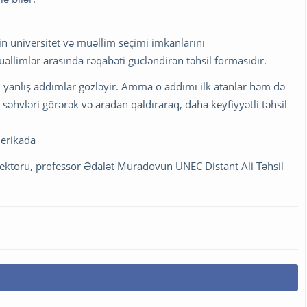
rin universitet və müəllim seçimi imkanlarını
əllimlər arasında rəqabəti gücləndirən təhsil formasıdır.
lər, yanlış addımlar gözləyir. Amma o addımı ilk atanlar həm də
hvləri görərək və aradan qaldıraraq, daha keyfiyyətli təhsil
rikada ‬
rektoru, professor Ədalət Muradovun UNEC Distant Ali Təhsil