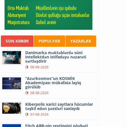
SON XƏBƏR
POPULYAR
YAZARLAR
Danimarka məktəblərdə süni
intellektdən istifadəyə nəzarəti
sərtləşdirir
08-08-2026
“Azərkosmos”un KOSMİK
Akademiyası mükafata layiq
görülüb
08-08-2026
Kiberpolis xarici saytlara hücumlar
təşkil edən şəxsləri saxlayıb
07-08-2026
Fitch ABB-nin reytinqini növbəti