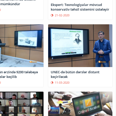
si mümkündür
Ekspert: Texnologiyalar mövcud
konservativ təhsil sistemini üstələyir
0
21-02-2020
n ərzində 9200 tələbəyə
UNEC-də bütün dərslər distant
slər keçilib
keçiriləcək
0
11-03-2020