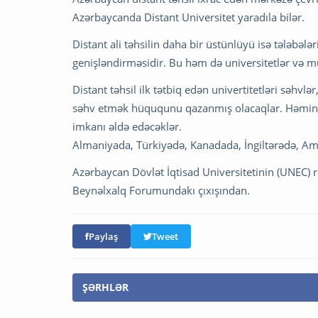
Azərbaycanda Distant Universitet yaradıla bilər.
Distant ali təhsilin daha bir üstünlüyü isə tələbələ
genişləndirməsidir. Bu həm də universitetlər və mü
Distant təhsil ilk tətbiq edən univertitetləri səhv
səhv etmək hüququnu qazanmış olacaqlar. Həmin sə
imkanı əldə edəcəklər.
Almaniyada, Türkiyədə, Kanadada, İngiltərədə, Ame
Azərbaycan Dövlət İqtisad Universitetinin (UNEC) 
Beynəlxalq Forumundakı çıxışından.
Paylaş
Tweet
ŞƏRHLƏR