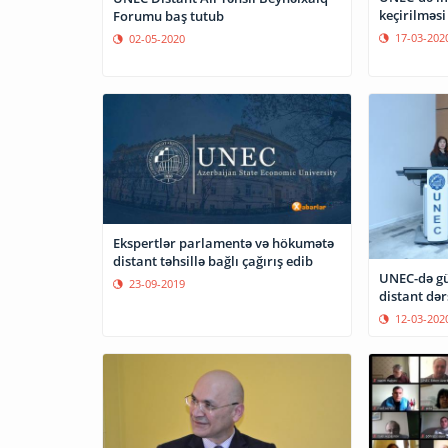
keçirilmə
Forumu baş tutub
17-03-202
02-05-2020
Ekspertlər parlamentə və hökumətə
distant təhsillə bağlı çağırış edib
UNEC-də gü
23-09-2019
distant dər
12-03-202