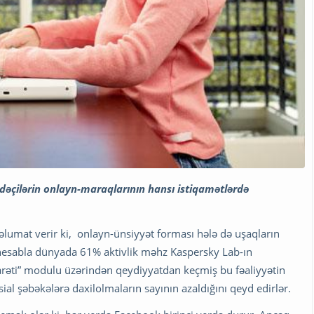
fadəçilərin onlayn-maraqlarının hansı istiqamətlərdə
lumat verir ki, onlayn-ünsiyyət forması hələ də uşaqların
 hesabla dünyada 61% aktivlik məhz Kaspersky Lab-ın
zarəti” modulu üzərindən qeydiyyatdan keçmiş bu fəaliyyətin
al şəbəkələrə daxilolmaların sayının azaldığını qeyd edirlər.