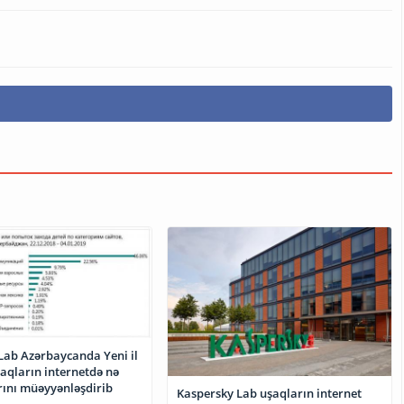
Lab Azərbaycanda Yeni il
şaqların internetdə nə
rını müəyyənləşdirib
Kaspersky Lab uşaqların internet