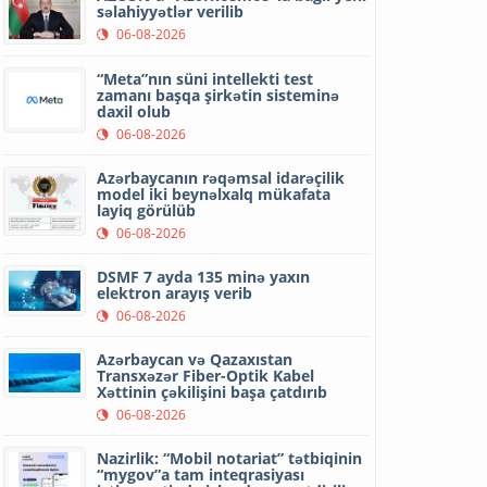
səlahiyyətlər verilib
06-08-2026
“Meta”nın süni intellekti test
zamanı başqa şirkətin sisteminə
daxil olub
06-08-2026
Azərbaycanın rəqəmsal idarəçilik
model iki beynəlxalq mükafata
layiq görülüb
06-08-2026
DSMF 7 ayda 135 minə yaxın
elektron arayış verib
06-08-2026
Azərbaycan və Qazaxıstan
Transxəzər Fiber-Optik Kabel
Xəttinin çəkilişini başa çatdırıb
06-08-2026
Nazirlik: “Mobil notariat” tətbiqinin
“mygov”a tam inteqrasiyası