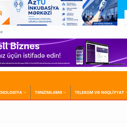
QƏ
XNOLOGİYA
TƏNZİMLƏMƏ
TELEKOM VƏ NƏQLİYYAT