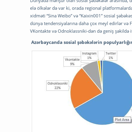
Dünyada məhşur olan sosial şəbəkələr arasında, d
elə ölkələr də var ki, orada regional platformalar
xidməti “Sina Weibo” və “Kaixin001” sosial şəbəkə
dünya tendensiyalarına daha çox meyl edirlər və F
VKontakte və Odnoklassniki-dən də geniş şəkildə is
Azərbaycanda sosial şəbəkələrin populyarlığı