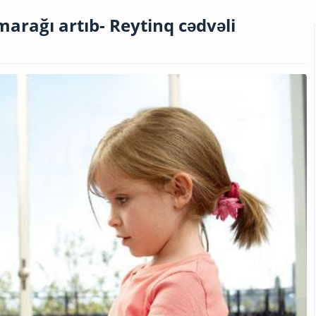
arağı artıb- Reytinq cədvəli