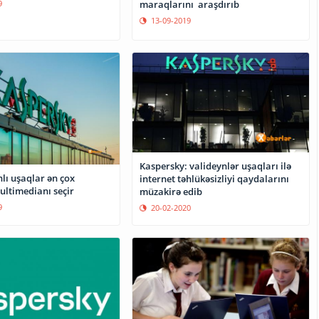
maraqlarını araşdırıb
9
13-09-2019
Kaspersky: valideynlər uşaqları ilə
lı uşaqlar ən çox
internet təhlükəsizliyi qaydalarını
ultimedianı seçir
müzakirə edib
9
20-02-2020