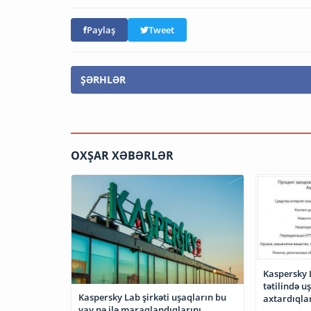
Paylaş
Tweet
ŞƏRHLƏR
OXŞAR XƏBƏRLƏR
Kaspersky 
tətilində u
Kaspersky Lab şirkəti uşaqların bu
axtardıqla
yay nə ilə maraqlandıqlarını