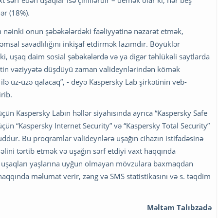
ər (18%).
 nəinki onun şəbəkələrdəki faəliyyətinə nəzarət etmək,
əmsal savadlılığını inkişaf etdirmək lazımdır. Böyüklər
 ki, uşaq daim sosial şəbəkələrdə və ya digər təhlükəli saytlarda
çətin vəziyyətə düşdüyü zaman valideynlərindən kömək
ə üz-üzə qalacaq”, - deyə Kaspersky Lab şirkətinin veb-
rib.
çün Kaspersky Labın həllər siyahısında ayrıca “Kaspersky Safe
çün “Kaspersky Internet Security” və “Kaspersky Total Security”
dur. Bu proqramlar valideynlərə uşağın cihazın istifadəsinə
vəlini tərtib etmək və uşağın sərf etdiyi vaxt haqqında
ar uşaqları yaşlarına uyğun olmayan mövzulara baxmaqdan
 haqqında məlumat verir, zəng və SMS statistikasını və s. təqdim
Məltəm Talıbzadə