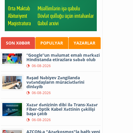
SON XƏBƏR
POPULYAR
YAZARLAR
“Google”un məlumat emalı mərkəzi
Hindistanda etirazlara səbəb olub
06-08-2026
Rəşad Nəbiyev Zəngilanda
vətəndaşların müraciətlərini
dinləyib
06-08-2026
Xəzər dənizinin dibi ilə Trans-Xəzər
Fiber-Optik Kabel Xəttinin çəkilişi
başa çatıb
06-08-2026
AZCON-a "Azərkosmos"la bağlı yeni