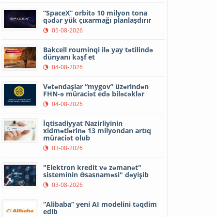
“SpaceX” orbitə 10 milyon tona
qədər yük çıxarmağı planlaşdırır
05-08-2026
Bakcell rouminqi ilə yay tətilində
dünyanı kəşf et
04-08-2026
Vətəndaşlar “mygov” üzərindən
FHN-ə müraciət edə biləcəklər
04-08-2026
İqtisadiyyat Nazirliyinin
xidmətlərinə 13 milyondan artıq
müraciət olub
03-08-2026
"Elektron kredit və zəmanət"
sisteminin Əsasnaməsi" dəyişib
03-08-2026
“Alibaba” yeni AI modelini təqdim
edib