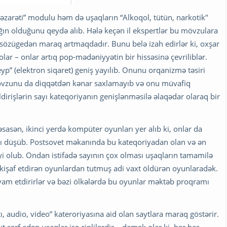
əzarəti” modulu həm də uşaqların “Alkoqol, tütün, narkotik"
ğın olduğunu qeydə alıb. Hələ keçən il ekspertlər bu mövzulara
 sözügedən maraq artmaqdadır. Bunu belə izah edirlər ki, oxşar
ar – onlar artıq pop-mədəniyyətin bir hissəsinə çevriliblər.
yp” (elektron siqaret) geniş yayılıb. Onunu orqanizmə təsiri
mövzunu da diqqətdən kənar saxlamayıb və onu müvafiq
ldirişlərin sayı kateqoriyanın genişlənməsilə əlaqədar olaraq bir
əsasən, ikinci yerdə kompüter oyunları yer alıb ki, onlar da
şağı düşüb. Postsovet məkanında bu kateqoriyadan olan və ən
yi olub. Ondan istifadə sayının çox olması uşaqların tamamilə
kişaf etdirən oyunlardan tutmuş adi vaxt öldürən oyunlaradək.
vam etdirirlər və bəzi ölkələrdə bu oyunlar məktəb proqramı
, audio, video” kateroriyasına aid olan saytlara maraq göstərir.
sərf edən uşaqlar isə çinlilərdir – demək olar ki, hər beş