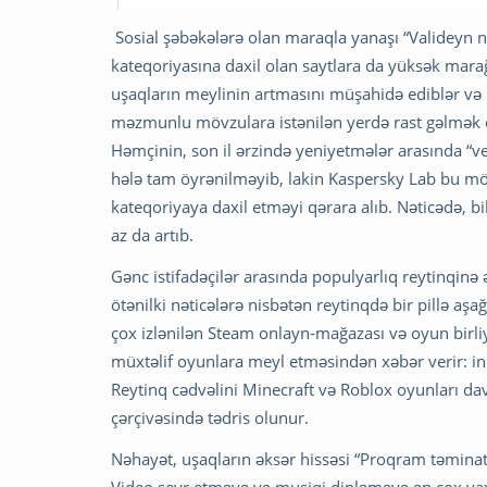
Sosial şəbəkələrə olan maraqla yanaşı “Valideyn n
kateqoriyasına daxil olan saytlara da yüksək mara
uşaqların meylinin artmasını müşahidə ediblər və
məzmunlu mövzulara istənilən yerdə rast gəlmək ol
Həmçinin, son il ərzində yeniyetmələr arasında “ve
hələ tam öyrənilməyib, lakin Kaspersky Lab bu 
kateqoriyaya daxil etməyi qərara alıb. Nəticədə, bi
az da artıb.
Gənc istifadəçilər arasında populyarlıq reytinqinə 
ötənilki nəticələrə nisbətən reytinqdə bir pillə a
çox izlənilən Steam onlayn-mağazası və oyun birli
müxtəlif oyunlara meyl etməsindən xəbər verir: in
Reytinq cədvəlini Minecraft və Roblox oyunları da
çərçivəsində tədris olunur.
Nəhayət, uşaqların əksər hissəsi “Proqram təminatı
Video seyr etməyə və musiqi dinləməyə ən çox vaxt 