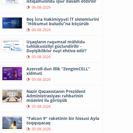
istiqamətində işlər davam etdirilir
06-08-2026
Beş İcra Hakimiyyəti İT sistemlərini
“Hökumət buludu”na köçürüb
06-08-2026
Uşaqların rəqəmsal mühitdə
təhlükəsizliyi gücləndirilir -
Dəyişikliklər nəyi ehtiva edir?
05-08-2026
Azercell-dən illik “ZengimCELL”
xidməti
05-08-2026
Nazir Qazaxıstanın Prezident
Administrasiyası rəhbərinin
müavini ilə görüşüb
05-08-2026
"Falcon 9" raketinin bir hissəsi Ayla
toqquşacaq
05-08-2026