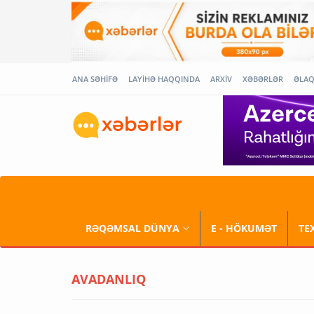
ANA SƏHİFƏ
LAYİHƏ HAQQINDA
ARXİV
XƏBƏRLƏR
ƏLA
RƏQƏMSAL DÜNYA
E - HÖKUMƏT
TE
AVADANLIQ