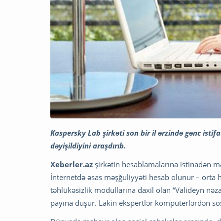
Kaspersky Lab şirkəti son bir il ərzində gənc isti
dəyişildiyini araşdırıb.
Xeberler.az
şirkətin hesablamalarına istinadən mə
İnternetdə əsas məşğuliyyəti hesab olunur – orta
təhlükəsizlik modullarına daxil olan “Valideyn nə
payına düşür. Lakin ekspertlər kompüterlərdən sosi