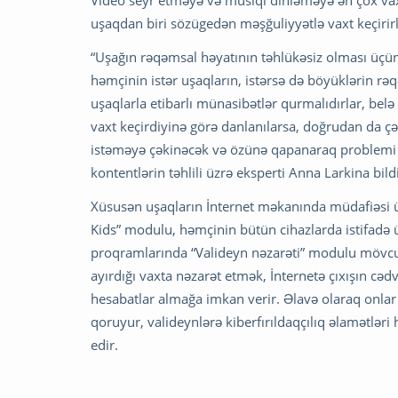
uşaqdan biri sözügedən məşğuliyyətlə vaxt keçirirl
“Uşağın rəqəmsal həyatının təhlükəsiz olması üçün
həmçinin istər uşaqların, istərsə də böyüklərin rəq
uşaqlarla etibarlı münasibətlər qurmalıdırlar, belə
vaxt keçirdiyinə görə danlanılarsa, doğrudan da 
istəməyə çəkinəcək və özünə qapanaraq problemi il
kontentlərin təhlili üzrə eksperti Anna Larkina bildi
Xüsusən uşaqların İnternet məkanında müdafiəsi ü
Kids” modulu, həmçinin bütün cihazlarda istifadə ü
proqramlarında “Valideyn nəzarəti” modulu mövcud
ayırdığı vaxta nəzarət etmək, İnternetə çıxışın cəd
hesabatlar almağa imkan verir. Əlavə olaraq onl
qoruyur, valideynlərə kiberfırıldaqçılıq əlamətləri
edir.