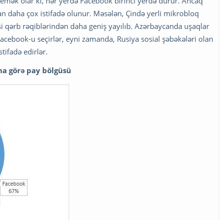
emək olar ki, hər yerdə Facebook birinci yerdə durur. Ancaq
dan daha çox istifadə olunur. Məsələn, Çində yerli mikrobloq
si qərb rəqiblərindən daha geniş yayılıb. Azərbaycanda uşaqlar
acebook-u seçirlər, eyni zamanda, Rusiya sosial şəbəkələri olan
tifadə edirlər.
na görə pay bölgüsü