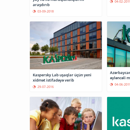
04-02-201
araşdırıb
03-09-2018
Azərbaycan
Kaspersky Lab uşaqlar üçün yeni
əyləncəli m
xidmət istifadəyə verib
04-06-201
29-07-2016