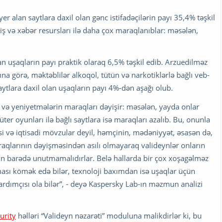
 alan saytlara daxil olan gənc istifadəçilərin payı 35,4% təşkil
ş və xəbər resursları ilə daha çox maraqlanıblar: məsələn,
n uşaqların payı praktik olaraq 6,5% təşkil edib. Arzuedilməz
 görə, məktəblilər alkoqol, tütün və narkotiklərlə bağlı veb-
aytlara daxil olan uşaqların payı 4%-dən aşağı olub.
ın və yeniyetmələrin maraqları dəyişir: məsələn, yayda onlar
er oyunları ilə bağlı saytlara isə maraqları azalıb. Bu, onunla
asi və iqtisadi mövzular deyil, həmçinin, mədəniyyət, əsasən də,
maraqlarının dəyişməsindən asılı olmayaraq valideynlər onların
n barədə unutmamalıdırlar. Belə hallarda bir çox xoşagəlməz
ması kömək edə bilər, texnoloji baxımdan isə uşaqlar üçün
ardımçısı ola bilər”, - deyə Kaspersky Lab-ın məzmun analizi
urity
həlləri “Valideyn nəzarəti” moduluna malikdirlər ki, bu