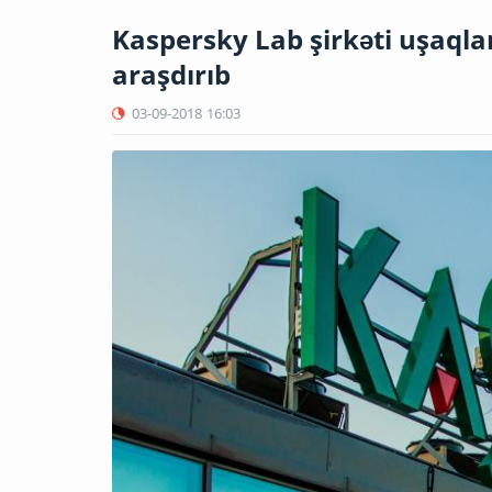
Kaspersky Lab şirkəti uşaqla
araşdırıb
03-09-2018
16:03