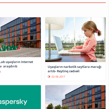
Lab uşaqların internet
ı araşdırıb
Uşaqların narkotik saytlara marağı
artıb- Reytinq cədvəli
9
02-06-2017