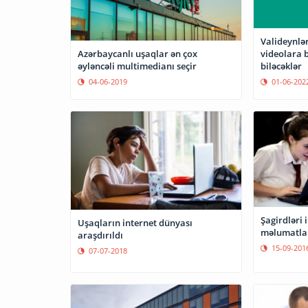
Valideynlər
videolara baxd
Azərbaycanlı uşaqlar ən çox
biləcəklər
əyləncəli multimedianı seçir
01-06-202
04-06-2019
Şagirdləri 
Uşaqların internet dünyası
məlumatla
araşdırıldı
15-09-201
07-07-2018