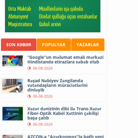
SON XƏBƏR
POPULYAR
YAZARLAR
“Google”un məlumat emalı mərkəzi
Hindistanda etirazlara səbəb olub
06-08-2026
Rəşad Nəbiyev Zəngilanda
vətəndaşların müraciətlərini
dinləyib
06-08-2026
Xəzər dənizinin dibi ilə Trans-Xəzər
Fiber-Optik Kabel Xəttinin çəkilişi
başa çatıb
06-08-2026
AZCON-a "Azərkosmos"la bağlı yeni