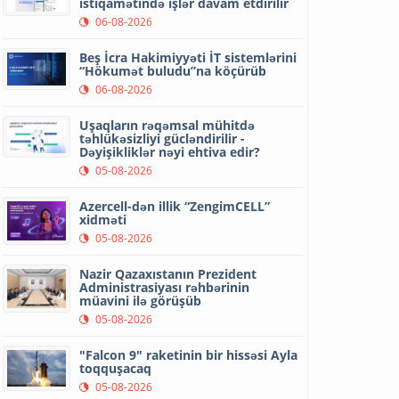
istiqamətində işlər davam etdirilir
06-08-2026
Beş İcra Hakimiyyəti İT sistemlərini
“Hökumət buludu”na köçürüb
06-08-2026
Uşaqların rəqəmsal mühitdə
təhlükəsizliyi gücləndirilir -
Dəyişikliklər nəyi ehtiva edir?
05-08-2026
Azercell-dən illik “ZengimCELL”
xidməti
05-08-2026
Nazir Qazaxıstanın Prezident
Administrasiyası rəhbərinin
müavini ilə görüşüb
05-08-2026
"Falcon 9" raketinin bir hissəsi Ayla
toqquşacaq
05-08-2026