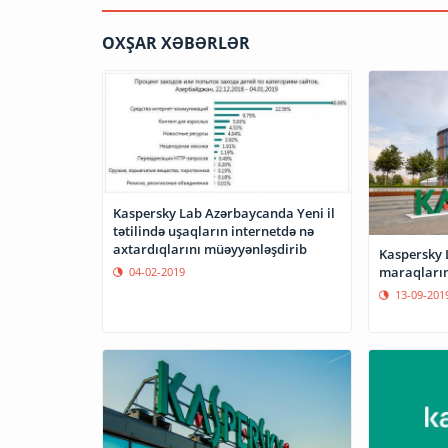
OXŞAR XƏBƏRLƏR
Kaspersky Lab Azərbaycanda Yeni il
tətilində uşaqların internetdə nə
axtardıqlarını müəyyənləşdirib
Kaspersky 
maraqların
04-02-2019
13-09-201