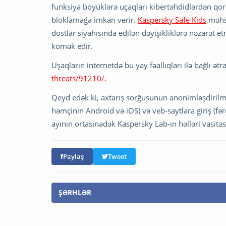
funksiya böyüklərə uçaqları kibertəhdidlərdən q
bloklamağa imkan verir.
Kaspersky Safe Kids
məhsu
dostlar siyahısında edilən dəyişikliklərə nəzarət 
kömək edir.
Uşaqların internetdə bu yay fəallıqları ilə bağlı ət
threats/91210/.
Qeyd edək ki, axtarış sorğusunun anonimləşdirilmi
həmçinin Android və iOS) və veb-saytlara giriş (fə
ayının ortasınadək Kaspersky Lab-ın həlləri vasitəs
Paylaş
Tweet
ŞƏRHLƏR