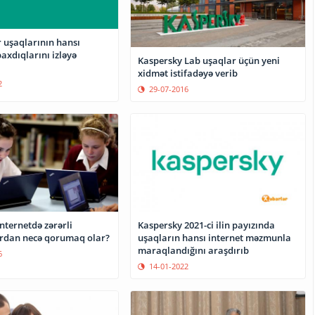
 uşaqlarının hansı
ıqlarını izləyə
Kaspersky Lab uşaqlar üçün yeni
xidmət istifadəyə verib
2
29-07-2016
internetdə zərərli
Kaspersky 2021-ci ilin payızında
rdan necə qorumaq olar?
uşaqların hansı internet məzmunla
maraqlandığını araşdırıb
6
14-01-2022