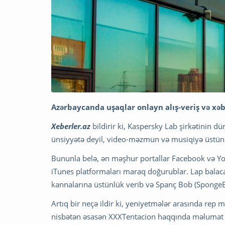
Azərbaycanda uşaqlar onlayn alış-veriş və xəb
Xeberler.az
bildirir ki, Kaspersky Lab şirkətinin 
ünsiyyətə deyil, video-məzmun və musiqiyə üstünl
Bununla belə, ən məşhur portallar Facebook və You
iTunes platformaları maraq doğurublar. Lap balac
kannalarına üstünlük verib və Spanç Bob (SpongeBo
Artıq bir neçə ildir ki, yeniyetmələr arasında rep 
nisbətən əsasən XXXTentacion haqqında məlumat a