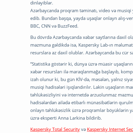
dinləyiblər.
Azərbaycanda proqram təminatı, video və musiqi yer
edib. Bundan başqa, yayda uşaqlar onlayn alış-veri
BBC, CNN və BuzzFeed.
Bu dövrdə Azərbaycanda xəbər saytlarına daxil ola
məzmuna gəldikdə isə, Kaspersky Lab-ın məlumatına
resurslara az daxil olublar. Azərbaycanda bu cür s
”Statistika göstərir ki, dünya üzrə müasir uşaqlar
xəbər resursları ilə maraqlanmağa başlayıb, kompüt
izah olunur ki, bu gün KİV-də, məsələn, yalnız siy
musiqi hadisələri işıqlandırılır. Lakin uşaqların 
təhlükəsizliyini və internetdə arzuolunmaz məzmu
hadisələrdən ailədə etibarlı münasibətlərin qurul
onlayn təhlükəsizlik üzrə proqramlar böyüklərin y
üzrə eksperti Anna Larkina bildirib.
Kaspersky Total Security
və
Kaspersky Internet Sec