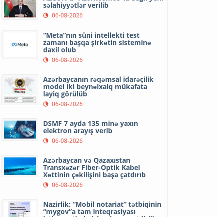
səlahiyyətlər verilib
06-08-2026
“Meta”nın süni intellekti test
zamanı başqa şirkətin sisteminə
daxil olub
06-08-2026
Azərbaycanın rəqəmsal idarəçilik
model iki beynəlxalq mükafata
layiq görülüb
06-08-2026
DSMF 7 ayda 135 minə yaxın
elektron arayış verib
06-08-2026
Azərbaycan və Qazaxıstan
Transxəzər Fiber-Optik Kabel
Xəttinin çəkilişini başa çatdırıb
06-08-2026
Nazirlik: “Mobil notariat” tətbiqinin
“mygov”a tam inteqrasiyası