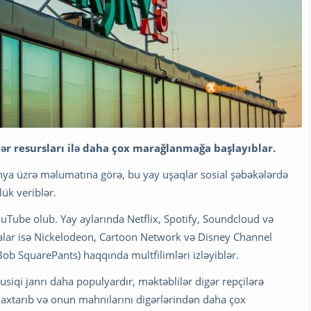
ər resursları ilə daha çox marağlanmağa başlayıblar.
dünya üzrə məlumatına görə, bu yay uşaqlar sosial şəbəkələrdə
ük veriblər.
Tube olub. Yay aylarında Netflix, Spotify, Soundcloud və
alar isə Nickelodeon, Cartoon Network və Disney Channel
b SquarePants) haqqında multfilimləri izləyiblər.
musiqi janrı daha populyardır, məktəblilər digər repçilərə
xtarıb və onun mahnılarını digərlərindən daha çox