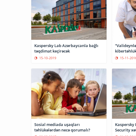
Kaspersky Lab Azərbaycanla bağlı
“Valideynlə
təqdimat keçirəcək
kibertəhlü
15-10-2019
15-11-201
Sosial mediada uşaqları
Kaspersky 
təhlükələrdən necə qorumalı?
Security x