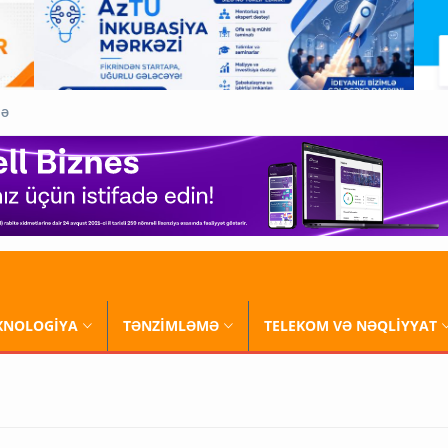
QƏ
XNOLOGİYA
TƏNZİMLƏMƏ
TELEKOM VƏ NƏQLİYYAT