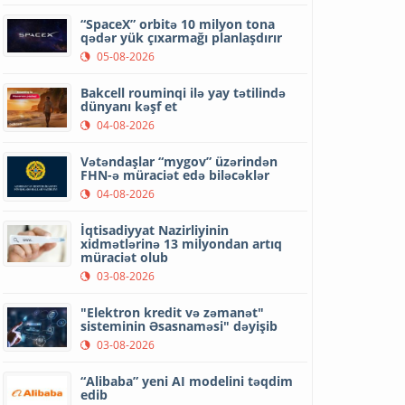
“SpaceX” orbitə 10 milyon tona
qədər yük çıxarmağı planlaşdırır
05-08-2026
Bakcell rouminqi ilə yay tətilində
dünyanı kəşf et
04-08-2026
Vətəndaşlar “mygov” üzərindən
FHN-ə müraciət edə biləcəklər
04-08-2026
İqtisadiyyat Nazirliyinin
xidmətlərinə 13 milyondan artıq
müraciət olub
03-08-2026
"Elektron kredit və zəmanət"
sisteminin Əsasnaməsi" dəyişib
03-08-2026
“Alibaba” yeni AI modelini təqdim
edib