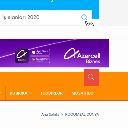
RUBRİKA
TƏDBİRLƏR
MÜSAHİBƏ
Ana Səhifə
RƏQƏMSAL DÜNYA