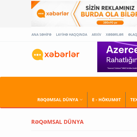
ANA SƏHİFƏ
LAYİHƏ HAQQINDA
ARXİV
XƏBƏRLƏR
ƏLA
RƏQƏMSAL DÜNYA
E - HÖKUMƏT
TE
RƏQƏMSAL DÜNYA