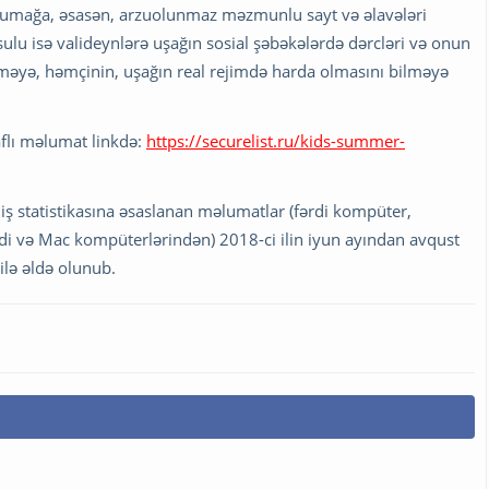
orumağa, əsasən, arzuolunmaz məzmunlu sayt və əlavələri
lu isə valideynlərə uşağın sosial şəbəkələrdə dərcləri və onun
etməyə, həmçinin, uşağın real rejimdə harda olmasını bilməyə
raflı məlumat linkdə:
https://securelist.ru/kids-summer-
ş statistikasına əsaslanan məlumatlar (fərdi kompüter,
rdi və Mac kompüterlərindən) 2018-ci ilin iyun ayından avqust
ilə əldə olunub.