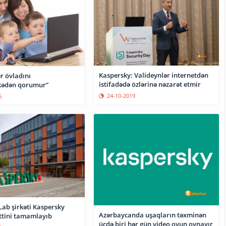
Kaspersky: Valideynlər internetdən
r övladını
istifadədə özlərinə nəzarət etmir
kədən qorumur”
24-10-2019
6
Lab şirkəti Kaspersky
Azərbaycanda uşaqların təxminən
əttini tamamlayıb
üçdə biri hər gün video oyun oynayır