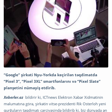
“Google” şirkəti Nyu-Yorkda keçirilən təqdimatda
“Pixel 3”, “Pixel 3XL” smartfonlarını və “Pixel Slate”
planşetini nümayiş etdirib.
Xeberler.az
bildirir ki,
ICTnews Elektron Xəbər Xidmətinin
məlumatına görə, şirkətin vitse-prezidenti Rik Osterloh yeni
qurğuların təqdimatı çərçivəsində bildirib ki, biz dünyada ən