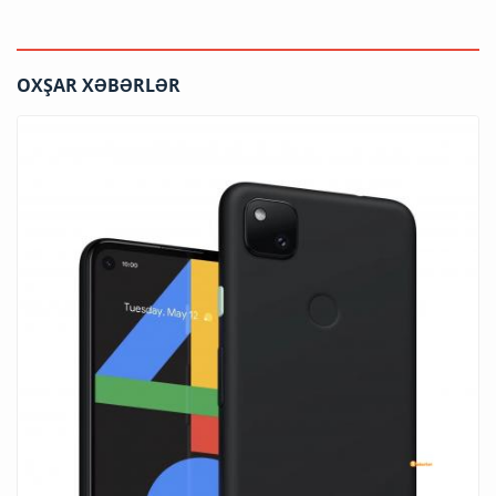
OXŞAR XƏBƏRLƏR