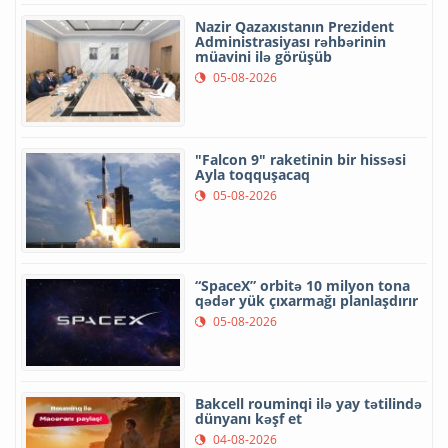
Nazir Qazaxıstanın Prezident
Administrasiyası rəhbərinin
müavini ilə görüşüb
05-08-2026
"Falcon 9" raketinin bir hissəsi
Ayla toqquşacaq
05-08-2026
“SpaceX” orbitə 10 milyon tona
qədər yük çıxarmağı planlaşdırır
05-08-2026
Bakcell rouminqi ilə yay tətilində
dünyanı kəşf et
04-08-2026