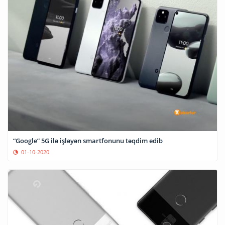
“Google” 5G ilə işləyən smartfonunu təqdim edib
01-10-2020