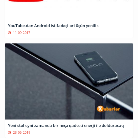
YouTube-dan Android istifadəçiləri üçün yenilik
11-09-2017
Yeni stol eyni zamanda bir neçə qadceti enerji ilə dolduracaq
28-06-2019