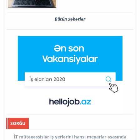
Bütün xəbərlər
SORĞU
İT mütəxəssislər iş yerlərini hansı meyarlar əsasında