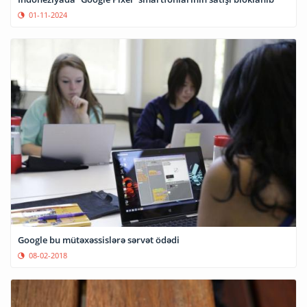
01-11-2024
Google bu mütəxəssislərə sərvət ödədi
08-02-2018