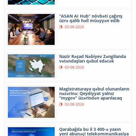
“ASAN AI Hub” növbəti çağırış
üzrə qalib həll müəyyən edib
03-08-2026
Nazir Rəşad Nəbiyev Zəngilanda
vətəndaşları qəbul edəcək
03-08-2026
Magistraturaya qəbul olunanların
nəzərinə: Qeydiyyat yalnız
“mygov” üzərindən aparılacaq
03-08-2026
Qarabağda bu il 3 400-ə yaxın
yeni abunəçi telekommunikasiya