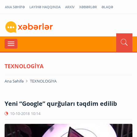
ANA SƏHİFƏ
LAYİHƏ HAQQINDA
ARXİV
XƏBƏRLƏR
ƏLAQƏ
TEXNOLOGİYA
Ana Səhifə
TEXNOLOGİYA
Yeni “Google” qurğuları təqdim edilib
10-10-2018
10:14