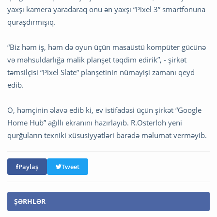
yaxşı kamera yaradaraq onu ən yaxşı “Pixel 3” smartfonuna
quraşdırmışıq.
“Biz həm iş, həm də oyun üçün masaüstü kompüter gücünə
və məhsuldarlığa malik planşet təqdim edirik”, - şirkət
təmsilçisi “Pixel Slate” planşetinin nümayişi zamanı qeyd
edib.
O, həmçinin əlavə edib ki, ev istifadəsi üçün şirkət “Google
Home Hub” ağıllı ekranını hazırlayıb. R.Osterloh yeni
qurğuların texniki xüsusiyyətləri barədə məlumat verməyib.
Paylaş
Tweet
ŞƏRHLƏR