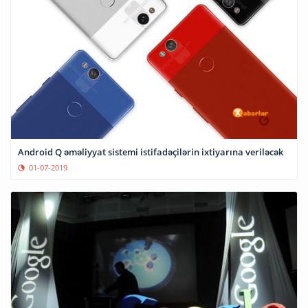
Android Q əməliyyat sistemi istifadəçilərin ixtiyarına veriləcək
01-07-2019