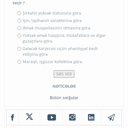
seçir ?
Şirkətin yüksək statusuna görə
İşin, layihənin xarakterinə görə
Əmək müqaviləsinin olmasına görə
Yüksək əmək haqqına, mükafatlara və digər
güzəştlərə görə
Gələcək karyerası üçün əhəmiyyət kəsb
etdiyinə görə
Maraqlı, işgüzar kollektivə görə
NƏTİCƏLƏR
Bütün sorğular