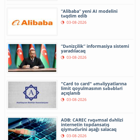
“Alibaba” yeni AI modelini
təqdim edib
03-08-2026
“Dənizçilik” informasiya sistemi
yaradılacaq
03-08-2026
"Card to card" əməliyyatlarına
limit qoyulmasının səbəbləri
açıqlanıb
03-08-2026
ADB: CAREC rəqəmsal dəhlizi
internetin topdansatış
qiymətlərini aşağı salacaq
03-08-2026