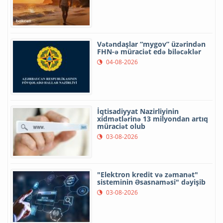
Vətəndaşlar “mygov” üzərindən
FHN-ə müraciət edə biləcəklər
04-08-2026
İqtisadiyyat Nazirliyinin
xidmətlərinə 13 milyondan artıq
müraciət olub
03-08-2026
"Elektron kredit və zəmanət"
sisteminin Əsasnaməsi" dəyişib
03-08-2026