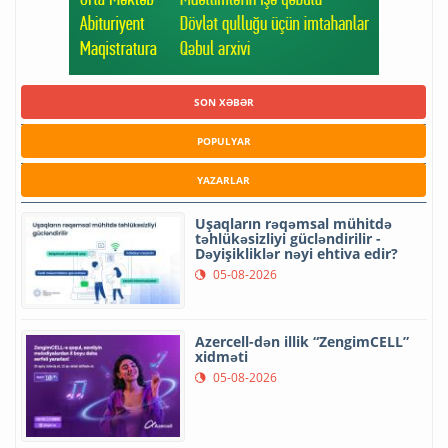
SON XƏBƏR
POPULYAR
YAZARLAR
Uşaqların rəqəmsal mühitdə
təhlükəsizliyi gücləndirilir -
Dəyişikliklər nəyi ehtiva edir?
05-08-2026
Azercell-dən illik “ZengimCELL”
xidməti
05-08-2026