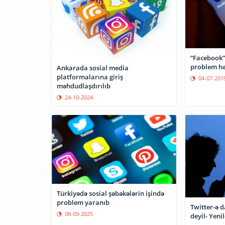
“Facebook”
problem hə
Ankarada sosial media
platformalarına giriş
04-07-201
məhdudlaşdırılıb
24-10-2024
Türkiyədə sosial şəbəkələrin işində
problem yaranıb
Twitter-ə 
08-09-2025
deyil- Yeni