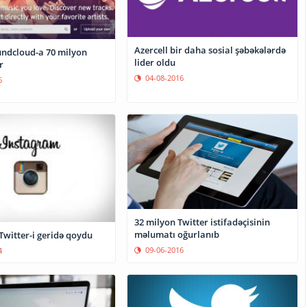
Azercell bir daha sosial şəbəkələrdə
undcloud-a 70 milyon
lider oldu
r
04-08-2016
6
32 milyon Twitter istifadəçisinin
məlumatı oğurlanıb
Twitter-i geridə qoydu
09-06-2016
4