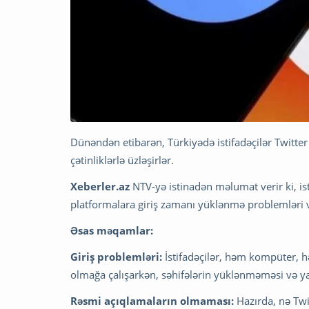
Dünəndən etibarən, Türkiyədə istifadəçilər Twitte
çətinliklərlə üzləşirlər.
Xeberler.az
NTV-yə istinadən məlumat verir ki, ist
platformalara giriş zamanı yüklənmə problemləri və
Əsas məqamlar:
Giriş problemləri:
İstifadəçilər, həm kompüter, h
olmağa çalışarkən, səhifələrin yüklənməməsi və ya
Rəsmi açıqlamaların olmaması:
Hazırda, nə Twi