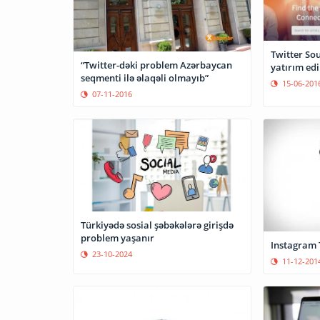
Twitter So
“Twitter-dəki problem Azərbaycan
yatırım edi
seqmenti ilə əlaqəli olmayıb”
15-06-201
07-11-2016
Türkiyədə sosial şəbəkələrə girişdə
problem yaşanır
Instagram 
23-10-2024
11-12-201