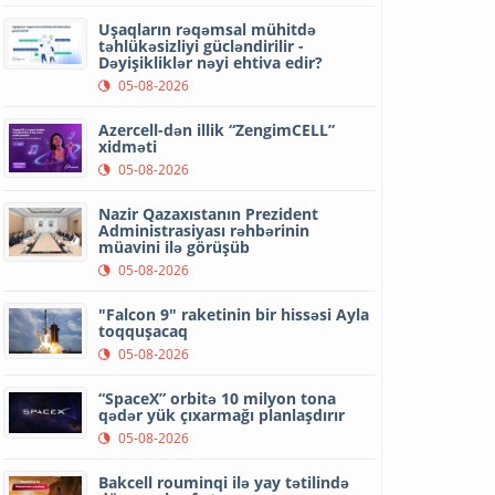
Uşaqların rəqəmsal mühitdə
təhlükəsizliyi gücləndirilir -
Dəyişikliklər nəyi ehtiva edir?
05-08-2026
Azercell-dən illik “ZengimCELL”
xidməti
05-08-2026
Nazir Qazaxıstanın Prezident
Administrasiyası rəhbərinin
müavini ilə görüşüb
05-08-2026
"Falcon 9" raketinin bir hissəsi Ayla
toqquşacaq
05-08-2026
“SpaceX” orbitə 10 milyon tona
qədər yük çıxarmağı planlaşdırır
05-08-2026
Bakcell rouminqi ilə yay tətilində