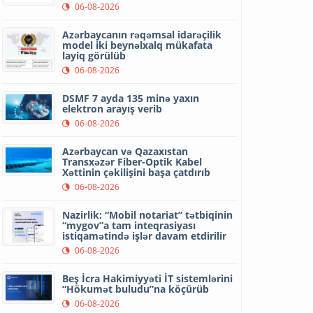
06-08-2026
Azərbaycanın rəqəmsal idarəçilik
model iki beynəlxalq mükafata
layiq görülüb
06-08-2026
DSMF 7 ayda 135 minə yaxın
elektron arayış verib
06-08-2026
Azərbaycan və Qazaxıstan
Transxəzər Fiber-Optik Kabel
Xəttinin çəkilişini başa çatdırıb
06-08-2026
Nazirlik: “Mobil notariat” tətbiqinin
“mygov”a tam inteqrasiyası
istiqamətində işlər davam etdirilir
06-08-2026
Beş İcra Hakimiyyəti İT sistemlərini
“Hökumət buludu”na köçürüb
06-08-2026