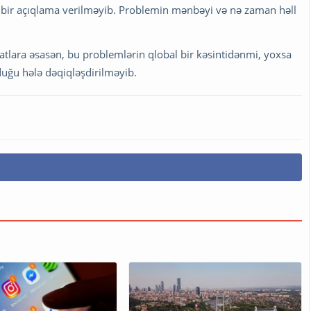
ı bir açıqlama verilməyib. Problemin mənbəyi və nə zaman həll
ara əsasən, bu problemlərin qlobal bir kəsintidənmi, yoxsa
uğu hələ dəqiqləşdirilməyib.