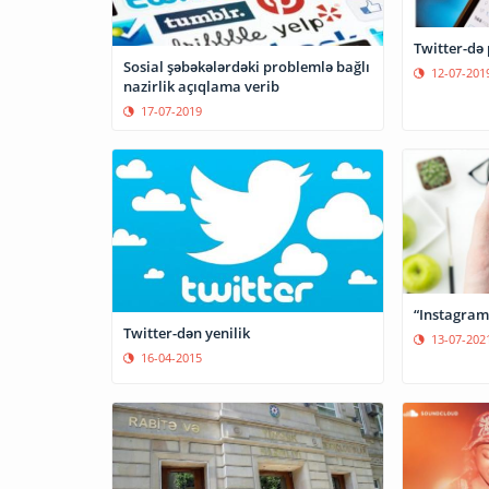
Twitter-də
Sosial şəbəkələrdəki problemlə bağlı
12-07-201
nazirlik açıqlama verib
17-07-2019
“Instagram
Twitter-dən yenilik
13-07-202
16-04-2015