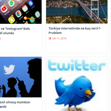
Türkiyə internetində nə baş verir?-
 və “Instagram”dakı
Problem
ll olundu
04-11-2016
9
daxil olmaq mümkün
lənib