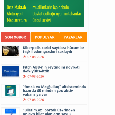
SON XƏBƏR
POPULYAR
YAZARLAR
Kiberpolis xarici saytlara hücumlar
təşkil edən şəxsləri saxlayıb
07-08-2026
Fitch ABB-nin reytinqini növbəti
dəfə yüksəltdi!
07-08-2026
“Əmək və Məşğulluq” altsistemində
hazırda 65 mindən çox aktiv
vakansiya var
07-08-2026
“Biletim.az” portalı üzərindən
onlayn bilet alanların sayı 2