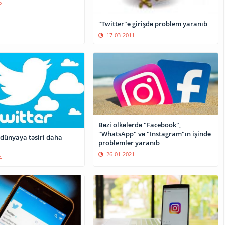
6
"Twitter"ə girişdə problem yaranıb
17-03-2011
Bəzi ölkələrdə "Facebook",
"WhatsApp" və "Instagram"ın işində
 dünyaya təsiri daha
problemlər yaranıb
26-01-2021
4