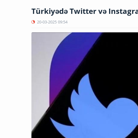
​Türkiyədə Twitter və Instag
20-03-2025
09:54