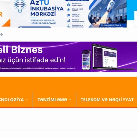
QƏ
XNOLOGİYA
TƏNZİMLƏMƏ
TELEKOM VƏ NƏQLİYYAT