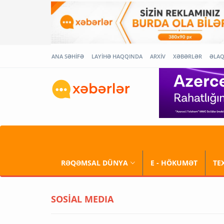
ANA SƏHİFƏ
LAYİHƏ HAQQINDA
ARXİV
XƏBƏRLƏR
ƏLA
RƏQƏMSAL DÜNYA
E - HÖKUMƏT
TE
SOSİAL MEDIA