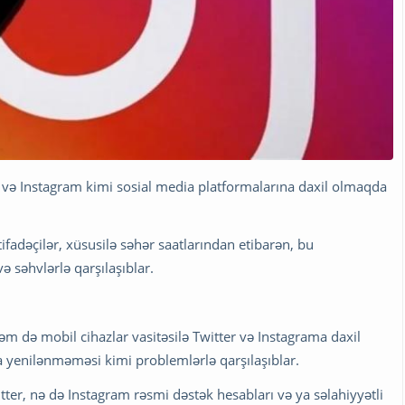
r və Instagram kimi sosial media platformalarına daxil olmaqda
ifadəçilər, xüsusilə səhər saatlarından etibarən, bu
 səhvlərlə qarşılaşıblar.
əm də mobil cihazlar vasitəsilə Twitter və Instagrama daxil
 yenilənməməsi kimi problemlərlə qarşılaşıblar.
tter, nə də Instagram rəsmi dəstək hesabları və ya səlahiyyətli