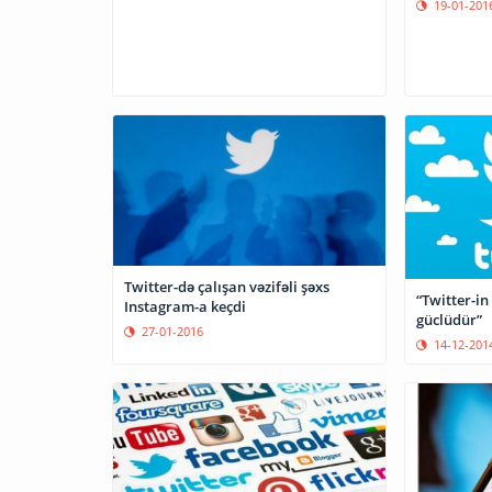
19-01-201
Twitter-də çalışan vəzifəli şəxs
“Twitter-in
Instagram-a keçdi
güclüdür”
27-01-2016
14-12-201