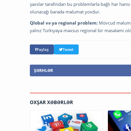
şəxslər tərəfindən bu problemlərlə bağlı hər hans
olunacağı barədə məlumat yoxdur.
Qlobal və ya regional problem:
Mövcud məlumatl
yalnız Türkiyəyə məxsus regional bir məsələmi old
Paylaş
Tweet
ŞƏRHLƏR
OXŞAR XƏBƏRLƏR