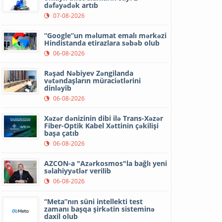
dəfəyədək artıb
07-08-2026
“Google”un məlumat emalı mərkəzi
Hindistanda etirazlara səbəb olub
06-08-2026
Rəşad Nəbiyev Zəngilanda
vətəndaşların müraciətlərini
dinləyib
06-08-2026
Xəzər dənizinin dibi ilə Trans-Xəzər
Fiber-Optik Kabel Xəttinin çəkilişi
başa çatıb
06-08-2026
AZCON-a "Azərkosmos"la bağlı yeni
səlahiyyətlər verilib
06-08-2026
“Meta”nın süni intellekti test
zamanı başqa şirkətin sisteminə
daxil olub