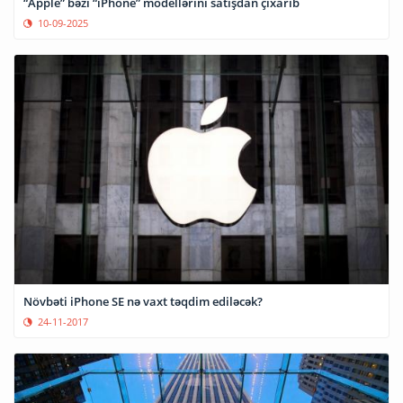
“Apple” bəzi “iPhone” modellərini satışdan çıxarıb
10-09-2025
Növbəti iPhone SE nə vaxt təqdim ediləcək?
24-11-2017