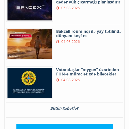
qədər yük çıxarmağı planlaşdırır
05-08-2026
Bakcell rouminqi ilə yay tətilində
dünyanı kəşf et
04-08-2026
Vətəndaşlar “mygov” üzərindən
FHN-ə müraciət edə biləcəklər
04-08-2026
Bütün xəbərlər