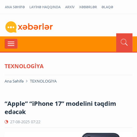
ANA SƏHİFƏ
LAYİHƏ HAQQINDA
ARXİV
XƏBƏRLƏR
ƏLAQƏ
TEXNOLOGİYA
Ana Səhifə
TEXNOLOGİYA
“Apple” “iPhone 17” modelini təqdim
edəcək
27-08-2025
07:22