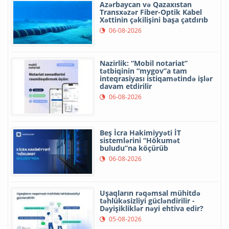
Azərbaycan və Qazaxıstan
Transxəzər Fiber-Optik Kabel
Xəttinin çəkilişini başa çatdırıb
06-08-2026
Nazirlik: “Mobil notariat”
tətbiqinin “mygov”a tam
inteqrasiyası istiqamətində işlər
davam etdirilir
06-08-2026
Beş İcra Hakimiyyəti İT
sistemlərini “Hökumət
buludu”na köçürüb
06-08-2026
Uşaqların rəqəmsal mühitdə
təhlükəsizliyi gücləndirilir -
Dəyişikliklər nəyi ehtiva edir?
05-08-2026