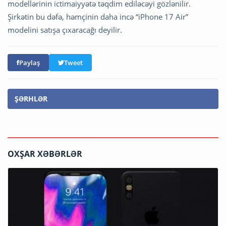
modellərinin ictimaiyyətə təqdim ediləcəyi gözlənilir.
Şirkətin bu dəfə, həmçinin daha incə “iPhone 17 Air”
modelini satışa çıxaracağı deyilir.
Paylaş
Tweet
ŞƏRHLƏR
OXŞAR XƏBƏRLƏR