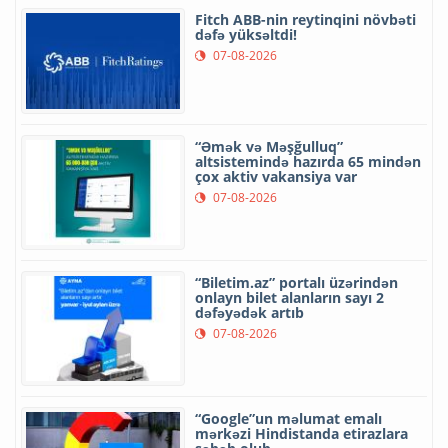
Fitch ABB-nin reytinqini növbəti
dəfə yüksəltdi!
07-08-2026
“Əmək və Məşğulluq”
altsistemində hazırda 65 mindən
çox aktiv vakansiya var
07-08-2026
“Biletim.az” portalı üzərindən
onlayn bilet alanların sayı 2
dəfəyədək artıb
07-08-2026
“Google”un məlumat emalı
mərkəzi Hindistanda etirazlara