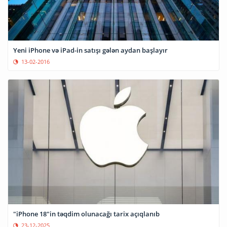
Yeni iPhone və iPad-in satışı gələn aydan başlayır
13-02-2016
"iPhone 18"in təqdim olunacağı tarix açıqlanıb
23-12-2025