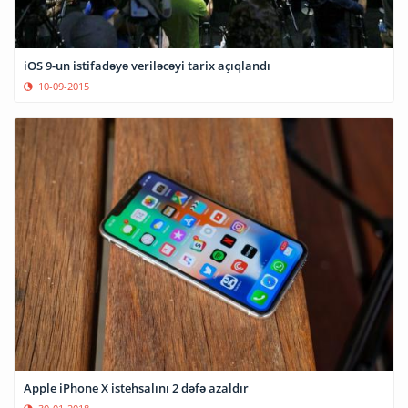
iOS 9-un istifadəyə veriləcəyi tarix açıqlandı
10-09-2015
Apple iPhone X istehsalını 2 dəfə azaldır