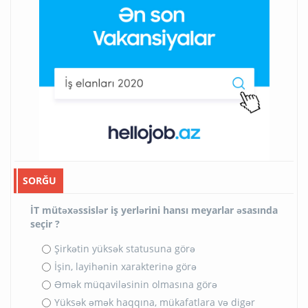
SORĞU
İT mütəxəssislər iş yerlərini hansı meyarlar əsasında
seçir ?
Şirkətin yüksək statusuna görə
İşin, layihənin xarakterinə görə
Əmək müqaviləsinin olmasına görə
Yüksək əmək haqqına, mükafatlara və digər