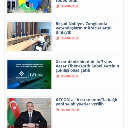
səbəb olub
06-08-2026
Rəşad Nəbiyev Zəngilanda
vətəndaşların müraciətlərini
dinləyib
06-08-2026
Xəzər dənizinin dibi ilə Trans-
Xəzər Fiber-Optik Kabel Xəttinin
çəkilişi başa çatıb
06-08-2026
AZCON-a "Azərkosmos"la bağlı
yeni səlahiyyətlər verilib
06-08-2026