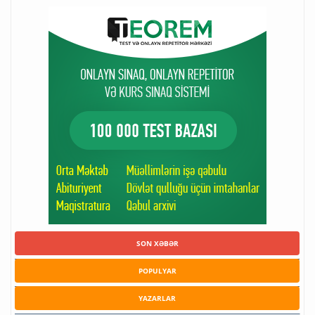
SON XƏBƏR
POPULYAR
YAZARLAR