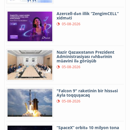
Azercell-dən illik “ZengimCELL”
xidməti
05-08-2026
Nazir Qazaxıstanın Prezident
Administrasiyası rəhbərinin
müavini ilə görüşüb
05-08-2026
"Falcon 9" raketinin bir hissəsi
Ayla toqquşacaq
05-08-2026
“SpaceX” orbitə 10 milyon tona