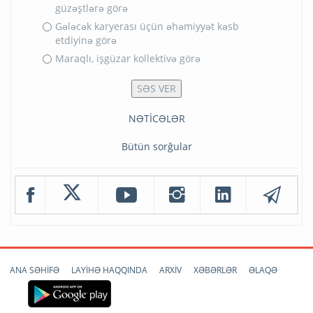
güzəştlərə görə
Gələcək karyerası üçün əhəmiyyət kəsb
etdiyinə görə
Maraqlı, işgüzar kollektivə görə
NƏTİCƏLƏR
Bütün sorğular
ANA SƏHİFƏ
LAYİHƏ HAQQINDA
ARXİV
XƏBƏRLƏR
ƏLAQƏ