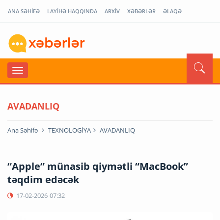
ANA SƏHİFƏ
LAYİHƏ HAQQINDA
ARXİV
XƏBƏRLƏR
ƏLAQƏ
AVADANLIQ
Ana Səhifə
TEXNOLOGİYA
AVADANLIQ
“Apple” münasib qiymətli “MacBook”
təqdim edəcək
17-02-2026
07:32