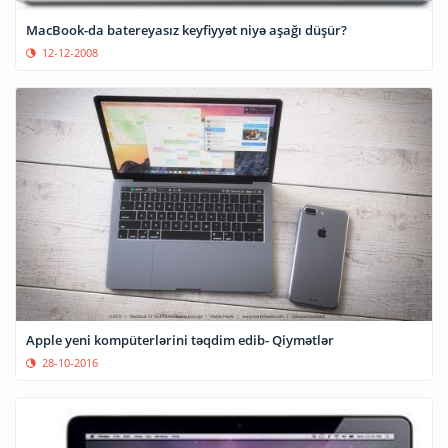
MacBook-da batereyasız keyfiyyət niyə aşağı düşür?
12-12-2008
Apple yeni kompüterlərini təqdim edib- Qiymətlər
28-10-2016