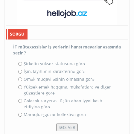
SORĞU
İT mütəxəssislər iş yerlərini hansı meyarlar əsasında
seçir ?
Şirkətin yüksək statusuna görə
İşin, layihənin xarakterinə görə
Əmək müqaviləsinin olmasına görə
Yüksək əmək haqqına, mükafatlara və digər
güzəştlərə görə
Gələcək karyerası üçün əhəmiyyət kəsb
etdiyinə görə
Maraqlı, işgüzar kollektivə görə