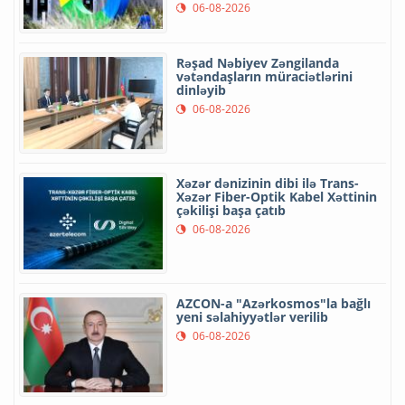
06-08-2026
Rəşad Nəbiyev Zəngilanda
vətəndaşların müraciətlərini
dinləyib
06-08-2026
Xəzər dənizinin dibi ilə Trans-
Xəzər Fiber-Optik Kabel Xəttinin
çəkilişi başa çatıb
06-08-2026
AZCON-a "Azərkosmos"la bağlı
yeni səlahiyyətlər verilib
06-08-2026