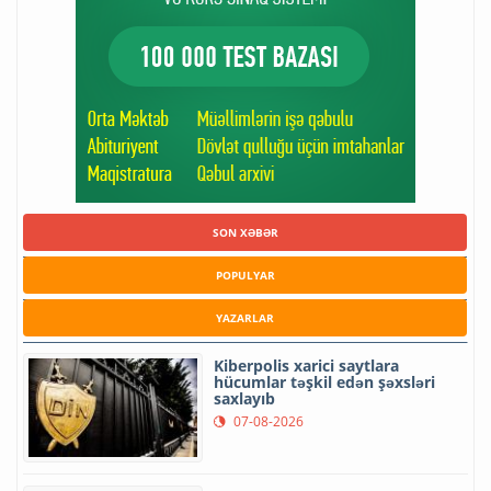
SON XƏBƏR
POPULYAR
YAZARLAR
Kiberpolis xarici saytlara
hücumlar təşkil edən şəxsləri
saxlayıb
07-08-2026