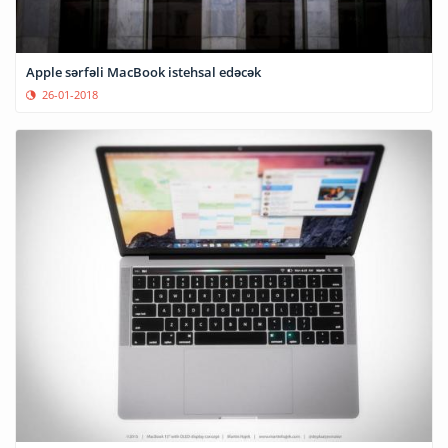
Apple sərfəli MacBook istehsal edəcək
26-01-2018