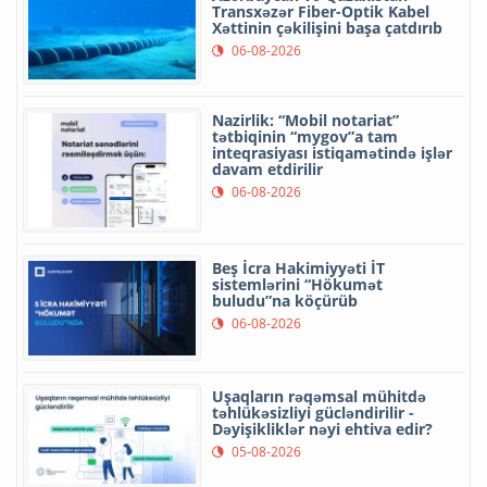
Transxəzər Fiber-Optik Kabel
Xəttinin çəkilişini başa çatdırıb
06-08-2026
Nazirlik: “Mobil notariat”
tətbiqinin “mygov”a tam
inteqrasiyası istiqamətində işlər
davam etdirilir
06-08-2026
Beş İcra Hakimiyyəti İT
sistemlərini “Hökumət
buludu”na köçürüb
06-08-2026
Uşaqların rəqəmsal mühitdə
təhlükəsizliyi gücləndirilir -
Dəyişikliklər nəyi ehtiva edir?
05-08-2026