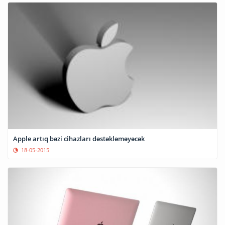
Apple artıq bəzi cihazları dəstəkləməyəcək
18-05-2015