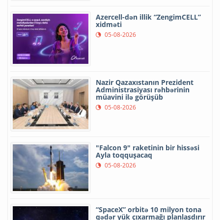
Azercell-dən illik “ZengimCELL”
xidməti
05-08-2026
Nazir Qazaxıstanın Prezident
Administrasiyası rəhbərinin
müavini ilə görüşüb
05-08-2026
"Falcon 9" raketinin bir hissəsi
Ayla toqquşacaq
05-08-2026
“SpaceX” orbitə 10 milyon tona
qədər yük çıxarmağı planlaşdırır