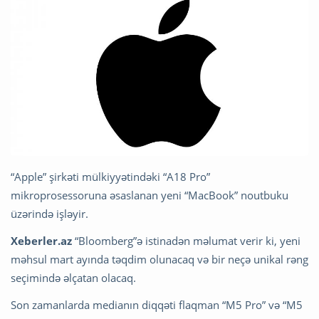
“Apple” şirkəti mülkiyyətindəki “A18 Pro”
mikroprosessoruna əsaslanan yeni “MacBook” noutbuku
üzərində işləyir.
Xeberler.az
“Bloomberg”ə istinadən məlumat verir ki, yeni
məhsul mart ayında təqdim olunacaq və bir neçə unikal rəng
seçimində əlçatan olacaq.
Son zamanlarda medianın diqqəti flaqman “M5 Pro” və “M5