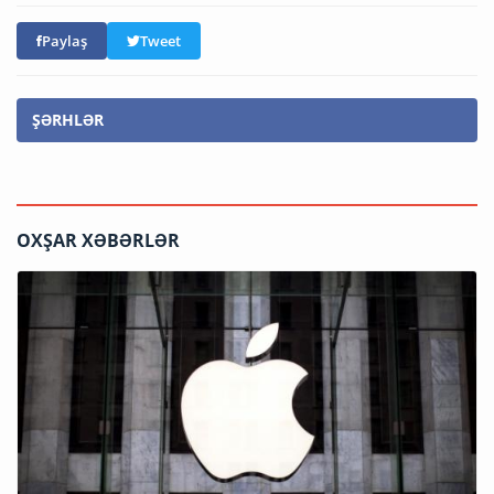
Paylaş
Tweet
ŞƏRHLƏR
OXŞAR XƏBƏRLƏR