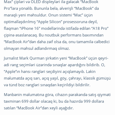
Max” çipləri və OLED displeyləri ilə gələcək “MacBook
Pro”lara yönəlib. Bununla belə, əlverişli “MacBook” da
maraqlı yeni məhsuldur. Onun sistemi “Mac” üçün
optimallaşdırılmış “Apple Silicon” prosessoruna deyil,
flaqman “iPhone 16” modellərində istifadə edilən “A18 Pro”
çipinə əsaslanacaq. Bu noutbuk performans baxımından
“MacBook Air”dən daha zəif olsa da, onu tamamilə cəlbedici
olmayan məhsul adlandırmaq olmaz.
Jurnalist Mark Qurman şirkətin yeni “MacBook” üçün qeyri-
adi rəng seçimləri üzərində sınaqlar apardığını bildirib. O,
“Apple”ın hansı rəngləri seçdiyini açıqlamayıb. Lakin
məlumatda açıq sarı, açıq yaşıl, göy, çəhrayı, klassik gümüşü
və tünd boz rəngləri sınaqdan keçirildiyi bildirilir.
Mənbənin məlumatına görə, cihazın pərakəndə satış qiyməti
təxminən 699 dollar olacaq ki, bu da hazırda 999 dollara
satılan “MacBook Air”dən xeyli aşağıdır.