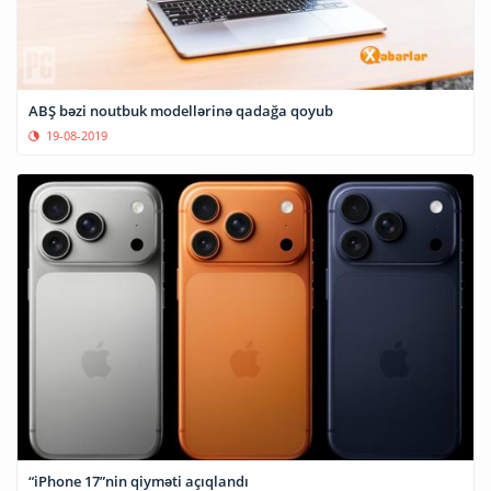
ABŞ bəzi noutbuk modellərinə qadağa qoyub
19-08-2019
“iPhone 17”nin qiyməti açıqlandı