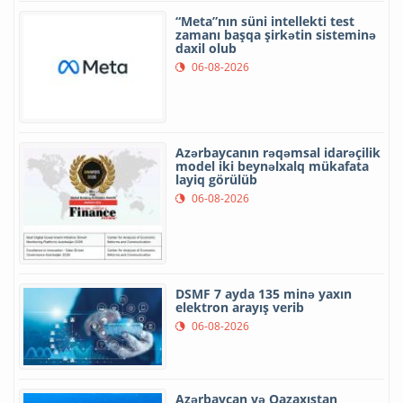
“Meta”nın süni intellekti test
zamanı başqa şirkətin sisteminə
daxil olub
06-08-2026
Azərbaycanın rəqəmsal idarəçilik
model iki beynəlxalq mükafata
layiq görülüb
06-08-2026
DSMF 7 ayda 135 minə yaxın
elektron arayış verib
06-08-2026
Azərbaycan və Qazaxıstan