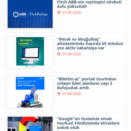
Fitch ABB-nin reytinqini növbəti
dəfə yüksəltdi!
07-08-2026
“Əmək və Məşğulluq”
altsistemində hazırda 65 mindən
çox aktiv vakansiya var
07-08-2026
“Biletim.az” portalı üzərindən
onlayn bilet alanların sayı 2
dəfəyədək artıb
07-08-2026
“Google”un məlumat emalı
mərkəzi Hindistanda etirazlara
səbəb olub