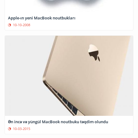
Apple-ın yeni MacBook noutbukları
10-10-2008
Ən incə və yüngül MacBook noutbuku təqdim olundu
10-03-2015