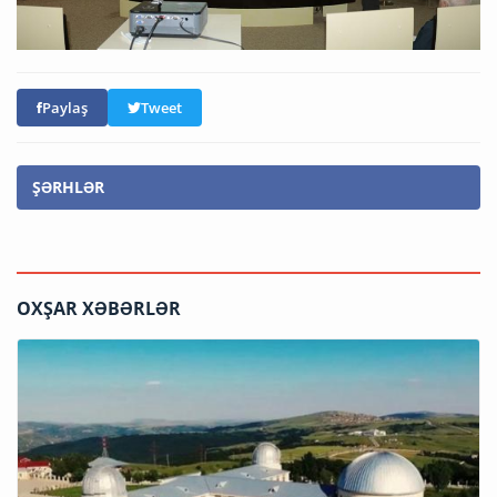
Paylaş
Tweet
ŞƏRHLƏR
OXŞAR XƏBƏRLƏR