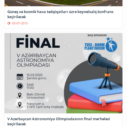
Günəş və kosmik hava tədqiqatları üzrə beynəlxalq konfrans
keçiriləcək
03-07-2015
V Azərbaycan Astronomiya Olimpiadasının final mərhələsi
keçiriləcək