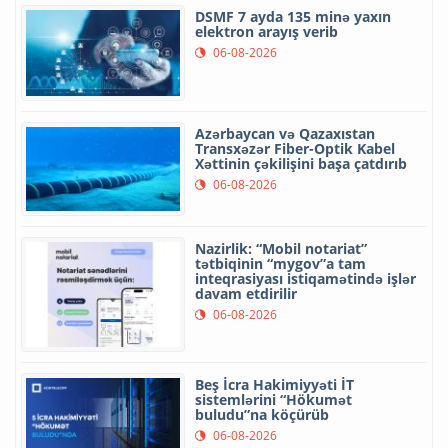
DSMF 7 ayda 135 minə yaxın
elektron arayış verib
06-08-2026
Azərbaycan və Qazaxıstan
Transxəzər Fiber-Optik Kabel
Xəttinin çəkilişini başa çatdırıb
06-08-2026
Nazirlik: “Mobil notariat”
tətbiqinin “mygov”a tam
inteqrasiyası istiqamətində işlər
davam etdirilir
06-08-2026
Beş İcra Hakimiyyəti İT
sistemlərini “Hökumət
buludu”na köçürüb
06-08-2026