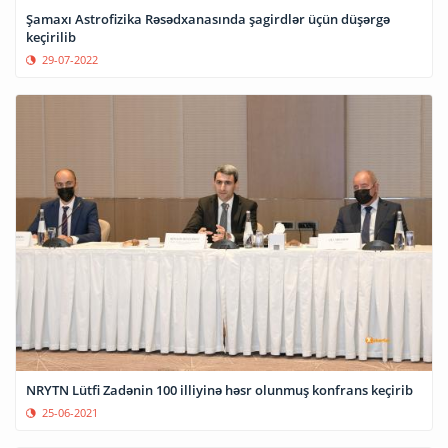
Şamaxı Astrofizika Rəsədxanasında şagirdlər üçün düşərgə
keçirilib
29-07-2022
NRYTN Lütfi Zadənin 100 illiyinə həsr olunmuş konfrans keçirib
25-06-2021