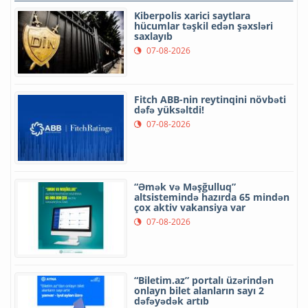
Kiberpolis xarici saytlara
hücumlar təşkil edən şəxsləri
saxlayıb
07-08-2026
Fitch ABB-nin reytinqini növbəti
dəfə yüksəltdi!
07-08-2026
“Əmək və Məşğulluq”
altsistemində hazırda 65 mindən
çox aktiv vakansiya var
07-08-2026
“Biletim.az” portalı üzərindən
onlayn bilet alanların sayı 2
dəfəyədək artıb