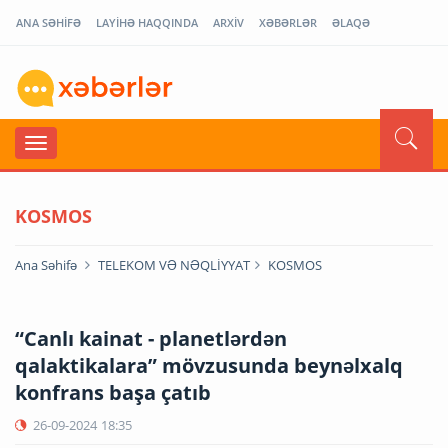
ANA SƏHİFƏ
LAYİHƏ HAQQINDA
ARXİV
XƏBƏRLƏR
ƏLAQƏ
KOSMOS
Ana Səhifə
TELEKOM VƏ NƏQLİYYAT
KOSMOS
“Canlı kainat - planetlərdən
qalaktikalara” mövzusunda beynəlxalq
konfrans başa çatıb
26-09-2024
18:35