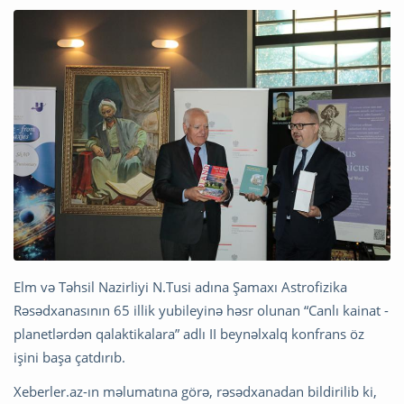
Elm və Təhsil Nazirliyi N.Tusi adına Şamaxı Astrofizika
Rəsədxanasının 65 illik yubileyinə həsr olunan “Canlı kainat -
planetlərdən qalaktikalara” adlı II beynəlxalq konfrans öz
işini başa çatdırıb.
Xeberler.az-ın məlumatına görə, rəsədxanadan bildirilib ki,