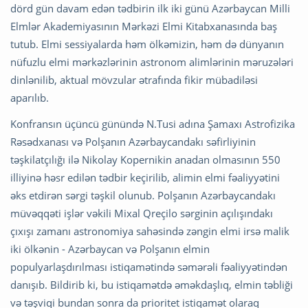
dörd gün davam edən tədbirin ilk iki günü Azərbaycan Milli
Elmlər Akademiyasının Mərkəzi Elmi Kitabxanasında baş
tutub. Elmi sessiyalarda həm ölkəmizin, həm də dünyanın
nüfuzlu elmi mərkəzlərinin astronom alimlərinin məruzələri
dinlənilib, aktual mövzular ətrafında fikir mübadiləsi
aparılıb.
Konfransın üçüncü günündə N.Tusi adına Şamaxı Astrofizika
Rəsədxanası və Polşanın Azərbaycandakı səfirliyinin
təşkilatçılığı ilə Nikolay Kopernikin anadan olmasının 550
illiyinə həsr edilən tədbir keçirilib, alimin elmi fəaliyyətini
əks etdirən sərgi təşkil olunub. Polşanın Azərbaycandakı
müvəqqəti işlər vəkili Mixal Qreçilo sərginin açılışındakı
çıxışı zamanı astronomiya sahəsində zəngin elmi irsə malik
iki ölkənin - Azərbaycan və Polşanın elmin
populyarlaşdırılması istiqamətində səmərəli fəaliyyətindən
danışıb. Bildirib ki, bu istiqamətdə əməkdaşlıq, elmin təbliği
və təşviqi bundan sonra da prioritet istiqamət olaraq