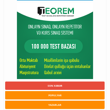
SON XƏBƏR
POPULYAR
YAZARLAR