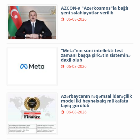
AZCON-a "Azərkosmos"la bağlı
yeni səlahiyyətlər verilib
06-08-2026
“Meta”nın süni intellekti test
zamanı başqa şirkətin sisteminə
daxil olub
06-08-2026
Azərbaycanın rəqəmsal idarəçilik
model iki beynəlxalq mükafata
layiq görülüb
06-08-2026