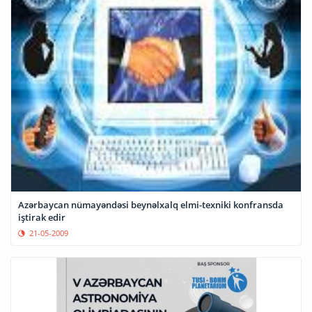
Azərbaycan nümayəndəsi beynəlxalq elmi-texniki konfransda
iştirak edir
21-05-2009