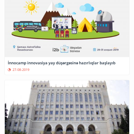
İnnocamp innovasiya yay düşərgəsinə hazırlıqlar başlayıb
27-08-2019