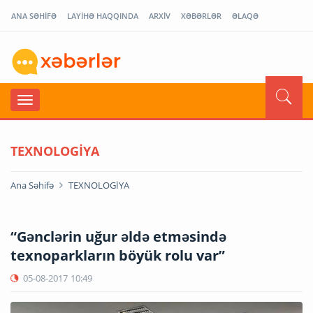
ANA SƏHİFƏ
LAYİHƏ HAQQINDA
ARXİV
XƏBƏRLƏR
ƏLAQƏ
TEXNOLOGİYA
Ana Səhifə
TEXNOLOGİYA
“Gənclərin uğur əldə etməsində
texnoparkların böyük rolu var”
05-08-2017
10:49