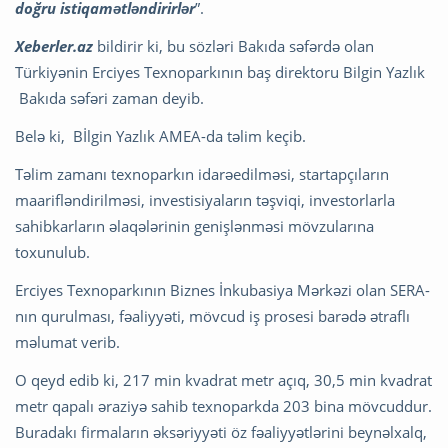
doğru istiqamətləndirirlər
”.
Xeberler.az
bildirir ki, bu sözləri Bakıda səfərdə olan
Türkiyənin Erciyes Texnoparkının baş direktoru Bilgin Yazlık
Bakıda səfəri zaman deyib.
Belə ki, Bİlgin Yazlık AMEA-da təlim keçib.
Təlim zamanı texnoparkın idarəedilməsi, startapçıların
maarifləndirilməsi, investisiyaların təşviqi, investorlarla
sahibkarların əlaqələrinin genişlənməsi mövzularına
toxunulub.
Erciyes Texnoparkının Biznes İnkubasiya Mərkəzi olan SERA-
nın qurulması, fəaliyyəti, mövcud iş prosesi barədə ətraflı
məlumat verib.
O qeyd edib ki, 217 min kvadrat metr açıq, 30,5 min kvadrat
metr qapalı əraziyə sahib texnoparkda 203 bina mövcuddur.
Buradakı firmaların əksəriyyəti öz fəaliyyətlərini beynəlxalq,