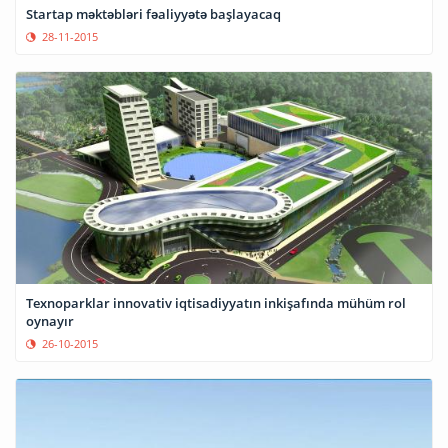
Startap məktəbləri fəaliyyətə başlayacaq
28-11-2015
Texnoparklar innovativ iqtisadiyyatın inkişafında mühüm rol
oynayır
26-10-2015