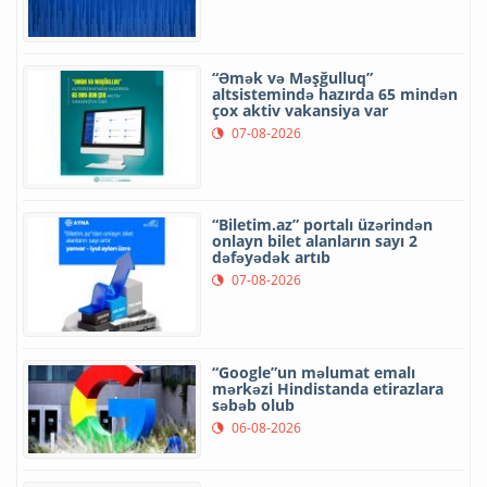
“Əmək və Məşğulluq”
altsistemində hazırda 65 mindən
çox aktiv vakansiya var
07-08-2026
“Biletim.az” portalı üzərindən
onlayn bilet alanların sayı 2
dəfəyədək artıb
07-08-2026
“Google”un məlumat emalı
mərkəzi Hindistanda etirazlara
səbəb olub
06-08-2026