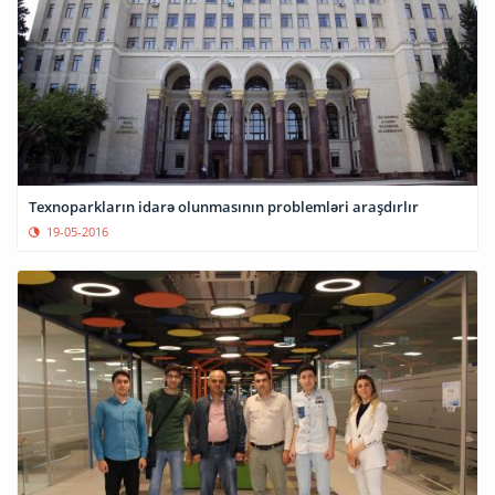
Texnoparkların idarə olunmasının problemləri araşdırlır
19-05-2016