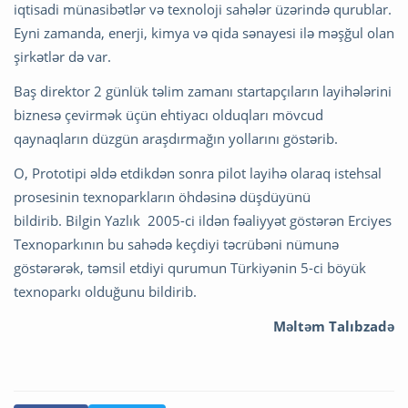
iqtisadi münasibətlər və texnoloji sahələr üzərində qurublar.
Eyni zamanda, enerji, kimya və qida sənayesi ilə məşğul olan
şirkətlər də var.
Baş direktor 2 günlük təlim zamanı startapçıların layihələrini
biznesə çevirmək üçün ehtiyacı olduqları mövcud
qaynaqların düzgün araşdırmağın yollarını göstərib.
O, Prototipi əldə etdikdən sonra pilot layihə olaraq istehsal
prosesinin texnoparkların öhdəsinə düşdüyünü
bildirib. Bilgin Yazlık 2005-ci ildən fəaliyyət göstərən Erciyes
Texnoparkının bu sahədə keçdiyi təcrübəni nümunə
göstərərək, təmsil etdiyi qurumun Türkiyənin 5-ci böyük
texnoparkı olduğunu bildirib.
Məltəm Talıbzadə