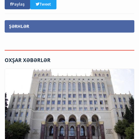
Paylaş
Tweet
ŞƏRHLƏR
OXŞAR XƏBƏRLƏR