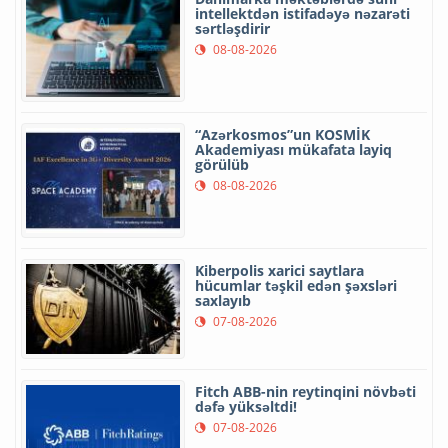
intellektdən istifadəyə nəzarəti
sərtləşdirir
08-08-2026
“Azərkosmos”un KOSMİK
Akademiyası mükafata layiq
görülüb
08-08-2026
Kiberpolis xarici saytlara
hücumlar təşkil edən şəxsləri
saxlayıb
07-08-2026
Fitch ABB-nin reytinqini növbəti
dəfə yüksəltdi!
07-08-2026