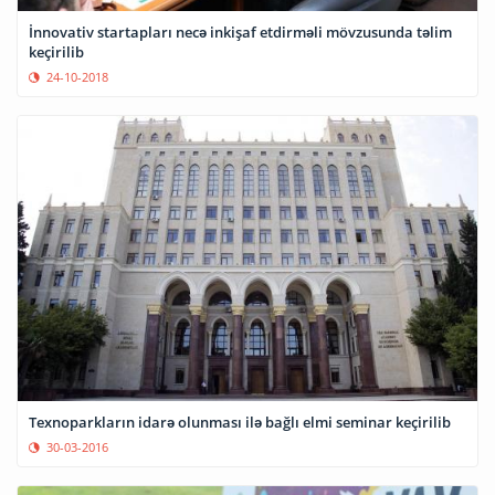
İnnovativ startapları necə inkişaf etdirməli mövzusunda təlim
keçirilib
24-10-2018
Texnoparkların idarə olunması ilə bağlı elmi seminar keçirilib
30-03-2016