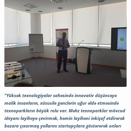
“Yüksək texnologiyalar sahəsində innovativ düşüncəyə
malik insanların, xüsusilə gənclərin uğur əldə etməsində
texnoparkların böyük rolu var. Məhz texnoparklar mövcud
ideyanı layihəyə çevirmək, həmin layihəni inkişaf etdirərək
bazara çıxarmaq yollarını startapçılara göstərərək onları