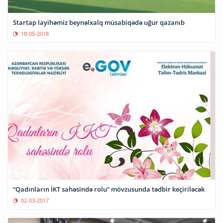
Startap layihəmiz beynəlxalq müsabiqədə uğur qazanıb
18-05-2018
“Qadınların İKT sahəsində rolu” mövzusunda tədbir keçiriləcək
02-03-2017