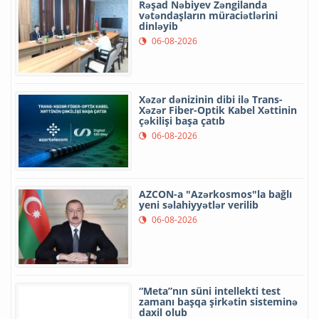
Rəşad Nəbiyev Zəngilanda
vətəndaşların müraciətlərini
dinləyib
06-08-2026
Xəzər dənizinin dibi ilə Trans-
Xəzər Fiber-Optik Kabel Xəttinin
çəkilişi başa çatıb
06-08-2026
AZCON-a "Azərkosmos"la bağlı
yeni səlahiyyətlər verilib
06-08-2026
“Meta”nın süni intellekti test
zamanı başqa şirkətin sisteminə
daxil olub