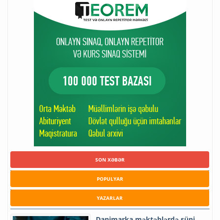
SON XƏBƏR
POPULYAR
YAZARLAR
Danimarka məktəblərdə süni