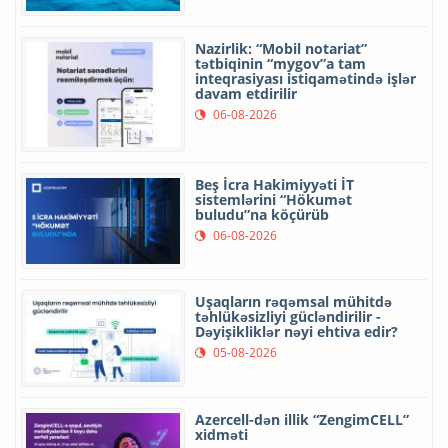
Nazirlik: “Mobil notariat”
tətbiqinin “mygov”a tam
inteqrasiyası istiqamətində işlər
davam etdirilir
06-08-2026
Beş İcra Hakimiyyəti İT
sistemlərini “Hökumət
buludu”na köçürüb
06-08-2026
Uşaqların rəqəmsal mühitdə
təhlükəsizliyi gücləndirilir -
Dəyişikliklər nəyi ehtiva edir?
05-08-2026
Azercell-dən illik “ZengimCELL”
xidməti