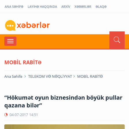
ANA SƏHİFƏ
LAYİHƏ HAQQINDA
ARXİV
XƏBƏRLƏR
ƏLAQƏ
MOBİL RABİTƏ
Ana Səhifə
TELEKOM VƏ NƏQLİYYAT
MOBİL RABİTƏ
“Hökumət oyun biznesindən böyük pullar
qazana bilər”
04-07-2017
14:51