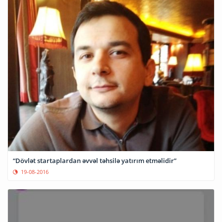
“Dövlət startaplardan əvvəl təhsilə yatırım etməlidir”
19-08-2016