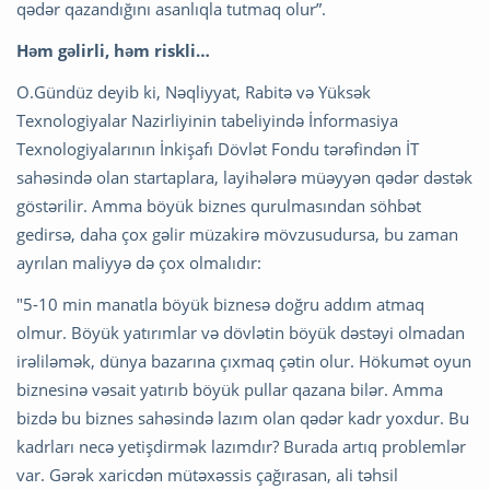
qədər qazandığını asanlıqla tutmaq olur”.
Həm gəlirli, həm riskli…
O.Gündüz deyib ki, Nəqliyyat, Rabitə və Yüksək
Texnologiyalar Nazirliyinin tabeliyində İnformasiya
Texnologiyalarının İnkişafı Dövlət Fondu tərəfindən İT
sahəsində olan startaplara, layihələrə müəyyən qədər dəstək
göstərilir. Amma böyük biznes qurulmasından söhbət
gedirsə, daha çox gəlir müzakirə mövzusudursa, bu zaman
ayrılan maliyyə də çox olmalıdır:
"5-10 min manatla böyük biznesə doğru addım atmaq
olmur. Böyük yatırımlar və dövlətin böyük dəstəyi olmadan
irəliləmək, dünya bazarına çıxmaq çətin olur. Hökumət oyun
biznesinə vəsait yatırıb böyük pullar qazana bilər. Amma
bizdə bu biznes sahəsində lazım olan qədər kadr yoxdur. Bu
kadrları necə yetişdirmək lazımdır? Burada artıq problemlər
var. Gərək xaricdən mütəxəssis çağırasan, ali təhsil