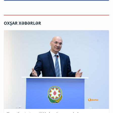
OXŞAR XƏBƏRLƏR