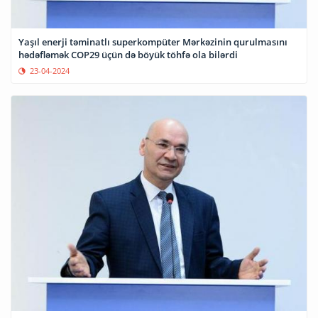
Yaşıl enerji təminatlı superkompüter Mərkəzinin qurulmasını
hədəfləmək COP29 üçün də böyük töhfə ola bilərdi
23-04-2024