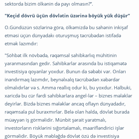
sektorda bizim ölkənin də payı olmasın?”.
"Keçid dövrü üçün dövlətin üzərinə böyük yük düşür”
O.Gündüzün sözlərinə görə, ölkəmizdə bu sahənin inkişaf
etməsi üçün dünyadakı oturuşmuş təcrübədən istifadə
etmək lazımdır:
"Söhbət ilk növbədə, rəqəmsal sahibkarlıq mühitinin
yaranmasından gedir. Sahibkarlar arasında bu istiqamətə
investisiya qoyanlar yoxdur. Bunun da səbəbi var. Onları
inandırmaq lazımdır, beynəlxalq təcrübədən xəbərdar
olmalıdırlar və s. Amma reallıq odur ki, bu yoxdur. Halbuki,
xaricdə bu cür fərdi sahibkarlara angel-lər – biznes mələklər
deyirlər. Bizdə biznes mələklər ancaq oflayn dünyadadır,
rəqəmsala pul buraxmırlar. Belə olan halda, dövlət burada
müəyyən iş görməlidir. Münbit şərait yaratmalı,
investorların risklərini sığortalamalı, maarifləndirici işlər
görməlidir. Böyük məbləğdə dövlət özü də investisiya