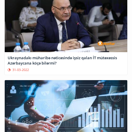
Ukraynadakı müharibə nəticəsində işsiz qalan İT mütəxəssis
Azərbaycana köçə bilərmi?
31-03-2022