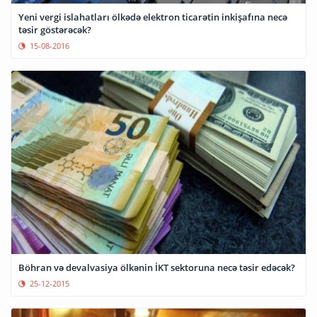
Yeni vergi islahatları ölkədə elektron ticarətin inkişafına necə
təsir göstərəcək?
15-08-2016
Böhran və devalvasiya ölkənin İKT sektoruna necə təsir edəcək?
25-12-2015