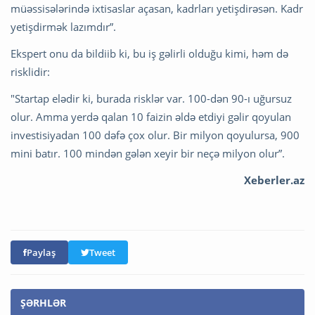
müəssisələrində ixtisaslar açasan, kadrları yetişdirəsən. Kadr
yetişdirmək lazımdır”.
Ekspert onu da bildiib ki, bu iş gəlirli olduğu kimi, həm də
risklidir:
"Startap elədir ki, burada risklər var. 100-dən 90-ı uğursuz
olur. Amma yerdə qalan 10 faizin əldə etdiyi gəlir qoyulan
investisiyadan 100 dəfə çox olur. Bir milyon qoyulursa, 900
mini batır. 100 mindən gələn xeyir bir neçə milyon olur”.
Xeberler.az
Paylaş
Tweet
ŞƏRHLƏR