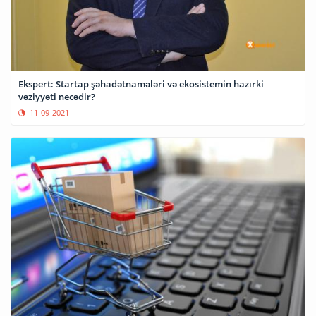
Ekspert: Startap şəhadətnamələri və ekosistemin hazırki
vəziyyəti necədir?
11-09-2021