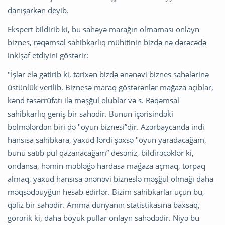
danışarkən deyib.
Ekspert bildirib ki, bu sahəyə marağın olmaması onlayn
biznes, rəqəmsal sahibkarlıq mühitinin bizdə nə dərəcədə
inkişaf etdiyini göstərir:
"İşlər elə gətirib ki, tarixən bizdə ənənəvi biznes sahələrinə
üstünlük verilib. Biznesə maraq göstərənlər mağaza açıblar,
kənd təsərrüfatı ilə məşğul olublar və s. Rəqəmsal
sahibkarlıq geniş bir sahədir. Bunun içərisindəki
bölmələrdən biri də "oyun biznesi”dir. Azərbaycanda indi
hansısa sahibkara, yaxud fərdi şəxsə "oyun yaradacağam,
bunu satıb pul qazanacağam” desəniz, bildirəcəklər ki,
ondansa, həmin məbləğə hardasa mağaza açmaq, torpaq
almaq, yaxud hansısa ənənəvi bizneslə məşğul olmağı daha
məqsədəuyğun hesab edirlər. Bizim sahibkarlar üçün bu,
qəliz bir sahədir. Amma dünyanın statistikasına baxsaq,
görərik ki, daha böyük pullar onlayn sahədədir. Niyə bu