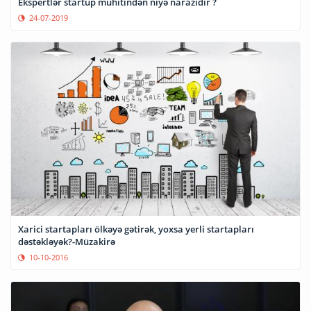
Ekspertlər startup mühitindən niyə narazıdır ?
24-07-2019
Xarici startapları ölkəyə gətirək, yoxsa yerli startapları
dəstəkləyək?-Müzakirə
10-10-2016