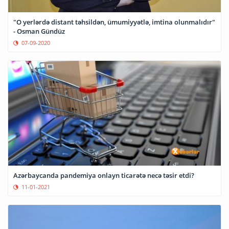
"O yerlərdə distant təhsildən, ümumiyyətlə, imtina olunmalıdır"
- Osman Gündüz
07-09-2020
Azərbaycanda pandemiya onlayn ticarətə necə təsir etdi?
11-01-2021