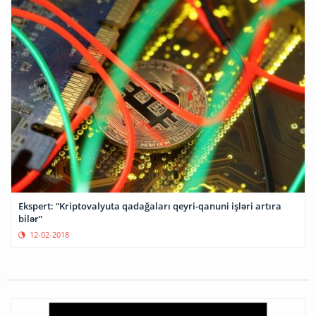
Ekspert: “Kriptovalyuta qadağaları qeyri-qanuni işləri artıra
bilər”
12-02-2018