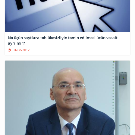
Nə üçün saytlara təhlükəsizliyin təmin edilməsi üçün vəsait
ayrılmır?
01-08-2012