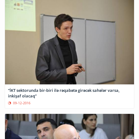
“İKT sektorunda bir-biri ilə rəqabətə girəcək sahələr varsa,
inkişaf olacaq”
09-12-2016