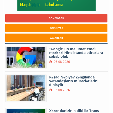
SON XƏBƏR
POPULYAR
YAZARLAR
“Google”un məlumat emalı
mərkəzi Hindistanda etirazlara
səbəb olub
06-08-2026
Rəşad Nəbiyev Zəngilanda
vətəndaşların müraciətlərini
dinləyib
06-08-2026
Xəzər dənizinin dibi ilə Trans-