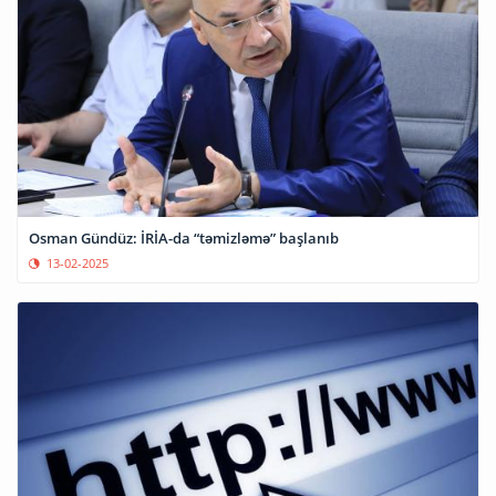
Osman Gündüz: İRİA-da “təmizləmə” başlanıb
13-02-2025