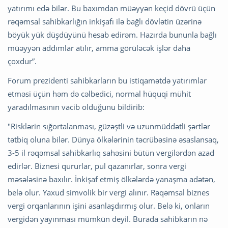
yatırımı edə bilər. Bu baxımdan müəyyən keçid dövrü üçün
rəqəmsal sahibkarlığın inkişafı ilə bağlı dövlətin üzərinə
böyük yük düşdüyünü hesab edirəm. Hazırda bununla bağlı
müəyyən addımlar atılır, amma görüləcək işlər daha
çoxdur”.
Forum prezidenti sahibkarların bu istiqamətdə yatırımlar
etməsi üçün həm də cəlbedici, normal hüquqi mühit
yaradılmasının vacib olduğunu bildirib:
"Risklərin sığortalanması, güzəştli və uzunmüddətli şərtlər
tətbiq oluna bilər. Dünya ölkələrinin təcrübəsinə əsaslansaq,
3-5 il rəqəmsal sahibkarlıq sahəsini bütün vergilərdən azad
edirlər. Biznesi qururlar, pul qazanırlar, sonra vergi
məsələsinə baxılır. İnkişaf etmiş ölkələrdə yanaşma adətən,
belə olur. Yaxud simvolik bir vergi alınır. Rəqəmsal biznes
vergi orqanlarının işini asanlaşdırmış olur. Belə ki, onların
vergidən yayınması mümkün deyil. Burada sahibkarın nə