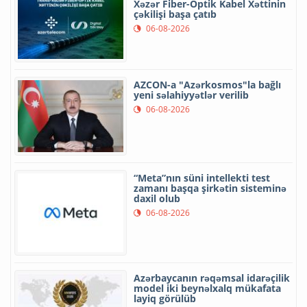
Xəzər Fiber-Optik Kabel Xəttinin
çəkilişi başa çatıb
06-08-2026
AZCON-a "Azərkosmos"la bağlı
yeni səlahiyyətlər verilib
06-08-2026
“Meta”nın süni intellekti test
zamanı başqa şirkətin sisteminə
daxil olub
06-08-2026
Azərbaycanın rəqəmsal idarəçilik
model iki beynəlxalq mükafata
layiq görülüb