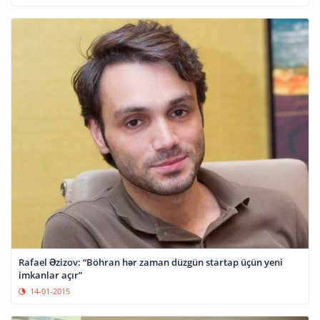
Rafael Əzizov: “Böhran hər zaman düzgün startap üçün yeni
imkanlar açır”
14-01-2015