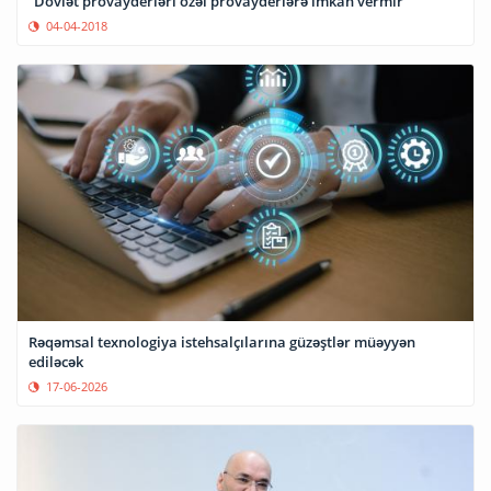
“Dövlət provayderləri özəl provayderlərə imkan vermir”
04-04-2018
Rəqəmsal texnologiya istehsalçılarına güzəştlər müəyyən
ediləcək
17-06-2026