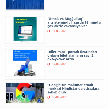
“Əmək və Məşğulluq”
altsistemində hazırda 65 mindən
çox aktiv vakansiya var
07-08-2026
“Biletim.az” portalı üzərindən
onlayn bilet alanların sayı 2
dəfəyədək artıb
07-08-2026
“Google”un məlumat emalı
mərkəzi Hindistanda etirazlara
səbəb olub
06-08-2026