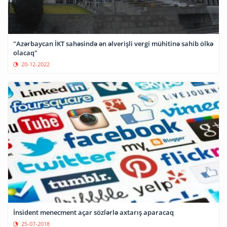
"Azərbaycan İKT sahəsində ən əlverişli vergi mühitinə sahib ölkə
olacaq"
20-12-2022
İnsident menecment açar sözlərlə axtarış aparacaq
25-07-2018