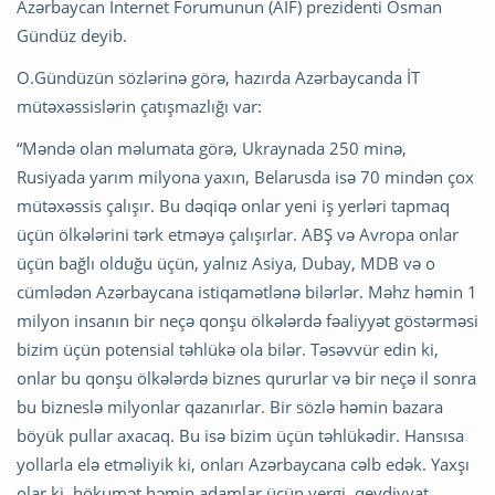
Azərbaycan İnternet Forumunun (AİF) prezidenti Osman
Gündüz deyib.
O.Gündüzün sözlərinə görə, hazırda Azərbaycanda İT
mütəxəssislərin çatışmazlığı var:
“Məndə olan məlumata görə, Ukraynada 250 minə,
Rusiyada yarım milyona yaxın, Belarusda isə 70 mindən çox
mütəxəssis çalışır. Bu dəqiqə onlar yeni iş yerləri tapmaq
üçün ölkələrini tərk etməyə çalışırlar. ABŞ və Avropa onlar
üçün bağlı olduğu üçün, yalnız Asiya, Dubay, MDB və o
cümlədən Azərbaycana istiqamətlənə bilərlər. Məhz həmin 1
milyon insanın bir neçə qonşu ölkələrdə fəaliyyət göstərməsi
bizim üçün potensial təhlükə ola bilər. Təsəvvür edin ki,
onlar bu qonşu ölkələrdə biznes qururlar və bir neçə il sonra
bu bizneslə milyonlar qazanırlar. Bir sözlə həmin bazara
böyük pullar axacaq. Bu isə bizim üçün təhlükədir. Hansısa
yollarla elə etməliyik ki, onları Azərbaycana cəlb edək. Yaxşı
olar ki, hökumət həmin adamlar üçün vergi, qeydiyyat,