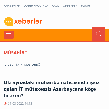
ANA SƏHİFƏ
LAYİHƏ HAQQINDA
ARXİV
XƏBƏRLƏR
ƏLAQƏ
MÜSAHİBƏ
Ana Səhifə
MÜSAHİBƏ
Ukraynadakı müharibə nəticəsində işsiz
qalan İT mütəxəssis Azərbaycana köçə
bilərmi?
31-03-2022
10:13