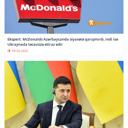
Ekspert: McDonalds Azərbaycanda siyasətə qarışmırdı, indi isə
Ukraynada təcavüzə etiraz edir
09-03-2022