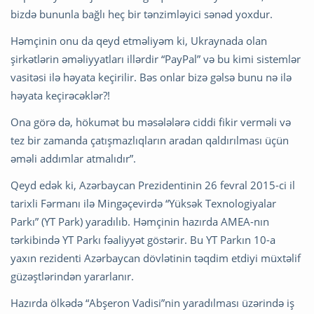
bizdə bununla bağlı heç bir tənzimləyici sənəd yoxdur.
Həmçinin onu da qeyd etməliyəm ki, Ukraynada olan
şirkətlərin əməliyyatları illərdir “PayPal” və bu kimi sistemlər
vasitəsi ilə həyata keçirilir. Bəs onlar bizə gəlsə bunu nə ilə
həyata keçirəcəklər?!
Ona görə də, hökumət bu məsələlərə ciddi fikir verməli və
tez bir zamanda çatışmazlıqların aradan qaldırılması üçün
əməli addımlar atmalıdır”.
Qeyd edək ki, Azərbaycan Prezidentinin 26 fevral 2015-ci il
tarixli Fərmanı ilə Mingəçevirdə “Yüksək Texnologiyalar
Parkı” (YT Park) yaradılıb. Həmçinin hazırda AMEA-nın
tərkibində YT Parkı fəaliyyət göstərir. Bu YT Parkın 10-a
yaxın rezidenti Azərbaycan dövlətinin təqdim etdiyi müxtəlif
güzəştlərindən yararlanır.
Hazırda ölkədə “Abşeron Vadisi”nin yaradılması üzərində iş