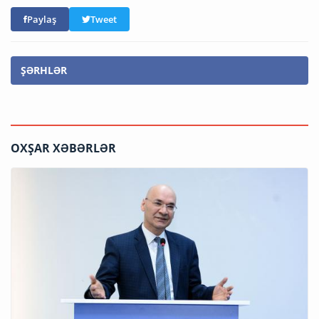
Paylaş
Tweet
ŞƏRHLƏR
OXŞAR XƏBƏRLƏR