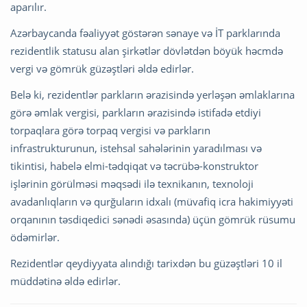
aparılır.
Azərbaycanda fəaliyyət göstərən sənaye və İT parklarında
rezidentlik statusu alan şirkətlər dövlətdən böyük həcmdə
vergi və gömrük güzəştləri əldə edirlər.
Belə ki, rezidentlər parkların ərazisində yerləşən əmlaklarına
görə əmlak vergisi, parkların ərazisində istifadə etdiyi
torpaqlara görə torpaq vergisi və parkların
infrastrukturunun, istehsal sahələrinin yaradılması və
tikintisi, habelə elmi-tədqiqat və təcrübə-konstruktor
işlərinin görülməsi məqsədi ilə texnikanın, texnoloji
avadanlıqların və qurğuların idxalı (müvafiq icra hakimiyyəti
orqanının təsdiqedici sənədi əsasında) üçün gömrük rüsumu
ödəmirlər.
Rezidentlər qeydiyyata alındığı tarixdən bu güzəştləri 10 il
müddətinə əldə edirlər.