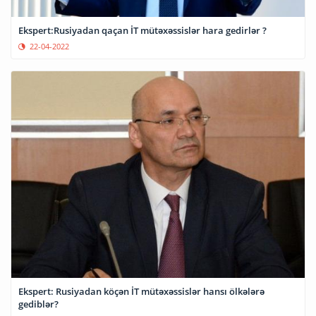
Ekspert:Rusiyadan qaçan İT mütəxəssislər hara gedirlər ?
22-04-2022
Ekspert: Rusiyadan köçən İT mütəxəssislər hansı ölkələrə
gediblər?