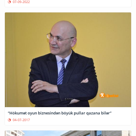
07-09-2022
“Hökumət oyun biznesindən böyük pullar qazana bilər”
04-07-2017