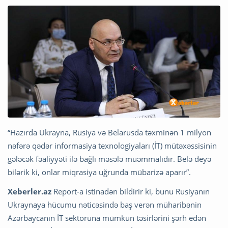
“Hazırda Ukrayna, Rusiya və Belarusda təxminən 1 milyon
nəfərə qədər informasiya texnologiyaları (İT) mütəxəssisinin
gələcək fəaliyyəti ilə bağlı məsələ müəmmalıdır. Belə deyə
bilərik ki, onlar miqrasiya uğrunda mübarizə aparır”.
Xeberler.az
Report-a istinadən bildirir ki, bunu Rusiyanın
Ukraynaya hücumu nəticəsində baş verən müharibənin
Azərbaycanın İT sektoruna mümkün təsirlərini şərh edən