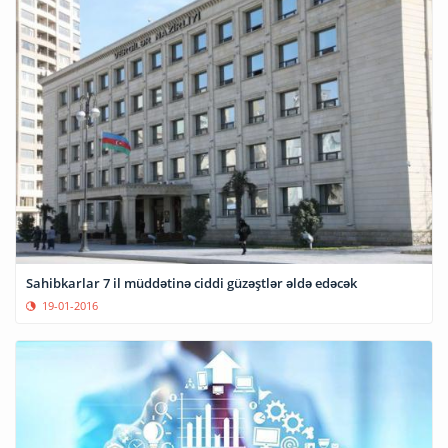
Sahibkarlar 7 il müddətinə ciddi güzəştlər əldə edəcək
19-01-2016