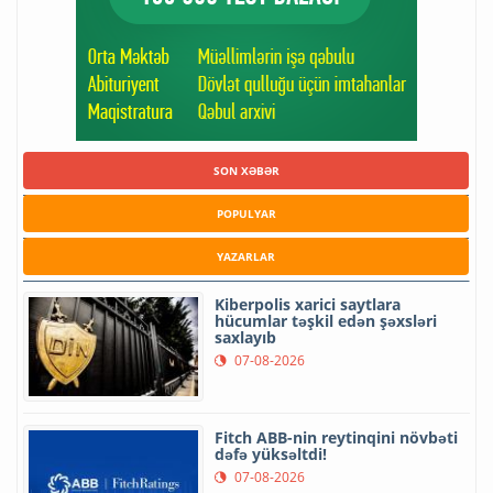
SON XƏBƏR
POPULYAR
YAZARLAR
Kiberpolis xarici saytlara
hücumlar təşkil edən şəxsləri
saxlayıb
07-08-2026
Fitch ABB-nin reytinqini növbəti
dəfə yüksəltdi!
07-08-2026