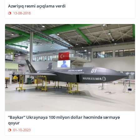
Azərişıq rəsmi açıqlama verdi
13-08-2018
“Baykar” Ukraynaya 100 milyon dollar həcmində sərmayə
qoyur
01-10-2023