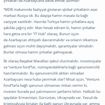
şirkətləri də Azərbaycana dəvət etmək lazımdır:
“MDB məkanında fəaliyyət göstərən qlobal şirkətlərin əsas
mərkəzi Rusiya idi. Bu dəqiqə həmin məsələ ilə bağlı
vəziyyət xaotikdir. Hazırda Türkiyə həmin şirkətlərə açıq
şəkildə çağırış edir. Mən hesab edirəm ki, həmin şirkətlər
hara getsə ora bir "IT Hub” olacaq. Bunun üçün
də Azərbaycan ehtiyatlı davranmalıdır və onların ölkəmizə
gəlməsi üçün mühit dəyişməlidir, qarantiyalar olmalıdır.
Bunlar olmasa həmin şirkətlər gəlməyəcək.
İlk olaraq Rəqabət Məcəlləsi qəbul olunmalıdır, investisiyalar
və “venture fond”lar, nümayəndəliklərlə bağlı qanunvericilik
hazırlanmalıdır. Bu qanunvericilik aktları olmadan
Azərbaycanı necə huba çevirmək olar? Misal üçün, “Venture
fond”larla bağlı qanunun olmaması imkan vermir ki,
investor burada pul yatırmasının şərtlərini bilsin. Halbuki bu
qaydalar Ermənistan, Gürcüstan, Ukraynada var. Yaxud da
kriptovalyuta birjaları ilə bağlı qanun Ukraynada var, amma