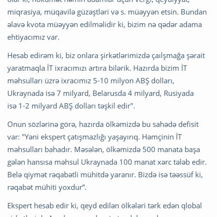
miqrasiya, müqavilə güzəştləri və s. müəyyən etsin. Bundan
əlavə kvota müəyyən edilməlidir ki, bizim nə qədər adama
ehtiyacımız var.
Hesab edirəm ki, biz onlara şirkətlərimizdə çaılşmağa şərait
yaratmaqla İT ixracımızı artıra bilərik. Hazırda bizim İT
məhsulları üzrə ixracımız 5-10 milyon ABŞ dolları,
Ukraynada isə 7 milyard, Belarusda 4 milyard, Rusiyada
isə 1-2 milyard ABŞ dolları təşkil edir".
Onun sözlərinə görə, hazırda ölkəmizdə bu sahədə defisit
var: "Yəni ekspert çatışmazlığı yaşayırıq. Həmçinin İT
məhsulları bahadır. Məsələn, ölkəmizdə 500 manata başa
gələn hansısa məhsul Ukraynada 100 manat xərc tələb edir.
Belə qiymət rəqabətli mühitdə yaranır. Bizdə isə təəssüf ki,
rəqabət mühiti yoxdur”.
Ekspert hesab edir ki, qeyd edilən ölkələri tərk edən qlobal