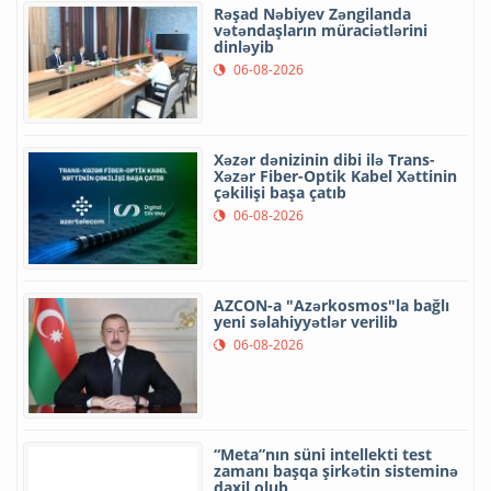
Rəşad Nəbiyev Zəngilanda
vətəndaşların müraciətlərini
dinləyib
06-08-2026
Xəzər dənizinin dibi ilə Trans-
Xəzər Fiber-Optik Kabel Xəttinin
çəkilişi başa çatıb
06-08-2026
AZCON-a "Azərkosmos"la bağlı
yeni səlahiyyətlər verilib
06-08-2026
“Meta”nın süni intellekti test
zamanı başqa şirkətin sisteminə
daxil olub